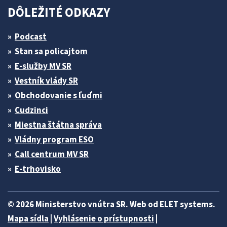
DÔLEŽITÉ ODKAZY
Podcast
Stan sa policajtom
E-služby MV SR
Vestník vlády SR
Obchodovanie s ľuďmi
Cudzinci
Miestna štátna správa
Vládny program ESO
Call centrum MV SR
E-trhovisko
© 2026 Ministerstvo vnútra SR. Web od
ELET systems
.
Mapa sídla
|
Vyhlásenie o prístupnosti
|