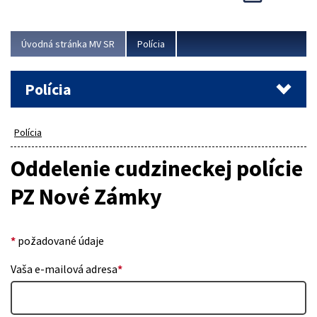
Viac
Úvodná stránka MV SR
Polícia
Polícia
Polícia
Oddelenie cudzineckej polície
PZ Nové Zámky
*
požadované údaje
Vaša e-mailová adresa
*