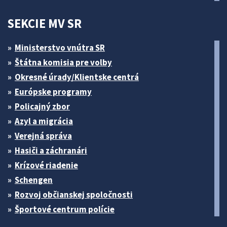
SEKCIE MV SR
Ministerstvo vnútra SR
Štátna komisia pre volby
Okresné úrady/Klientske centrá
Európske programy
Policajný zbor
Azyl a migrácia
Verejná správa
Hasiči a záchranári
Krízové riadenie
Schengen
Rozvoj občianskej spoločnosti
Športové centrum polície