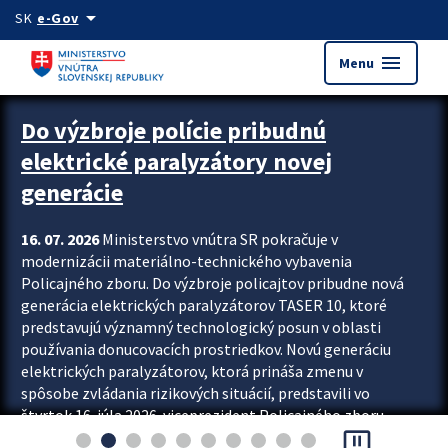
Preskocit na hlavný obsah
arrow_drop_down
SK
e-Gov
menu
Menu
Zastavit automatický posun upútavok
Do výzbroje polície pribudnú
elektrické paralyzátory novej
generácie
16. 07. 2026
Ministerstvo vnútra SR pokračuje v
modernizácii materiálno-technického vybavenia
Policajného zboru. Do výzbroje policajtov pribudne nová
generácia elektrických paralyzátorov TASER 10, ktoré
predstavujú významný technologický posun v oblasti
používania donucovacích prostriedkov. Novú generáciu
elektrických paralyzátorov, ktorá prináša zmenu v
spôsobe zvládania rizikových situácií, predstavili vo
štvrtok 16. júla 2026 viceprezident Policajného zboru
pause_presentation
Rastislav Polakovič a riaditeľ odboru výcviku...