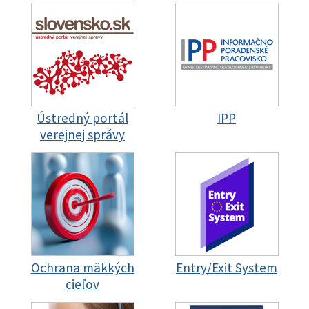
Ústredný portál
IPP
verejnej správy
Ochrana mäkkých
Entry/Exit System
cieľov