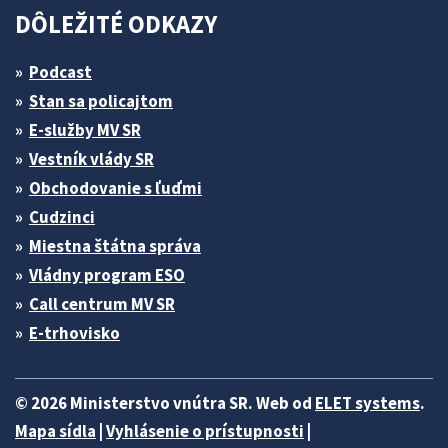
DÔLEŽITÉ ODKAZY
Podcast
Stan sa policajtom
E-služby MV SR
Vestník vlády SR
Obchodovanie s ľuďmi
Cudzinci
Miestna štátna správa
Vládny program ESO
Call centrum MV SR
E-trhovisko
© 2026 Ministerstvo vnútra SR. Web od
ELET systems
.
Mapa sídla
|
Vyhlásenie o prístupnosti
|