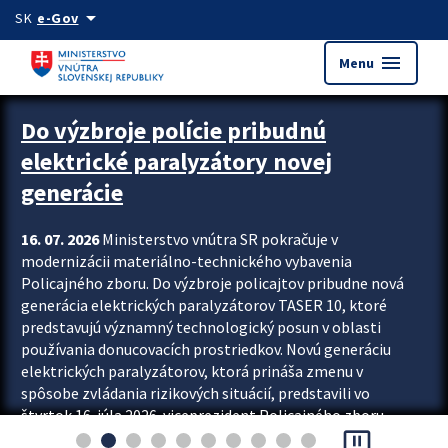
Preskocit na hlavný obsah
arrow_drop_down
SK
e-Gov
menu
Menu
Zastavit automatický posun upútavok
Do výzbroje polície pribudnú
elektrické paralyzátory novej
generácie
16. 07. 2026
Ministerstvo vnútra SR pokračuje v
modernizácii materiálno-technického vybavenia
Policajného zboru. Do výzbroje policajtov pribudne nová
generácia elektrických paralyzátorov TASER 10, ktoré
predstavujú významný technologický posun v oblasti
používania donucovacích prostriedkov. Novú generáciu
elektrických paralyzátorov, ktorá prináša zmenu v
spôsobe zvládania rizikových situácií, predstavili vo
štvrtok 16. júla 2026 viceprezident Policajného zboru
pause_presentation
Rastislav Polakovič a riaditeľ odboru výcviku...