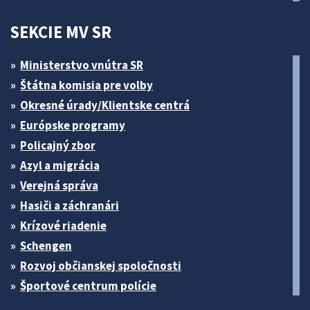
SEKCIE MV SR
Ministerstvo vnútra SR
Štátna komisia pre volby
Okresné úrady/Klientske centrá
Európske programy
Policajný zbor
Azyl a migrácia
Verejná správa
Hasiči a záchranári
Krízové riadenie
Schengen
Rozvoj občianskej spoločnosti
Športové centrum polície