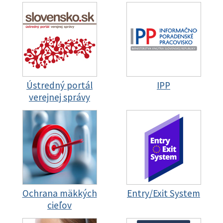
Ústredný portál
IPP
verejnej správy
Ochrana mäkkých
Entry/Exit System
cieľov