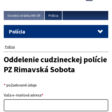
Viac
Úvodná stránka MV SR
Polícia
Polícia
Polícia
Oddelenie cudzineckej polície
PZ Rimavská Sobota
*
požadované údaje
Vaša e-mailová adresa
*