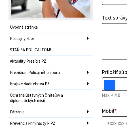
Text správ
Úvodná stránka
Policajný zbor
STAŇ SA POLICAJTOM!
Aktuality Prezídia PZ
Priložiť sú
Prezídium Policajného zboru
Krajské riaditeľstvá PZ
Max. 4 MB
Ochrana ústavných činiteľov a
diplomatických misií
Mobil
*
Pátranie
Prevencia kriminality P PZ