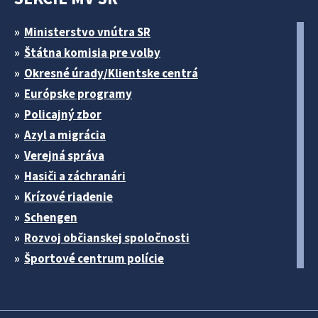
Ministerstvo vnútra SR
Štátna komisia pre volby
Okresné úrady/Klientske centrá
Európske programy
Policajný zbor
Azyl a migrácia
Verejná správa
Hasiči a záchranári
Krízové riadenie
Schengen
Rozvoj občianskej spoločnosti
Športové centrum polície