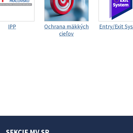
IPP
Ochrana mäkkých
Entry/Exit Sy
cieľov
SEKCIE MV SR