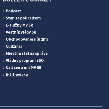
Podcast
Stan sa policajtom
E-služby MV SR
Vestník vlády SR
Obchodovanie s ľuďmi
Cudzinci
Miestna štátna správa
Vládny program ESO
Call centrum MV SR
E-trhovisko