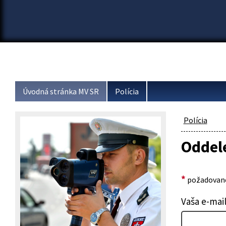
Úvodná stránka MV SR
Polícia
Polícia
Oddele
*
požadované
Vaša e-mai