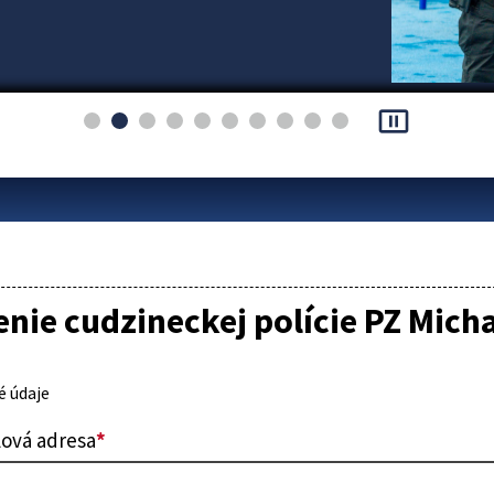
pause_presentation
nie cudzineckej polície PZ Mich
 údaje
lová adresa
*