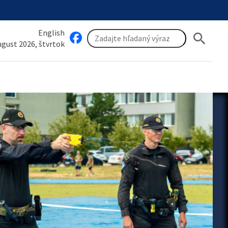
English
search
august 2026, štvrtok