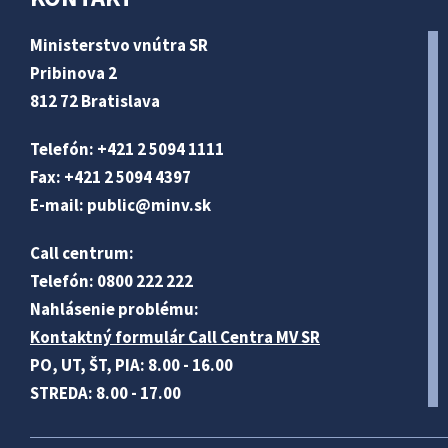
Ministerstvo vnútra SR
Pribinova 2
812 72 Bratislava
Telefón: +421 2 5094 1111
Fax: +421 2 5094 4397
E-mail:
public@minv
.sk
Call centrum:
Telefón: 0800 222 222
Nahlásenie problému:
Kontaktný formulár Call Centra MV SR
PO, UT, ŠT, PIA: 8.00 - 16.00
STREDA: 8.00 - 17.00