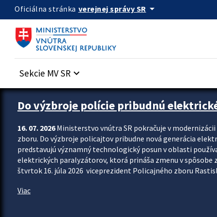
Preskocit na hlavný obsah
arrow_drop_down
verejnej správy SR
Oficiálna stránka
Sekcie MV SR
keyboard_arrow_down
Zastavit automatický posun upútavok
Do výzbroje polície pribudnú elektrick
16. 07. 2026
Ministerstvo vnútra SR pokračuje v modernizáci
zboru. Do výzbroje policajtov pribudne nová generácia elekt
predstavujú významný technologický posun v oblasti použív
elektrických paralyzátorov, ktorá prináša zmenu v spôsobe zvl
štvrtok 16. júla 2026 viceprezident Policajného zboru Rastisla
Viac