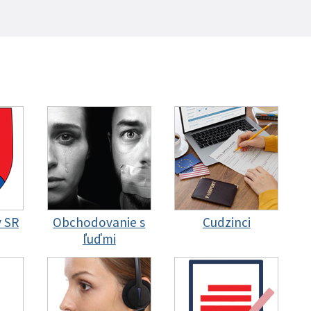
y SR
Obchodovanie s
Cudzinci
ľuďmi