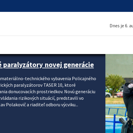
Dnes je 6. 
é paralyzátory novej generácie
i materiálno-technického vybavenia Policajného
rických paralyzátorov TASER 10, ktoré
ania donucovacích prostriedkov. Novú generáciu
ádania rizikových situácií, predstavili vo
v Polakovič a riaditeľ odboru výcviku...