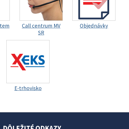
stem
Call centrum MV
Objednávky
SR
E-trhovisko
DÔLEŽITÉ ODKAZY