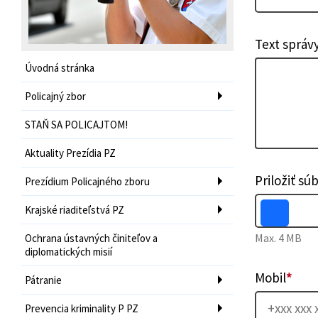
Text správ
Úvodná stránka
Policajný zbor
STAŇ SA POLICAJTOM!
Aktuality Prezídia PZ
Priložiť sú
Prezídium Policajného zboru
Krajské riaditeľstvá PZ
Max. 4 MB
Ochrana ústavných činiteľov a
diplomatických misií
Mobil
*
Pátranie
Prevencia kriminality P PZ