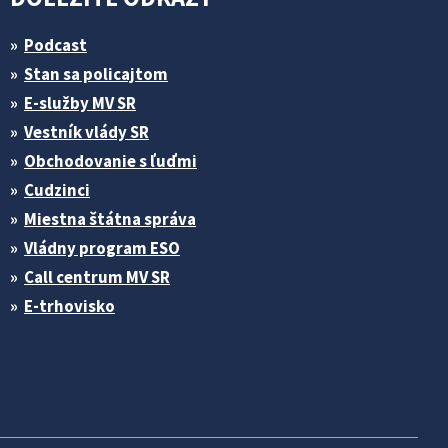
Podcast
Stan sa policajtom
E-služby MV SR
Vestník vlády SR
Obchodovanie s ľuďmi
Cudzinci
Miestna štátna správa
Vládny program ESO
Call centrum MV SR
E-trhovisko