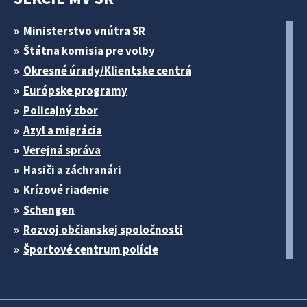
Ministerstvo vnútra SR
Štátna komisia pre volby
Okresné úrady/Klientske centrá
Európske programy
Policajný zbor
Azyl a migrácia
Verejná správa
Hasiči a záchranári
Krízové riadenie
Schengen
Rozvoj občianskej spoločnosti
Športové centrum polície