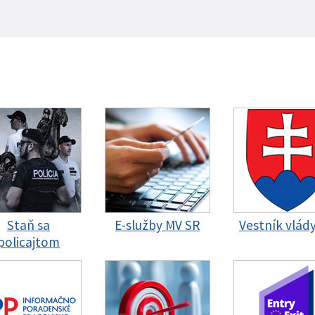
Staň sa
E-služby MV SR
Vestník vlád
policajtom