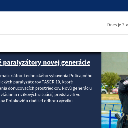
Dnes je 7.
é paralyzátory novej generácie
i materiálno-technického vybavenia Policajného
rických paralyzátorov TASER 10, ktoré
ania donucovacích prostriedkov. Novú generáciu
ádania rizikových situácií, predstavili vo
v Polakovič a riaditeľ odboru výcviku...