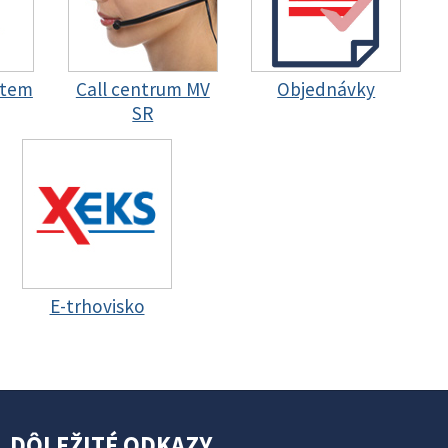
stem
Call centrum MV
Objednávky
SR
E-trhovisko
DÔLEŽITÉ ODKAZY