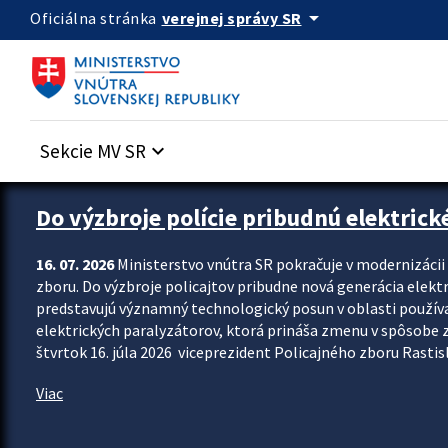
Preskocit na hlavný obsah
arrow_drop_down
verejnej správy SR
Oficiálna stránka
Sekcie MV SR
keyboard_arrow_down
Zastavit automatický posun upútavok
Do výzbroje polície pribudnú elektrick
16. 07. 2026
Ministerstvo vnútra SR pokračuje v modernizáci
zboru. Do výzbroje policajtov pribudne nová generácia elekt
predstavujú významný technologický posun v oblasti použív
elektrických paralyzátorov, ktorá prináša zmenu v spôsobe zvl
štvrtok 16. júla 2026 viceprezident Policajného zboru Rastisla
Viac