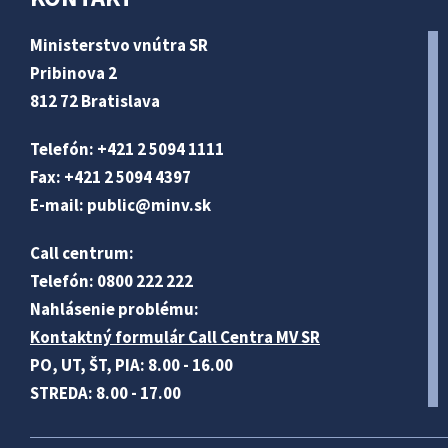
Ministerstvo vnútra SR
Pribinova 2
812 72 Bratislava
Telefón: +421 2 5094 1111
Fax: +421 2 5094 4397
E-mail:
public@minv
.sk
Call centrum:
Telefón: 0800 222 222
Nahlásenie problému:
Kontaktný formulár Call Centra MV SR
PO, UT, ŠT, PIA: 8.00 - 16.00
STREDA: 8.00 - 17.00