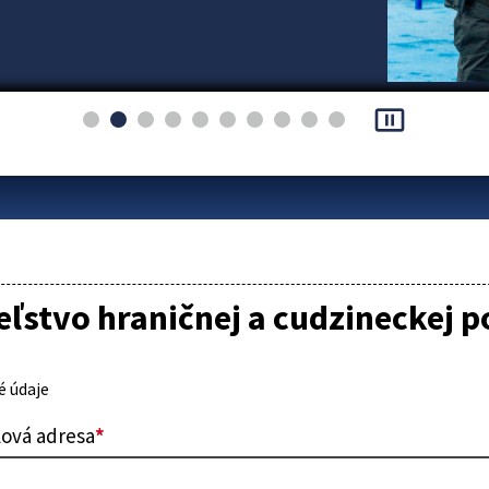
pause_presentation
eľstvo hraničnej a cudzineckej po
 údaje
lová adresa
*