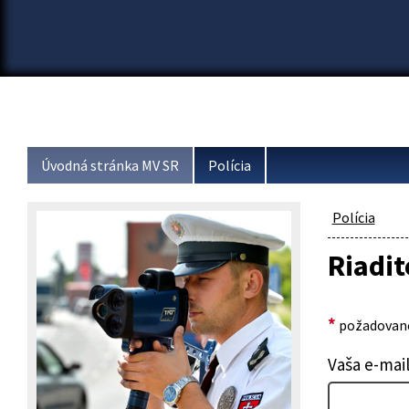
Úvodná stránka MV SR
Polícia
Polícia
Riadit
*
požadované
Vaša e-mai