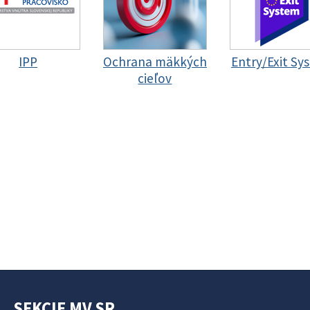
IPP
Ochrana mäkkých
Entry/Exit Sy
cieľov
SEKCIE MV SR