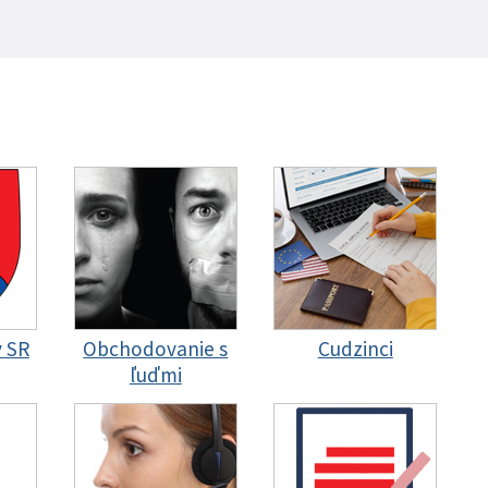
y SR
Obchodovanie s
Cudzinci
ľuďmi