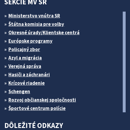
SEKCIE MV SR
Ministerstvo vnútra SR
Štátna komisia pre volby
Okresné úrady/Klientske centrá
Európske programy
Policajný zbor
Azyl a migrácia
Verejná správa
Hasiči a záchranári
Krízové riadenie
Schengen
Rozvoj občianskej spoločnosti
Športové centrum polície
DÔLEŽITÉ ODKAZY