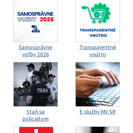
Samosprávne
Transparentné
voľby 2026
vnútro
Staň sa
E-služby MV SR
policajtom