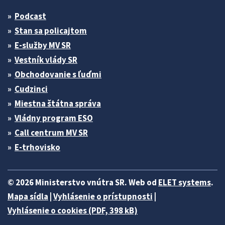
Podcast
Stan sa policajtom
E-služby MV SR
Vestník vlády SR
Obchodovanie s ľuďmi
Cudzinci
Miestna štátna správa
Vládny program ESO
Call centrum MV SR
E-trhovisko
© 2026 Ministerstvo vnútra SR. Web od
ELET systems
.
Mapa sídla
|
Vyhlásenie o prístupnosti
|
Vyhlásenie o cookies (PDF, 398 kB)