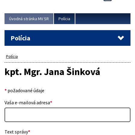
Viac
Úvodná stránka MV SR
Polícia
Polícia
Polícia
kpt. Mgr. Jana Šinková
*
požadované údaje
Vaša e-mailová adresa
*
Text správy
*