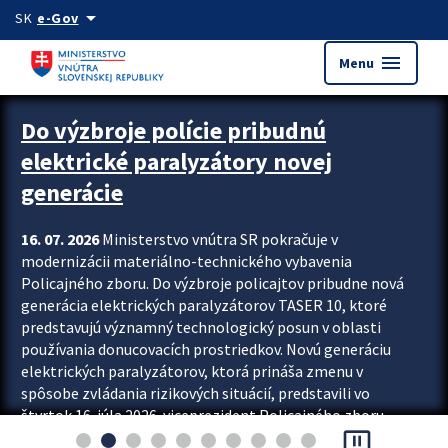
Preskocit na hlavný obsah
arrow_drop_down
SK
e-Gov
menu
Menu
Zastavit automatický posun upútavok
Do výzbroje polície pribudnú
elektrické paralyzátory novej
generácie
16. 07. 2026
Ministerstvo vnútra SR pokračuje v
modernizácii materiálno-technického vybavenia
Policajného zboru. Do výzbroje policajtov pribudne nová
generácia elektrických paralyzátorov TASER 10, ktoré
predstavujú významný technologický posun v oblasti
používania donucovacích prostriedkov. Novú generáciu
elektrických paralyzátorov, ktorá prináša zmenu v
spôsobe zvládania rizikových situácií, predstavili vo
štvrtok 16. júla 2026 viceprezident Policajného zboru
pause_presentation
Rastislav Polakovič a riaditeľ odboru výcviku...