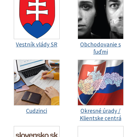
Vestník vlády SR
Obchodovanie s
ľuďmi
Cudzinci
Okresné úrady /
Klientske centrá