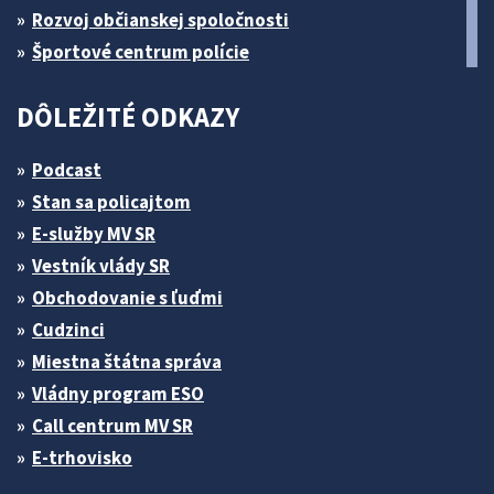
Rozvoj občianskej spoločnosti
Športové centrum polície
DÔLEŽITÉ ODKAZY
Podcast
Stan sa policajtom
E-služby MV SR
Vestník vlády SR
Obchodovanie s ľuďmi
Cudzinci
Miestna štátna správa
Vládny program ESO
Call centrum MV SR
E-trhovisko