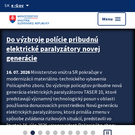
Preskocit na hlavný obsah
arrow_drop_down
SK
e-Gov
menu
Menu
Zastavit automatický posun upútavok
Do výzbroje polície pribudnú
elektrické paralyzátory novej
generácie
16. 07. 2026
Ministerstvo vnútra SR pokračuje v
modernizácii materiálno-technického vybavenia
Policajného zboru. Do výzbroje policajtov pribudne nová
generácia elektrických paralyzátorov TASER 10, ktoré
predstavujú významný technologický posun v oblasti
používania donucovacích prostriedkov. Novú generáciu
elektrických paralyzátorov, ktorá prináša zmenu v
spôsobe zvládania rizikových situácií, predstavili vo
štvrtok 16. júla 2026 viceprezident Policajného zboru
pause_presentation
Rastislav Polakovič a riaditeľ odboru výcviku...