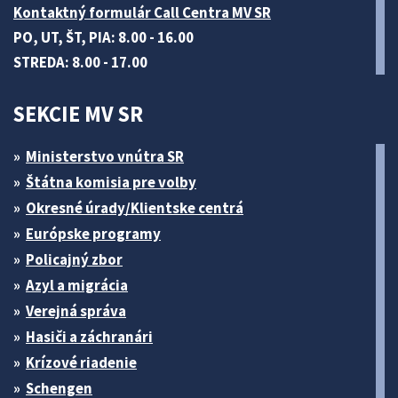
Kontaktný formulár Call Centra MV SR
PO, UT, ŠT, PIA: 8.00 - 16.00
STREDA: 8.00 - 17.00
SEKCIE MV SR
Ministerstvo vnútra SR
Štátna komisia pre volby
Okresné úrady/Klientske centrá
Európske programy
Policajný zbor
Azyl a migrácia
Verejná správa
Hasiči a záchranári
Krízové riadenie
Schengen