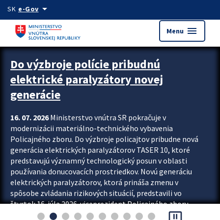
Preskocit na hlavný obsah
arrow_drop_down
SK
e-Gov
menu
Menu
Zastavit automatický posun upútavok
Do výzbroje polície pribudnú
elektrické paralyzátory novej
generácie
16. 07. 2026
Ministerstvo vnútra SR pokračuje v
modernizácii materiálno-technického vybavenia
Policajného zboru. Do výzbroje policajtov pribudne nová
generácia elektrických paralyzátorov TASER 10, ktoré
predstavujú významný technologický posun v oblasti
používania donucovacích prostriedkov. Novú generáciu
elektrických paralyzátorov, ktorá prináša zmenu v
spôsobe zvládania rizikových situácií, predstavili vo
štvrtok 16. júla 2026 viceprezident Policajného zboru
pause_presentation
Rastislav Polakovič a riaditeľ odboru výcviku...