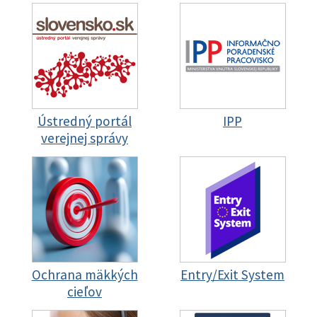
Ústredný portál
IPP
verejnej správy
Ochrana mäkkých
Entry/Exit System
cieľov