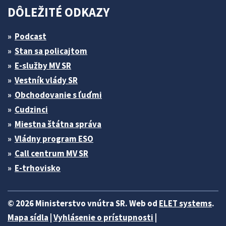
DÔLEŽITÉ ODKAZY
Podcast
Stan sa policajtom
E-služby MV SR
Vestník vlády SR
Obchodovanie s ľuďmi
Cudzinci
Miestna štátna správa
Vládny program ESO
Call centrum MV SR
E-trhovisko
© 2026 Ministerstvo vnútra SR. Web od
ELET systems
.
Mapa sídla
|
Vyhlásenie o prístupnosti
|