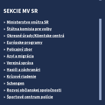
SEKCIE MV SR
Ministerstvo vnútra SR
Štátna komisia pre volby
Okresné úrady/Klientske centrá
Európske programy
Policajný zbor
Azyl a migrácia
Verejná správa
Hasiči a záchranári
Krízové riadenie
Schengen
Rozvoj občianskej spoločnosti
Športové centrum polície