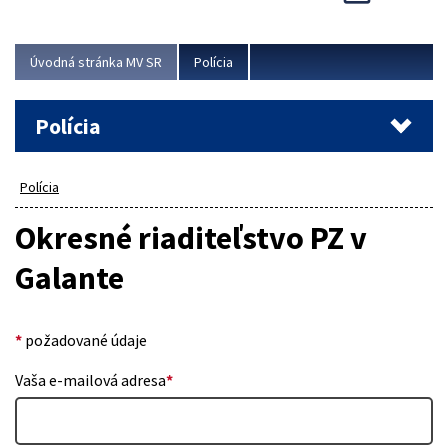
Viac
Úvodná stránka MV SR
Polícia
Polícia
Polícia
Okresné riaditeľstvo PZ v
Galante
*
požadované údaje
Vaša e-mailová adresa
*