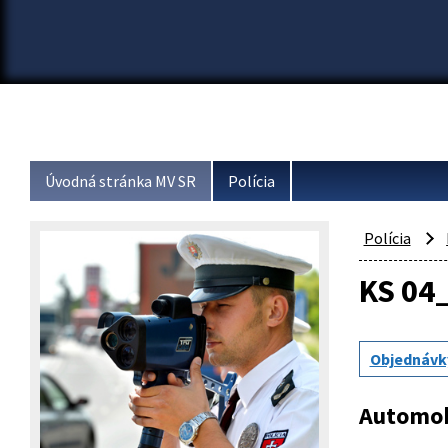
Úvodná stránka MV SR
Polícia
Polícia
KS 04
Objednávk
Automobi