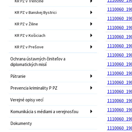
1110060_190
KR PZ v Trenčíne
1110060_190
KR PZ v Banskej Bystrici
1110060_190
KR PZ v Žiline
1110060_190
KR PZ v Košiciach
1110060_190
1110060_190
KR PZ v Prešove
1110060_190
Ochrana ústavných činiteľov a
1110060_190
diplomatických misií
1110060_190
Pátranie
1110060_190
Prevencia kriminality P PZ
1110060_190
Verejné opisy vecí
1110060_190
1110060_190
Komunikácia s médiami a verejnosťou
1110060_190
Dokumenty
1110060_190