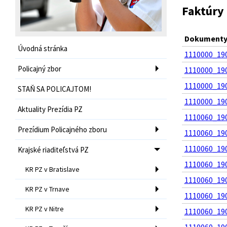
Faktúry 
Dokumenty 
Úvodná stránka
1110000_190
Policajný zbor
1110000_190
1110000_190
STAŇ SA POLICAJTOM!
1110000_190
Aktuality Prezídia PZ
1110060_190
Prezídium Policajného zboru
1110060_190
1110060_190
Krajské riaditeľstvá PZ
1110060_190
KR PZ v Bratislave
1110060_190
KR PZ v Trnave
1110060_190
KR PZ v Nitre
1110060_190