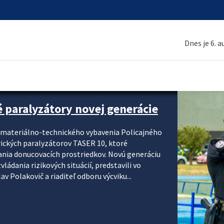
Dnes je 6. 
é paralyzátory novej generácie
i materiálno-technického vybavenia Policajného
rických paralyzátorov TASER 10, ktoré
ania donucovacích prostriedkov. Novú generáciu
ádania rizikových situácií, predstavili vo
v Polakovič a riaditeľ odboru výcviku...