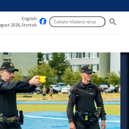
English
search
august 2026, štvrtok