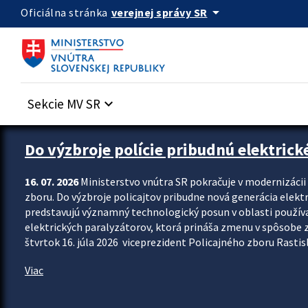
Preskocit na hlavný obsah
arrow_drop_down
verejnej správy SR
Oficiálna stránka
Sekcie MV SR
keyboard_arrow_down
Zastavit automatický posun upútavok
Do výzbroje polície pribudnú elektrick
16. 07. 2026
Ministerstvo vnútra SR pokračuje v modernizáci
zboru. Do výzbroje policajtov pribudne nová generácia elekt
predstavujú významný technologický posun v oblasti použív
elektrických paralyzátorov, ktorá prináša zmenu v spôsobe zvl
štvrtok 16. júla 2026 viceprezident Policajného zboru Rastisla
Viac