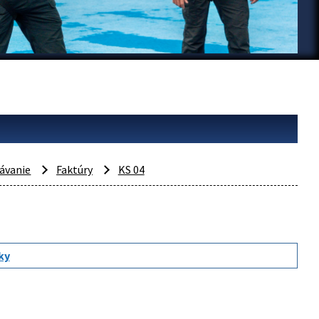
rávanie
Faktúry
KS 04
ky