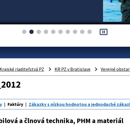
pause_presentation
Krajské riaditeľstvá PZ
KR PZ v Bratislave
Verejné obsta
_2012
y
Faktúry
Zákazky s nízkou hodnotou a jednoduché zákaz
lová a člnová technika, PHM a materiál