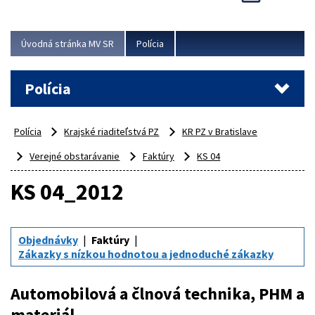
Viac
Úvodná stránka MV SR
Polícia
Polícia
Polícia
Krajské riaditeľstvá PZ
KR PZ v Bratislave
Verejné obstarávanie
Faktúry
KS 04
KS 04_2012
Objednávky
Faktúry
Zákazky s nízkou hodnotou a jednoduché zákazky
Automobilová a člnová technika, PHM a
materiál