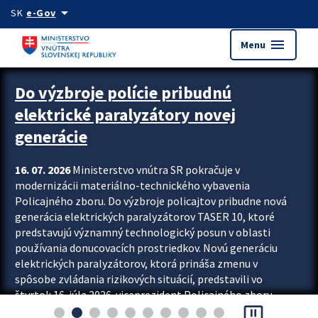
Preskocit na hlavný obsah
arrow_drop_down
SK
e-Gov
menu
Menu
Zastavit automatický posun upútavok
Do výzbroje polície pribudnú
elektrické paralyzátory novej
generácie
16. 07. 2026
Ministerstvo vnútra SR pokračuje v
modernizácii materiálno-technického vybavenia
Policajného zboru. Do výzbroje policajtov pribudne nová
generácia elektrických paralyzátorov TASER 10, ktoré
predstavujú významný technologický posun v oblasti
používania donucovacích prostriedkov. Novú generáciu
elektrických paralyzátorov, ktorá prináša zmenu v
spôsobe zvládania rizikových situácií, predstavili vo
štvrtok 16. júla 2026 viceprezident Policajného zboru
pause_presentation
Rastislav Polakovič a riaditeľ odboru výcviku...