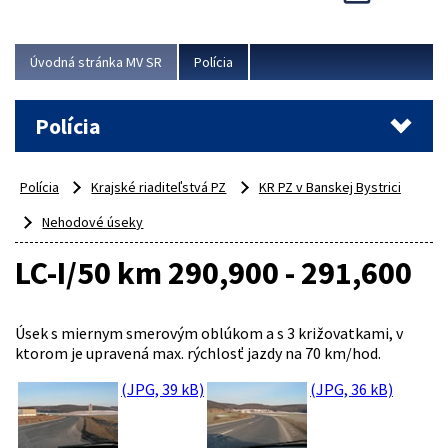
Viac
Úvodná stránka MV SR
Polícia
Polícia
Polícia
Krajské riaditeľstvá PZ
KR PZ v Banskej Bystrici
Nehodové úseky
LC-I/50 km 290,900 - 291,600
Úsek s miernym smerovým oblúkom a s 3 križovatkami, v
ktorom je upravená max. rýchlosť jazdy na 70 km/hod.
(JPG, 39 kB)
(JPG, 36 kB)