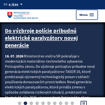
Preskocit na hlavný obsah
arrow_drop_down
SK
e-Gov
menu
Menu
Zastavit automatický posun upútavok
Do výzbroje polície pribudnú
elektrické paralyzátory novej
generácie
16. 07. 2026
Ministerstvo vnútra SR pokračuje v
modernizácii materiálno-technického vybavenia
Policajného zboru. Do výzbroje policajtov pribudne nová
generácia elektrických paralyzátorov TASER 10, ktoré
predstavujú významný technologický posun v oblasti
používania donucovacích prostriedkov. Novú generáciu
elektrických paralyzátorov, ktorá prináša zmenu v
spôsobe zvládania rizikových situácií, predstavili vo
štvrtok 16. júla 2026 viceprezident Policajného zboru
pause_presentation
Rastislav Polakovič a riaditeľ odboru výcviku...