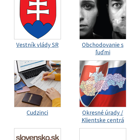
Vestník vlády SR
Obchodovanie s
ľuďmi
Cudzinci
Okresné úrady /
Klientske centrá