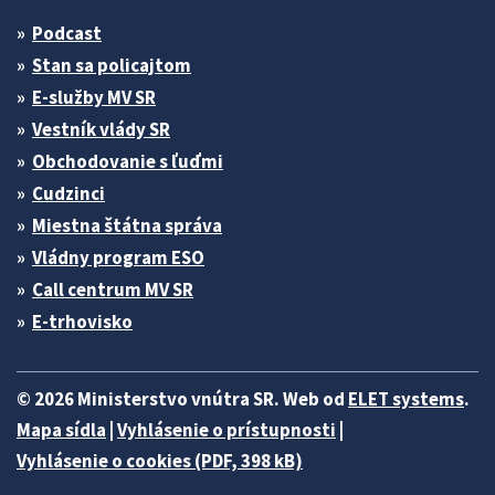
Podcast
Stan sa policajtom
E-služby MV SR
Vestník vlády SR
Obchodovanie s ľuďmi
Cudzinci
Miestna štátna správa
Vládny program ESO
Call centrum MV SR
E-trhovisko
© 2026 Ministerstvo vnútra SR. Web od
ELET systems
.
Mapa sídla
|
Vyhlásenie o prístupnosti
|
Vyhlásenie o cookies (PDF, 398 kB)