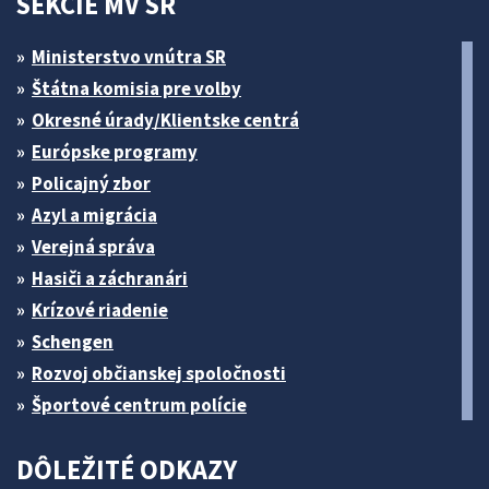
SEKCIE MV SR
Ministerstvo vnútra SR
Štátna komisia pre volby
Okresné úrady/Klientske centrá
Európske programy
Policajný zbor
Azyl a migrácia
Verejná správa
Hasiči a záchranári
Krízové riadenie
Schengen
Rozvoj občianskej spoločnosti
Športové centrum polície
DÔLEŽITÉ ODKAZY