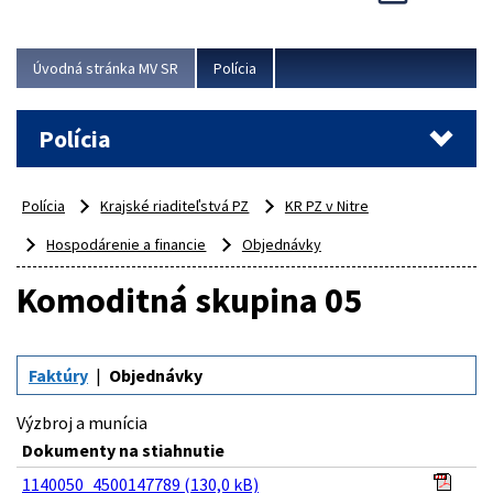
Viac
Úvodná stránka MV SR
Polícia
Polícia
Polícia
Krajské riaditeľstvá PZ
KR PZ v Nitre
Hospodárenie a financie
Objednávky
Komoditná skupina 05
Faktúry
Objednávky
Výzbroj a munícia
Dokumenty na stiahnutie
1140050_4500147789 (130,0 kB)