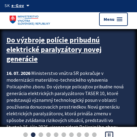
Preskocit na hlavný obsah
arrow_drop_down
SK
e-Gov
menu
Menu
Zastavit automatický posun upútavok
Do výzbroje polície pribudnú
elektrické paralyzátory novej
generácie
16. 07. 2026
Ministerstvo vnútra SR pokračuje v
modernizácii materiálno-technického vybavenia
Policajného zboru. Do výzbroje policajtov pribudne nová
generácia elektrických paralyzátorov TASER 10, ktoré
predstavujú významný technologický posun v oblasti
používania donucovacích prostriedkov. Novú generáciu
elektrických paralyzátorov, ktorá prináša zmenu v
spôsobe zvládania rizikových situácií, predstavili vo
štvrtok 16. júla 2026 viceprezident Policajného zboru
pause_presentation
Rastislav Polakovič a riaditeľ odboru výcviku...