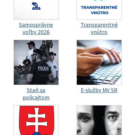
Samosprávne
Transparentné
voľby 2026
vnútro
Staň sa
E-služby MV SR
policajtom