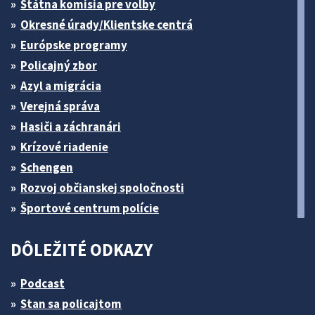
Štátna komisia pre volby
Okresné úrady/Klientske centrá
Európske programy
Policajný zbor
Azyl a migrácia
Verejná správa
Hasiči a záchranári
Krízové riadenie
Schengen
Rozvoj občianskej spoločnosti
Športové centrum polície
DÔLEŽITÉ ODKAZY
Podcast
Stan sa policajtom