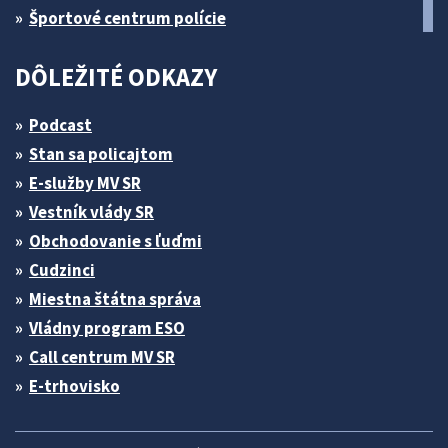
Športové centrum polície
DÔLEŽITÉ ODKAZY
Podcast
Stan sa policajtom
E-služby MV SR
Vestník vlády SR
Obchodovanie s ľuďmi
Cudzinci
Miestna štátna správa
Vládny program ESO
Call centrum MV SR
E-trhovisko