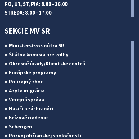
PO, UT, ŠT, PIA: 8.00 - 16.00
STREDA: 8.00 - 17.00
SEKCIE MV SR
Ministerstvo vnútra SR
Štátna komisia pre volby
Okresné úrady/Klientske centrá
Európske programy
Policajný zbor
Azyl a migrácia
Verejná správa
Hasiči a záchranári
Krízové riadenie
Schengen
Rozvoj občianskej spoločnosti