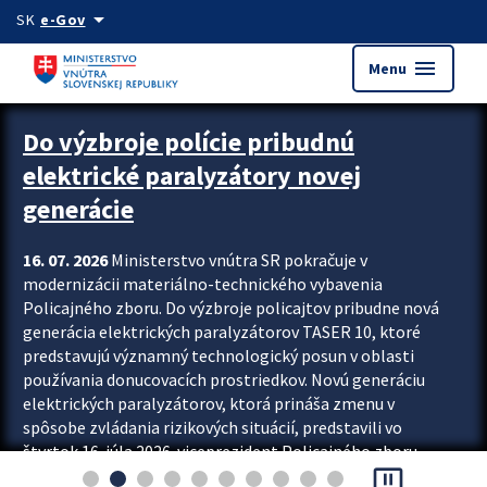
Preskocit na hlavný obsah
arrow_drop_down
SK
e-Gov
menu
Menu
Zastavit automatický posun upútavok
Do výzbroje polície pribudnú
elektrické paralyzátory novej
generácie
16. 07. 2026
Ministerstvo vnútra SR pokračuje v
modernizácii materiálno-technického vybavenia
Policajného zboru. Do výzbroje policajtov pribudne nová
generácia elektrických paralyzátorov TASER 10, ktoré
predstavujú významný technologický posun v oblasti
používania donucovacích prostriedkov. Novú generáciu
elektrických paralyzátorov, ktorá prináša zmenu v
spôsobe zvládania rizikových situácií, predstavili vo
štvrtok 16. júla 2026 viceprezident Policajného zboru
pause_presentation
Rastislav Polakovič a riaditeľ odboru výcviku...