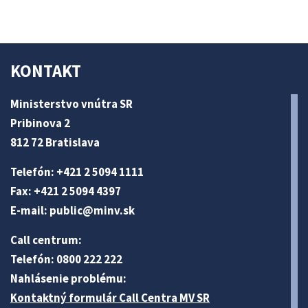
KONTAKT
Ministerstvo vnútra SR
Pribinova 2
812 72 Bratislava
Telefón: +421 2 5094 1111
Fax: +421 2 5094 4397
E-mail:
public@minv
.sk
Call centrum:
Telefón: 0800 222 222
Nahlásenie problému:
Kontaktný formulár Call Centra MV SR