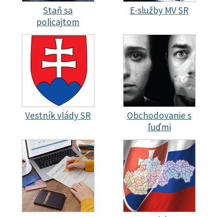
Staň sa
E-služby MV SR
policajtom
Vestník vlády SR
Obchodovanie s
ľuďmi