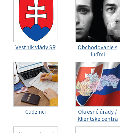
Vestník vlády SR
Obchodovanie s
ľuďmi
Cudzinci
Okresné úrady /
Klientske centrá