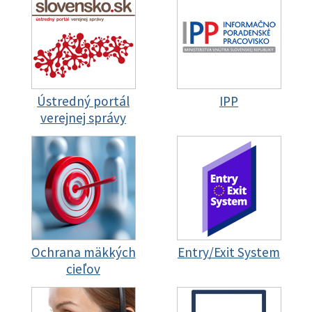
Ústredný portál
IPP
verejnej správy
Ochrana mäkkých
Entry/Exit System
cieľov