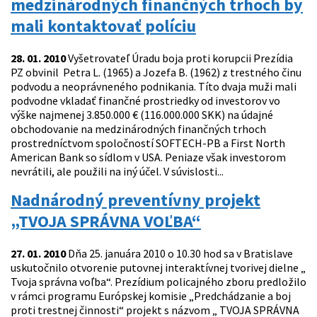
medzinárodných finančných trhoch by
mali kontaktovať políciu
28. 01. 2010
Vyšetrovateľ Úradu boja proti korupcii Prezídia
PZ obvinil Petra L. (1965) a Jozefa B. (1962) z trestného činu
podvodu a neoprávneného podnikania. Títo dvaja muži mali
podvodne vkladať finančné prostriedky od investorov vo
výške najmenej 3.850.000 € (116.000.000 SKK) na údajné
obchodovanie na medzinárodných finančných trhoch
prostredníctvom spoločností SOFTECH-PB a First North
American Bank so sídlom v USA. Peniaze však investorom
nevrátili, ale použili na iný účel. V súvislosti...
Nadnárodný preventívny projekt
„TVOJA SPRÁVNA VOĽBA“
27. 01. 2010
Dňa 25. januára 2010 o 10.30 hod sa v Bratislave
uskutočnilo otvorenie putovnej interaktívnej tvorivej dielne „
Tvoja správna voľba“. Prezídium policajného zboru predložilo
v rámci programu Európskej komisie „Predchádzanie a boj
proti trestnej činnosti“ projekt s názvom „ TVOJA SPRÁVNA