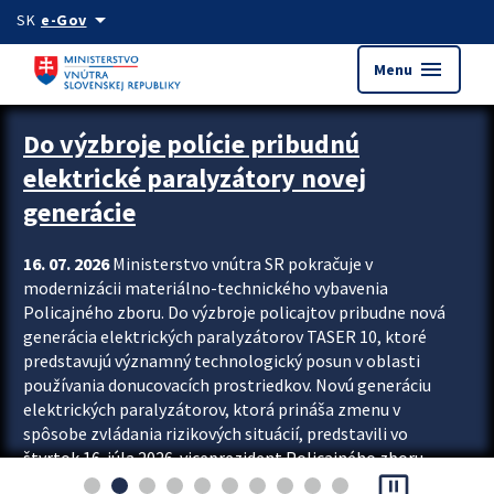
Preskocit na hlavný obsah
arrow_drop_down
SK
e-Gov
menu
Menu
Zastavit automatický posun upútavok
Do výzbroje polície pribudnú
elektrické paralyzátory novej
generácie
16. 07. 2026
Ministerstvo vnútra SR pokračuje v
modernizácii materiálno-technického vybavenia
Policajného zboru. Do výzbroje policajtov pribudne nová
generácia elektrických paralyzátorov TASER 10, ktoré
predstavujú významný technologický posun v oblasti
používania donucovacích prostriedkov. Novú generáciu
elektrických paralyzátorov, ktorá prináša zmenu v
spôsobe zvládania rizikových situácií, predstavili vo
štvrtok 16. júla 2026 viceprezident Policajného zboru
pause_presentation
Rastislav Polakovič a riaditeľ odboru výcviku...