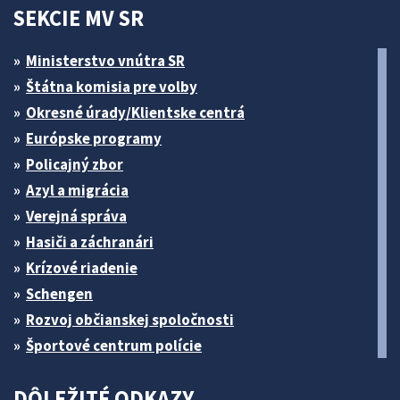
SEKCIE MV SR
Ministerstvo vnútra SR
Štátna komisia pre volby
Okresné úrady/Klientske centrá
Európske programy
Policajný zbor
Azyl a migrácia
Verejná správa
Hasiči a záchranári
Krízové riadenie
Schengen
Rozvoj občianskej spoločnosti
Športové centrum polície
DÔLEŽITÉ ODKAZY