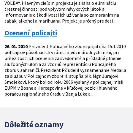
VOĽBA“. Hlavným cieľom projektu je snaha o elimináciu
trestnej činnosti pod vplyvom návykových látok a
informovanie o škodlivosti ich užívania so zameraním na
tabak, alkohol a marihuanu. Projekt je určený pre deti...
Ocenení policajti
26. 01. 2010
Prezident Policajného zboru prijal dňa 15.1.2010
policajtov pôsobiacich v rámci medzinárodných misií, pri
príležitosti ich ocenenia za svedomité a príkladné plnenie
služobných úloh a za vzornú reprezentáciu Policajného
zboru v zahraničí. Prezident PZ udelil vyznamenanie Medaila
za službu v Policajnom zbore II. stupňa plk. Mgr. Jurajovi
Smolekovi, ktorý bol od roku 2006 vyslaný v policajnej misii
EUPM v Bosne a Hercegovine v kľúčovej pozícii hlavného
poradcu regionálneho úradu v Banja Luke a...
Dôležité oznamy