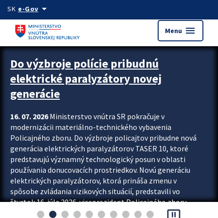
Preskocit na hlavný obsah
arrow_drop_down
SK
e-Gov
menu
Menu
Zastavit automatický posun upútavok
Do výzbroje polície pribudnú
elektrické paralyzátory novej
generácie
16. 07. 2026
Ministerstvo vnútra SR pokračuje v
modernizácii materiálno-technického vybavenia
Policajného zboru. Do výzbroje policajtov pribudne nová
generácia elektrických paralyzátorov TASER 10, ktoré
predstavujú významný technologický posun v oblasti
používania donucovacích prostriedkov. Novú generáciu
elektrických paralyzátorov, ktorá prináša zmenu v
spôsobe zvládania rizikových situácií, predstavili vo
štvrtok 16. júla 2026 viceprezident Policajného zboru
pause_presentation
Rastislav Polakovič a riaditeľ odboru výcviku...