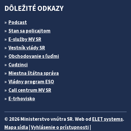
DÔLEŽITÉ ODKAZY
Podcast
Stan sa policajtom
E-služby MV SR
Vestník vlády SR
Obchodovanie s ľuďmi
Cudzinci
Miestna štátna správa
Vládny program ESO
Call centrum MV SR
E-trhovisko
© 2026 Ministerstvo vnútra SR. Web od
ELET systems
.
Mapa sídla
|
Vyhlásenie o prístupnosti
|