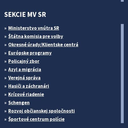
SEKCIE MV SR
Ministerstvo vnútra SR
Štátna komisia pre volby
Okresné úrady/Klientske centrá
Európske programy
Policajný zbor
Azyl a migrácia
Verejná správa
Hasiči a záchranári
Krízové riadenie
Schengen
Rozvoj občianskej spoločnosti
Športové centrum polície