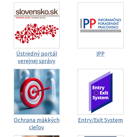
Ústredný portál
IPP
verejnej správy
Ochrana mäkkých
Entry/Exit System
cieľov