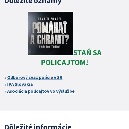
Dôležité oznamy
STAŇ SA
POLICAJTOM!
Odborový zväz polície v SR
IPA Slovakia
Asociácia policajtov vo výslužbe
Dôležité informácie