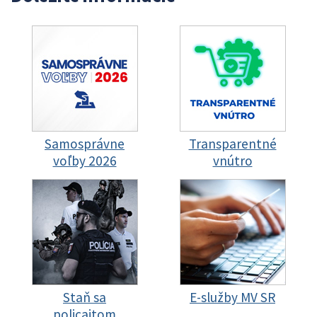
Samosprávne
Transparentné
voľby 2026
vnútro
Staň sa
E-služby MV SR
policajtom