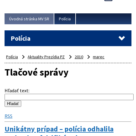
Viac
Úvodná stránka MV SR
Polícia
Polícia
Polícia
Aktuality Prezídia PZ
2010
marec
Tlačové správy
Hľadať text
:
RSS
Unikátny prípad – polícia odhalila