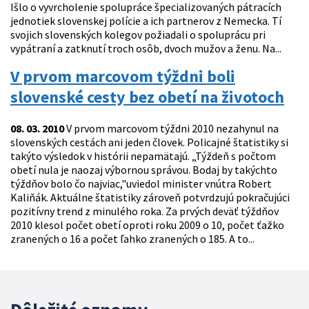
Išlo o vyvrcholenie spolupráce špecializovaných pátracích
jednotiek slovenskej polície a ich partnerov z Nemecka. Tí
svojich slovenských kolegov požiadali o spoluprácu pri
vypátraní a zatknutí troch osôb, dvoch mužov a ženu. Na...
V prvom marcovom týždni boli
slovenské cesty bez obetí na životoch
08. 03. 2010
V prvom marcovom týždni 2010 nezahynul na
slovenských cestách ani jeden človek. Policajné štatistiky si
takýto výsledok v histórii nepamätajú. „Týždeň s počtom
obetí nula je naozaj výbornou správou. Bodaj by takýchto
týždňov bolo čo najviac,"uviedol minister vnútra Robert
Kaliňák. Aktuálne štatistiky zároveň potvrdzujú pokračujúci
pozitívny trend z minulého roka. Za prvých deväť týždňov
2010 klesol počet obetí oproti roku 2009 o 10, počet ťažko
zranených o 16 a počet ľahko zranených o 185. A to...