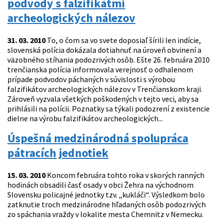
podvody s falzifikátmi
archeologických nálezov
31. 03. 2010
To, o čom sa vo svete doposiaľ šírili len indície,
slovenská polícia dokázala dotiahnuť na úroveň obvinení a
väzobného stíhania podozrivých osôb. Ešte 26. februára 2010
trenčianska polícia informovala verejnosť o odhalenom
prípade podvodov páchaných v súvislosti s výrobou
falzifikátov archeologických nálezov v Trenčianskom kraji.
Zároveň vyzvala všetkých poškodených v tejto veci, aby sa
prihlásili na polícii. Poznatky sa týkali podozrení z existencie
dielne na výrobu falzifikátov archeologických...
Úspešná medzinárodná spolupráca
pátracích jednotiek
15. 03. 2010
Koncom februára tohto roka v skorých ranných
hodinách obsadili časť osady v obci Žehra na východnom
Slovensku policajné jednotky tzv. „kukláči“. Výsledkom bolo
zatknutie troch medzinárodne hľadaných osôb podozrivých
zo spáchania vraždy v lokalite mesta Chemnitz v Nemecku.