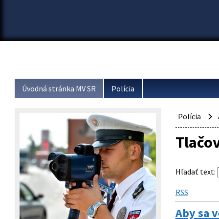
Úvodná stránka MV SR
Polícia
Polícia
Tlačo
Hľadať text
:
RSS
Aby sa v