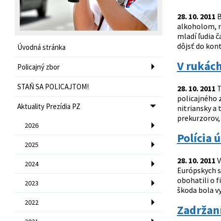
28. 10. 2011
B
alkoholom, n
mladí ľudia 
dôjsť do kont
Úvodná stránka
V rukách
Policajný zbor
STAŇ SA POLICAJTOM!
28. 10. 2011
T
policajného 
Aktuality Prezídia PZ
nitriansky a 
prekurzorov, 
2026
Polícia 
2025
28. 10. 2011
V
2024
Európskych s
obohatili o 
2023
škoda bola vy
2022
Zadržan