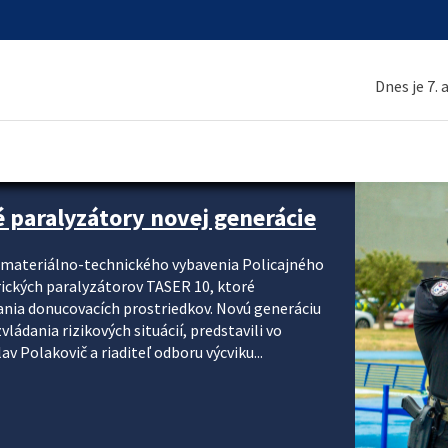
Dnes je 7.
é paralyzátory novej generácie
i materiálno-technického vybavenia Policajného
rických paralyzátorov TASER 10, ktoré
ania donucovacích prostriedkov. Novú generáciu
ádania rizikových situácií, predstavili vo
v Polakovič a riaditeľ odboru výcviku...