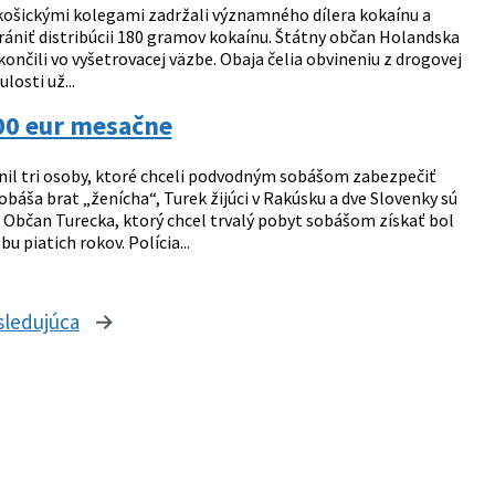
s košickými kolegami zadržali významného dílera kokaínu a
brániť distribúcii 180 gramov kokaínu. Štátny občan Holandska
končili vo vyšetrovacej väzbe. Obaja čelia obvineniu z drogovej
losti už...
00 eur mesačne
inil tri osoby, ktoré chceli podvodným sobášom zabezpečiť
áša brat „ženícha“, Turek žijúci v Rakúsku a dve Slovenky sú
. Občan Turecka, ktorý chcel trvalý pobyt sobášom získať bol
piatich rokov. Polícia...
sledujúca
stránka