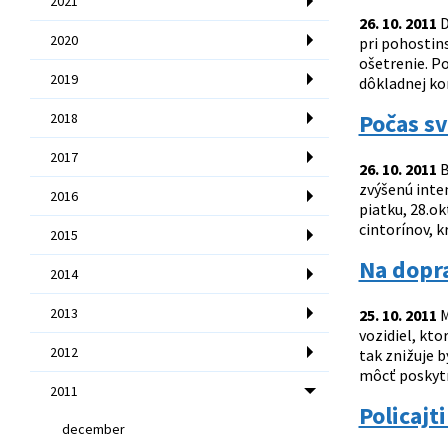
2021
26. 10. 2011
D
2020
pri pohostins
ošetrenie. P
2019
dôkladnej kont
Počas sv
2018
2017
26. 10. 2011
B
zvýšenú inte
2016
piatku, 28.o
cintorínov, k
2015
Na dopr
2014
2013
25. 10. 2011
M
vozidiel, kto
2012
tak znižuje b
môcť poskytn
2011
Policajt
december