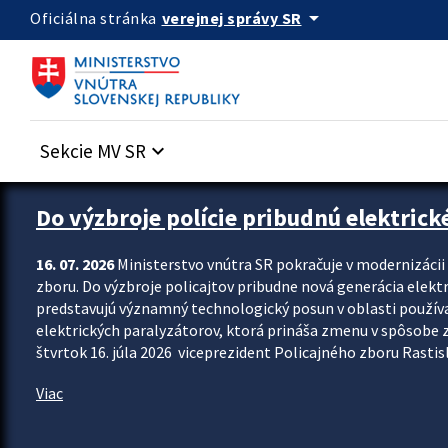
Preskocit na hlavný obsah
arrow_drop_down
verejnej správy SR
Oficiálna stránka
Sekcie MV SR
keyboard_arrow_down
Zastavit automatický posun upútavok
Do výzbroje polície pribudnú elektrick
16. 07. 2026
Ministerstvo vnútra SR pokračuje v modernizáci
zboru. Do výzbroje policajtov pribudne nová generácia elekt
predstavujú významný technologický posun v oblasti použív
elektrických paralyzátorov, ktorá prináša zmenu v spôsobe zvl
štvrtok 16. júla 2026 viceprezident Policajného zboru Rastisla
Viac