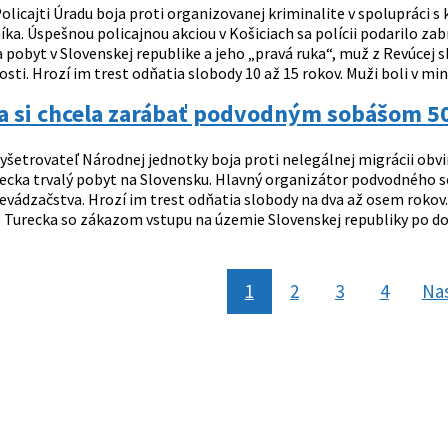
olicajti Úradu boja proti organizovanej kriminalite v spolupráci 
ka. Úspešnou policajnou akciou v Košiciach sa polícii podarilo za
 pobyt v Slovenskej republike a jeho „pravá ruka“, muž z Revúcej s
osti. Hrozí im trest odňatia slobody 10 až 15 rokov. Muži boli v minu
a si chcela zarábať podvodným sobášom 5
yšetrovateľ Národnej jednotky boja proti nelegálnej migrácii obv
ecka trvalý pobyt na Slovensku. Hlavný organizátor podvodného sob
revádzačstva. Hrozí im trest odňatia slobody na dva až osem rokov
Turecka so zákazom vstupu na územie Slovenskej republiky po dobu 
1
2
3
4
Na