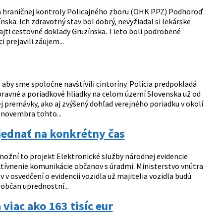
nia hraničnej kontroly Policajného zboru (OHK PPZ) Podhoroď
nska. Ich zdravotný stav bol dobrý, nevyžiadal si lekárske
ajti cestovné doklady Gruzínska. Tieto boli podrobené
i prejavili záujem...
 aby sme spoločne navštívili cintoríny. Polícia predpokladá
opravné a poriadkové hliadky na celom území Slovenska už od
j premávky, ako aj zvýšený dohľad verejného poriadku v okolí
. novembra tohto...
jednať na konkrétny čas
Umožní to projekt Elektronické služby národnej evidencie
fektívnenie komunikácie občanov s úradmi. Ministerstvo vnútra
v v osvedčení o evidencii vozidla už majitelia vozidla budú
občan uprednostní...
 viac ako 163 tisíc eur