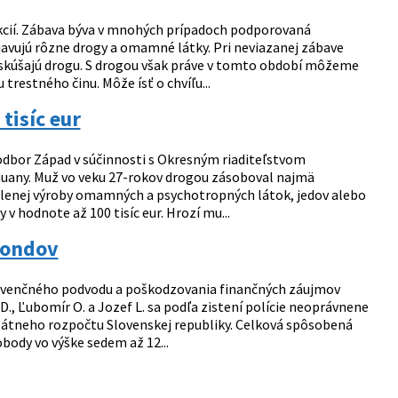
akcií. Zábava býva v mnohých prípadoch podporovaná
vujú rôzne drogy a omamné látky. Pri neviazanej zábave
vyskúšajú drogu. S drogou však práve v tomto období môžeme
restného činu. Môže ísť o chvíľu...
tisíc eur
 odbor Západ v súčinnosti s Okresným riaditeľstvom
huany. Muž vo veku 27-rokov drogou zásoboval najmä
ovolenej výroby omamných a psychotropných látok, jedov alebo
v hodnote až 100 tisíc eur. Hrozí mu...
fondov
 subvenčného podvodu a poškodzovania finančných záujmov
, Ľubomír O. a Jozef L. sa podľa zistení polície neoprávnene
štátneho rozpočtu Slovenskej republiky. Celková spôsobená
obody vo výške sedem až 12...