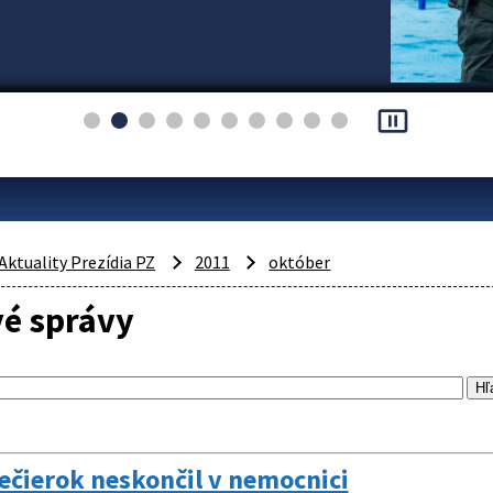
pause_presentation
Aktuality Prezídia PZ
2011
október
vé správy
ečierok neskončil v nemocnici