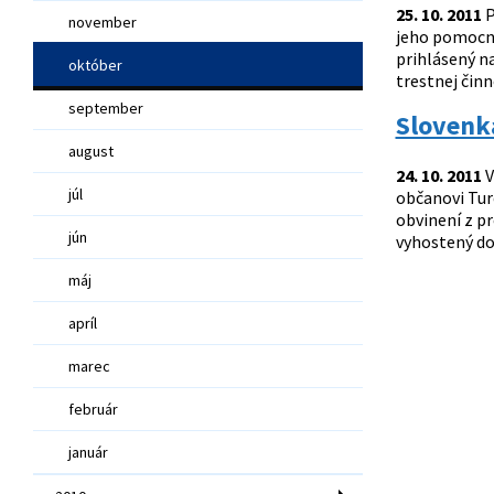
25. 10. 2011
P
november
jeho pomocní
prihlásený na
október
trestnej činn
september
Slovenk
august
24. 10. 2011
V
júl
občanovi Tur
obvinení z p
jún
vyhostený do 
máj
apríl
marec
február
január