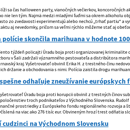
líži sa čas halloween party, vianočných večierkov, koncoročných 
o nie len tým. Najmä medzi mladými ľuďmi sa okrem alkoholu obja
často zo zvedavosti experimentujú alebo nechcú „trhať partiu“ a 
aktu aj nevedomky, pričom sa veľmi rýchlo môžeme stať aj obeťou t
 polície skončila marihuana v hodnote 100 
ento týždeň policajti Úradu boja proti organizovanej kriminalite
zboru v Šali zadržali významného pestovateľa a distribútora mari
trnavský kraj. Vyšetrovateľ obvinil Erika H. z trestného činu ned
ich držanie a obchodovania s nimi. Polícia zaistila drogu marihuany 
úspešne odhaľuje zneužívanie európskych 
yšetrovateľ Úradu boja proti korupcii obvinil z trestných činov
poločenstiev troch podnikateľov z Východného Slovenska. Rudolf D.
finančné prostriedky z Európskeho fondu regionálneho rozvoja a 
číslená na viac ako 276 tisíc eur. Obvineným hrozí trest odňatia sl
í cudzinci na Východnom Slovensku