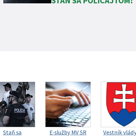
STAŇ SA POLICAJTOM!
Staň sa
E-služby MV SR
Vestník vlád