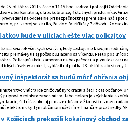
ňa 25. októbra 2011 v čase o 11.15 hod. zadržali policajti Oddele
tve v obci Beňatina, okres Sobrance, 4 štátnych príslušníkov Gruzí
o predvedení na oddelenie pri bezpečnostnej prehliadke našli polic
role, pri ktorej sa zistilo, že ide o falzifikáty. Z dôvodu, že cudzinc
iatkov bude v uliciach ešte viac policajtov
líži sa Sviatok všetkých svätých, kedy cestujeme k svojim rodinám,
nzitu premávky už aj počas blížiaceho sa víkendu. Preto posilní d
któbra. Policajnú akciu zameranú na bezpečnosť a plynulosť cestne
ritických úsekov a miest, vyhlásil od piatka 28. októbra do stredy 2
avný inšpektorát sa budú môcť občania ob
inisterstvo vnútra ide znižovať byrokraciu a šetriť čas občanov. 
rý pripravilo ministerstvo vnútra. Jeho cieľom je zrýchlenie a ze
yrokraciu, šetrí čas ako aj peniaze občanov. Žiadosti o zmenu údajo
úť elektronicky. Tým občanom ušetríme finančné prostriedky. Ak 
i v Košiciach prekazili kokaínový obchod za