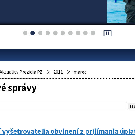
pause_presentation
Aktuality Prezídia PZ
2011
marec
vé správy
í vyšetrovatelia obvinení z prijímania úpl