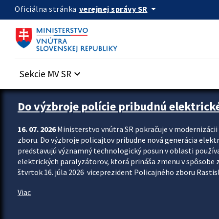
Preskocit na hlavný obsah
arrow_drop_down
verejnej správy SR
Oficiálna stránka
Sekcie MV SR
keyboard_arrow_down
Zastavit automatický posun upútavok
Do výzbroje polície pribudnú elektrick
16. 07. 2026
Ministerstvo vnútra SR pokračuje v modernizáci
zboru. Do výzbroje policajtov pribudne nová generácia elekt
predstavujú významný technologický posun v oblasti použív
elektrických paralyzátorov, ktorá prináša zmenu v spôsobe zvl
štvrtok 16. júla 2026 viceprezident Policajného zboru Rastisla
Viac