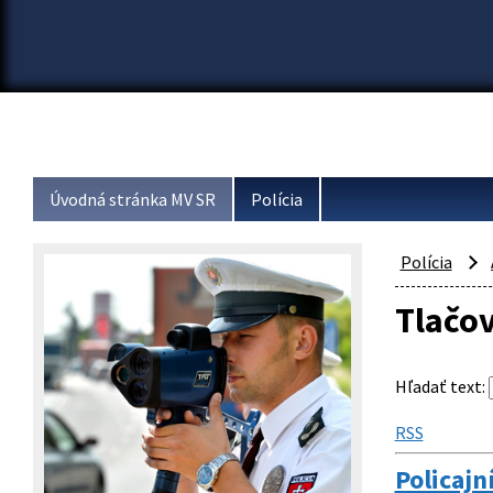
Úvodná stránka MV SR
Polícia
Polícia
Tlačo
Hľadať text
:
RSS
Policajn