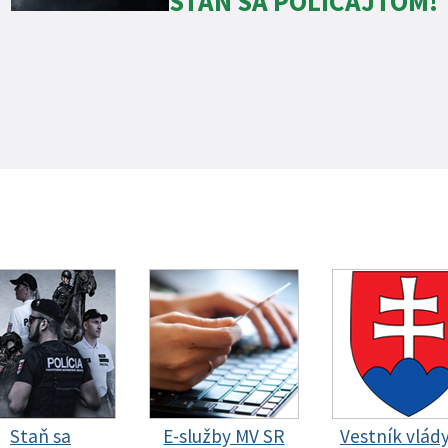
STAŇ SA POLICAJTOM!
Staň sa
E-služby MV SR
Vestník vlád