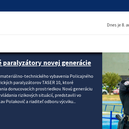
Dnes je 8. 
é paralyzátory novej generácie
i materiálno-technického vybavenia Policajného
rických paralyzátorov TASER 10, ktoré
ania donucovacích prostriedkov. Novú generáciu
ádania rizikových situácií, predstavili vo
v Polakovič a riaditeľ odboru výcviku...