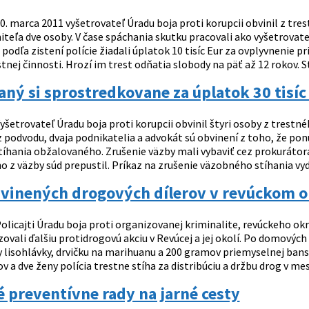
0. marca 2011 vyšetrovateľ Úradu boja proti korupcii obvinil z tre
iteľa dve osoby. V čase spáchania skutku pracovali ako vyšetrovate
. podľa zistení polície žiadali úplatok 10 tisíc Eur za ovplyvnenie
tnej činnosti. Hrozí im trest odňatia slobody na päť až 12 rokov. St
ný si sprostredkovane za úplatok 30 tisíc
yšetrovateľ Úradu boja proti korupcii obvinil štyri osoby z trestné
podvodu, dvaja podnikatelia a advokát sú obvinení z toho, že ponú
íhania obžalovaného. Zrušenie väzby mali vybaviť cez prokurátora,
z väzby súd prepustil. Príkaz na zrušenie väzobného stíhania vydáva
vinených drogových dílerov v revúckom ok
olicajti Úradu boja proti organizovanej kriminalite, revúckeho 
zovali ďalšiu protidrogovú akciu v Revúcej a jej okolí. Po domových
lisohlávky, drvičku na marihuanu a 200 gramov priemyselnej banske
 a dve ženy polícia trestne stíha za distribúciu a držbu drog v mes
é preventívne rady na jarné cesty