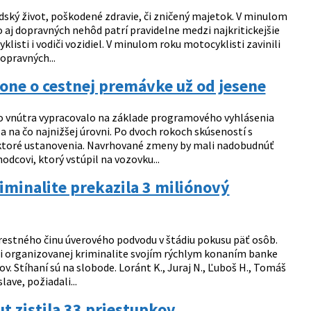
dský život, poškodené zdravie, či zničený majetok. V minulom
o aj dopravných nehôd patrí pravidelne medzi najkritickejšie
yklisti i vodiči vozidiel. V minulom roku motocyklisti zavinili
opravných...
kone o cestnej premávke už od jesene
vo vnútra vypracovalo na základe programového vyhlásenia
a na čo najnižšej úrovni. Po dvoch rokoch skúseností s
iektoré ustanovenia. Navrhované zmeny by mali nadobudnúť
dcovi, ktorý vstúpil na vozovku...
iminalite prekazila 3 miliónový
trestného činu úverového podvodu v štádiu pokusu päť osôb.
oti organizovanej kriminalite svojím rýchlym konaním banke
v. Stíhaní sú na slobode. Loránt K., Juraj N., Ľuboš H., Tomáš
ave, požiadali...
t zistila 33 priestupkov