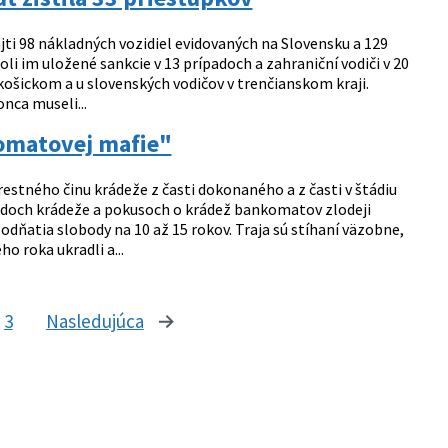
jti 98 nákladných vozidiel evidovaných na Slovensku a 129
oli im uložené sankcie v 13 prípadoch a zahraniční vodiči v 20
košickom a u slovenských vodičov v trenčianskom kraji.
onca museli...
komatovej mafie"
restného činu krádeže z časti dokonaného a z časti v štádiu
padoch krádeže a pokusoch o krádež bankomatov zlodeji
t odňatia slobody na 10 až 15 rokov. Traja sú stíhaní väzobne,
o roka ukradli a...
3
Nasledujúca
stránka