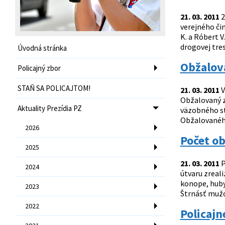
21. 03. 2011
2
verejného čin
K. a Róbert V
drogovej tres
Úvodná stránka
Obžalova
Policajný zbor
STAŇ SA POLICAJTOM!
21. 03. 2011
V
Obžalovaný z 
Aktuality Prezídia PZ
väzobného st
Obžalovaného 
2026
Počet ob
2025
21. 03. 2011
P
2024
útvaru zreali
konope, huby 
2023
Štrnásť mužov
2022
Policajn