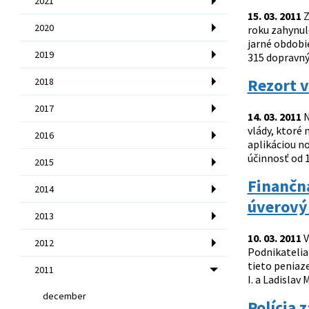
2021
15. 03. 2011
Z
2020
roku zahynulo
jarné obdobie
2019
315 dopravnýc
Rezort v
2018
2017
14. 03. 2011
N
vlády, ktoré 
2016
aplikáciou n
účinnosť od 1
2015
Finančná
2014
úverový
2013
10. 03. 2011
V
2012
Podnikatelia
tieto peniaze
2011
I. a Ladislav
december
Polícia 