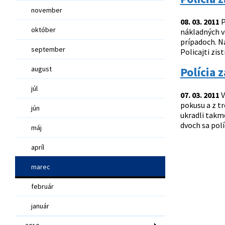
november
08. 03. 2011
P
október
nákladných vo
prípadoch. Na
september
Policajti zis
august
Polícia 
júl
07. 03. 2011
V
pokusu a z t
jún
ukradli takme
dvoch sa polí
máj
apríl
marec
február
január