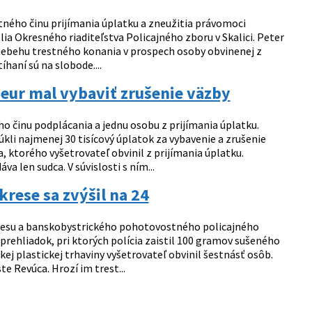
stného činu prijímania úplatku a zneužitia právomoci
lia Okresného riaditeľstva Policajného zboru v Skalici. Peter
 priebehu trestného konania v prospech osoby obvinenej z
íhaní sú na slobode....
 eur mal vybaviť zrušenie väzby
ho činu podplácania a jednu osobu z prijímania úplatku.
kli najmenej 30 tisícový úplatok za vybavenie a zrušenie
 ktorého vyšetrovateľ obvinil z prijímania úplatku.
 len sudca. V súvislosti s ním...
rese sa zvýšil na 24
okresu a banskobystrického pohotovostného policajného
 prehliadok, pri ktorých polícia zaistil 100 gramov sušeného
j plastickej trhaviny vyšetrovateľ obvinil šestnásť osôb.
te Revúca. Hrozí im trest...