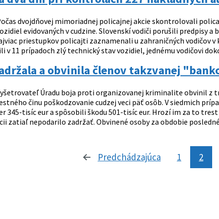
očas dvojdňovej mimoriadnej policajnej akcie skontrolovali polica
zidiel evidovaných v cudzine. Slovenskí vodiči porušili predpisy a b
jviac priestupkov policajti zaznamenali u zahraničných vodičov v 
tili v 11 prípadoch zlý technický stav vozidiel, jednému vodičovi dok
zadržala a obvinila členov takzvanej "ban
yšetrovateľ Úradu boja proti organizovanej kriminalite obvinil z t
restného činu poškodzovanie cudzej veci päť osôb. V siedmich prí
r 345-tisíc eur a spôsobili škodu 501-tisíc eur. Hrozí im za to tres
cii zatiaľ nepodarilo zadržať. Obvinené osoby za obdobie poslednéh
Predchádzajúca
stránka
1
2