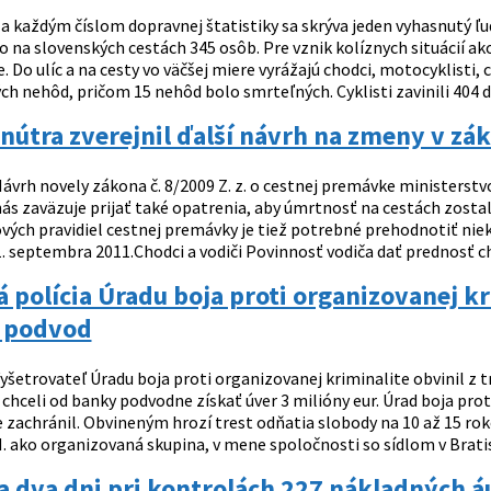
a každým číslom dopravnej štatistiky sa skrýva jeden vyhasnutý ľu
 na slovenských cestách 345 osôb. Pre vznik kolíznych situácií ak
. Do ulíc a na cesty vo väčšej miere vyrážajú chodci, motocyklisti, c
h nehôd, pričom 15 nehôd bolo smrteľných. Cyklisti zavinili 404 d
nútra zverejnil ďalší návrh na zmeny v zá
ávrh novely zákona č. 8/2009 Z. z. o cestnej premávke ministerst
nás zaväzuje prijať také opatrenia, aby úmrtnosť na cestách zostal
ových pravidiel cestnej premávky je tiež potrebné prehodnotiť n
. septembra 2011.Chodci a vodiči Povinnosť vodiča dať prednosť cho
 polícia Úradu boja proti organizovanej kr
 podvod
yšetrovateľ Úradu boja proti organizovanej kriminalite obvinil z 
 chceli od banky podvodne získať úver 3 milióny eur. Úrad boja pr
 zachránil. Obvineným hrozí trest odňatia slobody na 10 až 15 roko
 M. ako organizovaná skupina, v mene spoločnosti so sídlom v Bratisl
za dva dni pri kontrolách 227 nákladných áu