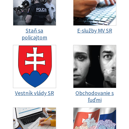
Staň sa
E-služby MV SR
policajtom
Vestník vlády SR
Obchodovanie s
ľuďmi