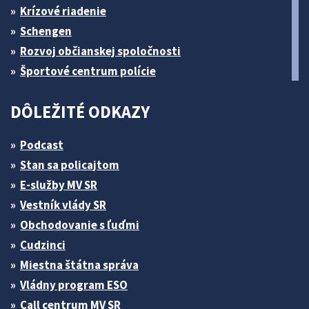
Krízové riadenie
Schengen
Rozvoj občianskej spoločnosti
Športové centrum polície
DÔLEŽITÉ ODKAZY
Podcast
Stan sa policajtom
E-služby MV SR
Vestník vlády SR
Obchodovanie s ľuďmi
Cudzinci
Miestna štátna správa
Vládny program ESO
Call centrum MV SR