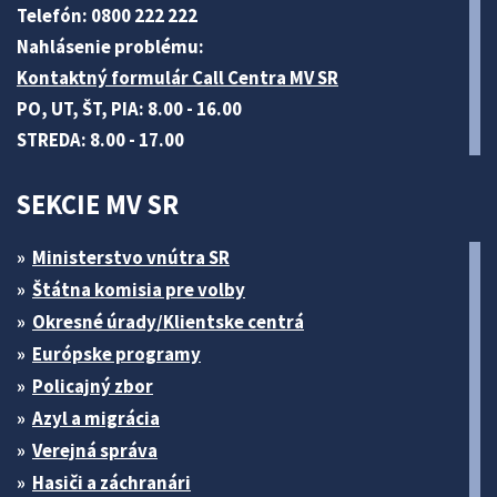
Telefón: 0800 222 222
Nahlásenie problému:
Kontaktný formulár Call Centra MV SR
PO, UT, ŠT, PIA: 8.00 - 16.00
STREDA: 8.00 - 17.00
SEKCIE MV SR
Ministerstvo vnútra SR
Štátna komisia pre volby
Okresné úrady/Klientske centrá
Európske programy
Policajný zbor
Azyl a migrácia
Verejná správa
Hasiči a záchranári