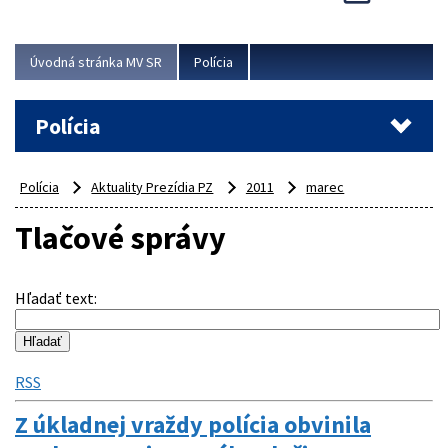
Viac
Úvodná stránka MV SR
Polícia
Polícia
Polícia
Aktuality Prezídia PZ
2011
marec
Tlačové správy
Hľadať text
:
RSS
Z úkladnej vraždy polícia obvinila