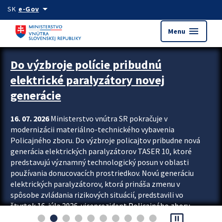
Preskocit na hlavný obsah
arrow_drop_down
SK
e-Gov
menu
Menu
Zastavit automatický posun upútavok
Do výzbroje polície pribudnú
elektrické paralyzátory novej
generácie
16. 07. 2026
Ministerstvo vnútra SR pokračuje v
modernizácii materiálno-technického vybavenia
Policajného zboru. Do výzbroje policajtov pribudne nová
generácia elektrických paralyzátorov TASER 10, ktoré
predstavujú významný technologický posun v oblasti
používania donucovacích prostriedkov. Novú generáciu
elektrických paralyzátorov, ktorá prináša zmenu v
spôsobe zvládania rizikových situácií, predstavili vo
štvrtok 16. júla 2026 viceprezident Policajného zboru
pause_presentation
Rastislav Polakovič a riaditeľ odboru výcviku...