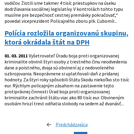
vodičov. Zistili sme takmer 4 tisíc priestupkov na úseku
dodržiavania sociálnej legislatívy. V kontrolách tohto typu
musíme pre bezpečnosť cestnej premávky pokračovať,“
povedal viceprezident Policajného zboru plk. Ľubomír...
Polícia rozložila organizovanú skupinu,
ktorá okrádala štát na DPH
01. 03. 2011
Vyšetrovateľ Úradu boja proti organizovanej
kriminalite obvinil štyri osoby z trestného činu neodvedenia
dane a poistného, dvaja sú obvinení aj z nedovoleného
ozbrojovania. Neoprávnene si uplatňovali daň z pridanej
hodnoty. Za štyri roky spôsobili štátu škodu niekoľko sto tisíc
eur. Rýchlym policajným zásahom na zastavenie tejto
protiprávnej činnosti Úrad boja proti organizovanej
kriminalite zachránil štátu viac ako 80 tisíc eur. Obvineným
osobám hrozí trest odňatia slobody na sedem až dvanásť...
Predchádzajúca
stránka