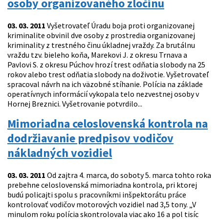
osoby organizovaného zločinu
03. 03. 2011
Vyšetrovateľ Úradu boja proti organizovanej
kriminalite obvinil dve osoby z prostredia organizovanej
kriminality z trestného činu úkladnej vraždy. Za brutálnu
vraždu tzv. bieleho koňa, Marekovi J. z okresu Trnava a
Pavlovi S. z okresu Púchov hrozí trest odňatia slobody na 25
rokov alebo trest odňatia slobody na doživotie. Vyšetrovateľ
spracoval návrh na ich väzobné stíhanie. Polícia na základe
operatívnych informácií vykopala telo nezvestnej osoby v
Hornej Breznici. Vyšetrovanie potvrdilo...
Mimoriadna celoslovenská kontrola na
dodržiavanie predpisov vodičov
nákladných vozidiel
03. 03. 2011
Od zajtra 4. marca, do soboty 5. marca tohto roka
prebehne celoslovenská mimoriadna kontrola, pri ktorej
budú policajti spolu s pracovníkmi inšpektorátu práce
kontrolovať vodičov motorových vozidiel nad 3,5 tony. „V
minulom roku polícia skontrolovala viac ako 16 a pol tisíc