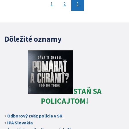
1
2
3
Dôležité oznamy
STAŇ SA
POLICAJTOM!
Odborový zväz polície v SR
IPA Slovakia