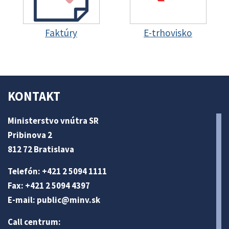
Faktúry
E-trhovisko
KONTAKT
Ministerstvo vnútra SR
Pribinova 2
812 72 Bratislava
Telefón: +421 2 5094 1111
Fax: +421 2 5094 4397
E-mail:
public@minv
.sk
Call centrum: