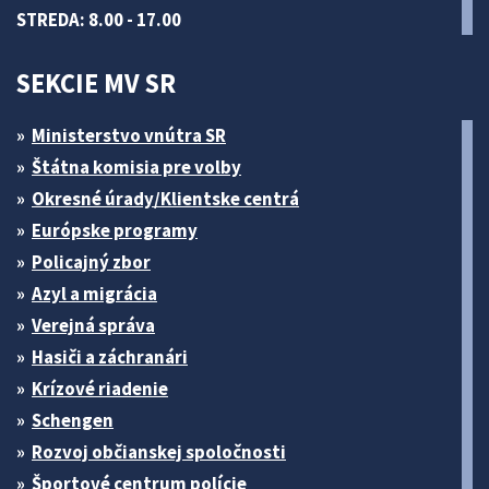
STREDA: 8.00 - 17.00
SEKCIE MV SR
Ministerstvo vnútra SR
Štátna komisia pre volby
Okresné úrady/Klientske centrá
Európske programy
Policajný zbor
Azyl a migrácia
Verejná správa
Hasiči a záchranári
Krízové riadenie
Schengen
Rozvoj občianskej spoločnosti
Športové centrum polície