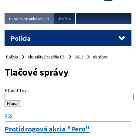
Viac
Úvodná stránka MV SR
Polícia
Polícia
Polícia
Aktuality Prezídia PZ
2012
október
Tlačové správy
Hľadať text
:
RSS
Protidrogová akcia "Pero"