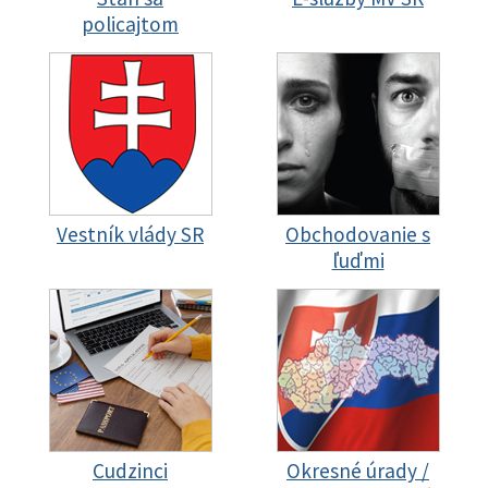
policajtom
Vestník vlády SR
Obchodovanie s
ľuďmi
Cudzinci
Okresné úrady /