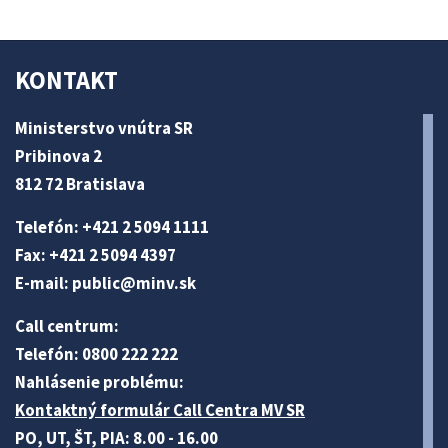
KONTAKT
Ministerstvo vnútra SR
Pribinova 2
812 72 Bratislava
Telefón: +421 2 5094 1111
Fax: +421 2 5094 4397
E-mail:
public@minv
.sk
Call centrum:
Telefón: 0800 222 222
Nahlásenie problému:
Kontaktný formulár Call Centra MV SR
PO, UT, ŠT, PIA: 8.00 - 16.00