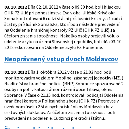
03. 10. 2012
Dňa 02. 10. 2012 v čase o 09.30 hod. boli hliadkou
OHK PZ Ulič pri pohostinstve Eva v obci Uličské Krivé okr.
Snina kontrolovaní 6 cudzí štátni príslušníci Eritrey a 1 cudzí
štátny príslušník Somálska, ktorí boli následne predvedení
na Oddelenie hraničnej kontroly PZ Ulič (OHK PZ Ulič) za
účelom zistenia totožnosti. Nakoľko osoby prejavili vôľu o
udelenie azylu na území Slovenskej republiky, boli dňa 03. 10.
2012 eskortovaní na Oddelenie azylu PZ Humenné.
Neoprávnený vstup dvoch Moldavcov
02. 10. 2012
Dňa 1. októbra 2012 v čase o 21.03 hod. boli
monitorovacím vozidlom Mobilnej zásahovej jednotky (MZJ)
Riaditeľstva hraničnej polície (RHP) Sobrance spozorované 2
osoby na poli v katastrálnom území obce Tibava, okres
Sobrance. V čase o 21.15 hod. kontrolovali policajti Oddelenia
hraničnej kontroly Policajného zboru (OHK PZ) Petrovce v
uvedenom úseku 2 štátnych príslušníkov Moldavska bez
cestovných dokladov. Za účelom zistenia totožnosti boli
predvedení na oddelenie. Cudzinci prekročili štátnu...