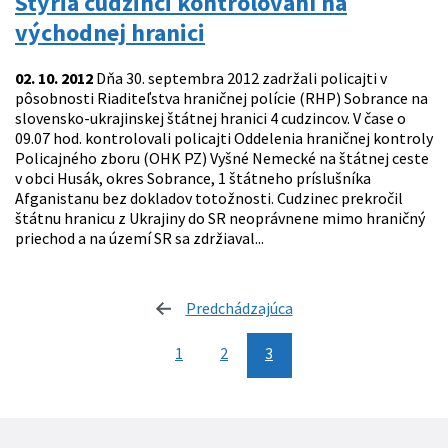
Štyria cudzinci kontrolovaní na
východnej hranici
02. 10. 2012
Dňa 30. septembra 2012 zadržali policajti v
pôsobnosti Riaditeľstva hraničnej polície (RHP) Sobrance na
slovensko-ukrajinskej štátnej hranici 4 cudzincov. V čase o
09.07 hod. kontrolovali policajti Oddelenia hraničnej kontroly
Policajného zboru (OHK PZ) Vyšné Nemecké na štátnej ceste
v obci Husák, okres Sobrance, 1 štátneho príslušníka
Afganistanu bez dokladov totožnosti. Cudzinec prekročil
štátnu hranicu z Ukrajiny do SR neoprávnene mimo hraničný
priechod a na území SR sa zdržiaval...
Predchádzajúca
stránka
1
2
3