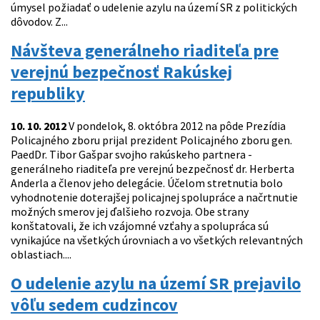
úmysel požiadať o udelenie azylu na území SR z politických
dôvodov. Z...
Návšteva generálneho riaditeľa pre
verejnú bezpečnosť Rakúskej
republiky
10. 10. 2012
V pondelok, 8. októbra 2012 na pôde Prezídia
Policajného zboru prijal prezident Policajného zboru gen.
PaedDr. Tibor Gašpar svojho rakúskeho partnera -
generálneho riaditeľa pre verejnú bezpečnosť dr. Herberta
Anderla a členov jeho delegácie. Účelom stretnutia bolo
vyhodnotenie doterajšej policajnej spolupráce a načrtnutie
možných smerov jej ďalšieho rozvoja. Obe strany
konštatovali, že ich vzájomné vzťahy a spolupráca sú
vynikajúce na všetkých úrovniach a vo všetkých relevantných
oblastiach....
O udelenie azylu na území SR prejavilo
vôľu sedem cudzincov