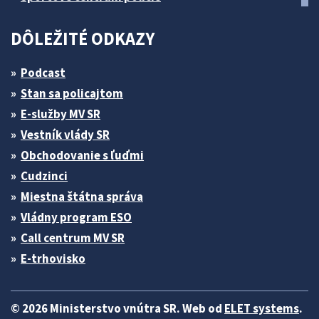
DÔLEŽITÉ ODKAZY
Podcast
Stan sa policajtom
E-služby MV SR
Vestník vlády SR
Obchodovanie s ľuďmi
Cudzinci
Miestna štátna správa
Vládny program ESO
Call centrum MV SR
E-trhovisko
© 2026 Ministerstvo vnútra SR. Web od
ELET systems
.