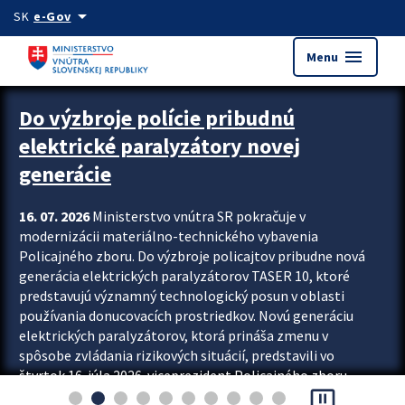
Preskocit na hlavný obsah
arrow_drop_down
SK
e-Gov
menu
Menu
Zastavit automatický posun upútavok
Do výzbroje polície pribudnú
elektrické paralyzátory novej
generácie
16. 07. 2026
Ministerstvo vnútra SR pokračuje v
modernizácii materiálno-technického vybavenia
Policajného zboru. Do výzbroje policajtov pribudne nová
generácia elektrických paralyzátorov TASER 10, ktoré
predstavujú významný technologický posun v oblasti
používania donucovacích prostriedkov. Novú generáciu
elektrických paralyzátorov, ktorá prináša zmenu v
spôsobe zvládania rizikových situácií, predstavili vo
štvrtok 16. júla 2026 viceprezident Policajného zboru
pause_presentation
Rastislav Polakovič a riaditeľ odboru výcviku...