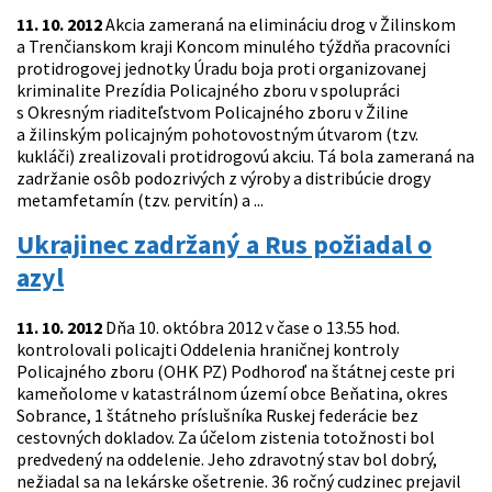
11. 10. 2012
Akcia zameraná na elimináciu drog v Žilinskom
a Trenčianskom kraji Koncom minulého týždňa pracovníci
protidrogovej jednotky Úradu boja proti organizovanej
kriminalite Prezídia Policajného zboru v spolupráci
s Okresným riaditeľstvom Policajného zboru v Žiline
a žilinským policajným pohotovostným útvarom (tzv.
kukláči) zrealizovali protidrogovú akciu. Tá bola zameraná na
zadržanie osôb podozrivých z výroby a distribúcie drogy
metamfetamín (tzv. pervitín) a ...
Ukrajinec zadržaný a Rus požiadal o
azyl
11. 10. 2012
Dňa 10. októbra 2012 v čase o 13.55 hod.
kontrolovali policajti Oddelenia hraničnej kontroly
Policajného zboru (OHK PZ) Podhoroď na štátnej ceste pri
kameňolome v katastrálnom území obce Beňatina, okres
Sobrance, 1 štátneho príslušníka Ruskej federácie bez
cestovných dokladov. Za účelom zistenia totožnosti bol
predvedený na oddelenie. Jeho zdravotný stav bol dobrý,
nežiadal sa na lekárske ošetrenie. 36 ročný cudzinec prejavil