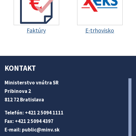
Faktúry
E-trhovisko
KONTAKT
Ministerstvo vnútra SR
Pribinova 2
812 72 Bratislava
Telefón: +421 2 5094 1111
Fax: +421 2 5094 4397
E-mail:
public@minv
.sk