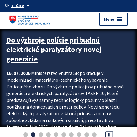
Preskocit na hlavný obsah
arrow_drop_down
SK
e-Gov
menu
Menu
Zastavit automatický posun upútavok
Do výzbroje polície pribudnú
elektrické paralyzátory novej
generácie
16. 07. 2026
Ministerstvo vnútra SR pokračuje v
modernizácii materiálno-technického vybavenia
Policajného zboru. Do výzbroje policajtov pribudne nová
generácia elektrických paralyzátorov TASER 10, ktoré
predstavujú významný technologický posun v oblasti
používania donucovacích prostriedkov. Novú generáciu
elektrických paralyzátorov, ktorá prináša zmenu v
spôsobe zvládania rizikových situácií, predstavili vo
štvrtok 16. júla 2026 viceprezident Policajného zboru
pause_presentation
Rastislav Polakovič a riaditeľ odboru výcviku...