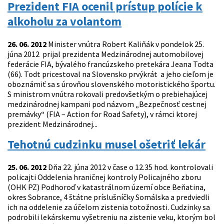
Prezident FIA ocenil prístup polície k
alkoholu za volantom
26. 06. 2012
Minister vnútra Robert Kaliňák v pondelok 25.
júna 2012 prijal prezidenta Medzinárodnej automobilovej
federácie FIA, bývalého francúzskeho pretekára Jeana Todta
(66). Todt pricestoval na Slovensko prvýkrát a jeho cieľom je
oboznámiť sa s úrovňou slovenského motoristického športu.
S ministrom vnútra rokovali predovšetkým o prebiehajúcej
medzinárodnej kampani pod názvom „Bezpečnosť cestnej
premávky“ (FIA – Action for Road Safety), v rámci ktorej
prezident Medzinárodnej...
Tehotnú cudzinku musel ošetriť lekár
25. 06. 2012
Dňa 22. júna 2012 v čase o 12.35 hod. kontrolovali
policajti Oddelenia hraničnej kontroly Policajného zboru
(OHK PZ) Podhoroď v katastrálnom území obce Beňatina,
okres Sobrance, 4 štátne príslušníčky Somálska a predviedli
ich na oddelenie za účelom zistenia totožnosti. Cudzinky sa
podrobili lekárskemu vyšetreniu na zistenie veku, ktorým bol