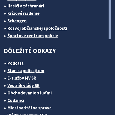
Hasiči a záchranári
Krízové riadenie
Schengen
Rozvoj občianskej spoločnosti
Športové centrum polície
DÔLEŽITÉ ODKAZY
Podcast
Stan sa policajtom
E-služby MV SR
Vestník vlády SR
Obchodovanie s ľuďmi
Cudzinci
Miestna štátna správa