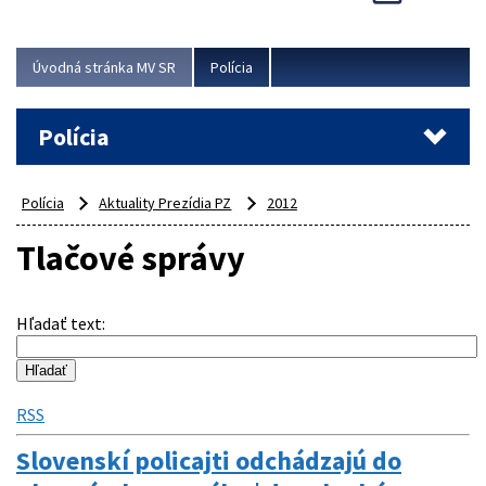
Viac
Úvodná stránka MV SR
Polícia
Polícia
Polícia
Aktuality Prezídia PZ
2012
Tlačové správy
Hľadať text
:
RSS
Slovenskí policajti odchádzajú do