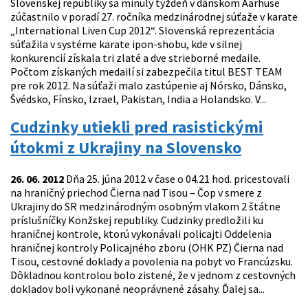
Slovenskej republiky sa minulý týždeň v dánskom Aarhuse
zúčastnilo v poradí 27. ročníka medzinárodnej súťaže v karate
„International Liven Cup 2012“. Slovenská reprezentácia
súťažila v systéme karate ipon-shobu, kde v silnej
konkurencií získala tri zlaté a dve strieborné medaile.
Počtom získaných medailí si zabezpečila titul BEST TEAM
pre rok 2012. Na súťaži malo zastúpenie aj Nórsko, Dánsko,
Švédsko, Fínsko, Izrael, Pakistan, India a Holandsko. V...
Cudzinky utiekli pred rasistickými
útokmi z Ukrajiny na Slovensko
26. 06. 2012
Dňa 25. júna 2012 v čase o 04.21 hod. pricestovali
na hraničný priechod Čierna nad Tisou – Čop v smere z
Ukrajiny do SR medzinárodným osobným vlakom 2 štátne
príslušníčky Konžskej republiky. Cudzinky predložili ku
hraničnej kontrole, ktorú vykonávali policajti Oddelenia
hraničnej kontroly Policajného zboru (OHK PZ) Čierna nad
Tisou, cestovné doklady a povolenia na pobyt vo Francúzsku.
Dôkladnou kontrolou bolo zistené, že v jednom z cestovných
dokladov boli vykonané neoprávnené zásahy. Ďalej sa...