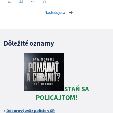
20
21
⋯
39
Nasledujúca
stránka
Dôležité oznamy
STAŇ SA
POLICAJTOM!
Odborový zväz polície v SR