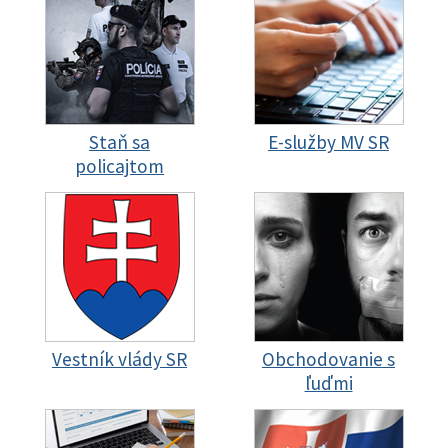
Staň sa
E-služby MV SR
policajtom
Vestník vlády SR
Obchodovanie s
ľuďmi