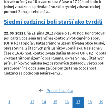
ich vek určený na 18 a viac rokov. V čase o 17.20 hod. bolo k
jednej z cudziniek privolané vozidlo rýchlej zdravotníckej
pomoci. Žena je tehotná a...
Siedmi cudzinci boli starší ako tvrdili
22. 06. 2012
Dňa 21. júna 2012 v čase o 13.40 hod. kontrolovali
policajti Oddelenia hraničnej kontroly Policajného zboru
(OHK PZ) Topoľa v katastrálnom území bývalej obce Ruské,
okres Snina, 2 štátnych príslušníkov Somálska. Následne v
čase o 16.45 hod. kontrolovala ďalšia hliadka OHK PZ Topoľa
v katastrálnom území obce Runina, okres Snina, 5 štátnych
príslušníkov Somálska bez cestovných dokladov. Všetci boli
predvedení na oddelenie za účelom zistenia totožnosti.
Cudzinci sa podrobili lekárskemu...
Predchádzajúca
stránka
1
⋯
13
14
15
16
17
18
19