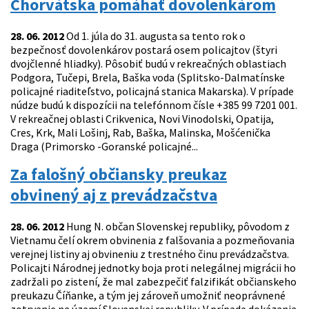
Chorvátska pomáhať dovolenkárom
28. 06. 2012
Od 1. júla do 31. augusta sa tento rok o
bezpečnosť dovolenkárov postará osem policajtov (štyri
dvojčlenné hliadky). Pôsobiť budú v rekreačných oblastiach
Podgora, Tučepi, Brela, Baška voda (Splitsko-Dalmatínske
policajné riaditeľstvo, policajná stanica Makarska). V prípade
núdze budú k dispozícii na telefónnom čísle +385 99 7201 001.
V rekreačnej oblasti Crikvenica, Novi Vinodolski, Opatija,
Cres, Krk, Mali Lošinj, Rab, Baška, Malinska, Mošćenička
Draga (Primorsko -Goranské policajné...
Za falošný občiansky preukaz
obvinený aj z prevádzačstva
28. 06. 2012
Hung N. občan Slovenskej republiky, pôvodom z
Vietnamu čelí okrem obvinenia z falšovania a pozmeňovania
verejnej listiny aj obvineniu z trestného činu prevádzačstva.
Policajti Národnej jednotky boja proti nelegálnej migrácii ho
zadržali po zistení, že mal zabezpečiť falzifikát občianskeho
preukazu Číňanke, a tým jej zároveň umožniť neoprávnené