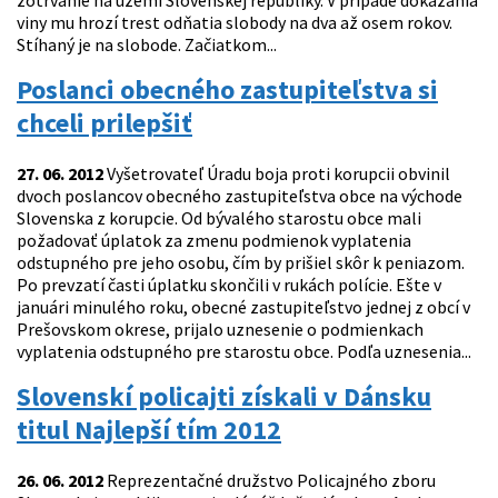
zotrvanie na území Slovenskej republiky. V prípade dokázania
viny mu hrozí trest odňatia slobody na dva až osem rokov.
Stíhaný je na slobode. Začiatkom...
Poslanci obecného zastupiteľstva si
chceli prilepšiť
27. 06. 2012
Vyšetrovateľ Úradu boja proti korupcii obvinil
dvoch poslancov obecného zastupiteľstva obce na východe
Slovenska z korupcie. Od bývalého starostu obce mali
požadovať úplatok za zmenu podmienok vyplatenia
odstupného pre jeho osobu, čím by prišiel skôr k peniazom.
Po prevzatí časti úplatku skončili v rukách polície. Ešte v
januári minulého roku, obecné zastupiteľstvo jednej z obcí v
Prešovskom okrese, prijalo uznesenie o podmienkach
vyplatenia odstupného pre starostu obce. Podľa uznesenia...
Slovenskí policajti získali v Dánsku
titul Najlepší tím 2012
26. 06. 2012
Reprezentačné družstvo Policajného zboru