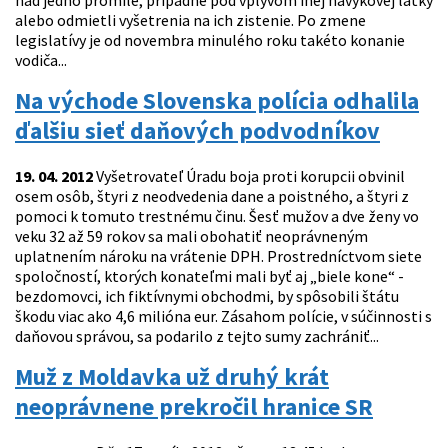
nad jedno promile, prípadne pod vplyvom inej návykovej látky
alebo odmietli vyšetrenia na ich zistenie. Po zmene
legislatívy je od novembra minulého roku takéto konanie
vodiča...
Na východe Slovenska polícia odhalila
ďalšiu sieť daňových podvodníkov
19. 04. 2012
Vyšetrovateľ Úradu boja proti korupcii obvinil
osem osôb, štyri z neodvedenia dane a poistného, a štyri z
pomoci k tomuto trestnému činu. Šesť mužov a dve ženy vo
veku 32 až 59 rokov sa mali obohatiť neoprávneným
uplatnením nároku na vrátenie DPH. Prostredníctvom siete
spoločností, ktorých konateľmi mali byť aj „biele kone“ -
bezdomovci, ich fiktívnymi obchodmi, by spôsobili štátu
škodu viac ako 4,6 milióna eur. Zásahom polície, v súčinnosti s
daňovou správou, sa podarilo z tejto sumy zachrániť...
Muž z Moldavka už druhý krát
neoprávnene prekročil hranice SR