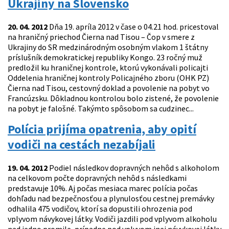
Ukrajiny na Slovensko
20. 04. 2012
Dňa 19. apríla 2012 v čase o 04.21 hod. pricestoval
na hraničný priechod Čierna nad Tisou – Čop v smere z
Ukrajiny do SR medzinárodným osobným vlakom 1 štátny
príslušník demokratickej republiky Kongo. 23 ročný muž
predložil ku hraničnej kontrole, ktorú vykonávali policajti
Oddelenia hraničnej kontroly Policajného zboru (OHK PZ)
Čierna nad Tisou, cestovný doklad a povolenie na pobyt vo
Francúzsku. Dôkladnou kontrolou bolo zistené, že povolenie
na pobyt je falošné. Takýmto spôsobom sa cudzinec...
Polícia prijíma opatrenia, aby opití
vodiči na cestách nezabíjali
19. 04. 2012
Podiel následkov dopravných nehôd s alkoholom
na celkovom počte dopravných nehôd s následkami
predstavuje 10%. Aj počas mesiaca marec polícia počas
dohľadu nad bezpečnosťou a plynulosťou cestnej premávky
odhalila 475 vodičov, ktorí sa dopustili ohrozenia pod
vplyvom návykovej látky. Vodiči jazdili pod vplyvom alkoholu