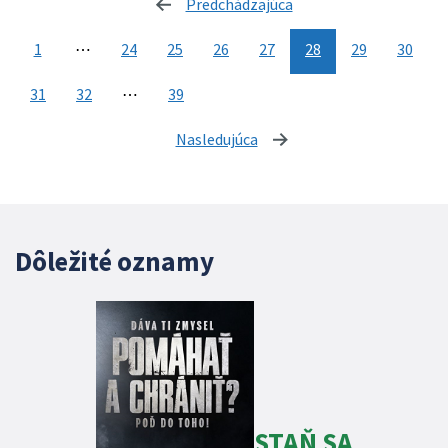
Predchádzajúca
stránka
1
⋯
24
25
26
27
28
29
30
31
32
⋯
39
Nasledujúca
stránka
Dôležité oznamy
STAŇ SA