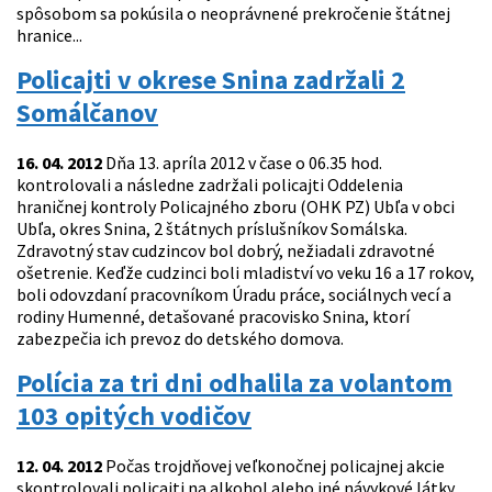
spôsobom sa pokúsila o neoprávnené prekročenie štátnej
hranice...
Policajti v okrese Snina zadržali 2
Somálčanov
16. 04. 2012
Dňa 13. apríla 2012 v čase o 06.35 hod.
kontrolovali a následne zadržali policajti Oddelenia
hraničnej kontroly Policajného zboru (OHK PZ) Ubľa v obci
Ubľa, okres Snina, 2 štátnych príslušníkov Somálska.
Zdravotný stav cudzincov bol dobrý, nežiadali zdravotné
ošetrenie. Keďže cudzinci boli mladiství vo veku 16 a 17 rokov,
boli odovzdaní pracovníkom Úradu práce, sociálnych vecí a
rodiny Humenné, detašované pracovisko Snina, ktorí
zabezpečia ich prevoz do detského domova.
Polícia za tri dni odhalila za volantom
103 opitých vodičov
12. 04. 2012
Počas trojdňovej veľkonočnej policajnej akcie
skontrolovali policajti na alkohol alebo iné návykové látky