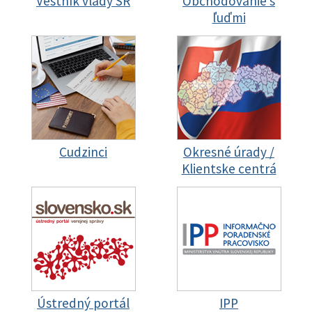
Vestník vlády SR
Obchodovanie s
ľuďmi
Cudzinci
Okresné úrady /
Klientske centrá
Ústredný portál
IPP