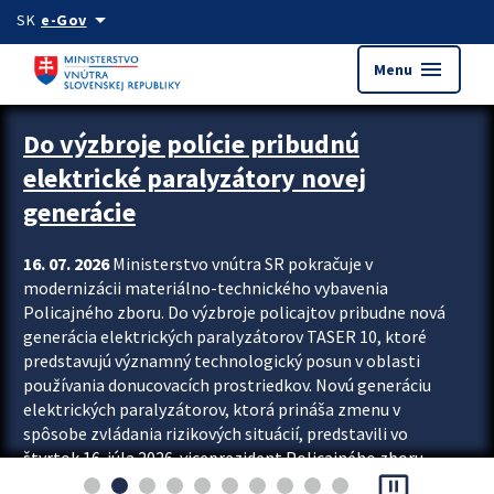
Preskocit na hlavný obsah
arrow_drop_down
SK
e-Gov
menu
Menu
Zastavit automatický posun upútavok
Do výzbroje polície pribudnú
elektrické paralyzátory novej
generácie
16. 07. 2026
Ministerstvo vnútra SR pokračuje v
modernizácii materiálno-technického vybavenia
Policajného zboru. Do výzbroje policajtov pribudne nová
generácia elektrických paralyzátorov TASER 10, ktoré
predstavujú významný technologický posun v oblasti
používania donucovacích prostriedkov. Novú generáciu
elektrických paralyzátorov, ktorá prináša zmenu v
spôsobe zvládania rizikových situácií, predstavili vo
štvrtok 16. júla 2026 viceprezident Policajného zboru
pause_presentation
Rastislav Polakovič a riaditeľ odboru výcviku...