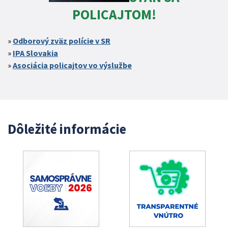
POLICAJTOM!
Odborový zväz polície v SR
IPA Slovakia
Asociácia policajtov vo výslužbe
Dôležité informácie