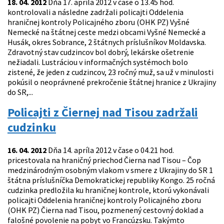
18. 04. 2012
Dňa 17. apríla 2012 v čase o 13.45 hod.
kontrolovali a následne zadržali policajti Oddelenia
hraničnej kontroly Policajného zboru (OHK PZ) Vyšné
Nemecké na štátnej ceste medzi obcami Vyšné Nemecké a
Husák, okres Sobrance, 2 štátnych príslušníkov Moldavska.
Zdravotný stav cudzincov bol dobrý, lekárske ošetrenie
nežiadali. Lustráciou v informačných systémoch bolo
zistené, že jeden z cudzincov, 23 ročný muž, sa už v minulosti
pokúsil o neoprávnené prekročenie štátnej hranice z Ukrajiny
do SR,...
Policajti z Čiernej nad Tisou zadržali
cudzinku
16. 04. 2012
Dňa 14. apríla 2012 v čase o 04.21 hod.
pricestovala na hraničný priechod Čierna nad Tisou – Čop
medzinárodným osobným vlakom v smere z Ukrajiny do SR 1
štátna príslušníčka Demokratickej republiky Kongo. 25 ročná
cudzinka predložila ku hraničnej kontrole, ktorú vykonávali
policajti Oddelenia hraničnej kontroly Policajného zboru
(OHK PZ) Čierna nad Tisou, pozmenený cestovný doklad a
falošné povolenie na pobyt vo Francúzsku. Takýmto