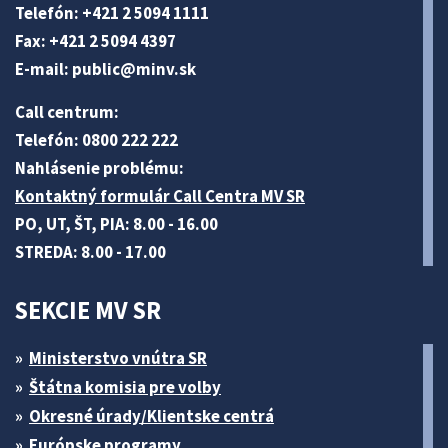
Telefón: +421 2 5094 1111
Fax: +421 2 5094 4397
E-mail:
public@minv
.sk
Call centrum:
Telefón: 0800 222 222
Nahlásenie problému:
Kontaktný formulár Call Centra MV SR
PO, UT, ŠT, PIA: 8.00 - 16.00
STREDA: 8.00 - 17.00
SEKCIE MV SR
Ministerstvo vnútra SR
Štátna komisia pre volby
Okresné úrady/Klientske centrá
Európske programy