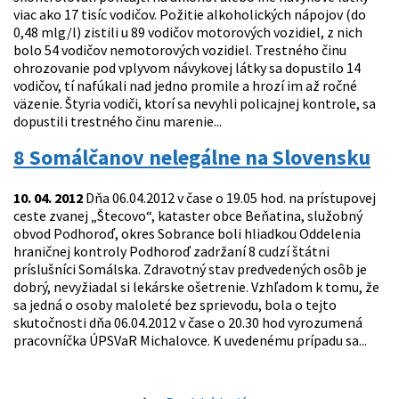
viac ako 17 tisíc vodičov. Požitie alkoholických nápojov (do
0,48 mlg/l) zistili u 89 vodičov motorových vozidiel, z nich
bolo 54 vodičov nemotorových vozidiel. Trestného činu
ohrozovanie pod vplyvom návykovej látky sa dopustilo 14
vodičov, tí nafúkali nad jedno promile a hrozí im až ročné
väzenie. Štyria vodiči, ktorí sa nevyhli policajnej kontrole, sa
dopustili trestného činu marenie...
8 Somálčanov nelegálne na Slovensku
10. 04. 2012
Dňa 06.04.2012 v čase o 19.05 hod. na prístupovej
ceste zvanej „Štecovo“, kataster obce Beňatina, služobný
obvod Podhoroď, okres Sobrance boli hliadkou Oddelenia
hraničnej kontroly Podhoroď zadržaní 8 cudzí štátni
príslušníci Somálska. Zdravotný stav predvedených osôb je
dobrý, nevyžiadal si lekárske ošetrenie. Vzhľadom k tomu, že
sa jedná o osoby maloleté bez sprievodu, bola o tejto
skutočnosti dňa 06.04.2012 v čase o 20.30 hod vyrozumená
pracovníčka ÚPSVaR Michalovce. K uvedenému prípadu sa...