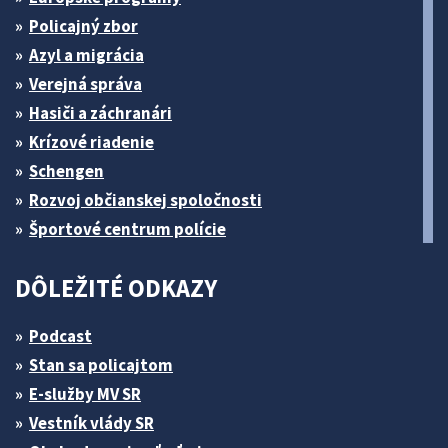
Policajný zbor
Azyl a migrácia
Verejná správa
Hasiči a záchranári
Krízové riadenie
Schengen
Rozvoj občianskej spoločnosti
Športové centrum polície
DÔLEŽITÉ ODKAZY
Podcast
Stan sa policajtom
E-služby MV SR
Vestník vlády SR