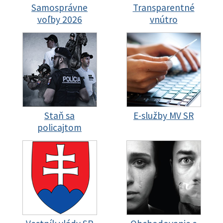
Samosprávne
Transparentné
voľby 2026
vnútro
Staň sa
E-služby MV SR
policajtom