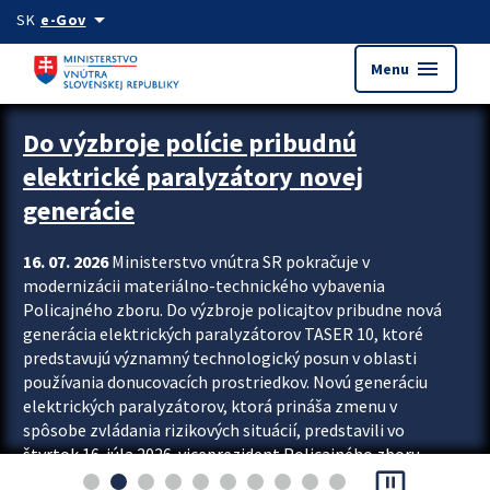
Preskocit na hlavný obsah
arrow_drop_down
SK
e-Gov
menu
Menu
Zastavit automatický posun upútavok
Do výzbroje polície pribudnú
elektrické paralyzátory novej
generácie
16. 07. 2026
Ministerstvo vnútra SR pokračuje v
modernizácii materiálno-technického vybavenia
Policajného zboru. Do výzbroje policajtov pribudne nová
generácia elektrických paralyzátorov TASER 10, ktoré
predstavujú významný technologický posun v oblasti
používania donucovacích prostriedkov. Novú generáciu
elektrických paralyzátorov, ktorá prináša zmenu v
spôsobe zvládania rizikových situácií, predstavili vo
štvrtok 16. júla 2026 viceprezident Policajného zboru
pause_presentation
Rastislav Polakovič a riaditeľ odboru výcviku...