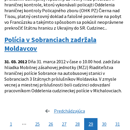
hraničnej kontrole, ktorú vykonávali policajti Oddelenia
hraničnej kontroly Policajného zboru (OHK PZ) Čierna nad
Tisou, platný cestovný doklad a falošné povolenie na pobyt
vo Francúzsku a takýmto spôsobom sa pokúsil neoprávnene
prekročiť štátnu hranicu z Ukrajiny do SR. Cudzinec...
Polícia v Sobranciach zadržala
Moldavcov
31. 03. 2012
Dňa 31. marca 2012 v čase o 10.00 hod. zadržala
hliadka Mobilnej zásahovej jednotky (MZJ) Riaditeľstva
hraničnej polície Sobrance na autobusovej stanici v
Sobranciach 3 štátnych príslušníkov Moldavska. V zmysle
vecnej a miestnej príslušnosti boli cudzinci odovzdaní
pracovníkom Oddelenia cudzineckej polície v Michalovciach.
Predchádzajúca
stránka
1
⋯
25
26
27
28
29
30
31