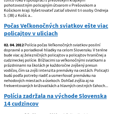
tohto roku v spolupráci s prešovským krajským
pohotovostným policajným útvarom v Prešovskom a
Košickom kraji. Vyšetrovateľ zatiaľ obvinil tri osoby. Ondreja
S. (38) z Košíc a...
Počas Veľkonočných sviatkov ešte viac
policajtov v uliciach
02. 04. 2012
Polícia počas Veľkonočných sviatkov posilní
dopravné a poriadkové hliadky na celom Slovensku. V teréne
bude viac aj železničných policajtov a policajtov hraničnej a
cudzineckej polície. Blížiacimi sa veľkonočnými sviatkami a
prázdninami na školách je každoročne zvýšený presun
vodičov, čím sa zvýši intenzita premávky na cestách. Policajti
budú podľa potreby riadiť a usmerňovať premávku na
nehodových miestach a úsekoch. Dohľad zvýšia aj na
frekventovaných križovatkách a hlavných cestných ťahoch....
Polícia zadržala na východe Slovenska
14 cudzincov