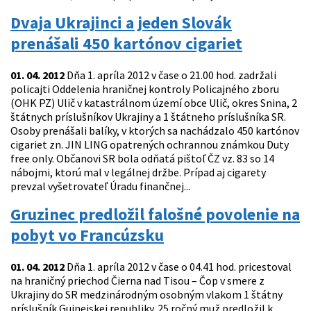
Dvaja Ukrajinci a jeden Slovák
prenášali 450 kartónov cigariet
01. 04. 2012
Dňa 1. apríla 2012 v čase o 21.00 hod. zadržali
policajti Oddelenia hraničnej kontroly Policajného zboru
(OHK PZ) Ulič v katastrálnom území obce Ulič, okres Snina, 2
štátnych príslušníkov Ukrajiny a 1 štátneho príslušníka SR.
Osoby prenášali balíky, v ktorých sa nachádzalo 450 kartónov
cigariet zn. JIN LING opatrených ochrannou známkou Duty
free only. Občanovi SR bola odňatá pištoľ ČZ vz. 83 so 14
nábojmi, ktorú mal v legálnej držbe. Prípad aj cigarety
prevzal vyšetrovateľ Úradu finančnej...
Gruzinec predložil falošné povolenie na
pobyt vo Francúzsku
01. 04. 2012
Dňa 1. apríla 2012 v čase o 04.41 hod. pricestoval
na hraničný priechod Čierna nad Tisou – Čop v smere z
Ukrajiny do SR medzinárodným osobným vlakom 1 štátny
príslušník Guinejskej republiky. 25 ročný muž predložil k