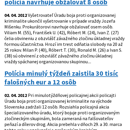
polícia navrhuje obžalovať 8 osôb
04. 04. 2012
Vyšetrovateľ Úradu boja proti organizovanej
kriminalite ukončil vyšetrovanie v prípade vraždy Jozefa
Mišenku. Prokurátorovi navrhuje obžalovať osem osôb.
Viliam M. (55), František U. (42), Róbert M. (24), Ivan Z. (27)
čelia obvineniu z obzvlášť závažného zločinu úkladnej vraždy
formou účastníctva. Hrozí im trest odňatia slobody na 20 až
25 rokov. Milan P. (40), Róbert T. (30), Ronald M. (26) a Ivan S.
(38) sú obvinení z obzvlášť závažného zločinu úkladnej
vraždy spáchanej organizovanou skupinou....
Polícia minulý týždeň zaistila 30 tisíc
falošných eur a 12 osôb
02. 04. 2012
Pri minulotýždňovej policajnej akcii policajti
Úradu boja proti organizovanej kriminalite na východe
Slovenska zadržali 12 osôb. Rozsiahla policajná akcia
špecializovaného úradu, ktorý bojuje proti organizovaným
zločineckým skupinám, bola zameraná na falšovateľov
peňazí a dílerov drog. Akcia prebehla v dňoch 29. a 30. marca