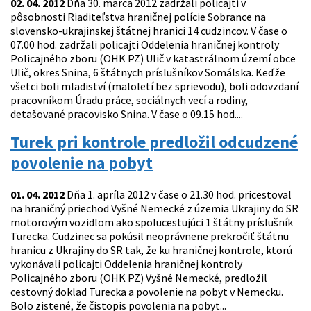
02. 04. 2012
Dňa 30. marca 2012 zadržali policajti v
pôsobnosti Riaditeľstva hraničnej polície Sobrance na
slovensko-ukrajinskej štátnej hranici 14 cudzincov. V čase o
07.00 hod. zadržali policajti Oddelenia hraničnej kontroly
Policajného zboru (OHK PZ) Ulič v katastrálnom území obce
Ulič, okres Snina, 6 štátnych príslušníkov Somálska. Keďže
všetci boli mladiství (maloletí bez sprievodu), boli odovzdaní
pracovníkom Úradu práce, sociálnych vecí a rodiny,
detašované pracovisko Snina. V čase o 09.15 hod....
Turek pri kontrole predložil odcudzené
povolenie na pobyt
01. 04. 2012
Dňa 1. apríla 2012 v čase o 21.30 hod. pricestoval
na hraničný priechod Vyšné Nemecké z územia Ukrajiny do SR
motorovým vozidlom ako spolucestujúci 1 štátny príslušník
Turecka. Cudzinec sa pokúsil neoprávnene prekročiť štátnu
hranicu z Ukrajiny do SR tak, že ku hraničnej kontrole, ktorú
vykonávali policajti Oddelenia hraničnej kontroly
Policajného zboru (OHK PZ) Vyšné Nemecké, predložil
cestovný doklad Turecka a povolenie na pobyt v Nemecku.
Bolo zistené, že čistopis povolenia na pobyt...