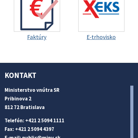
Faktúry
E-trhovisko
KONTAKT
Ministerstvo vnútra SR
Pribinova 2
812 72 Bratislava
Telefón: +421 2 5094 1111
Fax: +421 2 5094 4397
E-mail:
public@minv
.sk