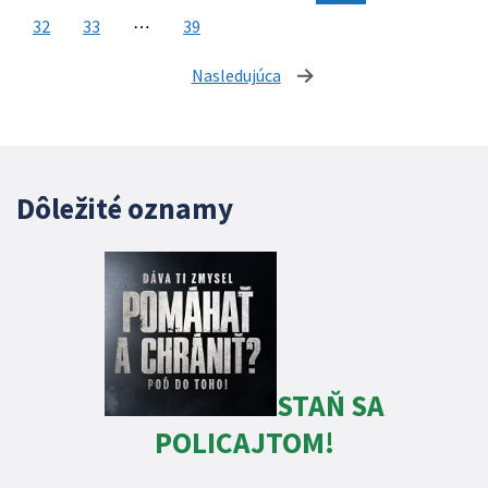
32
33
⋯
39
Nasledujúca
stránka
Dôležité oznamy
STAŇ SA
POLICAJTOM!