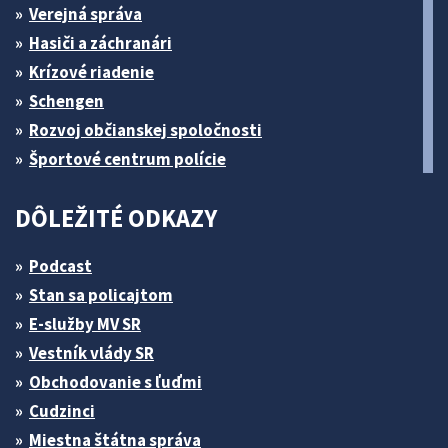
Verejná správa
Hasiči a záchranári
Krízové riadenie
Schengen
Rozvoj občianskej spoločnosti
Športové centrum polície
DÔLEŽITÉ ODKAZY
Podcast
Stan sa policajtom
E-služby MV SR
Vestník vlády SR
Obchodovanie s ľuďmi
Cudzinci
Miestna štátna správa