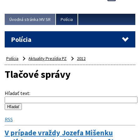
Viac
Úvodná stránka MV SR
Polícia
Polícia
Polícia
Aktuality Prezídia PZ
2012
Tlačové správy
Hľadať text
:
RSS
V prípade vraždy Jozefa Mišenku