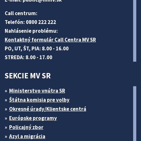
Call centrum:
Telefón: 0800 222 222
Nahlásenie problému:
Kontaktný formulár Call Centra MV SR
PO, UT, ŠT, PIA: 8.00 - 16.00
STREDA: 8.00 - 17.00
SEKCIE MV SR
Ministerstvo vnútra SR
Štátna komisia pre volby
Okresné úrady/Klientske centrá
Európske programy
Policajný zbor
Azyl a migrácia