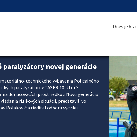
Dnes je 6. 
é paralyzátory novej generácie
i materiálno-technického vybavenia Policajného
rických paralyzátorov TASER 10, ktoré
ania donucovacích prostriedkov. Novú generáciu
ádania rizikových situácií, predstavili vo
v Polakovič a riaditeľ odboru výcviku...