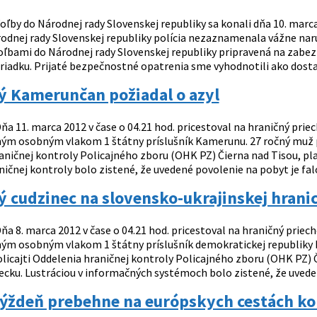
oľby do Národnej rady Slovenskej republiky sa konali dňa 10. marca
odnej rady Slovenskej republiky polícia nezaznamenala vážne naruš
 voľbami do Národnej rady Slovenskej republiky pripravená na zabe
riadku. Prijaté bezpečnostné opatrenia sme vyhodnotili ako dostač
ý Kamerunčan požiadal o azyl
ňa 11. marca 2012 v čase o 04.21 hod. pricestoval na hraničný prie
m osobným vlakom 1 štátny príslušník Kamerunu. 27 ročný muž pred
aničnej kontroly Policajného zboru (OHK PZ) Čierna nad Tisou, pla
ničnej kontroly bolo zistené, že uvedené povolenie na pobyt je fa
 cudzinec na slovensko-ukrajinskej hranic
ňa 8. marca 2012 v čase o 04.21 hod. pricestoval na hraničný priec
m osobným vlakom 1 štátny príslušník demokratickej republiky Ko
olicajti Oddelenia hraničnej kontroly Policajného zboru (OHK PZ) 
cku. Lustráciou v informačných systémoch bolo zistené, že uvede
týždeň prebehne na európskych cestách ko