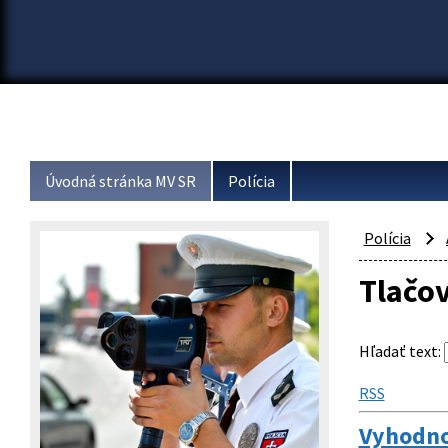
Úvodná stránka MV SR
Polícia
Polícia
Tlačo
Hľadať text
:
RSS
Vyhodnot