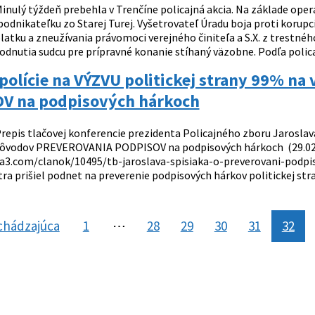
inulý týždeň prebehla v Trenčíne policajná akcia. Na základe operat
podnikateľku zo Starej Turej. Vyšetrovateľ Úradu boja proti korupcii 
latku a zneužívania právomoci verejného činiteľa a S.X. z trestné
odnutia sudcu pre prípravné konanie stíhaný väzobne. Podľa polica
 polície na VÝZVU politickej strany 99% 
V na podpisových hárkoch
repis tlačovej konferencie prezidenta Policajného zboru Jaroslava
dôvodov PREVEROVANIA PODPISOV na podpisových hárkoch (29.02.20
a3.com/clanok/10495/tb-jaroslava-spisiaka-o-preverovani-podpi
ra prišiel podnet na preverenie podpisových hárkov politickej stra
chádzajúca
stránka
1
⋯
28
29
30
31
32