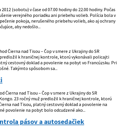
 2012 (sobotu) v čase od 07.00 hodiny do 22.00 hodiny. Počas
enie verejného poriadku ani priebehu volieb. Polícia bola v
zpečenie pokoja, nerušeného priebehu volieb, ako aj ochrany
ujúce, aby nedošlo...
chod Čierna nad Tisou – Čop v smere z Ukrajiny do SR
ložil k hraničnej kontrole, ktorú vykonávali policajti
tný cestovný doklad a povolenie na pobyt vo Francúzsku. Pri
lošné. Takýmto spôsobom sa...
i
hod Čierna nad Tisou – Čop v smere z Ukrajiny do SR
ngo. 23 ročný muž predložil k hraničnej kontrole, ktorú
Čierna nad Tisou, platný cestovný doklad a povolenie na
né povolenie na pobyt bolo odcudzené ako...
ntrola pásov a autosedačiek