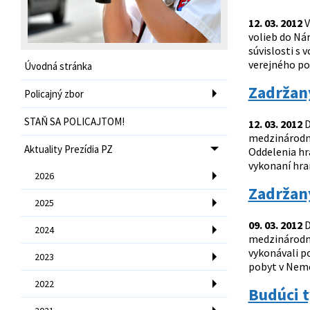
12. 03. 2012
V
volieb do Nár
súvislosti s
verejného po
Úvodná stránka
Zadržan
Policajný zbor
STAŇ SA POLICAJTOM!
12. 03. 2012
D
medzinárodný
Aktuality Prezídia PZ
Oddelenia hr
vykonaní hra
2026
Zadržaný
2025
09. 03. 2012
D
2024
medzinárodný
vykonávali p
2023
pobyt v Neme
2022
Budúci 