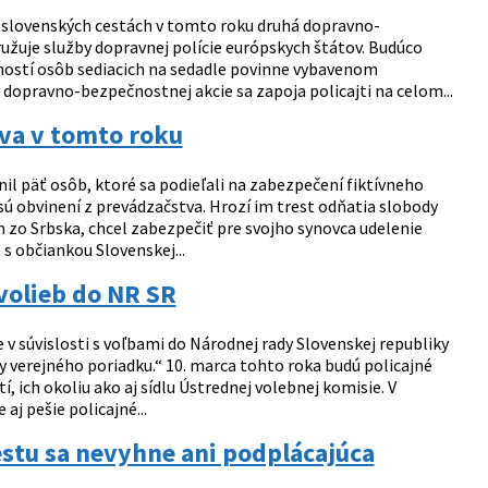
a slovenských cestách v tomto roku druhá dopravno-
žuje služby dopravnej polície európskych štátov. Budúco
ostí osôb sediacich na sedadle povinne vybavenom
pravno-bezpečnostnej akcie sa zapoja policajti na celom...
tva v tomto roku
il päť osôb, ktoré sa podieľali na zabezpečení fiktívneho
ú obvinení z prevádzačstva. Hrozí im trest odňatia slobody
m zo Srbska, chcel zabezpečiť pre svojho synovca udelenie
s občiankou Slovenskej...
 volieb do NR SR
 v súvislosti s voľbami do Národnej rady Slovenskej republiky
 verejného poriadku.“ 10. marca tohto roka budú policajné
 ich okoliu ako aj sídlu Ústrednej volebnej komisie. V
j pešie policajné...
restu sa nevyhne ani podplácajúca