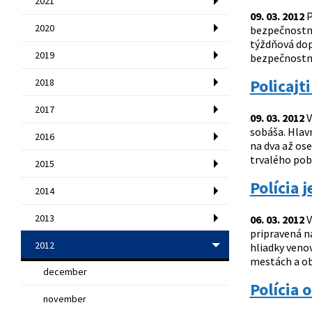
2021
09. 03. 2012
P
2020
bezpečnostná
týždňová dop
2019
bezpečnostný
Policajt
2018
2017
09. 03. 2012
V
sobáša. Hlav
2016
na dva až ose
trvalého poby
2015
Polícia 
2014
2013
06. 03. 2012
V
pripravená n
2012
hliadky venov
mestách a obc
december
Polícia 
november