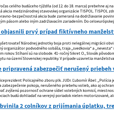
očas celého budúceho týždňa (od 12. do 18. marca) prebehne aj n
 akcia medzinárodnej stavovskej organizácie TISPOL. TISPOL zdru
ravno-bezpečnostná akcia bude zameraná na dodržiavanie povinn
m pásom alebo iným zadržiavacím zariadením. Do celoeurópskej do
i objasnili prvý prípad fiktívneho manžels
yšetrovateľ Národnej jednotky boja proti nelegálnej migrácii obvin
ný organizátor podvodného sobáša, traja „svedkovia“ a „nevesta“ s
m rokov. Stíhaní sú na slobode. 41-ročný Sikret O., Slovák pôvodo
tu na území Slovenskej republiky. V prípade uzavretia manželstva 
je pripravená zabezpečiť nerušený priebeh
iceprezident Policajného zboru plk. JUDr. Ľubomír Ábel: „Polícia je
a zabezpečenie pokoja, nerušeného priebehu volieb, ako aj ochrany
ať zvýšenú pozornosť ochrane sídiel volebných komisií, miestností,
iach budú dohliadať na verejný poriadok nielen motorizované, ale a
obvinila 2 colníkov z prijímania úplatku, t