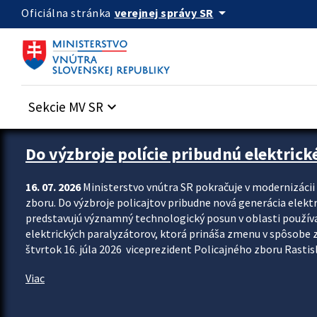
Preskocit na hlavný obsah
arrow_drop_down
verejnej správy SR
Oficiálna stránka
Sekcie MV SR
keyboard_arrow_down
Zastavit automatický posun upútavok
Do výzbroje polície pribudnú elektrick
16. 07. 2026
Ministerstvo vnútra SR pokračuje v modernizáci
zboru. Do výzbroje policajtov pribudne nová generácia elekt
predstavujú významný technologický posun v oblasti použív
elektrických paralyzátorov, ktorá prináša zmenu v spôsobe zvl
štvrtok 16. júla 2026 viceprezident Policajného zboru Rastisla
Viac