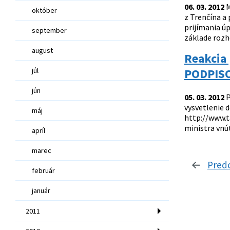
06. 03. 2012
M
október
z Trenčína a 
prijímania úp
september
základe rozh
august
Reakcia
júl
PODPISO
jún
05. 03. 2012
P
vysvetlenie 
máj
http://www.t
ministra vnút
apríl
marec
Pred
február
január
2011