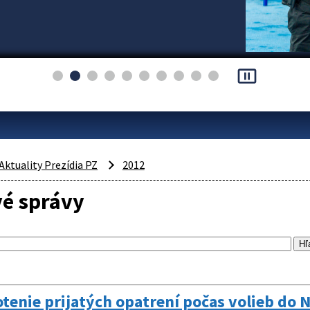
pause_presentation
Aktuality Prezídia PZ
2012
vé správy
enie prijatých opatrení počas volieb do 