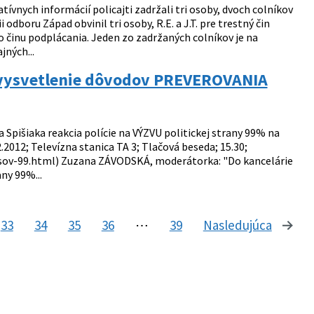
ívnych informácií policajti zadržali tri osoby, dvoch colníkov
odboru Západ obvinil tri osoby, R.E. a J.T. pre trestný čin
ho činu podplácania. Jeden zo zadržaných colníkov je na
jných...
na vysvetlenie dôvodov PREVEROVANIA
 Spišiaka reakcia polície na VÝZVU politickej strany 99% na
12; Televízna stanica TA 3; Tlačová beseda; 15.30;
sov-99.html) Zuzana ZÁVODSKÁ, moderátorka: "Do kancelárie
ny 99%...
33
34
35
36
⋯
39
Nasledujúca
stránk