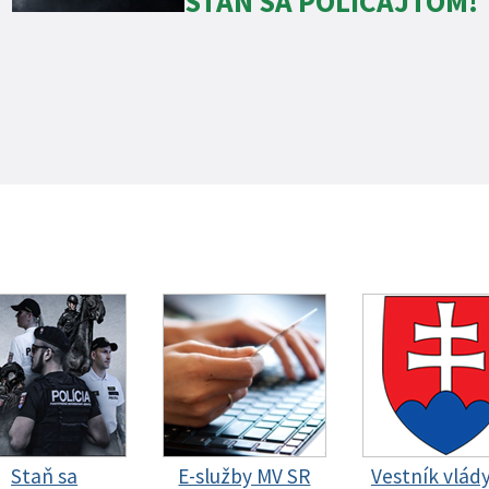
STAŇ SA POLICAJTOM!
Staň sa
E-služby MV SR
Vestník vlád