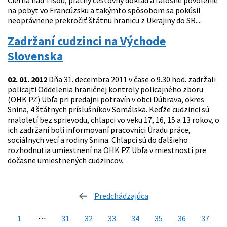
Čierna nad Tisou, platný cestovný doklad a falošné povolenie
na pobyt vo Francúzsku a takýmto spôsobom sa pokúsil
neoprávnene prekročiť štátnu hranicu z Ukrajiny do SR....
Zadržaní cudzinci na Východe
Slovenska
02. 01. 2012
Dňa 31. decembra 2011 v čase o 9.30 hod. zadržali
policajti Oddelenia hraničnej kontroly policajného zboru
(OHK PZ) Ubľa pri predajni potravín v obci Dúbrava, okres
Snina, 4 štátnych príslušníkov Somálska. Keďže cudzinci sú
maloletí bez sprievodu, chlapci vo veku 17, 16, 15 a 13 rokov, o
ich zadržaní boli informovaní pracovníci Úradu práce,
sociálnych vecí a rodiny Snina. Chlapci sú do ďalšieho
rozhodnutia umiestnení na OHK PZ Ubľa v miestnosti pre
dočasne umiestnených cudzincov.
Predchádzajúca
stránka
1
⋯
31
32
33
34
35
36
37