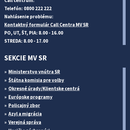
Call centrum:
Telefón: 0800 222 222
Nahlásenie problému:
Kontaktný formulár Call Centra MV SR
PO, UT, ŠT, PIA: 8.00 - 16.00
STREDA: 8.00 - 17.00
SEKCIE MV SR
Ministerstvo vnútra SR
Štátna komisia pre volby
Okresné úrady/Klientske centrá
Európske programy
Policajný zbor
Azyl a migrácia
Verejná správa