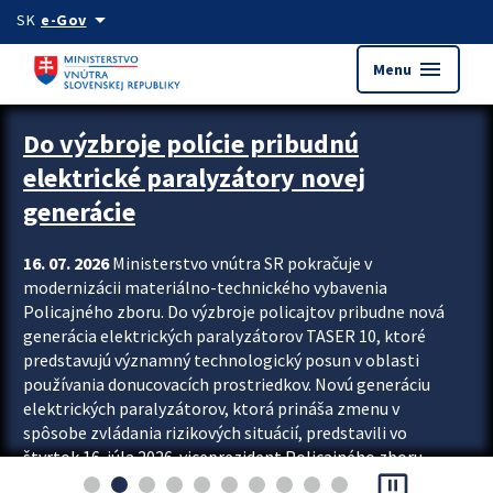
Preskocit na hlavný obsah
arrow_drop_down
SK
e-Gov
menu
Menu
Zastavit automatický posun upútavok
Do výzbroje polície pribudnú
elektrické paralyzátory novej
generácie
16. 07. 2026
Ministerstvo vnútra SR pokračuje v
modernizácii materiálno-technického vybavenia
Policajného zboru. Do výzbroje policajtov pribudne nová
generácia elektrických paralyzátorov TASER 10, ktoré
predstavujú významný technologický posun v oblasti
používania donucovacích prostriedkov. Novú generáciu
elektrických paralyzátorov, ktorá prináša zmenu v
spôsobe zvládania rizikových situácií, predstavili vo
štvrtok 16. júla 2026 viceprezident Policajného zboru
pause_presentation
Rastislav Polakovič a riaditeľ odboru výcviku...