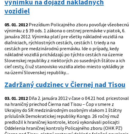
výnimku na dojazd nákladných
vozidiel
05. 01. 2012
Prezídium Policajného zboru povoľuje všeobecnú
výnimku z § 39 ods. 1 zákona o cestnej premávke v piatok, 6.
januára 2012. Výnimka platí pre všetky nákladné vozidlá na
diaľniciach, rýchlostných cestách, cestách I. triedy a na
cestách pre medzinárodnú premávku. Ide o prípady, kedy
nákladné vozidlá prichádzajú po týchto cestách na územie
Slovenskej republiky z niektorých zo susedných štátov a ich
cieľ cesty, či už stanovisko vozidla alebo miesto vykládky je
na území Slovenskej republiky....
Zadržaný cudzinec v Čiernej nad Tisou
03. 01. 2012
Dňa 2. januára 2012 v čase o 04.21 hod. pricestoval
na hraničný priechod Čierna nad Tisou – Čop v smere z
Ukrajiny do SR medzinárodným osobným vlakom 1 štátny
príslušník Demokratickej republiky Kongo. 26 ročný muž
predložil k hraničnej kontrole, ktorú vykonávali policajti
Oddelenia hraničnej kontroly Policajného zboru (OHK PZ)