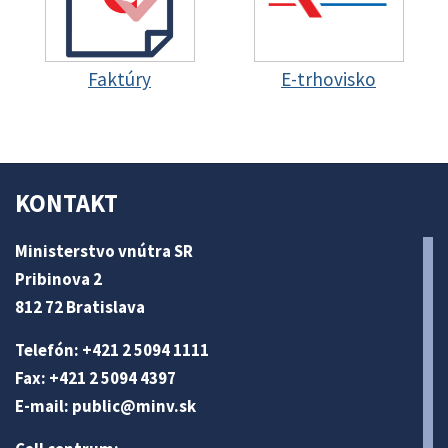
Faktúry
E-trhovisko
KONTAKT
Ministerstvo vnútra SR
Pribinova 2
812 72 Bratislava
Telefón: +421 2 5094 1111
Fax: +421 2 5094 4397
E-mail:
public@minv
.sk