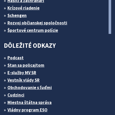
Hasiči a záchranári
Krízové riadenie
Schengen
Rozvoj občianskej spoločnosti
Športové centrum polície
DÔLEŽITÉ ODKAZY
Podcast
Stan sa policajtom
E-služby MV SR
Vestník vlády SR
Obchodovanie s ľuďmi
Cudzinci
Miestna štátna správa
Vládny program ESO