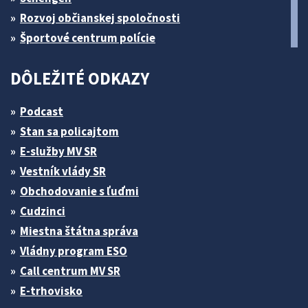
Rozvoj občianskej spoločnosti
Športové centrum polície
DÔLEŽITÉ ODKAZY
Podcast
Stan sa policajtom
E-služby MV SR
Vestník vlády SR
Obchodovanie s ľuďmi
Cudzinci
Miestna štátna správa
Vládny program ESO
Call centrum MV SR
E-trhovisko