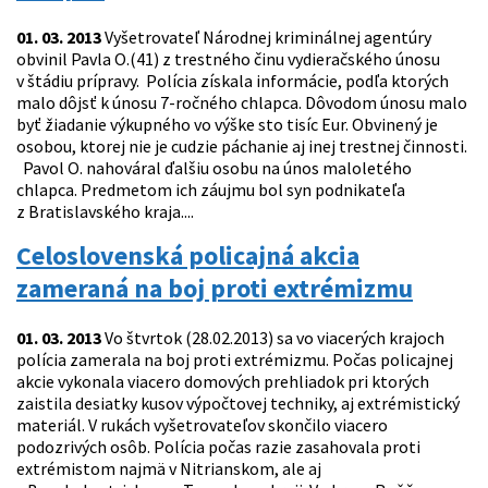
01. 03. 2013
Vyšetrovateľ Národnej kriminálnej agentúry
obvinil Pavla O.(41) z trestného činu vydieračského únosu
v štádiu prípravy. Polícia získala informácie, podľa ktorých
malo dôjsť k únosu 7-ročného chlapca. Dôvodom únosu malo
byť žiadanie výkupného vo výške sto tisíc Eur. Obvinený je
osobou, ktorej nie je cudzie páchanie aj inej trestnej činnosti.
Pavol O. nahováral ďalšiu osobu na únos maloletého
chlapca. Predmetom ich záujmu bol syn podnikateľa
z Bratislavského kraja....
Celoslovenská policajná akcia
zameraná na boj proti extrémizmu
01. 03. 2013
Vo štvrtok (28.02.2013) sa vo viacerých krajoch
polícia zamerala na boj proti extrémizmu. Počas policajnej
akcie vykonala viacero domových prehliadok pri ktorých
zaistila desiatky kusov výpočtovej techniky, aj extrémistický
materiál. V rukách vyšetrovateľov skončilo viacero
podozrivých osôb. Polícia počas razie zasahovala proti
extrémistom najmä v Nitrianskom, ale aj