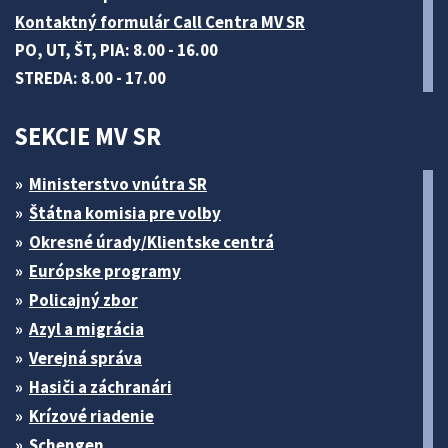
Kontaktný formulár Call Centra MV SR
PO, UT, ŠT, PIA: 8.00 - 16.00
STREDA: 8.00 - 17.00
SEKCIE MV SR
Ministerstvo vnútra SR
Štátna komisia pre volby
Okresné úrady/Klientske centrá
Európske programy
Policajný zbor
Azyl a migrácia
Verejná správa
Hasiči a záchranári
Krízové riadenie
Schengen