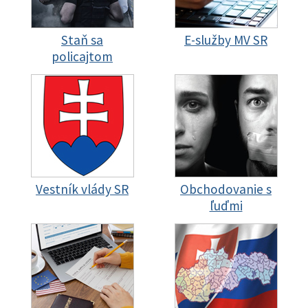
Staň sa
E-služby MV SR
policajtom
Vestník vlády SR
Obchodovanie s
ľuďmi