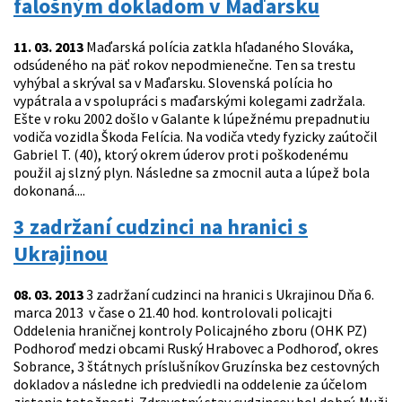
falošným dokladom v Maďarsku
11. 03. 2013
Maďarská polícia zatkla hľadaného Slováka,
odsúdeného na päť rokov nepodmienečne. Ten sa trestu
vyhýbal a skrýval sa v Maďarsku. Slovenská polícia ho
vypátrala a v spolupráci s maďarskými kolegami zadržala.
Ešte v roku 2002 došlo v Galante k lúpežnému prepadnutiu
vodiča vozidla Škoda Felícia. Na vodiča vtedy fyzicky zaútočil
Gabriel T. (40), ktorý okrem úderov proti poškodenému
použil aj slzný plyn. Následne sa zmocnil auta a lúpež bola
dokonaná....
3 zadržaní cudzinci na hranici s
Ukrajinou
08. 03. 2013
3 zadržaní cudzinci na hranici s Ukrajinou Dňa 6.
marca 2013 v čase o 21.40 hod. kontrolovali policajti
Oddelenia hraničnej kontroly Policajného zboru (OHK PZ)
Podhoroď medzi obcami Ruský Hrabovec a Podhoroď, okres
Sobrance, 3 štátnych príslušníkov Gruzínska bez cestovných
dokladov a následne ich predviedli na oddelenie za účelom