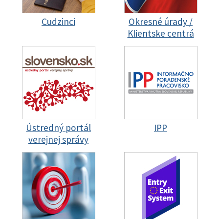
Cudzinci
Okresné úrady /
Klientske centrá
Ústredný portál
IPP
verejnej správy