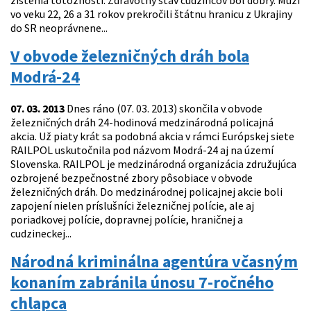
zistenia totožnosti. Zdravotný stav cudzincov bol dobrý. Muži
vo veku 22, 26 a 31 rokov prekročili štátnu hranicu z Ukrajiny
do SR neoprávnene...
V obvode železničných dráh bola
Modrá-24
07. 03. 2013
Dnes ráno (07. 03. 2013) skončila v obvode
železničných dráh 24-hodinová medzinárodná policajná
akcia. Už piaty krát sa podobná akcia v rámci Európskej siete
RAILPOL uskutočnila pod názvom Modrá-24 aj na území
Slovenska. RAILPOL je medzinárodná organizácia združujúca
ozbrojené bezpečnostné zbory pôsobiace v obvode
železničných dráh. Do medzinárodnej policajnej akcie boli
zapojení nielen príslušníci železničnej polície, ale aj
poriadkovej polície, dopravnej polície, hraničnej a
cudzineckej...
Národná kriminálna agentúra včasným
konaním zabránila únosu 7-ročného
chlapca