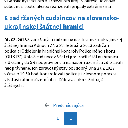
v Banskobystrickom a Trnavskom kraji. V okrese Rožňava
súbežne s touto akciou realizovali prípady extrémizmu...
8 zadržaných cudzincov na slovensko-
ukrajinskej štátnej hranici
01. 03. 2013
8 zadržaných cudzincov na slovensko-ukrajinskej
štátnej hranici V dňoch 27. a 28. februára 2013 zadržali
policajti Oddelenia hraničnej kontroly Policajného zboru
(OHK PZ) Ubľa 8 cudzincov. Všetci prekročili štátnu hranicu
z Ukrajiny do SR neoprávnene a na našom území sa zdržiavali
neoprávnene. Ich zdravotný stav bol dobrý. Dňa 27.2.2013
v čase o 19.50 hod. kontrolovali policajti v lesnom poraste
v katastrálnom území obce Dúbrava, okres Snina, 4
štátnych...
Predchádzajúca
stránka
1
2