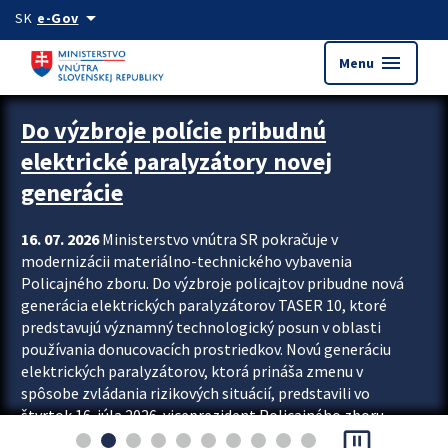
Preskocit na hlavný obsah
arrow_drop_down
SK
e-Gov
menu
Menu
Zastavit automatický posun upútavok
Do výzbroje polície pribudnú
elektrické paralyzátory novej
generácie
16. 07. 2026
Ministerstvo vnútra SR pokračuje v
modernizácii materiálno-technického vybavenia
Policajného zboru. Do výzbroje policajtov pribudne nová
generácia elektrických paralyzátorov TASER 10, ktoré
predstavujú významný technologický posun v oblasti
používania donucovacích prostriedkov. Novú generáciu
elektrických paralyzátorov, ktorá prináša zmenu v
spôsobe zvládania rizikových situácií, predstavili vo
štvrtok 16. júla 2026 viceprezident Policajného zboru
pause_presentation
Rastislav Polakovič a riaditeľ odboru výcviku...