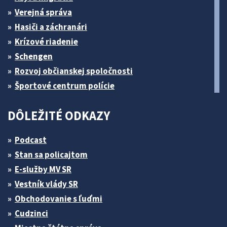
Verejná správa
Hasiči a záchranári
Krízové riadenie
Schengen
Rozvoj občianskej spoločnosti
Športové centrum polície
DÔLEŽITÉ ODKAZY
Podcast
Stan sa policajtom
E-služby MV SR
Vestník vlády SR
Obchodovanie s ľuďmi
Cudzinci