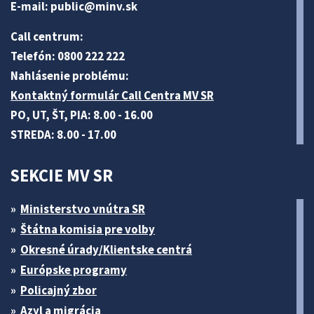
E-mail:
public@minv
.sk
Call centrum:
Telefón: 0800 222 222
Nahlásenie problému:
Kontaktný formulár Call Centra MV SR
PO, UT, ŠT, PIA: 8.00 - 16.00
STREDA: 8.00 - 17.00
SEKCIE MV SR
Ministerstvo vnútra SR
Štátna komisia pre volby
Okresné úrady/Klientske centrá
Európske programy
Policajný zbor
Azyl a migrácia