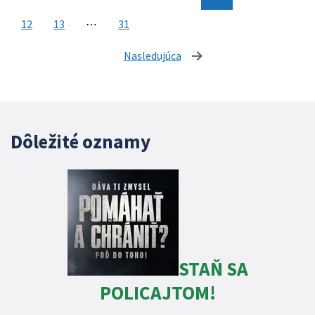
12
13
⋯
31
Nasledujúca
stránka
Dôležité oznamy
STAŇ SA
POLICAJTOM!