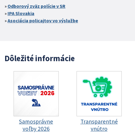
Odborový zväz polície v SR
IPA Slovakia
Asociácia policajtov vo výslužbe
Dôležité informácie
Samosprávne
Transparentné
voľby 2026
vnútro