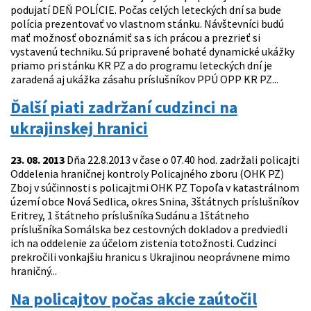
podujatí DEŇ POLÍCIE. Počas celých leteckých dní sa bude
polícia prezentovať vo vlastnom stánku. Návštevníci budú
mať možnosť oboznámiť sa s ich prácou a prezrieť si
vystavenú techniku. Sú pripravené bohaté dynamické ukážky
priamo pri stánku KR PZ a do programu leteckých dní je
zaradená aj ukážka zásahu príslušníkov PPÚ OPP KR PZ...
Ďalší piati zadržaní cudzinci na
ukrajinskej hranici
23. 08. 2013
Dňa 22.8.2013 v čase o 07.40 hod. zadržali policajti
Oddelenia hraničnej kontroly Policajného zboru (OHK PZ)
Zboj v súčinnosti s policajtmi OHK PZ Topoľa v katastrálnom
území obce Nová Sedlica, okres Snina, 3štátnych príslušníkov
Eritrey, 1 štátneho príslušníka Sudánu a 1štátneho
príslušníka Somálska bez cestovných dokladov a predviedli
ich na oddelenie za účelom zistenia totožnosti. Cudzinci
prekročili vonkajšiu hranicu s Ukrajinou neoprávnene mimo
hraničný...
Na policajtov počas akcie zaútočil