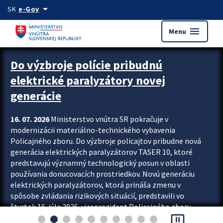
Preskocit na hlavný obsah
arrow_drop_down
SK
e-Gov
menu
Menu
Zastavit automatický posun upútavok
Do výzbroje polície pribudnú
elektrické paralyzátory novej
generácie
16. 07. 2026
Ministerstvo vnútra SR pokračuje v
modernizácii materiálno-technického vybavenia
Policajného zboru. Do výzbroje policajtov pribudne nová
generácia elektrických paralyzátorov TASER 10, ktoré
predstavujú významný technologický posun v oblasti
používania donucovacích prostriedkov. Novú generáciu
elektrických paralyzátorov, ktorá prináša zmenu v
spôsobe zvládania rizikových situácií, predstavili vo
štvrtok 16. júla 2026 viceprezident Policajného zboru
pause_presentation
Rastislav Polakovič a riaditeľ odboru výcviku...