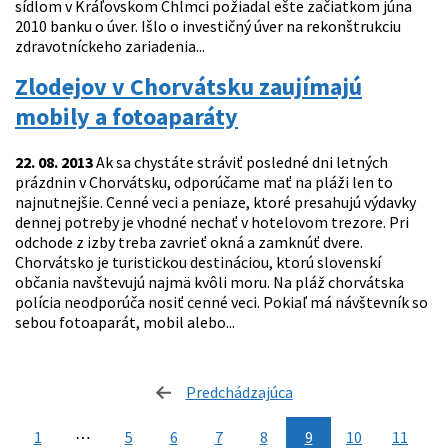
sídlom v Kráľovskom Chlmci požiadal ešte začiatkom júna
2010 banku o úver. Išlo o investičný úver na rekonštrukciu
zdravotníckeho zariadenia...
Zlodejov v Chorvátsku zaujímajú
mobily a fotoaparáty
22. 08. 2013
Ak sa chystáte stráviť posledné dni letných
prázdnin v Chorvátsku, odporúčame mať na pláži len to
najnutnejšie. Cenné veci a peniaze, ktoré presahujú výdavky
dennej potreby je vhodné nechať v hotelovom trezore. Pri
odchode z izby treba zavrieť okná a zamknúť dvere.
Chorvátsko je turistickou destináciou, ktorú slovenskí
občania navštevujú najmä kvôli moru. Na pláž chorvátska
polícia neodporúča nosiť cenné veci. Pokiaľ má návštevník so
sebou fotoaparát, mobil alebo...
Predchádzajúca
stránka
1
⋯
5
6
7
8
9
10
11