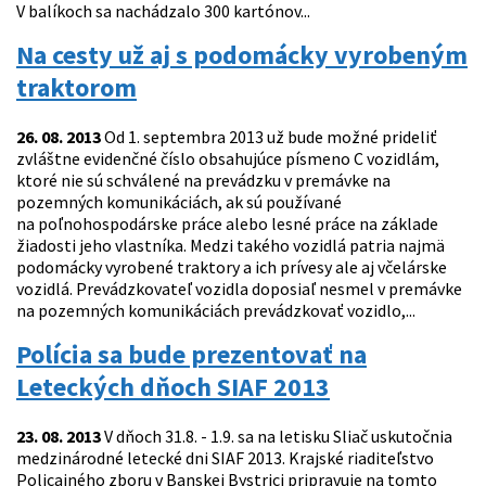
V balíkoch sa nachádzalo 300 kartónov...
Na cesty už aj s podomácky vyrobeným
traktorom
26. 08. 2013
Od 1. septembra 2013 už bude možné prideliť
zvláštne evidenčné číslo obsahujúce písmeno C vozidlám,
ktoré nie sú schválené na prevádzku v premávke na
pozemných komunikáciách, ak sú používané
na poľnohospodárske práce alebo lesné práce na základe
žiadosti jeho vlastníka. Medzi takého vozidlá patria najmä
podomácky vyrobené traktory a ich prívesy ale aj včelárske
vozidlá. Prevádzkovateľ vozidla doposiaľ nesmel v premávke
na pozemných komunikáciách prevádzkovať vozidlo,...
Polícia sa bude prezentovať na
Leteckých dňoch SIAF 2013
23. 08. 2013
V dňoch 31.8. - 1.9. sa na letisku Sliač uskutočnia
medzinárodné letecké dni SIAF 2013. Krajské riaditeľstvo
Policajného zboru v Banskej Bystrici pripravuje na tomto