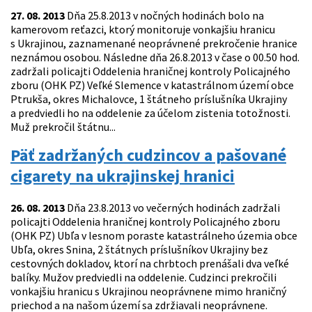
27. 08. 2013
Dňa 25.8.2013 v nočných hodinách bolo na
kamerovom reťazci, ktorý monitoruje vonkajšiu hranicu
s Ukrajinou, zaznamenané neoprávnené prekročenie hranice
neznámou osobou. Následne dňa 26.8.2013 v čase o 00.50 hod.
zadržali policajti Oddelenia hraničnej kontroly Policajného
zboru (OHK PZ) Veľké Slemence v katastrálnom území obce
Ptrukša, okres Michalovce, 1 štátneho príslušníka Ukrajiny
a predviedli ho na oddelenie za účelom zistenia totožnosti.
Muž prekročil štátnu...
Päť zadržaných cudzincov a pašované
cigarety na ukrajinskej hranici
26. 08. 2013
Dňa 23.8.2013 vo večerných hodinách zadržali
policajti Oddelenia hraničnej kontroly Policajného zboru
(OHK PZ) Ubľa v lesnom poraste katastrálneho územia obce
Ubľa, okres Snina, 2 štátnych príslušníkov Ukrajiny bez
cestovných dokladov, ktorí na chrbtoch prenášali dva veľké
balíky. Mužov predviedli na oddelenie. Cudzinci prekročili
vonkajšiu hranicu s Ukrajinou neoprávnene mimo hraničný
priechod a na našom území sa zdržiavali neoprávnene.