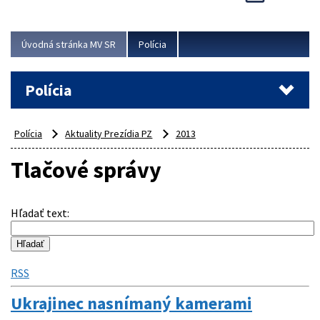
Viac
Úvodná stránka MV SR
Polícia
Polícia
Polícia
Aktuality Prezídia PZ
2013
Tlačové správy
Hľadať text
:
RSS
Ukrajinec nasnímaný kamerami