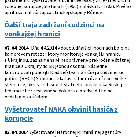
parlamentu. Vyšetrovateľ obvinil dve osoby z trestného činu
volebnej korupcie, Štefana F. (1960) a Slávku F. (1983). Prvého
apríla sa mal zástupca etnickej skupiny Rómov...
Ďalší traja zadržaní cudzinci na
vonkajšej hranici
07. 04. 2014
Dňa 4.4.2014 v dopoludňajších hodinách bolo na
kamerovom reťazci, ktorý monitoruje vonkajšiu hranicu
s Ukrajinou, zaznamenané neoprávnené prekročenie štátnej
hranice z Ukrajiny do SR jednou osobou. Následne
kontrolovali policajti Riaditeľstva hraničnej a cudzineckej
polície (RHCP) Sobrance v katastrálnom území obce Veľké
Slemence, okres Trebišov, 1 štátneho príslušníka Ruskej
federácie bez cestovného dokladu a predviedli ho na
oddelenie za účelom...
Vyšetrovateľ NAKA obvinil hasiča z
korupcie
03. 04. 2014
Vyšetrovateľ Národnej kriminálnej agentúry