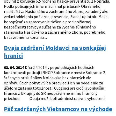
obvinil z korupcie 62-ročného hasiča-preventistu z Popradu.
Podľa policajných informácií mal príslušník Okresného
riaditeľstva Hasičského a záchranného zboru, zaradený ako
vedúci oddelenia požiarnej prevencie, žiadať úplatok. Mal si
ho vypýtať za spracovanie riešenia protipožiarnej
bezpečnosti stavby a súčasne za vydanie súhlasného
stanoviska Hasičského a záchranného zboru, potrebného
k stavebnému konaniu....
Dvaja zadržaní Moldavci na vonkajšej
hranici
03. 04. 2014
Dňa 2.4.2014 v popoludňajších hodinách
kontrolovali policajti RHCP Sobrance v meste Sobrance 2
štátnych príslušníkov Moldavska bez platných víz
oprávňujúcich pobyt v SR a predviedli ich na oddelenie za
účelom zistenia totožnosti. Cudzinci prekročili vonkajšiu
hranicu z Ukrajiny do SR neoprávnene mimo hraničný
priechod. Obaja muži boli administratívne vyhostení.
Päť zadržaných Vietnamcov na východe