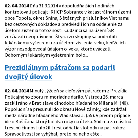
02. 04. 2014
Dňa 31.3.2014 v dopoludňajších hodinách
kontrolovali policajti RHCP Sobrance v katastrálnom území
obce Topoľa, okres Snina, 5 štátnych príslušníkov Vietnamu
bez cestovných dokladov a predviedli ich na oddelenie za
účelom zistenia totožnosti. Cudzinci sa na území SR
zdržiavali neoprávnene. Štyria zo skupiny sa podrobili
lekárskemu vyšetreniu za účelom zistenia veku, keďže ich
výzor nezodpovedal údajom o veku, ktoré uvádzali.
Odborným lekárskym vyšetrením bolo...
Prezidiálnym pátračom sa podaril
dvojitý úlovok
02. 04. 2014
Minulý týždeň sa cieľovým pátračom z Prezídia
Policajného zboru mimoriadne darilo. V stredu 26. marca
zatkli ráno v Bratislave dlhodobo hľadaného Milana M. (40).
Popoludní sa presunuli do okresu Nové zámky, kde zadržali
medzinárodne hľadaného Vladislava J. (55). V prvom prípade
ide o Košičana ktorý bol dva roky na úteku. Súd mu za násilnú
trestnú činnosť uložil trest odňatia slobody na päť rokov.
Spravodlivosti sa vyhýbal, preto na neho ešte...