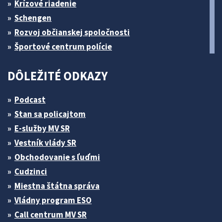
Krízové riadenie
Schengen
Rozvoj občianskej spoločnosti
Športové centrum polície
DÔLEŽITÉ ODKAZY
Podcast
Stan sa policajtom
E-služby MV SR
Vestník vlády SR
Obchodovanie s ľuďmi
Cudzinci
Miestna štátna správa
Vládny program ESO
Call centrum MV SR