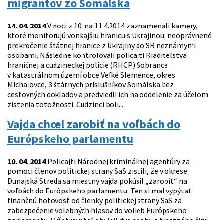
migrantov zo Somálska
14. 04. 2014
V noci z 10. na 11.4.2014 zaznamenali kamery,
ktoré monitorujú vonkajšiu hranicu s Ukrajinou, neoprávnené
prekročenie štátnej hranice z Ukrajiny do SR neznámymi
osobami. Následne kontrolovali policajti Riaditeľstva
hraničnej a cudzineckej polície (RHCP) Sobrance
v katastrálnom území obce Veľké Slemence, okres
Michalovce, 3 štátnych príslušníkov Somálska bez
cestovných dokladov a predviedli ich na oddelenie za účelom
zistenia totožnosti. Cudzinci boli...
Vajda chcel zarobiť na voľbách do
Európskeho parlamentu
10. 04. 2014
Policajti Národnej kriminálnej agentúry za
pomoci členov politickej strany SaS zistili, že v okrese
Dunajská Streda sa miestny vajda pokúsil „zarobiť“ na
voľbách do Európskeho parlamentu. Ten si mal vypýtať
finančnú hotovosť od členky politickej strany SaS za
zabezpečenie volebných hlasov do volieb Európskeho