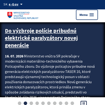
Preskocit na hlavný obsah
arrow_drop_down
SK
e-Gov
menu
Menu
Zastavit automatický posun upútavok
Do výzbroje polície pribudnú
elektrické paralyzátory novej
generácie
16. 07. 2026
Ministerstvo vnútra SR pokračuje v
modernizácii materiálno-technického vybavenia
Policajného zboru. Do výzbroje policajtov pribudne nová
generácia elektrických paralyzátorov TASER 10, ktoré
predstavujú významný technologický posun v oblasti
používania donucovacích prostriedkov. Novú generáciu
elektrických paralyzátorov, ktorá prináša zmenu v
spôsobe zvládania rizikových situácií, predstavili vo
štvrtok 16. júla 2026 viceprezident Policajného zboru
pause_presentation
Rastislav Polakovič a riaditeľ odboru výcviku...