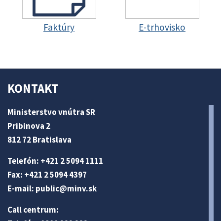
Faktúry
E-trhovisko
KONTAKT
Ministerstvo vnútra SR
Pribinova 2
812 72 Bratislava
Telefón: +421 2 5094 1111
Fax: +421 2 5094 4397
E-mail:
public@minv
.sk
Call centrum: