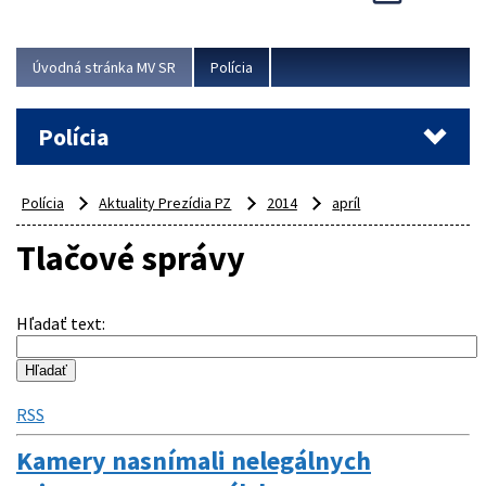
Viac
Úvodná stránka MV SR
Polícia
Polícia
Polícia
Aktuality Prezídia PZ
2014
apríl
Tlačové správy
Hľadať text
:
RSS
Kamery nasnímali nelegálnych