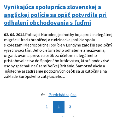
Vynikajúca spolupráca slovenskej a
anglickej polície sa opäť potvrdila pri
odhalení obchodovania s ľuďmi
02. 04. 2014
Policajti Národnej jednotky boja proti nelegálnej
migrácii Úradu hraničnej a cudzineckej polície spolu
s kolegami Metropolitnej polície v Londýne založili spoločný
vyšetrovací tím. Jeho cieľom bolo odhalenie zneužívania,
organizovania prevozu osôb za účelom nelegálneho
prisťahovalectva do Spojeného kráľovstva, ktoré podozrivé
osoby spáchali na území Veľkej Británie. Samotná akcia a
následne aj zadržanie podozrivých osôb sa uskutočnila na
základe Európskeho zatýkacieho...
Predchádzajúca
stránka
1
2
3