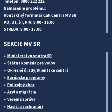
Telefón: 0800 222 222
Nahlásenie problému:
Kontaktný formulár Call Centra MV SR
PO, UT, ŠT, PIA: 8.00 - 16.00
STREDA: 8.00 - 17.00
SEKCIE MV SR
Ministerstvo vnútra SR
Štátna komisia pre volby
Okresné úrady/Klientske centrá
Európske programy
Policajný zbor
Azyl a migrácia
Verejná správa
Hasiči a záchranári