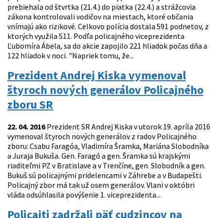
prebiehala od štvrtka (21.4.) do piatka (22.4.) a strážcovia
zákona kontrolovali vodičov na miestach, ktoré občania
vnímajú ako rizikové. Celkovo polícia dostala 591 podnetov, z
ktorých využila 511. Podľa policajného viceprezidenta
Ľubomíra Ábela, sa do akcie zapojilo 221 hliadok počas dňa a
122 hliadok v noci. "Napriek tomu, že...
Prezident Andrej Kiska vymenoval
štyroch nových generálov Policajného
zboru SR
22. 04. 2016
Prezident SR Andrej Kiska v utorok 19. apríla 2016
vymenoval štyroch nových generálov z radov Policajného
zboru: Csabu Faragóa, Vladimíra Šramka, Mariána Slobodníka
a Juraja Bukuša. Gen. Faragó a gen. Šramka sú krajskými
riaditeľmi PZ v Bratislave a v Trenčíne, gen. Slobodník a gen.
Bukuš sú policajnými pridelencami v Záhrebe a v Budapešti.
Policajný zbor má tak už osem generálov. Vlani v októbri
vláda odsúhlasila povýšenie 1. viceprezidenta...
Policajti zadržali päť cudzincov na