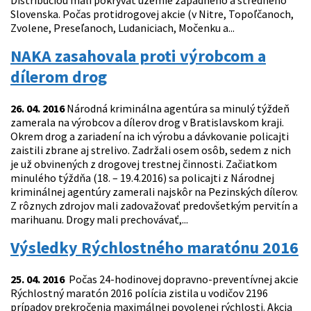
Distribúciou mali pokrývať územie západného a stredného
Slovenska. Počas protidrogovej akcie (v Nitre, Topoľčanoch,
Zvolene, Preseľanoch, Ludaniciach, Močenku a...
NAKA zasahovala proti výrobcom a
dílerom drog
26. 04. 2016
Národná kriminálna agentúra sa minulý týždeň
zamerala na výrobcov a dílerov drog v Bratislavskom kraji.
Okrem drog a zariadení na ich výrobu a dávkovanie policajti
zaistili zbrane aj strelivo. Zadržali osem osôb, sedem z nich
je už obvinených z drogovej trestnej činnosti. Začiatkom
minulého týždňa (18. – 19.4.2016) sa policajti z Národnej
kriminálnej agentúry zamerali najskôr na Pezinských dílerov.
Z rôznych zdrojov mali zadovažovať predovšetkým pervitín a
marihuanu. Drogy mali prechovávať,...
Výsledky Rýchlostného maratónu 2016
25. 04. 2016
Počas 24-hodinovej dopravno-preventívnej akcie
Rýchlostný maratón 2016 polícia zistila u vodičov 2196
prípadov prekročenia maximálnej povolenej rýchlosti. Akcia