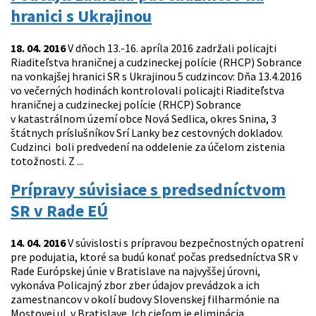
hranici s Ukrajinou
18. 04. 2016
V dňoch 13.-16. apríla 2016 zadržali policajti
Riaditeľstva hraničnej a cudzineckej polície (RHCP) Sobrance
na vonkajšej hranici SR s Ukrajinou 5 cudzincov: Dňa 13.4.2016
vo večerných hodinách kontrolovali policajti Riaditeľstva
hraničnej a cudzineckej polície (RHCP) Sobrance
v katastrálnom území obce Nová Sedlica, okres Snina, 3
štátnych príslušníkov Srí Lanky bez cestovných dokladov.
Cudzinci boli predvedení na oddelenie za účelom zistenia
totožnosti. Z ...
Prípravy súvisiace s predsedníctvom
SR v Rade EÚ
14. 04. 2016
V súvislosti s prípravou bezpečnostných opatrení
pre podujatia, ktoré sa budú konať počas predsedníctva SR v
Rade Európskej únie v Bratislave na najvyššej úrovni,
vykonáva Policajný zbor zber údajov prevádzok a ich
zamestnancov v okolí budovy Slovenskej filharmónie na
Mostovej ul. v Bratislave. Ich cieľom je eliminácia