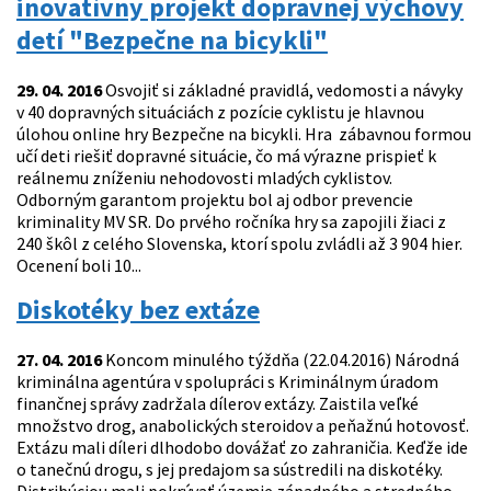
inovatívny projekt dopravnej výchovy
detí "Bezpečne na bicykli"
29. 04. 2016
Osvojiť si základné pravidlá, vedomosti a návyky
v 40 dopravných situáciách z pozície cyklistu je hlavnou
úlohou online hry Bezpečne na bicykli. Hra zábavnou formou
učí deti riešiť dopravné situácie, čo má výrazne prispieť k
reálnemu zníženiu nehodovosti mladých cyklistov.
Odborným garantom projektu bol aj odbor prevencie
kriminality MV SR. Do prvého ročníka hry sa zapojili žiaci z
240 škôl z celého Slovenska, ktorí spolu zvládli až 3 904 hier.
Ocenení boli 10...
Diskotéky bez extáze
27. 04. 2016
Koncom minulého týždňa (22.04.2016) Národná
kriminálna agentúra v spolupráci s Kriminálnym úradom
finančnej správy zadržala dílerov extázy. Zaistila veľké
množstvo drog, anabolických steroidov a peňažnú hotovosť.
Extázu mali díleri dlhodobo dovážať zo zahraničia. Keďže ide
o tanečnú drogu, s jej predajom sa sústredili na diskotéky.