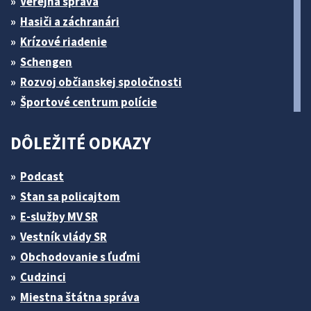
Verejná správa
Hasiči a záchranári
Krízové riadenie
Schengen
Rozvoj občianskej spoločnosti
Športové centrum polície
DÔLEŽITÉ ODKAZY
Podcast
Stan sa policajtom
E-služby MV SR
Vestník vlády SR
Obchodovanie s ľuďmi
Cudzinci
Miestna štátna správa