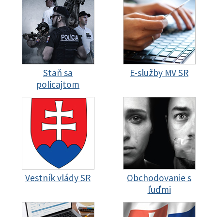
Staň sa
E-služby MV SR
policajtom
Vestník vlády SR
Obchodovanie s
ľuďmi