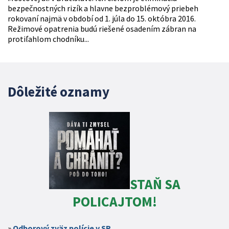
bezpečnostných rizík a hlavne bezproblémový priebeh
rokovaní najmä v období od 1. júla do 15. októbra 2016.
Režimové opatrenia budú riešené osadením zábran na
protiľahlom chodníku...
Dôležité oznamy
STAŇ SA
POLICAJTOM!
Odborový zväz polície v SR