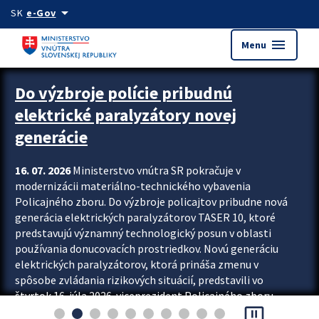
Preskocit na hlavný obsah
arrow_drop_down
SK
e-Gov
menu
Menu
Zastavit automatický posun upútavok
Do výzbroje polície pribudnú
elektrické paralyzátory novej
generácie
16. 07. 2026
Ministerstvo vnútra SR pokračuje v
modernizácii materiálno-technického vybavenia
Policajného zboru. Do výzbroje policajtov pribudne nová
generácia elektrických paralyzátorov TASER 10, ktoré
predstavujú významný technologický posun v oblasti
používania donucovacích prostriedkov. Novú generáciu
elektrických paralyzátorov, ktorá prináša zmenu v
spôsobe zvládania rizikových situácií, predstavili vo
štvrtok 16. júla 2026 viceprezident Policajného zboru
pause_presentation
Rastislav Polakovič a riaditeľ odboru výcviku...