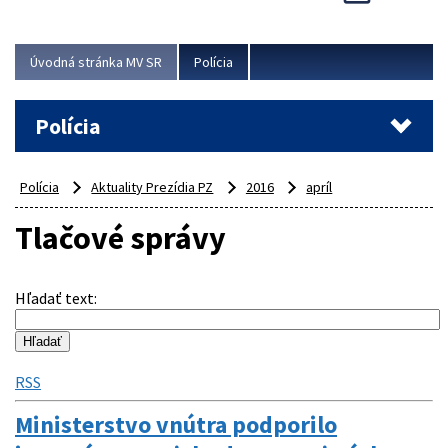
Viac
Úvodná stránka MV SR
Polícia
Polícia
Polícia
Aktuality Prezídia PZ
2016
apríl
Tlačové správy
Hľadať text
:
RSS
Ministerstvo vnútra podporilo