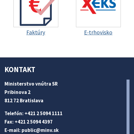
Faktúry
E-trhovisko
KONTAKT
Ministerstvo vnútra SR
Pribinova 2
812 72 Bratislava
Telefón: +421 2 5094 1111
Fax: +421 2 5094 4397
E-mail:
public@minv
.sk