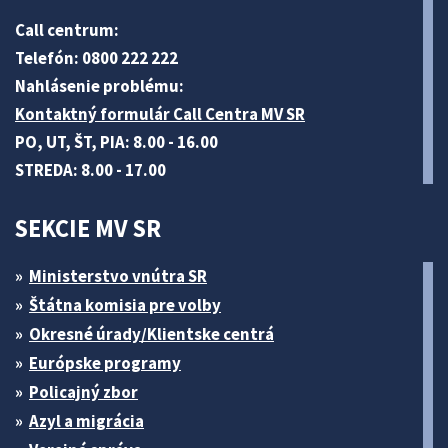
Call centrum:
Telefón: 0800 222 222
Nahlásenie problému:
Kontaktný formulár Call Centra MV SR
PO, UT, ŠT, PIA: 8.00 - 16.00
STREDA: 8.00 - 17.00
SEKCIE MV SR
Ministerstvo vnútra SR
Štátna komisia pre volby
Okresné úrady/Klientske centrá
Európske programy
Policajný zbor
Azyl a migrácia