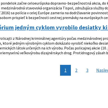
 pondelok začne celoeurópska dopravno-bezpečnostná akcia, do kto
u medzinárodná stavovská organizácia Tispol, združujúca služby d
07.2016) sa polícia v celej Európe zameria na dodržiavanie povinnos
obom prispieť k bezpečnosti cestnej premávky na európskych cest
órium jedným cyklom vyrobilo desiatky k
olicajti z Národnej kriminálnej agentúry počas medzinárodnej pro
, ktoré jedným výrobným cyklom dokázalo vyrobiť niekoľko desiato
ických látok určených na ich výrobu. Počas policajnej akcie (10. 
 priemyselnú veľkovýrobu dizajnérskych drog. Protidrogový zásah
1
2
3
Nasle