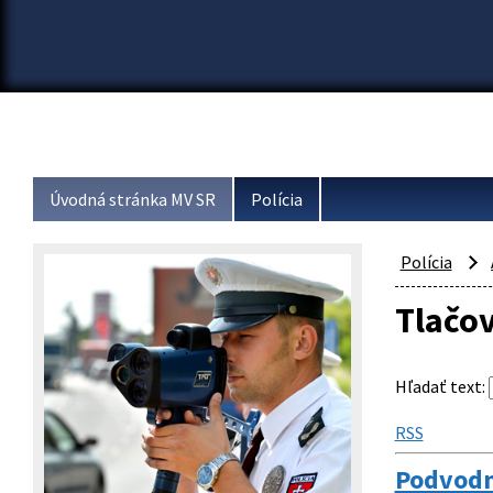
Úvodná stránka MV SR
Polícia
Polícia
Tlačo
Hľadať text
:
RSS
Podvodn