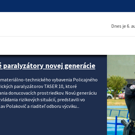
Dnes je 6. 
é paralyzátory novej generácie
i materiálno-technického vybavenia Policajného
rických paralyzátorov TASER 10, ktoré
ania donucovacích prostriedkov. Novú generáciu
ádania rizikových situácií, predstavili vo
v Polakovič a riaditeľ odboru výcviku...