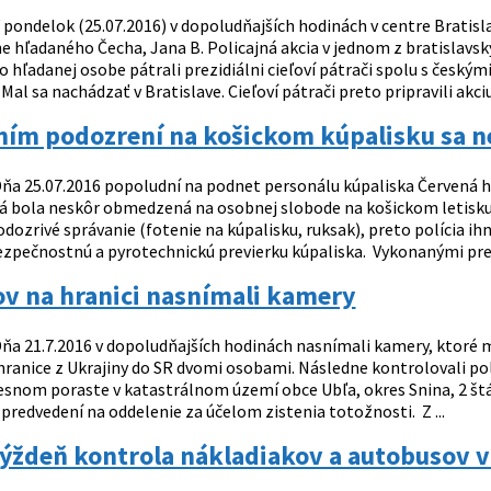
 pondelok (25.07.2016) v dopoludňajších hodinách v centre Bratisla
 hľadaného Čecha, Jana B. Policajná akcia v jednom z bratislavsk
o hľadanej osobe pátrali prezidiálni cieľoví pátrači spolu s českým
Mal sa nachádzať v Bratislave. Cieľoví pátrači preto pripravili akciu
ním podozrení na košickom kúpalisku sa n
ňa 25.07.2016 popoludní na podnet personálu kúpaliska Červená hvi
á bola neskôr obmedzená na osobnej slobode na košickom letisku 
ozrivé správanie (fotenie na kúpalisku, ruksak), preto polícia ih
ezpečnostnú a pyrotechnickú previerku kúpaliska. Vykonanými prev
v na hranici nasnímali kamery
ňa 21.7.2016 v dopoludňajších hodinách nasnímali kamery, ktoré m
ranice z Ukrajiny do SR dvomi osobami. Následne kontrolovali poli
esnom poraste v katastrálnom území obce Ubľa, okres Snina, 2 št
 predvedení na oddelenie za účelom zistenia totožnosti. Z ...
ýždeň kontrola nákladiakov a autobusov v 