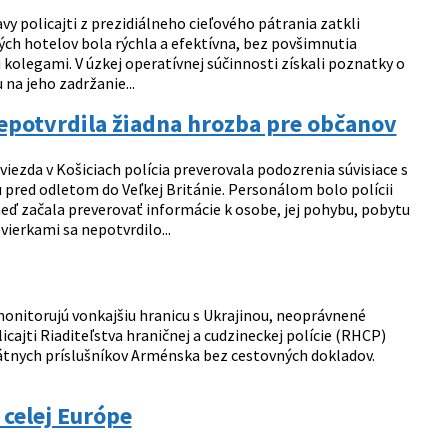
vy policajti z prezidiálneho cieľového pátrania zatkli
ých hotelov bola rýchla a efektívna, bez povšimnutia
i kolegami. V úzkej operatívnej súčinnosti získali poznatky o
 na jeho zadržanie...
epotvrdila žiadna hrozba pre občanov
ezda v Košiciach polícia preverovala podozrenia súvisiace s
pred odletom do Veľkej Británie. Personálom bolo polícii
neď začala preverovať informácie k osobe, jej pohybu, pobytu
ierkami sa nepotvrdilo...
onitorujú vonkajšiu hranicu s Ukrajinou, neoprávnené
cajti Riaditeľstva hraničnej a cudzineckej polície (RHCP)
átnych príslušníkov Arménska bez cestovných dokladov.
celej Európe