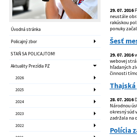
29. 07. 2016
P
neustále obr
rakúskou polí
ponuky začali
Úvodná stránka
Šesť mes
Policajný zbor
STAŇ SA POLICAJTOM!
29. 07. 2016
w
webovej strá
Aktuality Prezídia PZ
hľadaných zl
činnosti tím
2026
Thajská 
2025
28. 07. 2016
D
2024
Národnou ústr
okresný súd 
2023
zadržala na 
2022
Polícia 