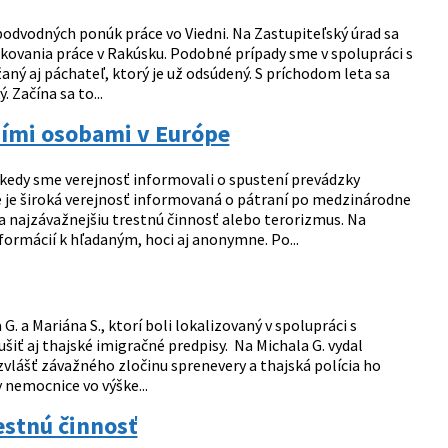
podvodných ponúk práce vo Viedni. Na Zastupiteľský úrad sa
kovania práce v Rakúsku. Podobné prípady sme v spolupráci s
ržaný aj páchateľ, ktorý je už odsúdený. S príchodom leta sa
 Začína sa to...
šími osobami v Európe
kedy sme verejnosť informovali o spustení prevádzky
 je široká verejnosť informovaná o pátraní po medzinárodne
 najzávažnejšiu trestnú činnosť alebo terorizmus. Na
formácií k hľadaným, hoci aj anonymne. Po...
. a Mariána S., ktorí boli lokalizovaný v spolupráci s
šiť aj thajské imigračné predpisy. Na Michala G. vydal
zvlášť závažného zločinu sprenevery a thajská polícia ho
 nemocnice vo výške...
estnú činnosť