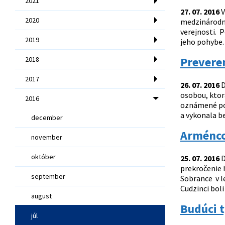
2021
27. 07. 2016
V
2020
medzinárodne
verejnosti. P
2019
jeho pohybe. 
Prevere
2018
2017
26. 07. 2016
D
osobou, ktor
2016
oznámené pod
a vykonala b
december
Arménco
november
október
25. 07. 2016
D
prekročenie h
september
Sobrance v l
Cudzinci boli
august
Budúci t
júl