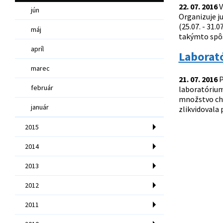
22. 07. 2016
V
jún
Organizuje j
(25.07. - 31.
máj
takýmto spôs
apríl
Laborat
marec
21. 07. 2016
P
február
laboratórium
množstvo chem
január
zlikvidovala
2015
2014
2013
2012
2011