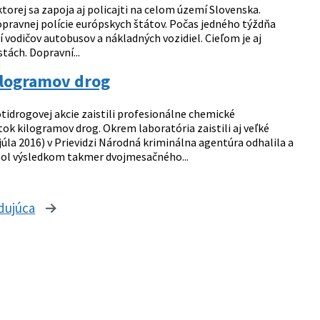
rej sa zapoja aj policajti na celom území Slovenska.
opravnej polície európskych štátov. Počas jedného týždňa
tí vodičov autobusov a nákladných vozidiel. Cieľom je aj
ách. Dopravní...
ilogramov drog
tidrogovej akcie zaistili profesionálne chemické
k kilogramov drog. Okrem laboratória zaistili aj veľké
júla 2016) v Prievidzi Národná kriminálna agentúra odhalila a
 bol výsledkom takmer dvojmesačného...
dujúca
stránka