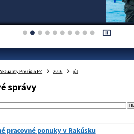
pause_presentation
Aktuality Prezídia PZ
2016
júl
vé správy
é pracovné ponuky v Rakúsku