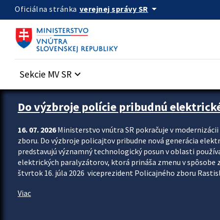
Preskocit na hlavný obsah
arrow_drop_down
verejnej správy SR
Oficiálna stránka
Sekcie MV SR
keyboard_arrow_down
Zastavit automatický posun upútavok
Do výzbroje polície pribudnú elektrick
16. 07. 2026
Ministerstvo vnútra SR pokračuje v modernizáci
zboru. Do výzbroje policajtov pribudne nová generácia elekt
predstavujú významný technologický posun v oblasti použív
elektrických paralyzátorov, ktorá prináša zmenu v spôsobe zvl
štvrtok 16. júla 2026 viceprezident Policajného zboru Rastisla
Viac