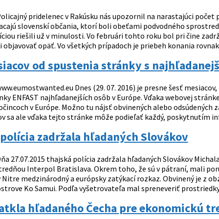
olicajný pridelenec v Rakúsku nás upozornil na narastajúci počet 
acajú slovenskí občania, ktorí boli obeťami podvodného sprostred
ciou riešili už v minulosti. Vo februári tohto roku bol pri čine zad
 objavovať opäť. Vo všetkých prípadoch je priebeh konania rovnaký.
iacov od spustenia stránky s najhľadanej
ww.eumostwanted.eu Dnes (29. 07. 2016) je presne šesť mesiacov, 
nky ENFAST najhľadanejších osôb v Európe. Vďaka webovej stránke
očincoch v Európe. Možno tu nájsť obvinených alebo odsúdených za
ov sa ale vďaka tejto stránke môže podieľať každý, poskytnutím in
polícia zadržala hľadaných Slovákov
ňa 27.07.2015 thajská polícia zadržala hľadaných Slovákov Michala G
edňou Interpol Bratislava. Okrem toho, že sú v pátraní, mali poru
v Nitre medzinárodný a európsky zatýkací rozkaz. Obvinený je z ob
ostrove Ko Samui. Podľa vyšetrovateľa mal spreneveriť prostriedky
zatkla hľadaného Čecha pre ekonomickú tr