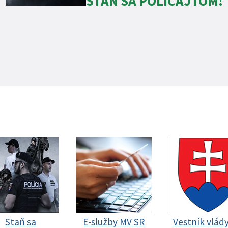
STAŇ SA POLICAJTOM!
Staň sa
E-služby MV SR
Vestník vlád