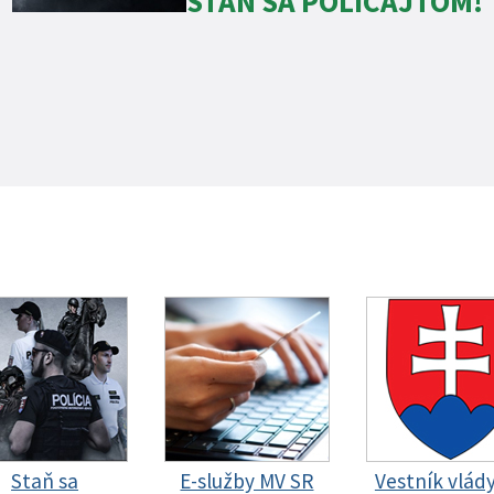
STAŇ SA POLICAJTOM!
Staň sa
E-služby MV SR
Vestník vlád