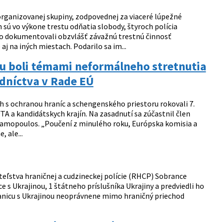
rganizovanej skupiny, zodpovednej za viaceré lúpežné
sú vo výkone trestu odňatia slobody, štyroch polícia
obo dokumentovali obzvlášť závažnú trestnú činnosť
j na iných miestach. Podarilo sa im...
ru boli témami neformálneho stretnutia
dníctva v Rade EÚ
ch s ochranou hraníc a schengenského priestoru rokovali 7.
FTA a kandidátskych krajín. Na zasadnutí sa zúčastnil člen
vramopoulos. „Poučení z minulého roku, Európska komisia a
 ale...
teľstva hraničnej a cudzineckej polície (RHCP) Sobrance
 s Ukrajinou, 1 štátneho príslušníka Ukrajiny a predviedli ho
anicu s Ukrajinou neoprávnene mimo hraničný priechod