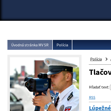
Úvodná stránka MV SR
Polícia
Polícia
Tlačo
Hľadať text
:
RSS
Lúpežné