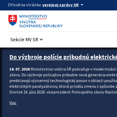
Preskocit na hlavný obsah
arrow_drop_down
verejnej správy SR
Oficiálna stránka
Sekcie MV SR
keyboard_arrow_down
Zastavit automatický posun upútavok
Do výzbroje polície pribudnú elektrick
16. 07. 2026
Ministerstvo vnútra SR pokračuje v modernizáci
zboru. Do výzbroje policajtov pribudne nová generácia elekt
predstavujú významný technologický posun v oblasti použív
elektrických paralyzátorov, ktorá prináša zmenu v spôsobe zvl
štvrtok 16. júla 2026 viceprezident Policajného zboru Rastisla
Viac