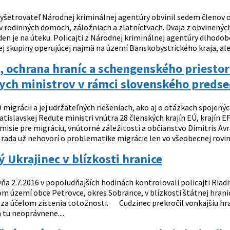
yšetrovateľ Národnej kriminálnej agentúry obvinil sedem členov o
 rodinných domoch, záložniach a zlatníctvach. Dvaja z obvinených 
eden je na úteku. Policajti z Národnej kriminálnej agentúry dlhod
 skupiny operujúcej najmä na území Banskobystrického kraja, ale a
, ochrana hraníc a schengenského priesto
ych ministrov v rámci slovenského predse
 migrácii a jej udržateľných riešeniach, ako aj o otázkach spojený
ratislavskej Redute ministri vnútra 28 členských krajín EÚ, krajín E
misie pre migráciu, vnútorné záležitosti a občianstvo Dimitris A
rada už nehovorí o problematike migrácie len vo všeobecnej rovine,
 Ukrajinec v blízkosti hranice
ňa 2.7.2016 v popoludňajších hodinách kontrolovali policajti Riadi
m území obce Petrovce, okres Sobrance, v blízkosti štátnej hranice
 za účelom zistenia totožnosti. Cudzinec prekročil vonkajšiu hr
a tu neoprávnene....