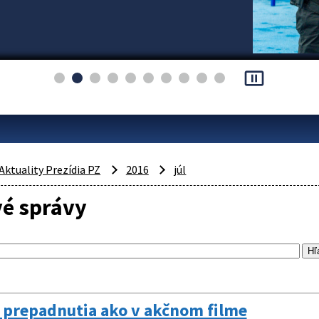
pause_presentation
Aktuality Prezídia PZ
2016
júl
vé správy
 prepadnutia ako v akčnom filme