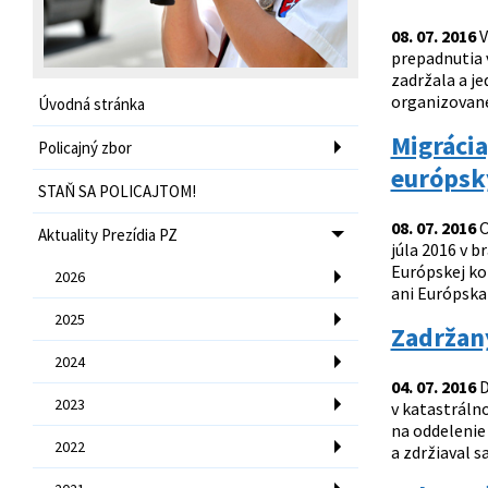
08. 07. 2016
V
prepadnutia v
zadržala a j
organizovanej
Úvodná stránka
Migrácia
Policajný zbor
európsk
STAŇ SA POLICAJTOM!
08. 07. 2016
O
Aktuality Prezídia PZ
júla 2016 v b
Európskej ko
2026
ani Európska 
2025
Zadržaný
2024
04. 07. 2016
D
2023
v katastrálno
na oddelenie
2022
a zdržiaval s