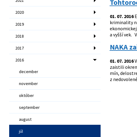
2021
Tohtoroč
2020
01. 07. 2016
E
kriminality n
2019
ekonomickej a
a vyšší vek.
2018
NAKA zai
2017
2016
01. 07. 2016
V
zaistili okre
december
mín, delostre
z nedovolené
november
október
september
august
júl