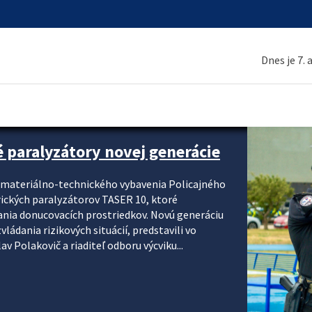
Dnes je 7.
é paralyzátory novej generácie
i materiálno-technického vybavenia Policajného
rických paralyzátorov TASER 10, ktoré
ania donucovacích prostriedkov. Novú generáciu
ádania rizikových situácií, predstavili vo
v Polakovič a riaditeľ odboru výcviku...