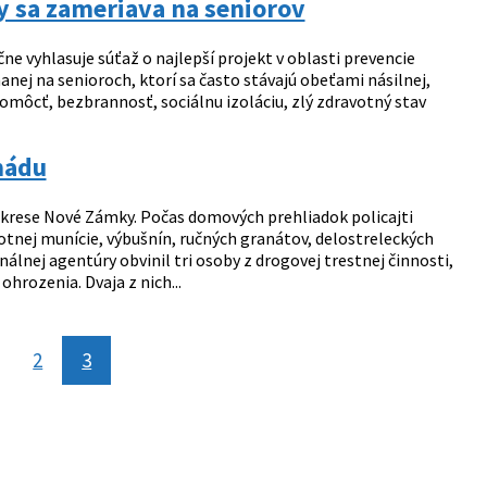
y sa zameriava na seniorov
 vyhlasuje súťaž o najlepší projekt v oblasti prevencie
nej na senioroch, ktorí sa často stávajú obeťami násilnej,
omôcť, bezbrannosť, sociálnu izoláciu, zlý zdravotný stav
mádu
okrese Nové Zámky. Počas domových prehliadok policajti
otnej munície, výbušnín, ručných granátov, delostreleckých
nálnej agentúry obvinil tri osoby z drogovej trestnej činnosti,
rozenia. Dvaja z nich...
nka
2
3