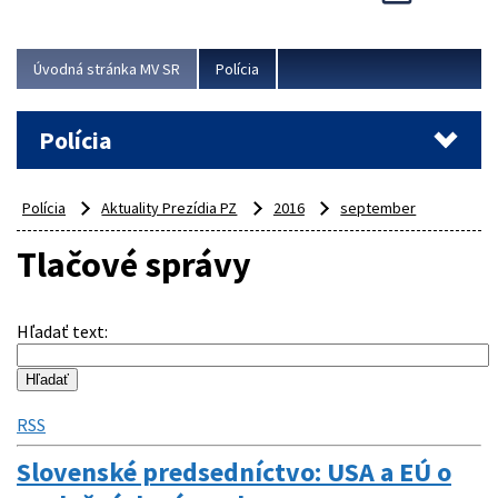
Viac
Úvodná stránka MV SR
Polícia
Polícia
Polícia
Aktuality Prezídia PZ
2016
september
Tlačové správy
Hľadať text
:
RSS
Slovenské predsedníctvo: USA a EÚ o