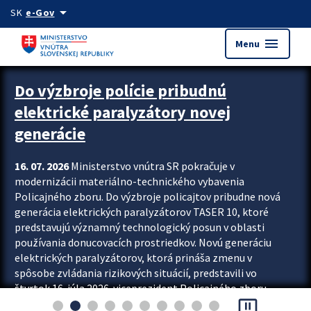
Preskocit na hlavný obsah
arrow_drop_down
SK
e-Gov
menu
Menu
Zastavit automatický posun upútavok
Do výzbroje polície pribudnú
elektrické paralyzátory novej
generácie
16. 07. 2026
Ministerstvo vnútra SR pokračuje v
modernizácii materiálno-technického vybavenia
Policajného zboru. Do výzbroje policajtov pribudne nová
generácia elektrických paralyzátorov TASER 10, ktoré
predstavujú významný technologický posun v oblasti
používania donucovacích prostriedkov. Novú generáciu
elektrických paralyzátorov, ktorá prináša zmenu v
spôsobe zvládania rizikových situácií, predstavili vo
štvrtok 16. júla 2026 viceprezident Policajného zboru
pause_presentation
Rastislav Polakovič a riaditeľ odboru výcviku...