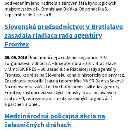
pod vedením jeho riaditeľa a zároveň šéfa kynologických
majstrovstiev plk. Branislava Diďáka. Od pondelka 5.
septembra do štvrtka 8....
Slovenské predsedníctvo: v Bratislave
zasadala riadiaca rada agentúry
Frontex
09. 09. 2016
Úrad hraničnej a cudzineckej polície PPZ
zorganizoval v dňoch 7. – 8. septembra 2016 v Bratislave
v rámci SK PRES – 60. zasadnutie Riadiacej rady agentúry
Frontex, ktoré sa na Slovensku konalo historicky po prvý raz.
Zasadnutie otvorila štátna tajomníčka MV SR Denisa Saková.
Na rokovaní sa zúčastnili vrcholní predstavitelia agentúry
Frontex, zástupcovia všetkých členských a asociovaných
štátov EÚ, reprezentanti medzinárodných organizácií
a partneri z Únie...
Medzinárodná policajná akcia na
železničných dráhach