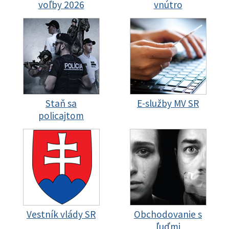
voľby 2026
vnútro
Staň sa
E-služby MV SR
policajtom
Vestník vlády SR
Obchodovanie s
ľuďmi