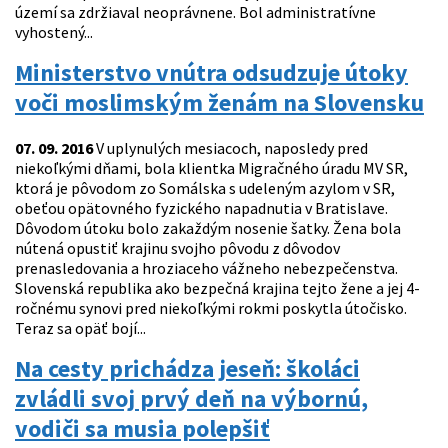
území sa zdržiaval neoprávnene. Bol administratívne
vyhostený...
Ministerstvo vnútra odsudzuje útoky
voči moslimským ženám na Slovensku
07. 09. 2016
V uplynulých mesiacoch, naposledy pred
niekoľkými dňami, bola klientka Migračného úradu MV SR,
ktorá je pôvodom zo Somálska s udeleným azylom v SR,
obeťou opätovného fyzického napadnutia v Bratislave.
Dôvodom útoku bolo zakaždým nosenie šatky. Žena bola
nútená opustiť krajinu svojho pôvodu z dôvodov
prenasledovania a hroziaceho vážneho nebezpečenstva.
Slovenská republika ako bezpečná krajina tejto žene a jej 4-
ročnému synovi pred niekoľkými rokmi poskytla útočisko.
Teraz sa opäť bojí...
Na cesty prichádza jeseň: školáci
zvládli svoj prvý deň na výbornú,
vodiči sa musia polepšiť