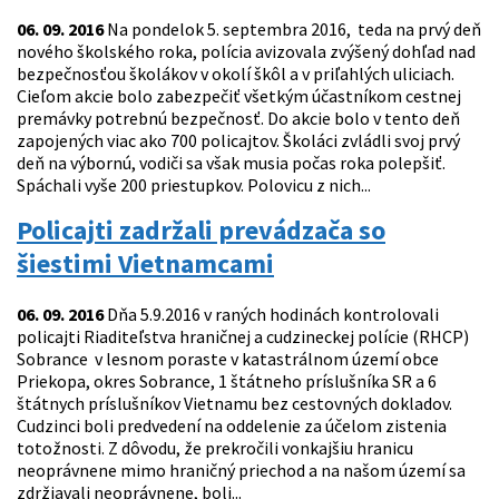
06. 09. 2016
Na pondelok 5. septembra 2016, teda na prvý deň
nového školského roka, polícia avizovala zvýšený dohľad nad
bezpečnosťou školákov v okolí škôl a v priľahlých uliciach.
Cieľom akcie bolo zabezpečiť všetkým účastníkom cestnej
premávky potrebnú bezpečnosť. Do akcie bolo v tento deň
zapojených viac ako 700 policajtov. Školáci zvládli svoj prvý
deň na výbornú, vodiči sa však musia počas roka polepšiť.
Spáchali vyše 200 priestupkov. Polovicu z nich...
Policajti zadržali prevádzača so
šiestimi Vietnamcami
06. 09. 2016
Dňa 5.9.2016 v raných hodinách kontrolovali
policajti Riaditeľstva hraničnej a cudzineckej polície (RHCP)
Sobrance v lesnom poraste v katastrálnom území obce
Priekopa, okres Sobrance, 1 štátneho príslušníka SR a 6
štátnych príslušníkov Vietnamu bez cestovných dokladov.
Cudzinci boli predvedení na oddelenie za účelom zistenia
totožnosti. Z dôvodu, že prekročili vonkajšiu hranicu
neoprávnene mimo hraničný priechod a na našom území sa
zdržiavali neoprávnene, boli...