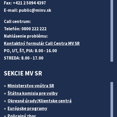
Fax: +421 2 5094 4397
E-mail:
public@minv
.sk
Call centrum:
Telefón: 0800 222 222
Nahlásenie problému:
Kontaktný formulár Call Centra MV SR
PO, UT, ŠT, PIA: 8.00 - 16.00
STREDA: 8.00 - 17.00
SEKCIE MV SR
Ministerstvo vnútra SR
Štátna komisia pre volby
Okresné úrady/Klientske centrá
Európske programy
Policajný zbor