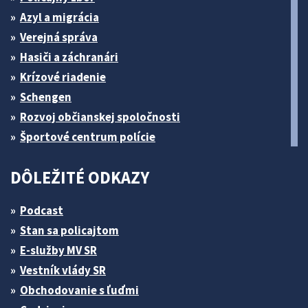
Azyl a migrácia
Verejná správa
Hasiči a záchranári
Krízové riadenie
Schengen
Rozvoj občianskej spoločnosti
Športové centrum polície
DÔLEŽITÉ ODKAZY
Podcast
Stan sa policajtom
E-služby MV SR
Vestník vlády SR
Obchodovanie s ľuďmi