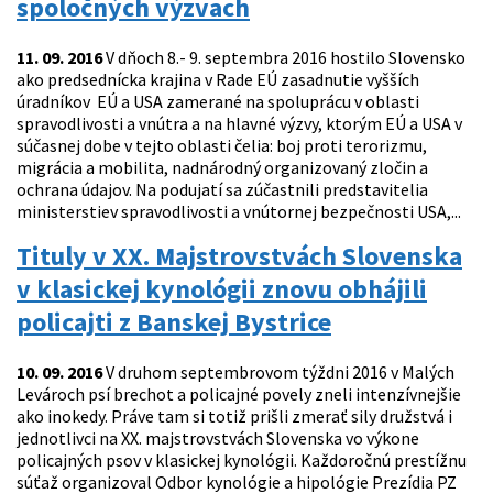
spoločných výzvach
11. 09. 2016
V dňoch 8.- 9. septembra 2016 hostilo Slovensko
ako predsednícka krajina v Rade EÚ zasadnutie vyšších
úradníkov EÚ a USA zamerané na spoluprácu v oblasti
spravodlivosti a vnútra a na hlavné výzvy, ktorým EÚ a USA v
súčasnej dobe v tejto oblasti čelia: boj proti terorizmu,
migrácia a mobilita, nadnárodný organizovaný zločin a
ochrana údajov. Na podujatí sa zúčastnili predstavitelia
ministerstiev spravodlivosti a vnútornej bezpečnosti USA,...
Tituly v XX. Majstrovstvách Slovenska
v klasickej kynológii znovu obhájili
policajti z Banskej Bystrice
10. 09. 2016
V druhom septembrovom týždni 2016 v Malých
Levároch psí brechot a policajné povely zneli intenzívnejšie
ako inokedy. Práve tam si totiž prišli zmerať sily družstvá i
jednotlivci na XX. majstrovstvách Slovenska vo výkone
policajných psov v klasickej kynológii. Každoročnú prestížnu
súťaž organizoval Odbor kynológie a hipológie Prezídia PZ