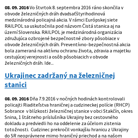
08. 09. 2016
Vo štvrtok 8. septembra 2016 ráno skončila v
obvode železničných dráh dvadsaťštyrihodinová
medzinárodná policajná akcia. V rámci Európskej siete
RAILPOL sa uskutočnila pod názvom Čistá stanica aj na
území Slovenska. RAILPOL je medzinárodná organizácia
združujúca ozbrojené bezpečnostné zbory pôsobiace v
obvode železničných dráh. Preventívno-bezpečnostná akcia
bola zameraná na aktívnu ochranu života, zdravia a majetku
cestujúcej verejnosti a osôb pôsobiacich v obvode
železničných dráh. Ide...
Ukrajinec zadržaný na železničnej
stanici
08. 09. 2016
Dňa 7.9.2016 v nočných hodinách kontrolovali
policajti Riaditeľstva hraničnej a cudzineckej polície (RHCP)
Sobrance v blízkosti železničnej stanice v obci Stakčín, okres
Snina, 1 štátneho príslušníka Ukrajiny bez cestovného
dokladu a predviedli ho na oddelenie za účelom zistenia
totožnosti. Cudzinec prekročil vonkajšiu hranicu z Ukrajiny
do SR neoprávnene mimo hraničný priechod a na našom