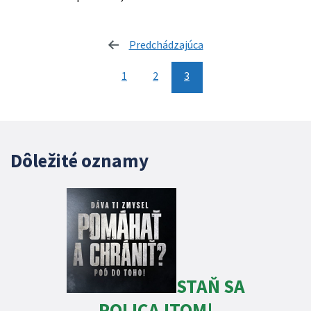
Predchádzajúca
stránka
1
2
3
Dôležité oznamy
STAŇ SA
POLICAJTOM!