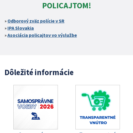
POLICAJTOM!
Odborový zväz polície v SR
IPA Slovakia
Asociácia policajtov vo výslužbe
Dôležité informácie