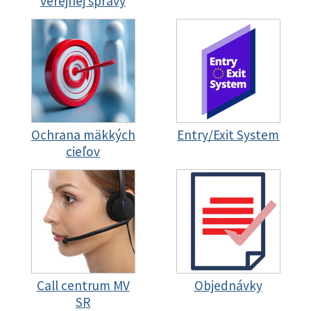
verejnej správy
Ochrana mäkkých
Entry/Exit System
cieľov
Call centrum MV
Objednávky
SR