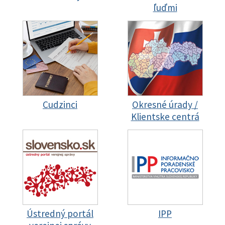
ľuďmi
Cudzinci
Okresné úrady /
Klientske centrá
Ústredný portál
IPP