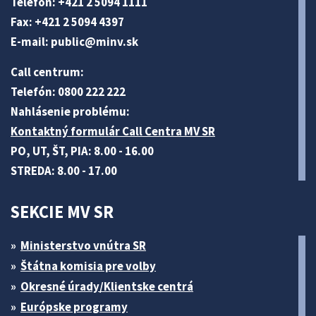
Telefón: +421 2 5094 1111
Fax: +421 2 5094 4397
E-mail:
public@minv
.sk
Call centrum:
Telefón: 0800 222 222
Nahlásenie problému:
Kontaktný formulár Call Centra MV SR
PO, UT, ŠT, PIA: 8.00 - 16.00
STREDA: 8.00 - 17.00
SEKCIE MV SR
Ministerstvo vnútra SR
Štátna komisia pre volby
Okresné úrady/Klientske centrá
Európske programy