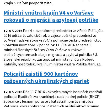
krajín. S cieľom podporiť túto...
Ministri vnútra krajín V4 vo Varšave
rokovali o migrácii a azylovej politike
12. 07. 2016
Popri slovenskom predsedníctve v Rade EÚ 1. júla
2016 odštartovalo tiež rok trvajúce poľské predsedníctvo
vo Vyšehradskej štvorke /V4/ a polročné české predsedníctvo
v Salzburskom fóre. V pondelok 11. júla 2016 sa stretli
ministri členských štátov V4 vo Varšave a rokovali
o dôležitých témach ako je migrácia a azylová politika EÚ.
Slovenskú republiku zastupoval minister vnútra Robert
Kaliňák, hostiteľskú krajinu minister vnútra Poľska Mariusz...
Policajti zaistili 900 kartónov
pašovaných ukrajinských cigariet
12. 07. 2016
Dňa 11.7.2016 v skorých raných hodinách zadržali
policajti Riaditeľstva hraničnej a cudzineckej polície (RHCP)
Sobrance v lesnom poraste v katastrálnom území obce
Petrovce, okres Sobrance, 2 štátnych príslušníkov Ukrajiny,