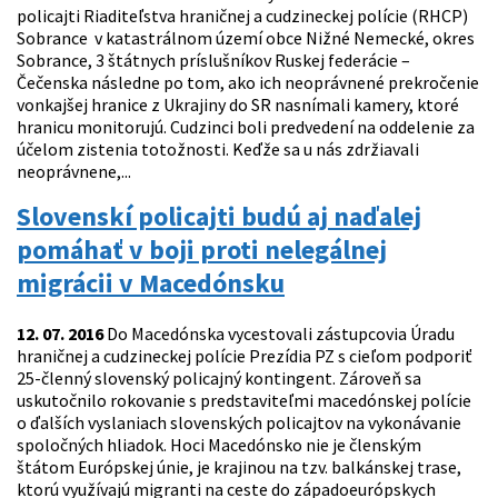
policajti Riaditeľstva hraničnej a cudzineckej polície (RHCP)
Sobrance v katastrálnom území obce Nižné Nemecké, okres
Sobrance, 3 štátnych príslušníkov Ruskej federácie –
Čečenska následne po tom, ako ich neoprávnené prekročenie
vonkajšej hranice z Ukrajiny do SR nasnímali kamery, ktoré
hranicu monitorujú. Cudzinci boli predvedení na oddelenie za
účelom zistenia totožnosti. Keďže sa u nás zdržiavali
neoprávnene,...
Slovenskí policajti budú aj naďalej
pomáhať v boji proti nelegálnej
migrácii v Macedónsku
12. 07. 2016
Do Macedónska vycestovali zástupcovia Úradu
hraničnej a cudzineckej polície Prezídia PZ s cieľom podporiť
25-členný slovenský policajný kontingent. Zároveň sa
uskutočnilo rokovanie s predstaviteľmi macedónskej polície
o ďalších vyslaniach slovenských policajtov na vykonávanie
spoločných hliadok. Hoci Macedónsko nie je členským
štátom Európskej únie, je krajinou na tzv. balkánskej trase,
ktorú využívajú migranti na ceste do západoeurópskych