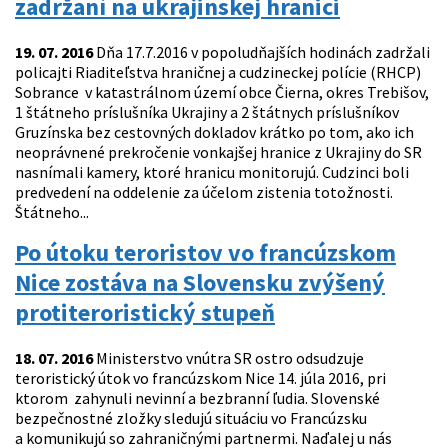
zadržaní na ukrajinskej hranici
19. 07. 2016
Dňa 17.7.2016 v popoludňajších hodinách zadržali
policajti Riaditeľstva hraničnej a cudzineckej polície (RHCP)
Sobrance v katastrálnom území obce Čierna, okres Trebišov,
1 štátneho príslušníka Ukrajiny a 2 štátnych príslušníkov
Gruzínska bez cestovných dokladov krátko po tom, ako ich
neoprávnené prekročenie vonkajšej hranice z Ukrajiny do SR
nasnímali kamery, ktoré hranicu monitorujú. Cudzinci boli
predvedení na oddelenie za účelom zistenia totožnosti.
Štátneho...
Po útoku teroristov vo francúzskom
Nice zostáva na Slovensku zvýšený
protiteroristický stupeň
18. 07. 2016
Ministerstvo vnútra SR ostro odsudzuje
teroristický útok vo francúzskom Nice 14. júla 2016, pri
ktorom zahynuli nevinní a bezbranní ľudia. Slovenské
bezpečnostné zložky sledujú situáciu vo Francúzsku
a komunikujú so zahraničnými partnermi. Naďalej u nás