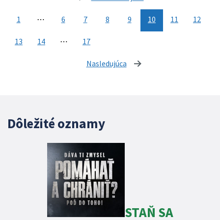
1
⋯
6
7
8
9
10
11
12
13
14
⋯
17
Nasledujúca
stránka
Dôležité oznamy
STAŇ SA