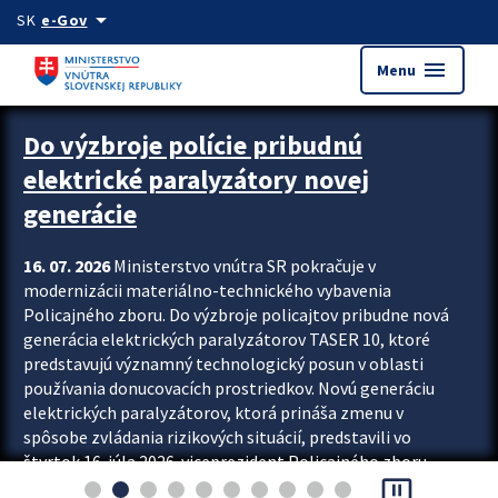
Preskocit na hlavný obsah
arrow_drop_down
SK
e-Gov
menu
Menu
Zastavit automatický posun upútavok
Do výzbroje polície pribudnú
elektrické paralyzátory novej
generácie
16. 07. 2026
Ministerstvo vnútra SR pokračuje v
modernizácii materiálno-technického vybavenia
Policajného zboru. Do výzbroje policajtov pribudne nová
generácia elektrických paralyzátorov TASER 10, ktoré
predstavujú významný technologický posun v oblasti
používania donucovacích prostriedkov. Novú generáciu
elektrických paralyzátorov, ktorá prináša zmenu v
spôsobe zvládania rizikových situácií, predstavili vo
štvrtok 16. júla 2026 viceprezident Policajného zboru
pause_presentation
Rastislav Polakovič a riaditeľ odboru výcviku...