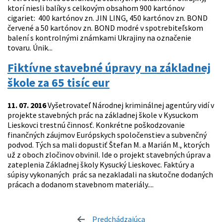
ktorí niesli balíky s celkovým obsahom 900 kartónov
cigariet: 400 kartónov zn. JIN LING, 450 kartónov zn. BOND
červené a 50 kartónov zn. BOND modré v spotrebiteľskom
balení s kontrolnými známkami Ukrajiny na označenie
tovaru. Únik...
Fiktívne stavebné úpravy na základnej
škole za 65 tisíc eur
11. 07. 2016
Vyšetrovateľ Národnej kriminálnej agentúry vidí v
projekte stavebných prác na základnej škole v Kysuckom
Lieskovci trestnú činnosť. Konkrétne poškodzovanie
finančných záujmov Európskych spoločenstiev a subvenčný
podvod. Tých sa mali dopustiť Štefan M. a Marián M., ktorých
už z oboch zločinov obvinil. Ide o projekt stavebných úprav a
zateplenia Základnej školy Kysucký Lieskovec. Faktúry a
súpisy vykonaných prác sa nezakladali na skutočne dodaných
prácach a dodanom stavebnom materiály....
Predchádzajúca
stránka