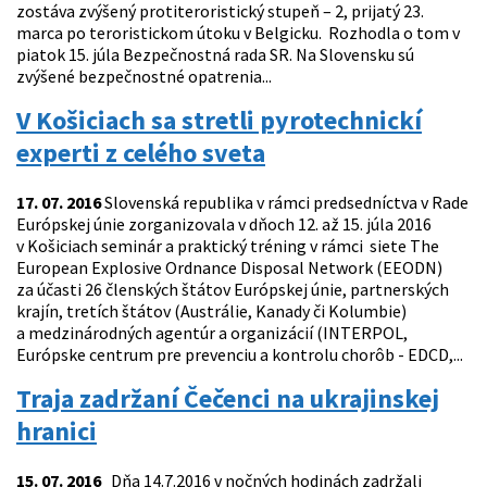
zostáva zvýšený protiteroristický stupeň – 2, prijatý 23.
marca po teroristickom útoku v Belgicku. Rozhodla o tom v
piatok 15. júla Bezpečnostná rada SR. Na Slovensku sú
zvýšené bezpečnostné opatrenia...
V Košiciach sa stretli pyrotechnickí
experti z celého sveta
17. 07. 2016
Slovenská republika v rámci predsedníctva v Rade
Európskej únie zorganizovala v dňoch 12. až 15. júla 2016
v Košiciach seminár a praktický tréning v rámci siete The
European Explosive Ordnance Disposal Network (EEODN)
za účasti 26 členských štátov Európskej únie, partnerských
krajín, tretích štátov (Austrálie, Kanady či Kolumbie)
a medzinárodných agentúr a organizácií (INTERPOL,
Európske centrum pre prevenciu a kontrolu chorôb - EDCD,...
Traja zadržaní Čečenci na ukrajinskej
hranici
15. 07. 2016
Dňa 14.7.2016 v nočných hodinách zadržali