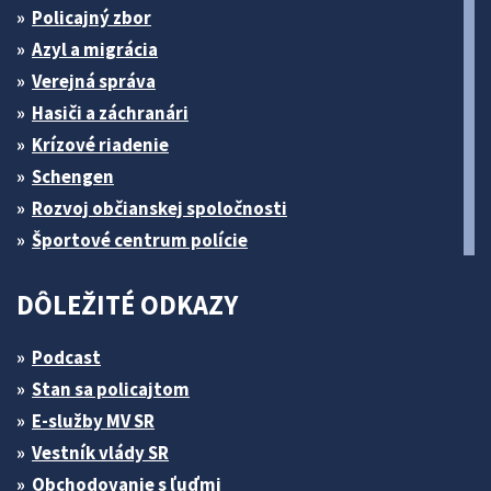
Policajný zbor
Azyl a migrácia
Verejná správa
Hasiči a záchranári
Krízové riadenie
Schengen
Rozvoj občianskej spoločnosti
Športové centrum polície
DÔLEŽITÉ ODKAZY
Podcast
Stan sa policajtom
E-služby MV SR
Vestník vlády SR
Obchodovanie s ľuďmi