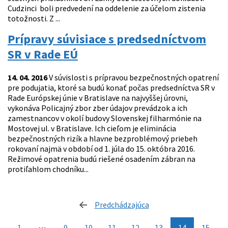
Cudzinci boli predvedení na oddelenie za účelom zistenia
totožnosti. Z ...
Prípravy súvisiace s predsedníctvom
SR v Rade EÚ
14. 04. 2016
V súvislosti s prípravou bezpečnostných opatrení
pre podujatia, ktoré sa budú konať počas predsedníctva SR v
Rade Európskej únie v Bratislave na najvyššej úrovni,
vykonáva Policajný zbor zber údajov prevádzok a ich
zamestnancov v okolí budovy Slovenskej filharmónie na
Mostovej ul. v Bratislave. Ich cieľom je eliminácia
bezpečnostných rizík a hlavne bezproblémový priebeh
rokovaní najmä v období od 1. júla do 15. októbra 2016.
Režimové opatrenia budú riešené osadením zábran na
protiľahlom chodníku...
Predchádzajúca
stránka
1
⋯
9
10
11
12
13
14
15