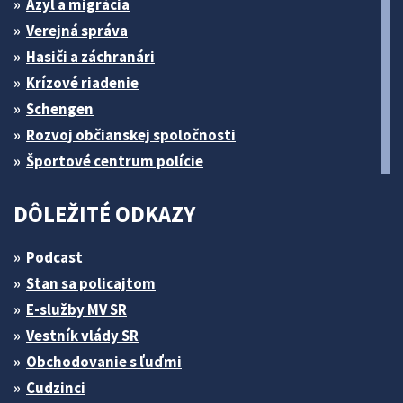
Azyl a migrácia
Verejná správa
Hasiči a záchranári
Krízové riadenie
Schengen
Rozvoj občianskej spoločnosti
Športové centrum polície
DÔLEŽITÉ ODKAZY
Podcast
Stan sa policajtom
E-služby MV SR
Vestník vlády SR
Obchodovanie s ľuďmi
Cudzinci