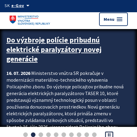
Preskocit na hlavný obsah
arrow_drop_down
SK
e-Gov
menu
Menu
Zastavit automatický posun upútavok
Do výzbroje polície pribudnú
elektrické paralyzátory novej
generácie
16. 07. 2026
Ministerstvo vnútra SR pokračuje v
modernizácii materiálno-technického vybavenia
Policajného zboru. Do výzbroje policajtov pribudne nová
generácia elektrických paralyzátorov TASER 10, ktoré
predstavujú významný technologický posun v oblasti
používania donucovacích prostriedkov. Novú generáciu
elektrických paralyzátorov, ktorá prináša zmenu v
spôsobe zvládania rizikových situácií, predstavili vo
štvrtok 16. júla 2026 viceprezident Policajného zboru
pause_presentation
Rastislav Polakovič a riaditeľ odboru výcviku...