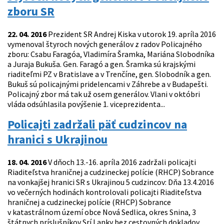
zboru SR
22. 04. 2016
Prezident SR Andrej Kiska v utorok 19. apríla 2016
vymenoval štyroch nových generálov z radov Policajného
zboru: Csabu Faragóa, Vladimíra Šramka, Mariána Slobodníka
a Juraja Bukuša. Gen. Faragó a gen. Šramka sú krajskými
riaditeľmi PZ v Bratislave a v Trenčíne, gen. Slobodník a gen.
Bukuš sú policajnými pridelencami v Záhrebe a v Budapešti.
Policajný zbor má tak už osem generálov. Vlani v októbri
vláda odsúhlasila povýšenie 1. viceprezidenta...
Policajti zadržali päť cudzincov na
hranici s Ukrajinou
18. 04. 2016
V dňoch 13.-16. apríla 2016 zadržali policajti
Riaditeľstva hraničnej a cudzineckej polície (RHCP) Sobrance
na vonkajšej hranici SR s Ukrajinou 5 cudzincov: Dňa 13.4.2016
vo večerných hodinách kontrolovali policajti Riaditeľstva
hraničnej a cudzineckej polície (RHCP) Sobrance
v katastrálnom území obce Nová Sedlica, okres Snina, 3
štátnych príslušníkov Srí Lanky bez cestovných dokladov.