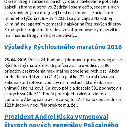
Okrem drog a zariadení na ich výrobu a dávkovanie policajti
zaistili zbrane aj strelivo. Zadržali osem osôb, sedem z nich
je už obvinených z drogovej trestnej činnosti. Začiatkom
minulého týždňa (18. – 19.4.2016) sa policajti z Národnej
kriminálnej agentúry zamerali najskôr na Pezinských dílerov.
Z rôznych zdrojov mali zadovažovať predovšetkým pervitín a
marihuanu. Drogy mali prechovávať,...
Výsledky Rýchlostného maratónu 2016
25. 04. 2016
Počas 24-hodinovej dopravno-preventívnej akcie
Rýchlostný maratón 2016 polícia zistila u vodičov 2196
prípadov prekročenia maximálnej povolenej rýchlosti. Akcia
prebiehala od štvrtka (21.4.) do piatka (22.4.) a strážcovia
zákona kontrolovali vodičov na miestach, ktoré občania
vnímajú ako rizikové. Celkovo polícia dostala 591 podnetov, z
ktorých využila 511. Podľa policajného viceprezidenta
Ľubomíra Ábela, sa do akcie zapojilo 221 hliadok počas dňa a
122 hliadok v noci. "Napriek tomu, že...
Prezident Andrej Kiska vymenoval
štyroch nových generálov Policajného