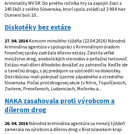
kriminality MV SR. Do prvého ročníka hry sa zapojili žiaci z
240 škôl z celého Slovenska, ktorí spolu zvládli až 3 904 hier.
Ocenení boli 10...
Diskotéky bez extáze
27. 04. 2016
Koncom minulého týždňa (22.04.2016) Národná
kriminálna agentúra v spolupráci s Kriminálnym úradom
finančnej správy zadržala dílerov extázy. Zaistila veľké
množstvo drog, anabolických steroidov a peňažnú hotovosť.
Extázu mali díleri dlhodobo dovážať zo zahraničia. Keďže ide
o tanečnú drogu, s jej predajom sa sústredili na diskotéky.
Distribúciou mali pokrývať územie západného a stredného
Slovenska. Počas protidrogovej akcie (v Nitre, Topoľčanoch,
Zvolene, Preseľanoch, Ludaniciach, Močenku a...
NAKA zasahovala proti výrobcom a
dílerom drog
26. 04. 2016
Národná kriminálna agentúra sa minulý týždeň
zamerala na výrobcov a dílerov drog v Bratislavskom kraji.