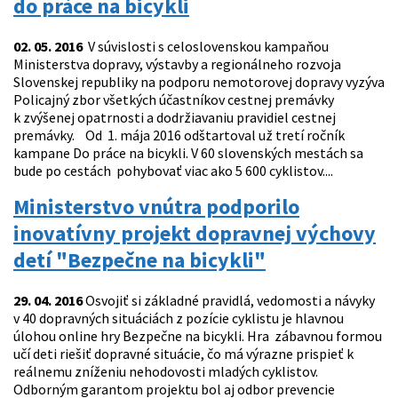
do práce na bicykli
02. 05. 2016
V súvislosti s celoslovenskou kampaňou
Ministerstva dopravy, výstavby a regionálneho rozvoja
Slovenskej republiky na podporu nemotorovej dopravy vyzýva
Policajný zbor všetkých účastníkov cestnej premávky
k zvýšenej opatrnosti a dodržiavaniu pravidiel cestnej
premávky. Od 1. mája 2016 odštartoval už tretí ročník
kampane Do práce na bicykli. V 60 slovenských mestách sa
bude po cestách pohybovať viac ako 5 600 cyklistov....
Ministerstvo vnútra podporilo
inovatívny projekt dopravnej výchovy
detí "Bezpečne na bicykli"
29. 04. 2016
Osvojiť si základné pravidlá, vedomosti a návyky
v 40 dopravných situáciách z pozície cyklistu je hlavnou
úlohou online hry Bezpečne na bicykli. Hra zábavnou formou
učí deti riešiť dopravné situácie, čo má výrazne prispieť k
reálnemu zníženiu nehodovosti mladých cyklistov.
Odborným garantom projektu bol aj odbor prevencie