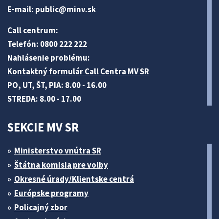
E-mail:
public@minv
.sk
Call centrum:
Telefón: 0800 222 222
Nahlásenie problému:
Kontaktný formulár Call Centra MV SR
PO, UT, ŠT, PIA: 8.00 - 16.00
STREDA: 8.00 - 17.00
SEKCIE MV SR
Ministerstvo vnútra SR
Štátna komisia pre volby
Okresné úrady/Klientske centrá
Európske programy
Policajný zbor