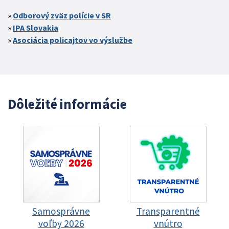
Odborový zväz polície v SR
IPA Slovakia
Asociácia policajtov vo výslužbe
Dôležité informácie
Samosprávne
Transparentné
voľby 2026
vnútro