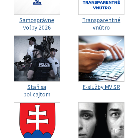
Samosprávne
Transparentné
voľby 2026
vnútro
Staň sa
E-služby MV SR
policajtom