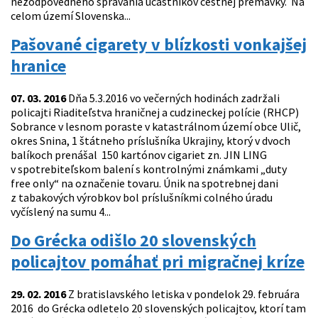
nezodpovedného správania účastníkov cestnej premávky. Na
celom území Slovenska...
Pašované cigarety v blízkosti vonkajšej
hranice
07. 03. 2016
Dňa 5.3.2016 vo večerných hodinách zadržali
policajti Riaditeľstva hraničnej a cudzineckej polície (RHCP)
Sobrance v lesnom poraste v katastrálnom území obce Ulič,
okres Snina, 1 štátneho príslušníka Ukrajiny, ktorý v dvoch
balíkoch prenášal 150 kartónov cigariet zn. JIN LING
v spotrebiteľskom balení s kontrolnými známkami „duty
free only“ na označenie tovaru. Únik na spotrebnej dani
z tabakových výrobkov bol príslušníkmi colného úradu
vyčíslený na sumu 4...
Do Grécka odišlo 20 slovenských
policajtov pomáhať pri migračnej kríze
29. 02. 2016
Z bratislavského letiska v pondelok 29. februára
2016 do Grécka odletelo 20 slovenských policajtov, ktorí tam