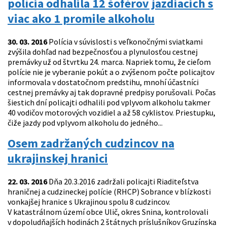
polícia odhalila 12 šoférov jazdiacich s
viac ako 1 promile alkoholu
30. 03. 2016
Polícia v súvislosti s veľkonočnými sviatkami
zvýšila dohľad nad bezpečnosťou a plynulosťou cestnej
premávky už od štvrtku 24. marca. Napriek tomu, že cieľom
polície nie je vyberanie pokút a o zvýšenom počte policajtov
informovala v dostatočnom predstihu, mnohí účastníci
cestnej premávky aj tak dopravné predpisy porušovali. Počas
šiestich dní policajti odhalili pod vplyvom alkoholu takmer
40 vodičov motorových vozidiel a až 58 cyklistov. Priestupku,
čiže jazdy pod vplyvom alkoholu do jedného...
Osem zadržaných cudzincov na
ukrajinskej hranici
22. 03. 2016
Dňa 20.3.2016 zadržali policajti Riaditeľstva
hraničnej a cudzineckej polície (RHCP) Sobrance v blízkosti
vonkajšej hranice s Ukrajinou spolu 8 cudzincov.
V katastrálnom území obce Ulič, okres Snina, kontrolovali
v dopoludňajších hodinách 2 štátnych príslušníkov Gruzínska