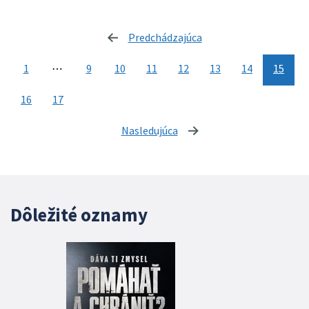
Predchádzajúca
stránka
1
⋯
9
10
11
12
13
14
15
16
17
Nasledujúca
stránka
Dôležité oznamy