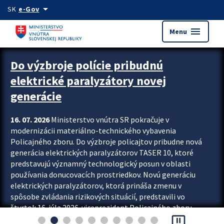
Preskocit na hlavný obsah
arrow_drop_down
SK
e-Gov
menu
Menu
Zastavit automatický posun upútavok
Do výzbroje polície pribudnú
elektrické paralyzátory novej
generácie
16. 07. 2026
Ministerstvo vnútra SR pokračuje v
modernizácii materiálno-technického vybavenia
Policajného zboru. Do výzbroje policajtov pribudne nová
generácia elektrických paralyzátorov TASER 10, ktoré
predstavujú významný technologický posun v oblasti
používania donucovacích prostriedkov. Novú generáciu
elektrických paralyzátorov, ktorá prináša zmenu v
spôsobe zvládania rizikových situácií, predstavili vo
štvrtok 16. júla 2026 viceprezident Policajného zboru
pause_presentation
Rastislav Polakovič a riaditeľ odboru výcviku...