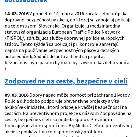
14. 03. 2016
V pondelok 14. marca 2016 začala celoeurópska
dopravno-bezpečnostná akcia, do ktorej sa zapoja aj policajti
na celom území Slovenska. Organizuje ju medzinárodná
stavovská organizácia European Traffic Police Network
/TISPOL/, združujúca služby dopravnej polície európskych
štátov. Tento týždeň sa policajti pri kontrole zamerajú
najmä na používanie bezpečnostných pásov a detských
autosedačiek. Sadnúť do auta a ihneď sa pripútať
bezpečnostným pásom by malo byť zvykom každého vodiča
i...
Zodpovedne na ceste, bezpečne v cieli
09. 03. 2016
Dobrý nápad môže pomôcť pri záchrane životov.
Polícia dlhodobo podporuje preventívne projekty a víta
akúkoľvek iniciatívu, ktorá prispeje k väčšej bezpečnosti na
cestách. Na preventívnom projekte s názvom Zodpovedne na
ceste, bezpečne v cieli sa podieľa spolu s Prezídiom
Policajného zboru spoločnosť BigMedia. Cieľom preventívnej
akcie je poukázať na celospoločenský problém