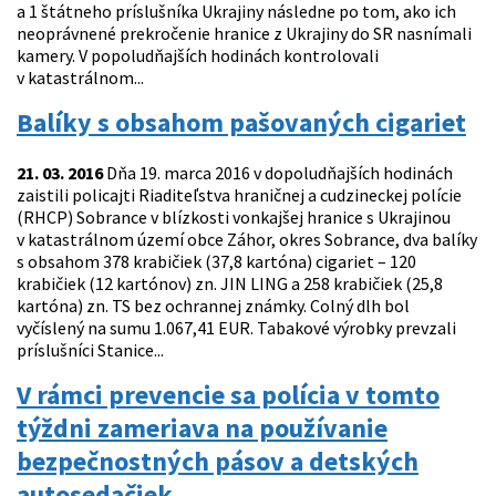
a 1 štátneho príslušníka Ukrajiny následne po tom, ako ich
neoprávnené prekročenie hranice z Ukrajiny do SR nasnímali
kamery. V popoludňajších hodinách kontrolovali
v katastrálnom...
Balíky s obsahom pašovaných cigariet
21. 03. 2016
Dňa 19. marca 2016 v dopoludňajších hodinách
zaistili policajti Riaditeľstva hraničnej a cudzineckej polície
(RHCP) Sobrance v blízkosti vonkajšej hranice s Ukrajinou
v katastrálnom území obce Záhor, okres Sobrance, dva balíky
s obsahom 378 krabičiek (37,8 kartóna) cigariet – 120
krabičiek (12 kartónov) zn. JIN LING a 258 krabičiek (25,8
kartóna) zn. TS bez ochrannej známky. Colný dlh bol
vyčíslený na sumu 1.067,41 EUR. Tabakové výrobky prevzali
príslušníci Stanice...
V rámci prevencie sa polícia v tomto
týždni zameriava na používanie
bezpečnostných pásov a detských
autosedačiek