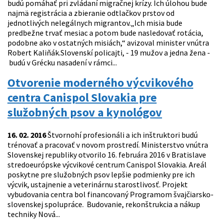
budú pomáhať pri zvládaní migračnej krízy. Ich úlohou bude
najmä registrácia a zbieranie odtlačkov prstov od
jednotlivých nelegálnych migrantov.„Ich misia bude
predbežne trvať mesiac a potom bude nasledovať rotácia,
podobne ako v ostatných misiách,“ avizoval minister vnútra
Robert Kaliňák.Slovenskí policajti, - 19 mužov a jedna žena -
budú v Grécku nasadení v rámci...
Otvorenie moderného výcvikového
centra Canispol Slovakia pre
služobných psov a kynológov
16. 02. 2016
Štvornohí profesionáli a ich inštruktori budú
trénovať a pracovať v novom prostredí. Ministerstvo vnútra
Slovenskej republiky otvorilo 16. februára 2016 v Bratislave
stredoeurópske výcvikové centrum Canispol Slovakia. Areál
poskytne pre služobných psov lepšie podmienky pre ich
výcvik, ustajnenie a veterinárnu starostlivosť. Projekt
vybudovania centra bol financovaný Programom švajčiarsko-
slovenskej spolupráce. Budovanie, rekonštrukcia a nákup
techniky Nová...