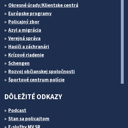
Okresné úrady/Klientske centrá
Európske programy
Policajný zbor
Azyl a migrácia
Verejná správa
Hasiči a záchranári
Krízové riadenie
Schengen
Rozvoj občianskej spoločnosti
Športové centrum polície
DÔLEŽITÉ ODKAZY
Podcast
Stan sa policajtom
E-služby MV SR