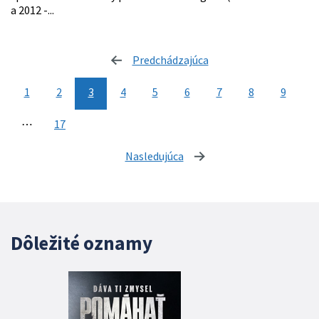
a 2012 -...
Predchádzajúca
stránka
1
2
3
4
5
6
7
8
9
⋯
17
Nasledujúca
stránka
Dôležité oznamy