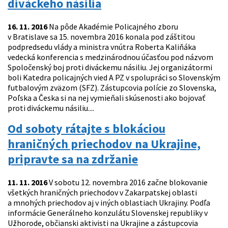
diváckeho násilia
16. 11. 2016
Na pôde Akadémie Policajného zboru
v Bratislave sa 15. novembra 2016 konala pod záštitou
podpredsedu vlády a ministra vnútra Roberta Kaliňáka
vedecká konferencia s medzinárodnou účasťou pod názvom
Spoločenský boj proti diváckemu násiliu. Jej organizátormi
boli Katedra policajných vied A PZ v spolupráci so Slovenským
futbalovým zväzom (SFZ). Zástupcovia polície zo Slovenska,
Poľska a Česka si na nej vymieňali skúsenosti ako bojovať
proti diváckemu násiliu....
Od soboty rátajte s blokáciou
hraničných priechodov na Ukrajine,
pripravte sa na zdržanie
11. 11. 2016
V sobotu 12. novembra 2016 začne blokovanie
všetkých hraničných priechodov v Zakarpatskej oblasti
a mnohých priechodov aj v iných oblastiach Ukrajiny. Podľa
informácie Generálneho konzulátu Slovenskej republiky v
Užhorode, občianski aktivisti na Ukrajine a zástupcovia