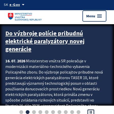
Preskocit na hlavný obsah
arrow_drop_down
SK
e-Gov
menu
Menu
Zastavit automatický posun upútavok
Do výzbroje polície pribudnú
elektrické paralyzátory novej
generácie
16. 07. 2026
Ministerstvo vnútra SR pokračuje v
modernizácii materiálno-technického vybavenia
Policajného zboru. Do výzbroje policajtov pribudne nová
generácia elektrických paralyzátorov TASER 10, ktoré
predstavujú významný technologický posun v oblasti
používania donucovacích prostriedkov. Novú generáciu
elektrických paralyzátorov, ktorá prináša zmenu v
spôsobe zvládania rizikových situácií, predstavili vo
štvrtok 16. júla 2026 viceprezident Policajného zboru
pause_presentation
Rastislav Polakovič a riaditeľ odboru výcviku...