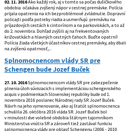
02. 11. 2016
Ako každý rok, aj v tomto sa počas dušičkového
obdobia očakáva zvýšený nápor v cestnej premávke. Polícia
prijala opatrenia na ich bezproblémové zvládnutie. Dopravní
policajti podľa potreby riadia a usmerňujú premávku na
príjazdových cestách k cintorínom a na parkoviskách, a to až
do 2. novembra. Dohľad zvýšili aj na frekventovaných
križovatkách a hlavných cestných ťahoch. Buďte opatrní!
Polícia žiada všetkých účastníkov cestnej premávky, aby dbali
na zvýšenú opatrnosť,...
Splnomocnencom vlády SR pre
Schengen bude Jozef Buček
27. 10. 2016
Splnomocnencom vlády SR pre zabezpečenie
plnenia úloh súvisiacich s implementáciou schengenského
acquis v podmienkach Slovenskej republiky bude od 1.
novembra 2016 poslanec Národnej rady SR Jozef Buček.
Návrh na jeho vymenovanie, ako aj štatút splnomocnenca
schválila 26. októbra 2016 vláda SR. Jozef Buček bol
v minulosti dve volebné obdobia štátnym tajomníkom
Ministerstva vnútra SR a zároveň tiež zastával funkciu
splnomocnenca vlády pre oblasť Schengenu (2006 - 2010