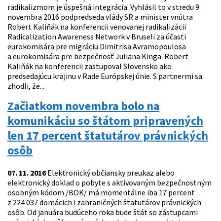
radikalizmom je úspešná integrácia. Vyhlásil to v stredu 9.
novembra 2016 podpredseda vlády SR a minister vnútra
Robert Kaliňák na konferencii venovanej radikalizácii
Radicalization Awareness Network v Bruseli za účasti
eurokomisára pre migráciu Dimitrisa Avramopoulosa
a eurokomisára pre bezpečnosť Juliana Kinga. Robert
Kaliňák na konferencii zastupoval Slovensko ako
predsedajúcu krajinu v Rade Európskej únie. S partnermi sa
zhodli, že...
Začiatkom novembra bolo na
komunikáciu so štátom pripravených
len 17 percent štatutárov právnických
osôb
07. 11. 2016
Elektronický občiansky preukaz alebo
elektronický doklad o pobyte s aktivovaným bezpečnostným
osobným kódom /BOK/ má momentálne iba 17 percent
z 224 037 domácich i zahraničných štatutárov právnických
osôb. Od januára budúceho roka bude štát so zástupcami