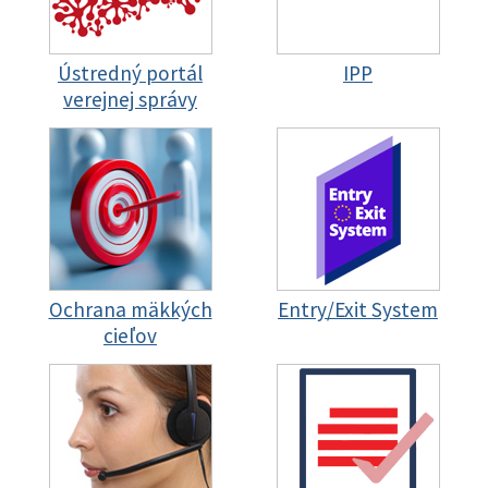
Ústredný portál
IPP
verejnej správy
Ochrana mäkkých
Entry/Exit System
cieľov