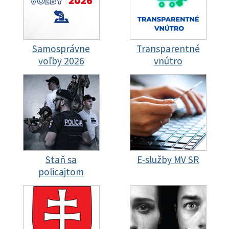
Samosprávne
Transparentné
voľby 2026
vnútro
Staň sa
E-služby MV SR
policajtom