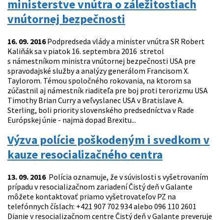
ministerstve vnútra o záležitostiach
vnútornej bezpečnosti
16. 09. 2016
Podpredseda vlády a minister vnútra SR Robert
Kaliňák sa v piatok 16. septembra 2016 stretol
s námestníkom ministra vnútornej bezpečnosti USA pre
spravodajské služby a analýzy generálom Francisom X.
Taylorom. Témou spoločného rokovania, na ktorom sa
zúčastnil aj námestník riaditeľa pre boj proti terorizmu USA
Timothy Brian Curry a veľvyslanec USA v Bratislave A.
Sterling, boli priority slovenského predsedníctva v Rade
Európskej únie - najmä dopad Brexitu...
Výzva polície poškodeným i svedkom v
kauze resocializačného centra
13. 09. 2016
Polícia oznamuje, že v súvislosti s vyšetrovaním
prípadu v resocializačnom zariadení Čistý deň v Galante
môžete kontaktovať priamo vyšetrovateľov PZ na
telefónnych číslach: +421 907 702 934 alebo 096 110 2601
Dianie v resocializačnom centre Čistý deň v Galante preveruje