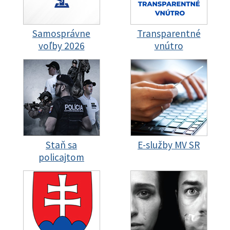
Samosprávne
Transparentné
voľby 2026
vnútro
Staň sa
E-služby MV SR
policajtom