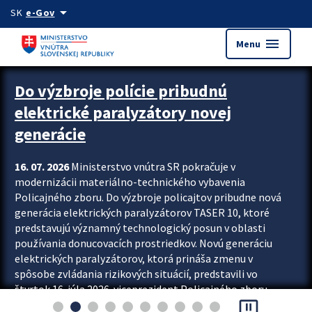
Preskocit na hlavný obsah
arrow_drop_down
SK
e-Gov
menu
Menu
Zastavit automatický posun upútavok
Do výzbroje polície pribudnú
elektrické paralyzátory novej
generácie
16. 07. 2026
Ministerstvo vnútra SR pokračuje v
modernizácii materiálno-technického vybavenia
Policajného zboru. Do výzbroje policajtov pribudne nová
generácia elektrických paralyzátorov TASER 10, ktoré
predstavujú významný technologický posun v oblasti
používania donucovacích prostriedkov. Novú generáciu
elektrických paralyzátorov, ktorá prináša zmenu v
spôsobe zvládania rizikových situácií, predstavili vo
štvrtok 16. júla 2026 viceprezident Policajného zboru
pause_presentation
Rastislav Polakovič a riaditeľ odboru výcviku...