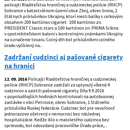
policajti Riaditeľstva hraničnej a cudzineckej polície (RHCP)
Sobrance v katastrálnom území obce Zboj, okres Snina, 2
štátnych príslušníkov Ukrajiny, ktorí niesli balíky s celkovým
obsahom 200 kartónov cigariet: 100 kartónov zn.
PRESIDENT Classic stars a 100 kartónov zn. PRIMA Sribna
v spotrebiteľskom balení s kontrolnými známkami Ukrajiny
na označenie tovaru. Colný dlh bol príslušníkmi colného
úradu vyčíslený na...
Zadržaní cudzinci aj pašované cigarety
na hranici
12. 09. 2016
Policajti Riaditeľstva hraničnej a cudzineckej
polície (RHCP) Sobrance zadržali za uplynulý víkend 4
cudzincov a zaistili pašované cigarety. Dňa 9.9.2016
v popoludňajších hodinách kontrolovali na autobusovej
zastávke v obci Petrovce, okres Sobrance, 1 štátneho
príslušníka Ruskej federácie. Cudzinec bol pre nevoľnosť
jednorazovo ošetrený v nemocnici bez následnej
hospitalizácie. Keďže išlo o maloletého cudzinca bez
sprievodu, bol odovzdaný pracovníčke Úradu práce,...