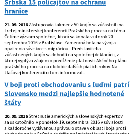
Srbska 15 policajtov na ochranu
hranice
21. 09. 2016
Zástupcovia takmer z 50 krajín sa zúčastnili na
tretej ministerskej konferencii Pražského procesu na tému
Čelíme výzvam spoločne, ktorá sa konala v utorok 20.
septembra 2016 v Bratislave. Zameraná bola na vývoj a
opatrenia súvisiace s migráciou. Predstavitelia
zúčastnených krajín sa dohodli na spoločnej deklarácii, z
ktorej vyplýva záujem o predĺženie platnosti Akčného plánu
pražského procesu na obdobie ďalších piatich rokov. Na
tlačovej konferencii o tom informoval...
V boji proti obchodovaniu s ľuďmi patrí
Slovensko medzi najlepšie hodnotené
štáty
20. 09. 2016
Stretnutie amerických a slovenských expertov
sa uskutočnilo v pondelok 19. septembra 2016 v súvislosti
s každoročne vydávanou správou o stave v oblasti boja proti