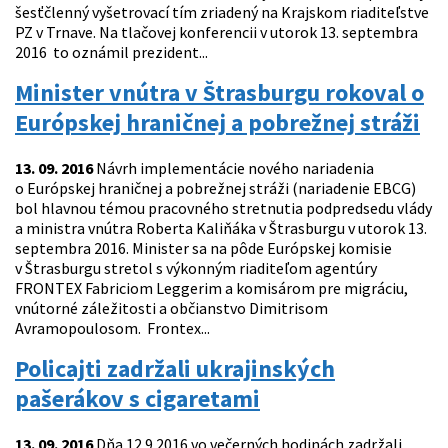
šesťčlenný vyšetrovací tím zriadený na Krajskom riaditeľstve
PZ v Trnave. Na tlačovej konferencii v utorok 13. septembra
2016 to oznámil prezident...
Minister vnútra v Štrasburgu rokoval o
Európskej hraničnej a pobrežnej stráži
13. 09. 2016
Návrh implementácie nového nariadenia
o Európskej hraničnej a pobrežnej stráži (nariadenie EBCG)
bol hlavnou témou pracovného stretnutia podpredsedu vlády
a ministra vnútra Roberta Kaliňáka v Štrasburgu v utorok 13.
septembra 2016. Minister sa na pôde Európskej komisie
v Štrasburgu stretol s výkonným riaditeľom agentúry
FRONTEX Fabriciom Leggerim a komisárom pre migráciu,
vnútorné záležitosti a občianstvo Dimitrisom
Avramopoulosom. Frontex...
Policajti zadržali ukrajinských
pašerákov s cigaretami
13. 09. 2016
Dňa 12.9.2016 vo večerných hodinách zadržali