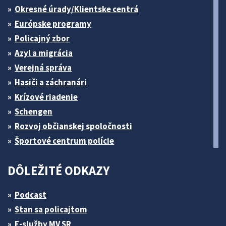
Okresné úrady/Klientske centrá
Európske programy
Policajný zbor
Azyl a migrácia
Verejná správa
Hasiči a záchranári
Krízové riadenie
Schengen
Rozvoj občianskej spoločnosti
Športové centrum polície
DÔLEŽITÉ ODKAZY
Podcast
Stan sa policajtom
E-služby MV SR