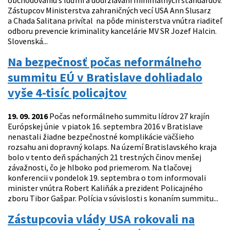
obchodovaniu s ľuďmi a dodržiavaní minimálnych štandardov.
Zástupcov Ministerstva zahraničných vecí USA Ann Slusarz
a Chada Salitana privítal na pôde ministerstva vnútra riaditeľ
odboru prevencie kriminality kancelárie MV SR Jozef Halcin.
Slovenská...
Na bezpečnosť počas neformálneho
summitu EÚ v Bratislave dohliadalo
vyše 4-tisíc policajtov
19. 09. 2016
Počas neformálneho summitu lídrov 27 krajín
Európskej únie v piatok 16. septembra 2016 v Bratislave
nenastali žiadne bezpečnostné komplikácie väčšieho
rozsahu ani dopravný kolaps. Na území Bratislavského kraja
bolo v tento deň spáchaných 21 trestných činov menšej
závažnosti, čo je hlboko pod priemerom. Na tlačovej
konferencii v pondelok 19. septembra o tom informovali
minister vnútra Robert Kaliňák a prezident Policajného
zboru Tibor Gašpar. Polícia v súvislosti s konaním summitu...
Zástupcovia vlády USA rokovali na