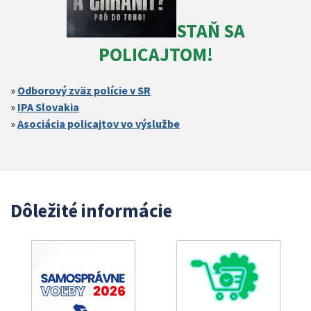
STAŇ SA
POLICAJTOM!
Odborový zväz polície v SR
IPA Slovakia
Asociácia policajtov vo výslužbe
Dôležité informácie