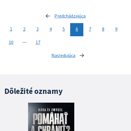
Predchádzajúca
stránka
1
2
3
4
5
6
7
8
9
10
⋯
17
Nasledujúca
stránka
Dôležité oznamy