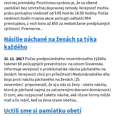
cestnej premávky. Pozitívnou správou je, že sa víkend
zaobišiel bez smrteľnej dopravnej nehody. Verejnosť mohla
prácu policajtov sledovať od 9.00 hod do 16.00 hodiny. Počas
siedmich hodín trvania akcie policajti odhalili 994
priestupkov, z nich bolo až 850 za nedodržanie predpísaných
rýchlostí. Priemerne...
Násilie páchané na ženách sa týka
každého
21. 11. 2017
Počas predposledného novembrového týždňa
takmer 60 policajných preventistov na celom Slovensku
informuje verejnosť o problematike násilia páchaného na
ženách. Verejnosti chcú pri príležitosti Medzinárodného dňa
boja proti násiliu páchaného na ženách /25.
november/ pripomenúť, že aj u nás sú ženy - obete násilia,
ktoré je páchané najmä za zatvorenými dverami domácností.
O tom, ako rozpoznať takéto násilie, aké rôzne formy môže
mať a čo robiť, keď sa žena stane obeťou...
Uctili sme si pamiatku obetí