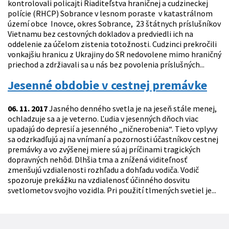
kontrolovali policajti Riaditeľstva hraničnej a cudzineckej
polície (RHCP) Sobrance v lesnom poraste v katastrálnom
území obce Inovce, okres Sobrance, 23 štátnych príslušníkov
Vietnamu bez cestovných dokladov a predviedli ich na
oddelenie za účelom zistenia totožnosti. Cudzinci prekročili
vonkajšiu hranicu z Ukrajiny do SR nedovolene mimo hraničný
priechod a zdržiavali sa u nás bez povolenia príslušných...
Jesenné obdobie v cestnej premávke
06. 11. 2017
Jasného denného svetla je na jeseň stále menej,
ochladzuje sa a je veterno. Ľudia v jesenných dňoch viac
upadajú do depresií a jesenného „ničnerobenia“. Tieto vplyvy
sa odzrkadľujú aj na vnímaní a pozornosti účastníkov cestnej
premávky a vo zvýšenej miere sú aj príčinami tragických
dopravných nehôd. Dlhšia tma a znížená viditeľnosť
zmenšujú vzdialenosti rozhľadu a dohľadu vodiča. Vodič
spozoruje prekážku na vzdialenosť účinného dosvitu
svetlometov svojho vozidla. Pri použití tlmených svetiel je...