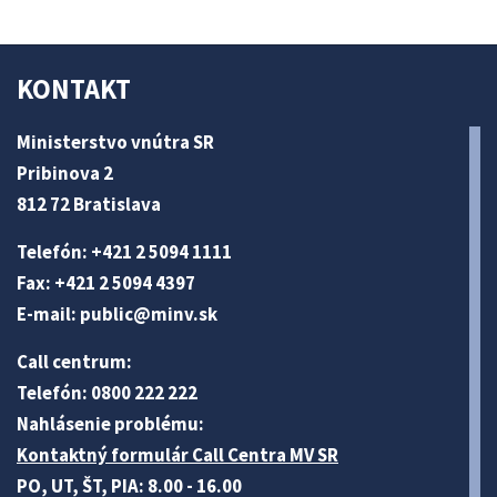
KONTAKT
Ministerstvo vnútra SR
Pribinova 2
812 72 Bratislava
Telefón: +421 2 5094 1111
Fax: +421 2 5094 4397
E-mail:
public@minv
.sk
Call centrum:
Telefón: 0800 222 222
Nahlásenie problému:
Kontaktný formulár Call Centra MV SR
PO, UT, ŠT, PIA: 8.00 - 16.00