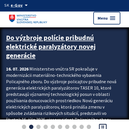
Preskocit na hlavný obsah
arrow_drop_down
SK
e-Gov
menu
Menu
Zastavit automatický posun upútavok
Do výzbroje polície pribudnú
elektrické paralyzátory novej
generácie
16. 07. 2026
Ministerstvo vnútra SR pokračuje v
modernizácii materiálno-technického vybavenia
Policajného zboru. Do výzbroje policajtov pribudne nová
generácia elektrických paralyzátorov TASER 10, ktoré
predstavujú významný technologický posun v oblasti
používania donucovacích prostriedkov. Novú generáciu
elektrických paralyzátorov, ktorá prináša zmenu v
spôsobe zvládania rizikových situácií, predstavili vo
štvrtok 16. júla 2026 viceprezident Policajného zboru
pause_presentation
Rastislav Polakovič a riaditeľ odboru výcviku...