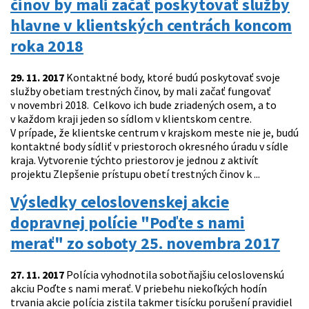
činov by mali začať poskytovať služby
hlavne v klientských centrách koncom
roka 2018
29. 11. 2017
Kontaktné body, ktoré budú poskytovať svoje
služby obetiam trestných činov, by mali začať fungovať
v novembri 2018. Celkovo ich bude zriadených osem, a to
v každom kraji jeden so sídlom v klientskom centre.
V prípade, že klientske centrum v krajskom meste nie je, budú
kontaktné body sídliť v priestoroch okresného úradu v sídle
kraja. Vytvorenie týchto priestorov je jednou z aktivít
projektu Zlepšenie prístupu obetí trestných činov k ...
Výsledky celoslovenskej akcie
dopravnej polície "Poďte s nami
merať" zo soboty 25. novembra 2017
27. 11. 2017
Polícia vyhodnotila sobotňajšiu celoslovenskú
akciu Poďte s nami merať. V priebehu niekoľkých hodín
trvania akcie polícia zistila takmer tisícku porušení pravidiel