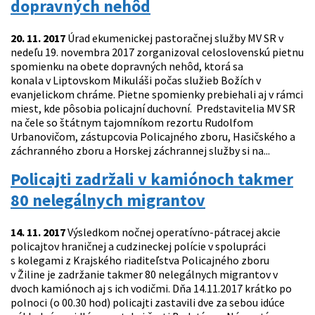
dopravných nehôd
20. 11. 2017
Úrad ekumenickej pastoračnej služby MV SR v
nedeľu 19. novembra 2017 zorganizoval celoslovenskú pietnu
spomienku na obete dopravných nehôd, ktorá sa
konala v Liptovskom Mikuláši počas služieb Božích v
evanjelickom chráme. Pietne spomienky prebiehali aj v rámci
miest, kde pôsobia policajní duchovní. Predstavitelia MV SR
na čele so štátnym tajomníkom rezortu Rudolfom
Urbanovičom, zástupcovia Policajného zboru, Hasičského a
záchranného zboru a Horskej záchrannej služby si na...
Policajti zadržali v kamiónoch takmer
80 nelegálnych migrantov
14. 11. 2017
Výsledkom nočnej operatívno-pátracej akcie
policajtov hraničnej a cudzineckej polície v spolupráci
s kolegami z Krajského riaditeľstva Policajného zboru
v Žiline je zadržanie takmer 80 nelegálnych migrantov v
dvoch kamiónoch aj s ich vodičmi. Dňa 14.11.2017 krátko po
polnoci (o 00.30 hod) policajti zastavili dve za sebou idúce