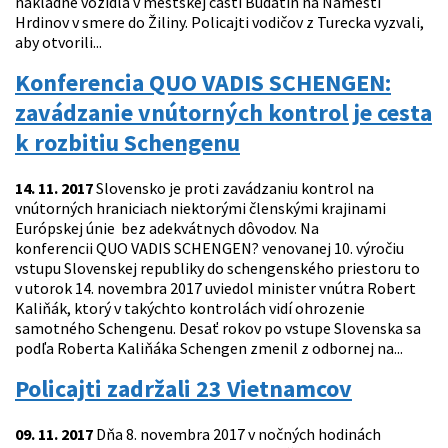
nákladné vozidlá v mestskej časti Budatín na Námestí
Hrdinov v smere do Žiliny. Policajti vodičov z Turecka vyzvali,
aby otvorili...
Konferencia QUO VADIS SCHENGEN:
zavádzanie vnútorných kontrol je cesta
k rozbitiu Schengenu
14. 11. 2017
Slovensko je proti zavádzaniu kontrol na
vnútorných hraniciach niektorými členskými krajinami
Európskej únie bez adekvátnych dôvodov. Na
konferencii QUO VADIS SCHENGEN? venovanej 10. výročiu
vstupu Slovenskej republiky do schengenského priestoru to
v utorok 14. novembra 2017 uviedol minister vnútra Robert
Kaliňák, ktorý v takýchto kontrolách vidí ohrozenie
samotného Schengenu. Desať rokov po vstupe Slovenska sa
podľa Roberta Kaliňáka Schengen zmenil z odbornej na...
Policajti zadržali 23 Vietnamcov
09. 11. 2017
Dňa 8. novembra 2017 v nočných hodinách