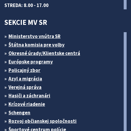
STREDA: 8.00 - 17.00
SEKCIE MV SR
Ministerstvo vnútra SR
Štátna komisia pre volby
Okresné úrady/Klientske centrá
Európske programy
Policajný zbor
Azyl a migrácia
Verejná správa
Hasiči a záchranári
Krízové riadenie
Schengen
Rozvoj občianskej spoločnosti
Športové centrum polície