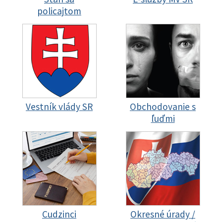
policajtom
Vestník vlády SR
Obchodovanie s
ľuďmi
Cudzinci
Okresné úrady /