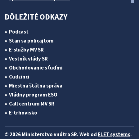
DÔLEŽITÉ ODKAZY
Podcast
Stan sa policajtom
E-služby MV SR
Vestník vlády SR
Obchodovanie s ľuďmi
Cudzinci
Miestna štátna správa
Vládny program ESO
Call centrum MV SR
E-trhovisko
© 2026 Ministerstvo vnútra SR. Web od
ELET systems
.