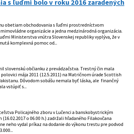
a s ľuďmi bolo v roku 2016 zaradených
anu obetiam obchodovania s ľuďmi prostredníctvom
e mimovládne organizácie a jedna medzinárodná organizácia.
ďmi Ministerstva vnútra Slovenskej republiky vyplýva, že v
tnutá komplexná pomoc od...
nil slovenskú občianku z prevádzačstva. Trestný čin mala
polovici mája 2011 (12.5.2011) na Matričnom úrade Scottish
Pakistanu. Dôvodom sobášu nemala byť láska, ale finančný
a vstúpiť s...
diteľstva Policajného zboru v Lučenci a banskobystrickým
16.02.2017 o 06.00 h.) zadržali hľadaného Filakovčana
 ) ne neho vydal príkaz na dodanie do výkonu trestu pre podvod
.000...