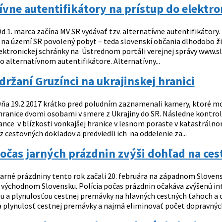
ívne autentifikátory na prístup do elektr
d 1. marca začína MV SR vydávať tzv. alternatívne autentifikátory.
 na území SR povolený pobyt – teda slovenskí občania dlhodobo žij
lektronickej schránky na Ústrednom portáli verejnej správy www.s
 alternatívnom autentifikátore. Alternatívny...
držaní Gruzínci na ukrajinskej hranici
ňa 19.2.2017 krátko pred poludním zaznamenali kamery, ktoré mon
ranice dvomi osobami v smere z Ukrajiny do SR. Následne kontrolova
nce v blízkosti vonkajšej hranice v lesnom poraste v katastrálnom
 cestovných dokladov a predviedli ich na oddelenie za...
počas jarných prázdnin zvýši dohľad na ces
arné prázdniny tento rok začali 20. februára na západnom Sloven
 východnom Slovensku. Polícia počas prázdnin očakáva zvýšenú int
 a plynulosťou cestnej premávky na hlavných cestných ťahoch a os
 plynulosť cestnej premávky a najmä eliminovať počet dopravných