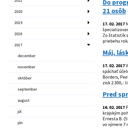
2021
Do prog
21 osôb
2020
2019
17. 02. 2017
M
špecializova
2018
Zo štatistík
priebehu rok
2017
Máj, lás
december
17. 02. 2017
V
november
spáchať účel
Borders, Pee
október
zisk 2.300,- 
september
Pred spr
august
16. 02. 2017
P
júl
krajským poh
Ernesta B. (5
jún
vo výmere 7 r