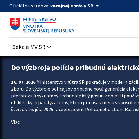
Preskocit na hlavný obsah
arrow_drop_down
verejnej správy SR
Oficiálna stránka
Sekcie MV SR
keyboard_arrow_down
Zastavit automatický posun upútavok
Do výzbroje polície pribudnú elektrick
16. 07. 2026
Ministerstvo vnútra SR pokračuje v modernizáci
zboru. Do výzbroje policajtov pribudne nová generácia elekt
predstavujú významný technologický posun v oblasti použív
elektrických paralyzátorov, ktorá prináša zmenu v spôsobe zvl
štvrtok 16. júla 2026 viceprezident Policajného zboru Rastisla
Viac