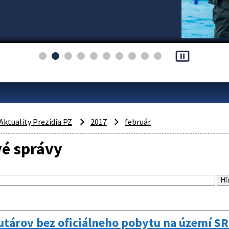
pause_presentation
Aktuality Prezídia PZ
2017
február
vé správy
utárov bez oficiálneho pobytu na území SR