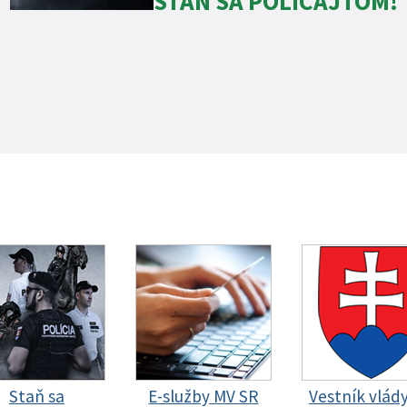
STAŇ SA POLICAJTOM!
Staň sa
E-služby MV SR
Vestník vlád