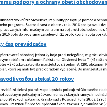
ramu podpory a ochrany obetí obchodovani
inisterstvo vnútra Slovenskej republiky poskytuje pomoc a ochr
ného programu. Starostlivosť o obete v roku 2016 poskytovali dv
 spracovaných Informačným centrom na boj proti obchodovaniu s ľu
a 2016 bolo do programu zaradených 21 osôb, ktorým bola posky
ky čas prevádzačov
yšetrovateľ národnej jednotky boja proti nelegálnej migrácii obvi
ovým sobášom s občanom Pakistanu. Obvinená Iveta T. (41) ešte v 
bles v Škótsku uzatvorila manželstvo s Syedom A. (29), občanom 
libier, ktoré jej mali byť pred obradom vyplatené. Do manželstva mal
avodlivosťou utekal 20 rokov
rezidiálni cieľoví pátrači v spolupráci s policajtmi Okresného ria
otovostným policajným útvarom dnes v skorých ranných hodinách (
2) po 20 rokoch pátrania. Krajský súd v Košiciach (dňa 28. 03. 1996
okov. Trestnou činnosťou spôsobil škodu takmer 2,2 milióna Sk (73