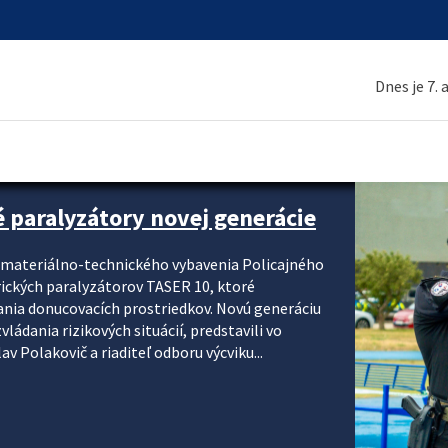
Dnes je 7.
é paralyzátory novej generácie
i materiálno-technického vybavenia Policajného
rických paralyzátorov TASER 10, ktoré
ania donucovacích prostriedkov. Novú generáciu
ádania rizikových situácií, predstavili vo
v Polakovič a riaditeľ odboru výcviku...