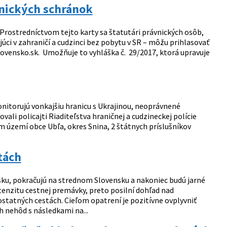
onických schránok
 Prostredníctvom tejto karty sa štatutári právnických osôb,
úci v zahraničí a cudzinci bez pobytu v SR – môžu prihlasovať
lovensko.sk. Umožňuje to vyhláška č. 29/2017, ktorá upravuje
itorujú vonkajšiu hranicu s Ukrajinou, neoprávnené
li policajti Riaditeľstva hraničnej a cudzineckej polície
 území obce Ubľa, okres Snina, 2 štátnych príslušníkov
tách
sku, pokračujú na strednom Slovensku a nakoniec budú jarné
enzitu cestnej premávky, preto posilní dohľad nad
tatných cestách. Cieľom opatrení je pozitívne ovplyvniť
 nehôd s následkami na...