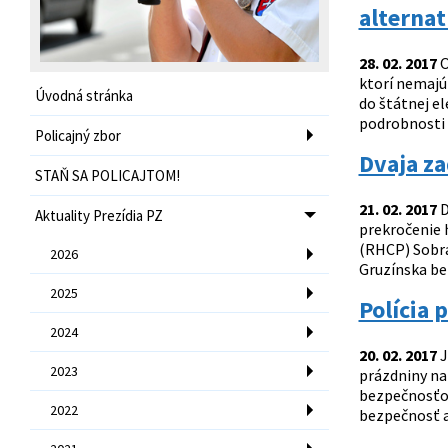
alternat
28. 02. 2017
O
ktorí nemajú
Úvodná stránka
do štátnej e
podrobnosti o
Policajný zbor
Dvaja za
STAŇ SA POLICAJTOM!
21. 02. 2017
D
Aktuality Prezídia PZ
prekročenie h
(RHCP) Sobra
2026
Gruzínska bez
2025
Polícia 
2024
20. 02. 2017
J
2023
prázdniny na
bezpečnosťou
2022
bezpečnosť a