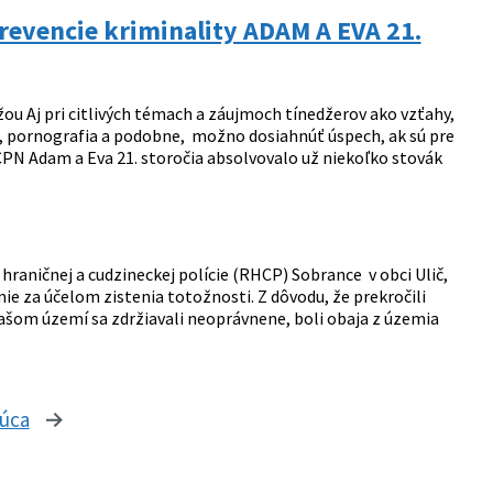
revencie kriminality ADAM A EVA 21.
u Aj pri citlivých témach a záujmoch tínedžerov ako vzťahy,
e, pornografia a podobne, možno dosiahnúť úspech, ak sú pre
PN Adam a Eva 21. storočia absolvovalo už niekoľko stovák
 hraničnej a cudzineckej polície (RHCP) Sobrance v obci Ulič,
nie za účelom zistenia totožnosti. Z dôvodu, že prekročili
ašom území sa zdržiavali neoprávnene, boli obaja z územia
júca
stránka