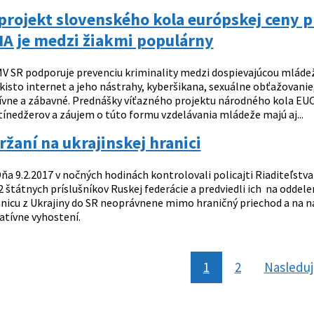
projekt slovenského kola európskej ceny p
A je medzi žiakmi populárny
V SR podporuje prevenciu kriminality medzi dospievajúcou mládežo
kisto internet a jeho nástrahy, kyberšikana, sexuálne obťažovani
tívne a zábavné. Prednášky víťazného projektu národného kola EUC
tínedžerov a záujem o túto formu vzdelávania mládeže majú aj...
ržaní na ukrajinskej hranici
ňa 9.2.2017 v nočných hodinách kontrolovali policajti Riaditeľstva
2 štátnych príslušníkov Ruskej federácie a predviedli ich na oddele
anicu z Ukrajiny do SR neoprávnene mimo hraničný priechod a na n
atívne vyhostení.
1
2
Nasledu