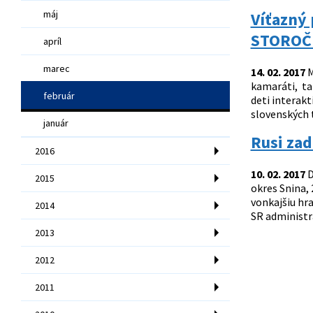
máj
Víťazný 
STOROČI
apríl
marec
14. 02. 2017
M
kamaráti, ta
február
deti interak
slovenských 
január
Rusi zad
2016
10. 02. 2017
D
2015
okres Snina, 
vonkajšiu hr
2014
SR administr
2013
2012
2011