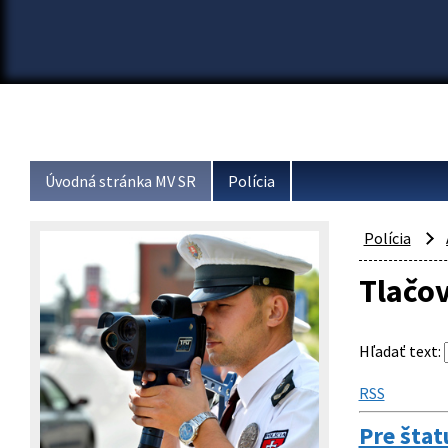
Úvodná stránka MV SR
Polícia
Polícia
Tlačo
Hľadať text
:
RSS
Pre štat