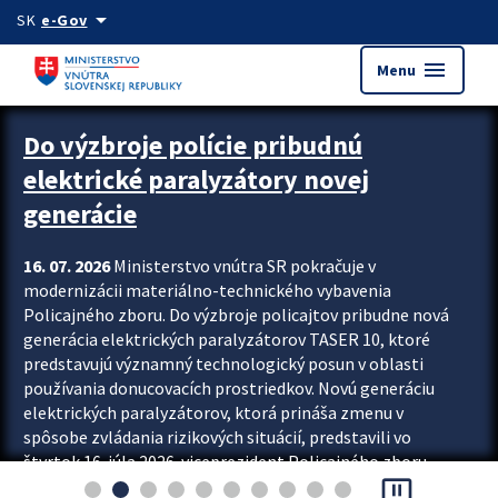
Preskocit na hlavný obsah
arrow_drop_down
SK
e-Gov
menu
Menu
Zastavit automatický posun upútavok
Do výzbroje polície pribudnú
elektrické paralyzátory novej
generácie
16. 07. 2026
Ministerstvo vnútra SR pokračuje v
modernizácii materiálno-technického vybavenia
Policajného zboru. Do výzbroje policajtov pribudne nová
generácia elektrických paralyzátorov TASER 10, ktoré
predstavujú významný technologický posun v oblasti
používania donucovacích prostriedkov. Novú generáciu
elektrických paralyzátorov, ktorá prináša zmenu v
spôsobe zvládania rizikových situácií, predstavili vo
štvrtok 16. júla 2026 viceprezident Policajného zboru
pause_presentation
Rastislav Polakovič a riaditeľ odboru výcviku...