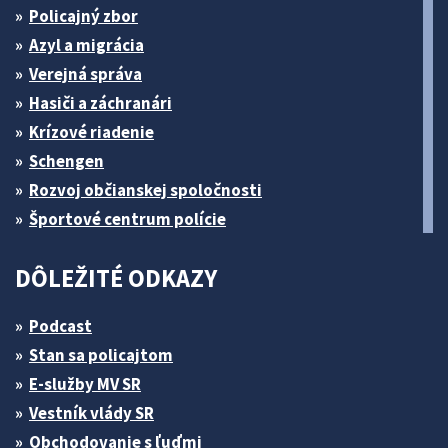
Policajný zbor
Azyl a migrácia
Verejná správa
Hasiči a záchranári
Krízové riadenie
Schengen
Rozvoj občianskej spoločnosti
Športové centrum polície
DÔLEŽITÉ ODKAZY
Podcast
Stan sa policajtom
E-služby MV SR
Vestník vlády SR
Obchodovanie s ľuďmi