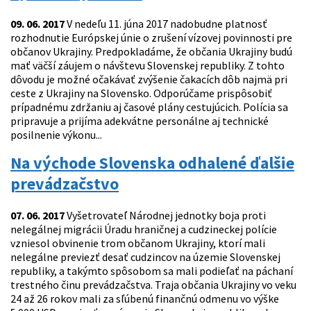
09. 06. 2017
V nedeľu 11. júna 2017 nadobudne platnosť
rozhodnutie Európskej únie o zrušení vízovej povinnosti pre
občanov Ukrajiny. Predpokladáme, že občania Ukrajiny budú
mať väčší záujem o návštevu Slovenskej republiky. Z tohto
dôvodu je možné očakávať zvýšenie čakacích dôb najmä pri
ceste z Ukrajiny na Slovensko. Odporúčame prispôsobiť
prípadnému zdržaniu aj časové plány cestujúcich. Polícia sa
pripravuje a prijíma adekvátne personálne aj technické
posilnenie výkonu...
Na východe Slovenska odhalené ďalšie
prevádzačstvo
07. 06. 2017
Vyšetrovateľ Národnej jednotky boja proti
nelegálnej migrácii Úradu hraničnej a cudzineckej polície
vzniesol obvinenie trom občanom Ukrajiny, ktorí mali
nelegálne previezť desať cudzincov na územie Slovenskej
republiky, a takýmto spôsobom sa mali podieľať na páchaní
trestného činu prevádzačstva. Traja občania Ukrajiny vo veku
24 až 26 rokov mali za sľúbenú finančnú odmenu vo výške