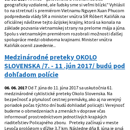
geograficky vzdialené, ale ľudsky sme si veľmi blízki." Vyhlásil
to na stretnutí s premiérom Vietnamu Nguyen Xuan Phucom
podpredseda vlády SR a minister vnútra SR Róbert Kaliňák na
oficiálnej návšteve tejto ázijskej krajiny, ktorá sa konala na
základe pozvania vietnamskej strany na prelome mája a júna.
Spolu s vietnamským premiérom rozobrali možnosti ďalšej
spolupráce medzi obidvoma krajinami. Minister vnútra
Kaliňák ocenil zavedenie...
Medzinárodné preteky OKOLO
SLOVENSKA /7. - 11 .jún 2017/ budú pod
dohľadom polície
06. 06. 2017
Od 7. júna do 11. júna 2017 sa uskutočnia 61.
medzinárodné cyklistické preteky Okolo Slovenska. Na
bezpečnosť a plynulosť cestnej premávky, ako aj na verejný
poriadok počas týchto dní budú dohliadať policajti. Verejnosť
budeme o obmedzeniach a zmenách v doprave včas
informovať prostredníctvom jednotlivých krajských
riaditeľstiev Policajného zboru. Preteky začínajú v meste
Levoča prológom v dĺžke 3,7 km. Následne dňa 8. júna je prvá