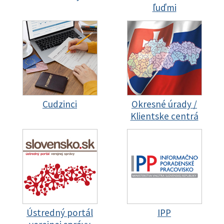
ľuďmi
Cudzinci
Okresné úrady /
Klientske centrá
Ústredný portál
IPP