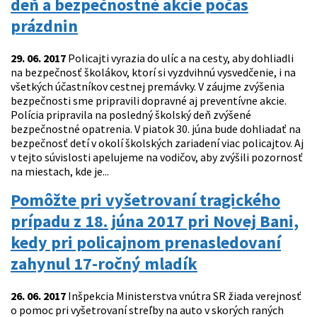
deň a bezpečnostné akcie počas
prázdnin
29. 06. 2017
Policajti vyrazia do ulíc a na cesty, aby dohliadli
na bezpečnosť školákov, ktorí si vyzdvihnú vysvedčenie, i na
všetkých účastníkov cestnej premávky. V záujme zvýšenia
bezpečnosti sme pripravili dopravné aj preventívne akcie.
Polícia pripravila na posledný školský deň zvýšené
bezpečnostné opatrenia. V piatok 30. júna bude dohliadať na
bezpečnosť detí v okolí školských zariadení viac policajtov. Aj
v tejto súvislosti apelujeme na vodičov, aby zvýšili pozornosť
na miestach, kde je...
Pomôžte pri vyšetrovaní tragického
prípadu z 18. júna 2017 pri Novej Bani,
kedy pri policajnom prenasledovaní
zahynul 17-ročný mladík
26. 06. 2017
Inšpekcia Ministerstva vnútra SR žiada verejnosť
o pomoc pri vyšetrovaní streľby na auto v skorých raných