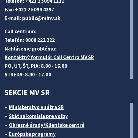
Telefón: +421 2 5094 1111
Fax: +421 2 5094 4397
E-mail:
public@minv
.sk
Call centrum:
Telefón: 0800 222 222
Nahlásenie problému:
Kontaktný formulár Call Centra MV SR
PO, UT, ŠT, PIA: 8.00 - 16.00
STREDA: 8.00 - 17.00
SEKCIE MV SR
Ministerstvo vnútra SR
Štátna komisia pre volby
Okresné úrady/Klientske centrá
Európske programy