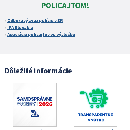
POLICAJTOM!
Odborový zväz polície v SR
IPA Slovakia
Asociácia policajtov vo výslužbe
Dôležité informácie