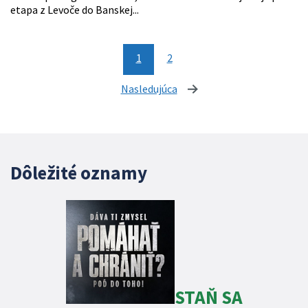
etapa z Levoče do Banskej...
1
2
Nasledujúca
stránka
Dôležité oznamy
STAŇ SA