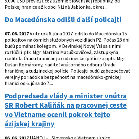
5.000 USD previezť cez územie Slovenskej republiky, od
Poľskej hranice až k obci Nižná Jablonka, okres...
Do Macedónska odišli ďalší policajti
07. 06. 2017
V utorok 6. júna 2017 odišlo do Macedónska 15
policajtov na ôsmich služobných vozidlách PZ. Počas 28 dní
budú pomáhať kolegom. V Devínskej Novej Vsi sa s nimi
rozlúčili plk. Mgr. Martina Matuškovičová, zástupkyňa
riaditeľa Úradu hraničnej a cudzineckej polície a pplk. Mgr.
Dušan Komáromy, riaditeľ vnútorného odboru Úradu
hraničnej a cudzineckej polície. Policajti budú zabezpečovať
verejný poriadok a bezpečnosť na macedónsko-gréckej
hranici od 6. júna do 7....
Podpredseda vlády a minister vnútra
SR Robert Kaliňák na pracovnej ceste
vo Vietname ocenil pokrok tejto
ázijskej krajiny
06. 06. 2017
HANOJ – „Slovensko a Vietnam sú síce