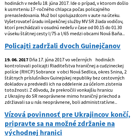
hodinách v nedeľu 18. júna 2017. Ide o prípad, v ktorom došlo
k usmrteniu 17-ročného chlapca počas policajného
prenasledovania. Muž bol spolujazdcom v aute na úteku.
Vyšetrovateľ úradu inšpekčnej služby MV SR žiada vodičov,
ktorí prechádzali v osudnú nedeľu v čase od 00.15 do 01.30
v úseku štátnej cesty I/75 a I/65 medzi obcami Nová Baňa...
Policajti zadržali dvoch Guinejčanov
19. 06. 2017
Dňa 17. júna 2017 vo večerných hodinách
kontrolovali policajti Riaditeľstva hraničnej a cudzineckej
polície (RHCP) Sobrance v obci Nová Sedlica, okres Snina, 2
štátnych príslušníkov Guinejskej republiky bez cestovných
dokladov a predviedli ich na oddelenie za účelom zistenia
totožnosti. Z dôvodu, že prekročili vonkajšiu hranicu
z Ukrajiny do SR neoprávnene mimo hraničný priechod a
zdržiavali sa u nás neoprávnene, boli administratívne...
Vízová povinnosť pre Ukrajincov končí,
pripravte sa na možné zdržanie na
východnej hranici