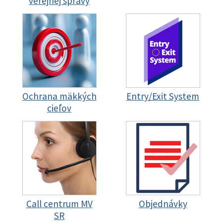
verejnej správy
Ochrana mäkkých
Entry/Exit System
cieľov
Call centrum MV
Objednávky
SR