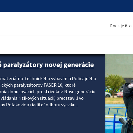
Dnes je 6. 
é paralyzátory novej generácie
i materiálno-technického vybavenia Policajného
rických paralyzátorov TASER 10, ktoré
ania donucovacích prostriedkov. Novú generáciu
ádania rizikových situácií, predstavili vo
v Polakovič a riaditeľ odboru výcviku...