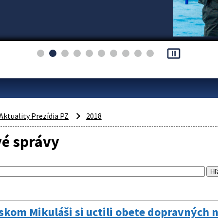
pause_presentation
Aktuality Prezídia PZ
2018
vé správy
skom Mikuláši si uctili obete dopravných 