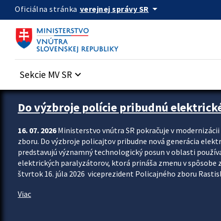
Preskocit na hlavný obsah
arrow_drop_down
verejnej správy SR
Oficiálna stránka
Sekcie MV SR
keyboard_arrow_down
Zastavit automatický posun upútavok
Do výzbroje polície pribudnú elektrick
16. 07. 2026
Ministerstvo vnútra SR pokračuje v modernizáci
zboru. Do výzbroje policajtov pribudne nová generácia elekt
predstavujú významný technologický posun v oblasti použív
elektrických paralyzátorov, ktorá prináša zmenu v spôsobe zvl
štvrtok 16. júla 2026 viceprezident Policajného zboru Rastisla
Viac