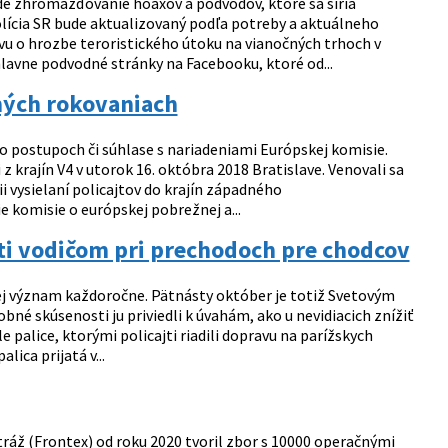
de zhromažďovanie hoaxov a podvodov, ktoré sa šíria
ícia SR bude aktualizovaný podľa potreby a aktuálneho
u o hrozbe teroristického útoku na vianočných trhoch v
lavne podvodné stránky na Facebooku, ktoré od...
mných rokovaniach
h o postupoch či súhlase s nariadeniami Európskej komisie.
 krajín V4 v utorok 16. októbra 2018 Bratislave. Venovali sa
i vysielaní policajtov do krajín západného
e komisie o európskej pobrežnej a...
ajti vodičom pri prechodoch pre chodcov
ej význam každoročne. Pätnásty október je totiž Svetovým
né skúsenosti ju priviedli k úvahám, ako u nevidiacich znížiť
le palice, ktorými policajti riadili dopravu na parížskych
ica prijatá v...
áž (Frontex) od roku 2020 tvoril zbor s 10000 operačnými