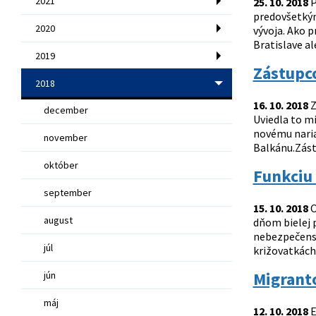
2021
25. 10. 2018
P
predovšetkým
2020
vývoja. Ako 
Bratislave a
2019
Zástupco
2018
16. 10. 2018
Z
december
Uviedla to mi
novému nariad
november
Balkánu.Zástu
október
Funkciu 
september
15. 10. 2018
O
august
dňom bielej p
nebezpečenstv
júl
križovatkách.
Migrant
jún
máj
12. 10. 2018
E