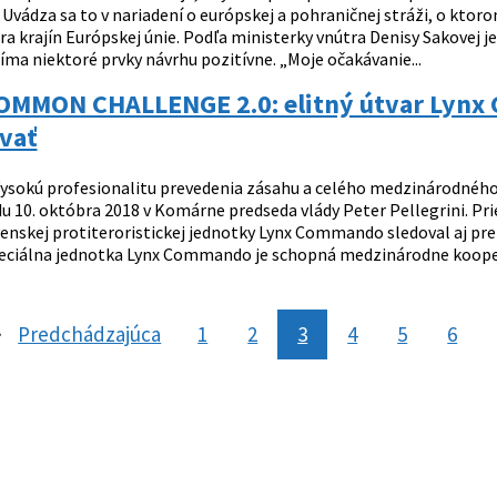
Uvádza sa to v nariadení o európskej a pohraničnej stráži, o ktor
ra krajín Európskej únie. Podľa ministerky vnútra Denisy Sakovej j
íma niektoré prvky návrhu pozitívne. „Moje očakávanie...
OMMON CHALLENGE 2.0: elitný útvar Lynx
vať
ysokú profesionalitu prevedenia zásahu a celého medzinárodného
edu 10. októbra 2018 v Komárne predseda vlády Peter Pellegrini. 
enskej protiteroristickej jednotky Lynx Commando sledoval aj prez
eciálna jednotka Lynx Commando je schopná medzinárodne kooperov
Predchádzajúca
stránka
1
2
3
4
5
6