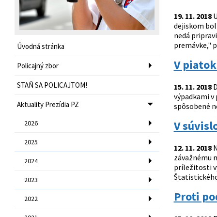
19. 11. 2018
U
dejiskom bol
nedá pripravi
premávke," p
Úvodná stránka
V piato
Policajný zbor
STAŇ SA POLICAJTOM!
15. 11. 2018
D
výpadkami v 
Aktuality Prezídia PZ
spôsobené n
V súvisl
2026
2025
12. 11. 2018
N
závažnému na
2024
príležitosti 
Štatistického
2023
Proti p
2022