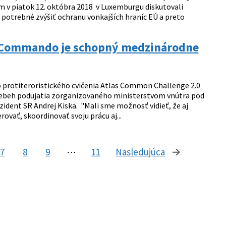
om v piatok 12. októbra 2018 v Luxemburgu diskutovali
e potrebné zvýšiť ochranu vonkajších hraníc EÚ a preto
 Commando je schopný medzinárodne
 protiteroristického cvičenia Atlas Common Challenge 2.0
Priebeh podujatia zorganizovaného ministerstvom vnútra pod
ident SR Andrej Kiska. "Mali sme možnosť vidieť, že aj
ať, skoordinovať svoju prácu aj...
7
8
9
⋯
11
Nasledujúca
stránka