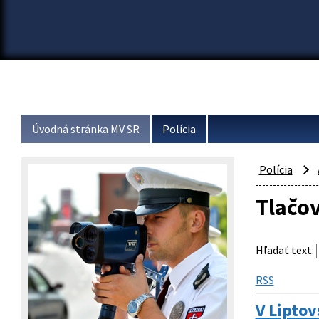
Úvodná stránka MV SR
Polícia
Polícia
Tlačo
Hľadať text
:
RSS
V Liptov