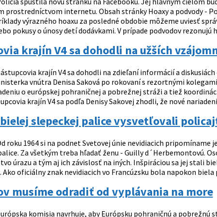
olícia spustila novú stránku na Facebooku. Jej hlavným cieľom bu
 prostredníctvom internetu. Obsah stránky Hoaxy a podvody - Pol
príklady výrazného hoaxu za posledné obdobie môžeme uviesť správ
lebo pokusy o únosy detí dodávkami. V prípade podvodov rezonujú h
via krajín V4 sa dohodli na užších vzájo
ástupcovia krajín V4 sa dohodli na zdieľaní informácií a diskusiác
nisterka vnútra Denisa Saková po rokovaní s rezortnými kolegami z
eniu o európskej pohraničnej a pobrežnej stráži a tiež koordináci
pcovia krajín V4 sa podľa Denisy Sakovej zhodli, že nové nariadeni
bielej slepeckej palice vysvetľovali polic
d roku 1964 si na podnet Svetovej únie nevidiacich pripomíname j
alice. Za všetkým treba hľadať ženu - Guilly d´Herbemontovú. Osob
o úrazu a tým aj ich závislosť na iných. Inšpiráciou sa jej stali bie
 Ako oficiálny znak nevidiacich vo Francúzsku bola napokon biela pal
ov musíme odradiť od vyplávania na more
urópska komisia navrhuje, aby Európsku pohraničnú a pobrežnú str