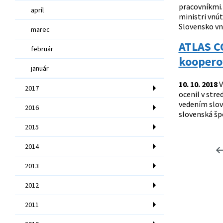
pracovníkmi. 
apríl
ministri vnút
Slovensko vn
marec
ATLAS C
február
koopero
január
10. 10. 2018
V
2017
ocenil v str
vedením slov
2016
slovenská šp
2015
2014
2013
2012
2011