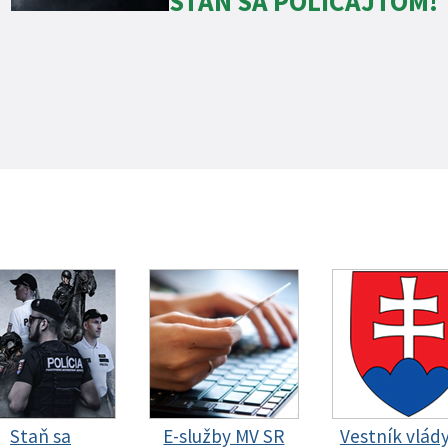
STAŇ SA POLICAJTOM!
Staň sa
E-služby MV SR
Vestník vlád