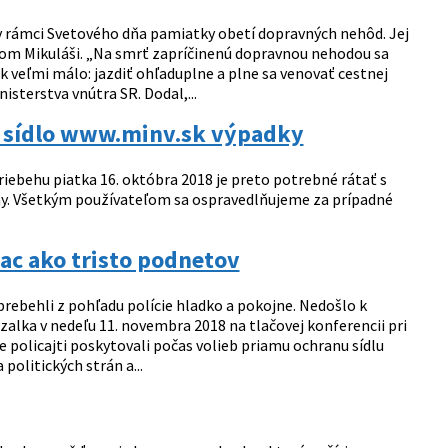
v rámci Svetového dňa pamiatky obetí dopravných nehôd. Jej
skom Mikuláši. „Na smrť zapríčinenú dopravnou nehodou sa
ak veľmi málo: jazdiť ohľaduplne a plne sa venovať cestnej
sterstva vnútra SR. Dodal,...
 sídlo www.minv.sk výpadky
iebehu piatka 16. októbra 2018 je preto potrebné rátať s
iny. Všetkým používateľom sa ospravedlňujeme za prípadné
iac ako tristo podnetov
prebehli z pohľadu polície hladko a pokojne. Nedošlo k
alka v nedeľu 11. novembra 2018 na tlačovej konferencii pri
 policajti poskytovali počas volieb priamu ochranu sídlu
politických strán a...