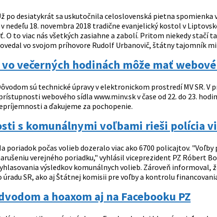
ž po desiatykrát sa uskutočnila celoslovenská pietna spomienka 
 v nedeľu 18. novembra 2018 tradične evanjelický kostol v Liptov
ť. O to viac nás všetkých zasiahne a zabolí. Pritom niekedy stačí t
ovedal vo svojom príhovore Rudolf Urbanovič, štátny tajomník mini
k vo večerných hodinách môže mať webové
ôvodom sú technické úpravy v elektronickom prostredí MV SR. V pr
prístupnosti webového sídla www.minv.sk v čase od 22. do 23. hod
epríjemnosti a ďakujeme za pochopenie.
osti s komunálnymi voľbami rieši polícia v
a poriadok počas volieb dozeralo viac ako 6700 policajtov. "Voľby 
rušeniu verejného poriadku," vyhlásil viceprezident PZ Róbert Boz
vyhlasovania výsledkov komunálnych volieb. Zároveň informoval, že
 úradu SR, ako aj Štátnej komisii pre voľby a kontrolu financovania 
odvodom a hoaxom aj na Facebooku PZ