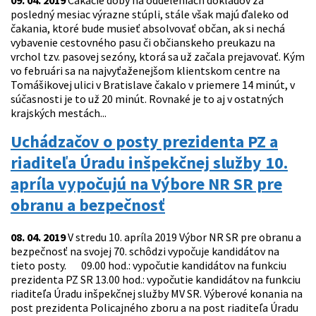
09. 04. 2019
Čakacie doby na oddeleniach dokladov za
posledný mesiac výrazne stúpli, stále však majú ďaleko od
čakania, ktoré bude musieť absolvovať občan, ak si nechá
vybavenie cestovného pasu či občianskeho preukazu na
vrchol tzv. pasovej sezóny, ktorá sa už začala prejavovať. Kým
vo februári sa na najvyťaženejšom klientskom centre na
Tomášikovej ulici v Bratislave čakalo v priemere 14 minút, v
súčasnosti je to už 20 minút. Rovnaké je to aj v ostatných
krajských mestách...
Uchádzačov o posty prezidenta PZ a
riaditeľa Úradu inšpekčnej služby 10.
apríla vypočujú na Výbore NR SR pre
obranu a bezpečnosť
08. 04. 2019
V stredu 10. apríla 2019 Výbor NR SR pre obranu a
bezpečnosť na svojej 70. schôdzi vypočuje kandidátov na
tieto posty. 09.00 hod.: vypočutie kandidátov na funkciu
prezidenta PZ SR 13.00 hod.: vypočutie kandidátov na funkciu
riaditeľa Úradu inšpekčnej služby MV SR. Výberové konania na
post prezidenta Policajného zboru a na post riaditeľa Úradu