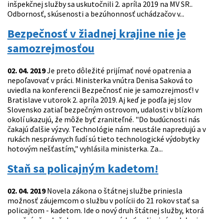
inšpekčnej služby sa uskutočnili 2. apríla 2019 na MV SR..
Odbornosť, skúsenosti a bezúhonnosť uchádzačov v...
Bezpečnosť v žiadnej krajine nie je
samozrejmosťou
02. 04. 2019
Je preto dôležité prijímať nové opatrenia a
nepoľavovať v práci. Ministerka vnútra Denisa Saková to
uviedla na konferencii Bezpečnosť nie je samozrejmosť! v
Bratislave v utorok 2. apríla 2019. Aj keď je podľa jej slov
Slovensko zatiaľ bezpečným ostrovom, udalosti v blízkom
okolí ukazujú, že môže byť zraniteľné. "Do budúcnosti nás
čakajú ďalšie výzvy. Technológie nám neustále napredujú a v
rukách nesprávnych ľudí sú tieto technologické výdobytky
hotovým nešťastím," vyhlásila ministerka. Za...
Staň sa policajným kadetom!
02. 04. 2019
Novela zákona o štátnej službe priniesla
možnosť záujemcom o službu v polícii do 21 rokov stať sa
policajtom - kadetom. Ide o nový druh štátnej služby, ktorá