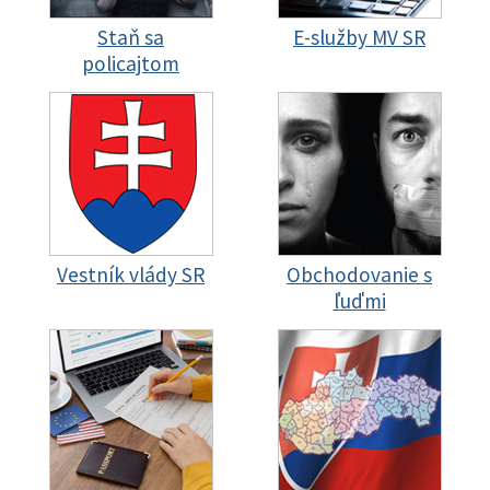
Staň sa
E-služby MV SR
policajtom
Vestník vlády SR
Obchodovanie s
ľuďmi