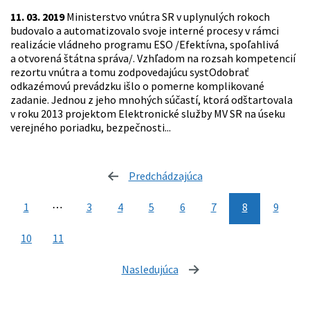
11. 03. 2019
Ministerstvo vnútra SR v uplynulých rokoch
budovalo a automatizovalo svoje interné procesy v rámci
realizácie vládneho programu ESO /Efektívna, spoľahlivá
a otvorená štátna správa/. Vzhľadom na rozsah kompetencií
rezortu vnútra a tomu zodpovedajúcu systOdobrať
odkazémovú prevádzku išlo o pomerne komplikované
zadanie. Jednou z jeho mnohých súčastí, ktorá odštartovala
v roku 2013 projektom Elektronické služby MV SR na úseku
verejného poriadku, bezpečnosti...
Predchádzajúca
stránka
1
⋯
3
4
5
6
7
8
9
10
11
Nasledujúca
stránka