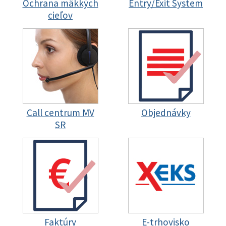
Ochrana mäkkých
Entry/Exit System
cieľov
Call centrum MV
Objednávky
SR
Faktúry
E-trhovisko