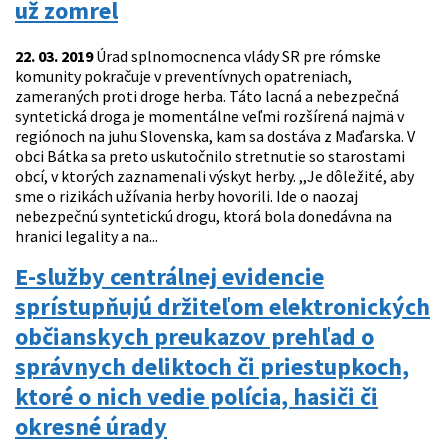
už zomrel
22. 03. 2019
Úrad splnomocnenca vlády SR pre rómske
komunity pokračuje v preventívnych opatreniach,
zameraných proti droge herba. Táto lacná a nebezpečná
syntetická droga je momentálne veľmi rozšírená najmä v
regiónoch na juhu Slovenska, kam sa dostáva z Maďarska. V
obci Bátka sa preto uskutočnilo stretnutie so starostami
obcí, v ktorých zaznamenali výskyt herby. ,,Je dôležité, aby
sme o rizikách užívania herby hovorili. Ide o naozaj
nebezpečnú syntetickú drogu, ktorá bola donedávna na
hranici legality a na...
E-služby centrálnej evidencie
sprístupňujú držiteľom elektronických
občianskych preukazov prehľad o
správnych deliktoch či priestupkoch,
ktoré o nich vedie polícia, hasiči či
okresné úrady