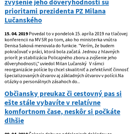
zvýšenie jeho dôveryhodnosti sú
prioritami prezidenta PZ Milana
Lučanského
15. 04. 2019
Povedal to v pondelok 15. apríla 2019 na tlačovej
konferencii na MV SR po tom, ako ho ministerka vnútra
Denisa Saková menovala do funkcie. "Verím, že budem
pokračovať v práci, ktorá bola začatá. Jednou z hlavných
priorít je stabilizácia Policajného zboru a zvýšenie jeho
dôveryhodnosti," uviedol Milan Lučanský V rámci
reorganizácie polície by chcel skvalitniť a zefektívniť činnosť
špecializovaných útvarov aj základných útvarov v polícii.Na
otázky o personálnych zásahoch do...
Občiansky preukaz či cestovný pas si
ešte stále vybavíte v relatívne
komfortnom čase, neskôr si počkáte
dlhšie