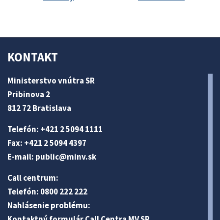
KONTAKT
Ministerstvo vnútra SR
Pribinova 2
812 72 Bratislava
Telefón: +421 2 5094 1111
Fax: +421 2 5094 4397
E-mail:
public@minv
.sk
Call centrum:
Telefón: 0800 222 222
Nahlásenie problému:
Kontaktný formulár Call Centra MV SR