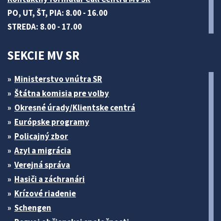
PO, UT, ŠT, PIA: 8.00 - 16.00
STREDA: 8.00 - 17.00
SEKCIE MV SR
Ministerstvo vnútra SR
Štátna komisia pre volby
Okresné úrady/Klientske centrá
Európske programy
Policajný zbor
Azyl a migrácia
Verejná správa
Hasiči a záchranári
Krízové riadenie
Schengen