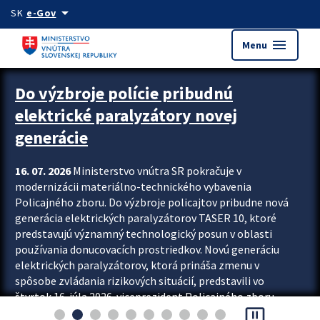
Preskocit na hlavný obsah
arrow_drop_down
SK
e-Gov
menu
Menu
Zastavit automatický posun upútavok
Do výzbroje polície pribudnú
elektrické paralyzátory novej
generácie
16. 07. 2026
Ministerstvo vnútra SR pokračuje v
modernizácii materiálno-technického vybavenia
Policajného zboru. Do výzbroje policajtov pribudne nová
generácia elektrických paralyzátorov TASER 10, ktoré
predstavujú významný technologický posun v oblasti
používania donucovacích prostriedkov. Novú generáciu
elektrických paralyzátorov, ktorá prináša zmenu v
spôsobe zvládania rizikových situácií, predstavili vo
štvrtok 16. júla 2026 viceprezident Policajného zboru
pause_presentation
Rastislav Polakovič a riaditeľ odboru výcviku...