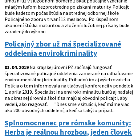
umožní už v služobnom pomere získať policajné vzdelanie
mladým ľuďom bezprostredne po získaní maturity. Policajt
bude kadetom počas štúdia na strednej odbornej škole
Policajného zboru v trvaní 12 mesiacov. Po úspešnom
ukončení štúdia maturitou a zložení služobnej prísahy bude
zaradený do výkonu...
Policajný zbor už má špecializované
oddelenia envirokriminality
01. 04. 2019
Na krajskej úrovni PZ začínajú fungovať
špecializované policajné oddelenia zamerané na odhaľovanie
environmentálnej kriminality. Pribudnú im aj vyšetrovatelia.
Polícia o tom informovala na tlačovej konferencii v pondelok
1. apríla 2019. Špecialisti na envirokriminalitu budú aj naďalej
na okresnej úrovni a školiť sa majú aj obvodní policajti, aby
vedeli, ako reagovať. "Dnes sme v situácii, keď máme viac
ako 200 obvodných oddelení, a keď sa takýto prípad...
Splnomocnenec pre rómske komunity:
Herba je reálnou hrozbou, jeden človek