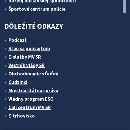
Rozvoj občianskej spoločnosti
Športové centrum polície
DÔLEŽITÉ ODKAZY
Podcast
Stan sa policajtom
E-služby MV SR
Vestník vlády SR
Obchodovanie s ľuďmi
Cudzinci
Miestna štátna správa
Vládny program ESO
Call centrum MV SR
E-trhovisko