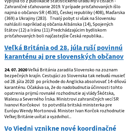
Vyplýva to z publikácie Štatistického úradu My v číslach -
Zahraničné sťahovanie 2019. V prípade prisťahovaných išlo
najmä o občanov SR (4530), Českej republiky (408), Maďarska
(369) a Ukrajiny (283). Trvalý pobyt si však na Slovensku
nahlásili napríklad aj občania Albánska (14), Spojených
štátov (12) a Iránu (11).Predchádzajúcim bydliskom
prisťahovaných boli najčastejšie Česká republika...
Veľká Británia od 28. júla ruší povinnú
karanténu aj pre slovenských občanov
24. 07. 2020
Veľká Británia zaradila Slovensko na zoznam
bezpečných krajín. Cestujúci zo Slovenska tak nebudú musieť
od 28. júla 2020 po príchode do Anglicka absolvovať 14-dňovú
karanténu. Očakáva sa, že do nadobudnutia účinnosti tohto
opatrenia prijmú rovnaké rozhodnutie aj vlády Škótska,
Walesu a Severného Írska. Ministrovi zahraničných vecí SR
Ivanovi Korčokovi to potvrdila britská ministerka pre
Európu Wendy Mortonová. Minister Ivan Korčok rozhodnutie
Veľkej Británie uvítal a vyzdvihol...
Vo Viedni vznikne nové koordinačné