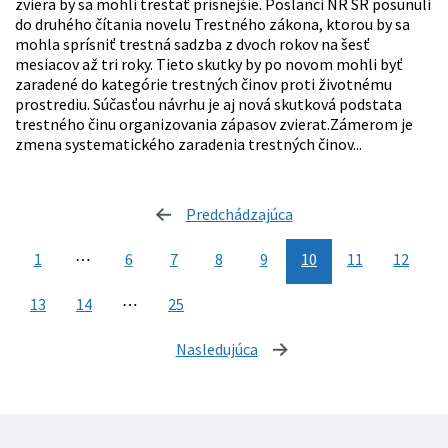
zviera by sa mohli trestať prísnejšie. Poslanci NR SR posunuli
do druhého čítania novelu Trestného zákona, ktorou by sa
mohla sprísniť trestná sadzba z dvoch rokov na šesť
mesiacov až tri roky. Tieto skutky by po novom mohli byť
zaradené do kategórie trestných činov proti životnému
prostrediu. Súčasťou návrhu je aj nová skutková podstata
trestného činu organizovania zápasov zvierat.Zámerom je
zmena systematického zaradenia trestných činov...
Predchádzajúca
stránka
1
⋯
6
7
8
9
10
11
12
13
14
⋯
25
Nasledujúca
stránka