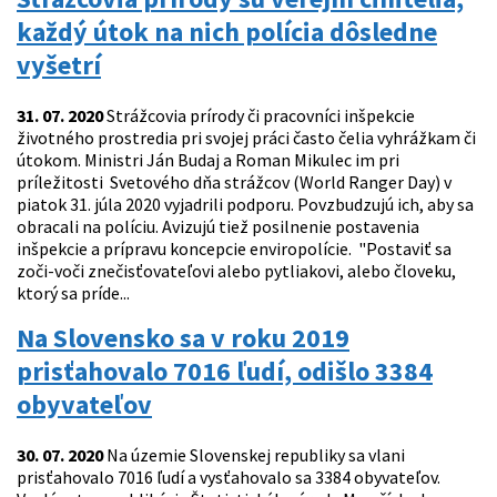
každý útok na nich polícia dôsledne
vyšetrí
31. 07. 2020
Strážcovia prírody či pracovníci inšpekcie
životného prostredia pri svojej práci často čelia vyhrážkam či
útokom. Ministri Ján Budaj a Roman Mikulec im pri
príležitosti Svetového dňa strážcov (World Ranger Day) v
piatok 31. júla 2020 vyjadrili podporu. Povzbudzujú ich, aby sa
obracali na políciu. Avizujú tiež posilnenie postavenia
inšpekcie a prípravu koncepcie enviropolície. "Postaviť sa
zoči-voči znečisťovateľovi alebo pytliakovi, alebo človeku,
ktorý sa príde...
Na Slovensko sa v roku 2019
prisťahovalo 7016 ľudí, odišlo 3384
obyvateľov
30. 07. 2020
Na územie Slovenskej republiky sa vlani
prisťahovalo 7016 ľudí a vysťahovalo sa 3384 obyvateľov.