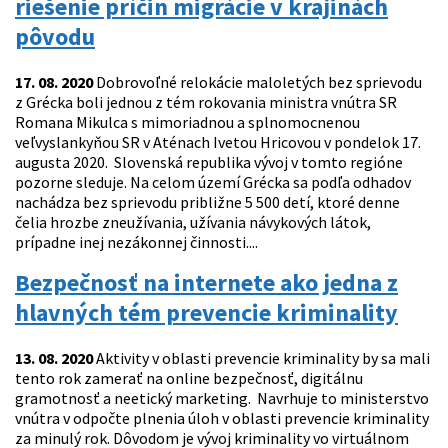
riešenie príčin migrácie v krajinách
pôvodu
17. 08. 2020
Dobrovoľné relokácie maloletých bez sprievodu
z Grécka boli jednou z tém rokovania ministra vnútra SR
Romana Mikulca s mimoriadnou a splnomocnenou
veľvyslankyňou SR v Aténach Ivetou Hricovou v pondelok 17.
augusta 2020. Slovenská republika vývoj v tomto regióne
pozorne sleduje. Na celom území Grécka sa podľa odhadov
nachádza bez sprievodu približne 5 500 detí, ktoré denne
čelia hrozbe zneužívania, užívania návykových látok,
prípadne inej nezákonnej činnosti....
Bezpečnosť na internete ako jedna z
hlavných tém prevencie kriminality
13. 08. 2020
Aktivity v oblasti prevencie kriminality by sa mali
tento rok zamerať na online bezpečnosť, digitálnu
gramotnosť a neetický marketing. Navrhuje to ministerstvo
vnútra v odpočte plnenia úloh v oblasti prevencie kriminality
za minulý rok. Dôvodom je vývoj kriminality vo virtuálnom