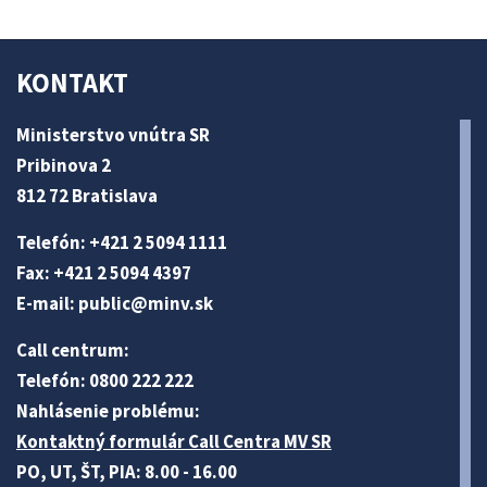
KONTAKT
Ministerstvo vnútra SR
Pribinova 2
812 72 Bratislava
Telefón: +421 2 5094 1111
Fax: +421 2 5094 4397
E-mail:
public@minv
.sk
Call centrum:
Telefón: 0800 222 222
Nahlásenie problému:
Kontaktný formulár Call Centra MV SR
PO, UT, ŠT, PIA: 8.00 - 16.00