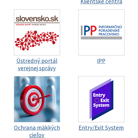
Klientske centrá
Ústredný portál
IPP
verejnej správy
Ochrana mäkkých
Entry/Exit System
cieľov