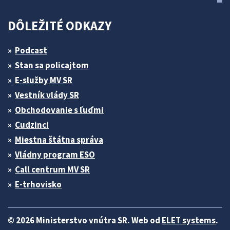
DÔLEŽITÉ ODKAZY
Podcast
Stan sa policajtom
E-služby MV SR
Vestník vlády SR
Obchodovanie s ľuďmi
Cudzinci
Miestna štátna správa
Vládny program ESO
Call centrum MV SR
E-trhovisko
© 2026 Ministerstvo vnútra SR. Web od
ELET systems
.