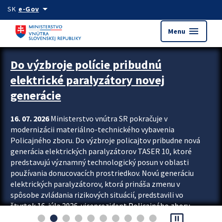
Preskocit na hlavný obsah
arrow_drop_down
SK
e-Gov
menu
Menu
Zastavit automatický posun upútavok
Do výzbroje polície pribudnú
elektrické paralyzátory novej
generácie
16. 07. 2026
Ministerstvo vnútra SR pokračuje v
modernizácii materiálno-technického vybavenia
Policajného zboru. Do výzbroje policajtov pribudne nová
generácia elektrických paralyzátorov TASER 10, ktoré
predstavujú významný technologický posun v oblasti
používania donucovacích prostriedkov. Novú generáciu
elektrických paralyzátorov, ktorá prináša zmenu v
spôsobe zvládania rizikových situácií, predstavili vo
štvrtok 16. júla 2026 viceprezident Policajného zboru
pause_presentation
Rastislav Polakovič a riaditeľ odboru výcviku...