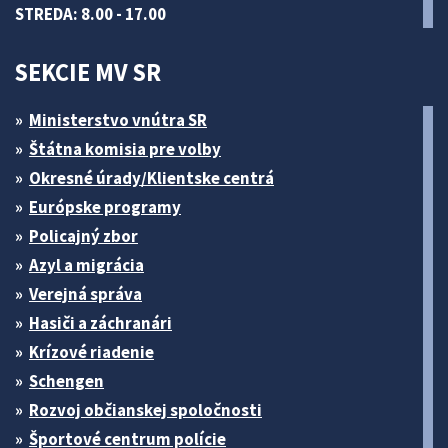
STREDA: 8.00 - 17.00
SEKCIE MV SR
Ministerstvo vnútra SR
Štátna komisia pre volby
Okresné úrady/Klientske centrá
Európske programy
Policajný zbor
Azyl a migrácia
Verejná správa
Hasiči a záchranári
Krízové riadenie
Schengen
Rozvoj občianskej spoločnosti
Športové centrum polície