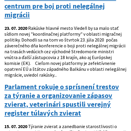
centrum pre boj proti nelegálnej
migrácii
23. 07. 2020
Rakúske hlavné mesto Viedeň by sa malo stať
sídlom novej "koordinačnej platformy" v oblasti migračnej
politiky. Dohodli sa na tom vo štvrtok 23. júla 2020 počas
záverečného dňa konferencie o boji proti nelegálnej migrácii
na trasách vedúcich cez východné Stredomorie ministri
vnútra a ďalší zástupcovia z 18 krajín, ako aj Európskej
komisie (EK). Cieľom novej platformy je zefektívnenie
opatrení EÚ a štátov západného Balkánu v oblasti nelegálnej
migrácie, uviedol rakúsky...
Parlament rokuje o sprísnení trestov
za týranie a organizovanie zápasov
zvierat, veterinári spustili verejný
register túlavých zvierat
15. 07. 2020
Týranie zvierat a zanedbanie starostlivosti o