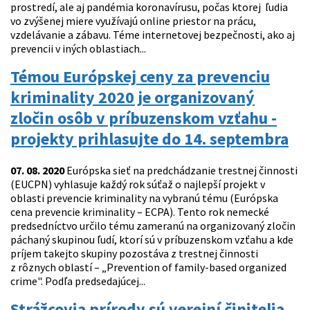
prostredí, ale aj pandémia koronavírusu, počas ktorej ľudia
vo zvýšenej miere využívajú online priestor na prácu,
vzdelávanie a zábavu. Téme internetovej bezpečnosti, ako aj
prevencii v iných oblastiach...
Témou Európskej ceny za prevenciu
kriminality 2020 je organizovaný
zločin osôb v príbuzenskom vzťahu -
projekty prihlasujte do 14. septembra
07. 08. 2020
Európska sieť na predchádzanie trestnej činnosti
(EUCPN) vyhlasuje každý rok súťaž o najlepší projekt v
oblasti prevencie kriminality na vybranú tému (Európska
cena prevencie kriminality – ECPA). Tento rok nemecké
predsedníctvo určilo tému zameranú na organizovaný zločin
páchaný skupinou ľudí, ktorí sú v príbuzenskom vzťahu a kde
príjem takejto skupiny pozostáva z trestnej činnosti
z rôznych oblastí – „Prevention of family-based organized
crime". Podľa predsedajúcej...
Strážcovia prírody sú verejní činitelia,