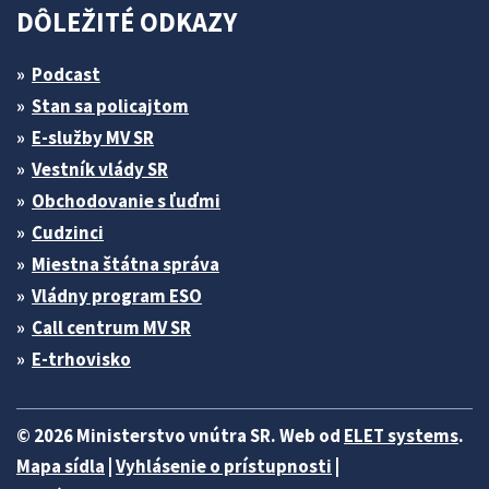
DÔLEŽITÉ ODKAZY
Podcast
Stan sa policajtom
E-služby MV SR
Vestník vlády SR
Obchodovanie s ľuďmi
Cudzinci
Miestna štátna správa
Vládny program ESO
Call centrum MV SR
E-trhovisko
© 2026 Ministerstvo vnútra SR. Web od
ELET systems
.
Mapa sídla
|
Vyhlásenie o prístupnosti
|