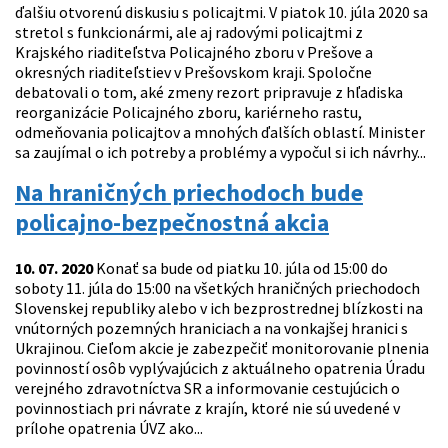
ďalšiu otvorenú diskusiu s policajtmi. V piatok 10. júla 2020 sa
stretol s funkcionármi, ale aj radovými policajtmi z
Krajského riaditeľstva Policajného zboru v Prešove a
okresných riaditeľstiev v Prešovskom kraji. Spoločne
debatovali o tom, aké zmeny rezort pripravuje z hľadiska
reorganizácie Policajného zboru, kariérneho rastu,
odmeňovania policajtov a mnohých ďalších oblastí. Minister
sa zaujímal o ich potreby a problémy a vypočul si ich návrhy...
Na hraničných priechodoch bude
policajno-bezpečnostná akcia
10. 07. 2020
Konať sa bude od piatku 10. júla od 15:00 do
soboty 11. júla do 15:00 na všetkých hraničných priechodoch
Slovenskej republiky alebo v ich bezprostrednej blízkosti na
vnútorných pozemných hraniciach a na vonkajšej hranici s
Ukrajinou. Cieľom akcie je zabezpečiť monitorovanie plnenia
povinností osôb vyplývajúcich z aktuálneho opatrenia Úradu
verejného zdravotníctva SR a informovanie cestujúcich o
povinnostiach pri návrate z krajín, ktoré nie sú uvedené v
prílohe opatrenia ÚVZ ako...