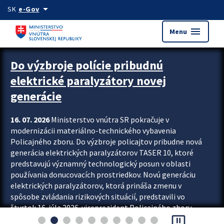
Preskocit na hlavný obsah
arrow_drop_down
SK
e-Gov
menu
Menu
Zastavit automatický posun upútavok
Do výzbroje polície pribudnú
elektrické paralyzátory novej
generácie
16. 07. 2026
Ministerstvo vnútra SR pokračuje v
modernizácii materiálno-technického vybavenia
Policajného zboru. Do výzbroje policajtov pribudne nová
generácia elektrických paralyzátorov TASER 10, ktoré
predstavujú významný technologický posun v oblasti
používania donucovacích prostriedkov. Novú generáciu
elektrických paralyzátorov, ktorá prináša zmenu v
spôsobe zvládania rizikových situácií, predstavili vo
štvrtok 16. júla 2026 viceprezident Policajného zboru
pause_presentation
Rastislav Polakovič a riaditeľ odboru výcviku...