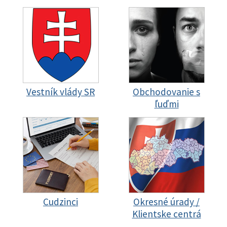
Vestník vlády SR
Obchodovanie s
ľuďmi
Cudzinci
Okresné úrady /
Klientske centrá