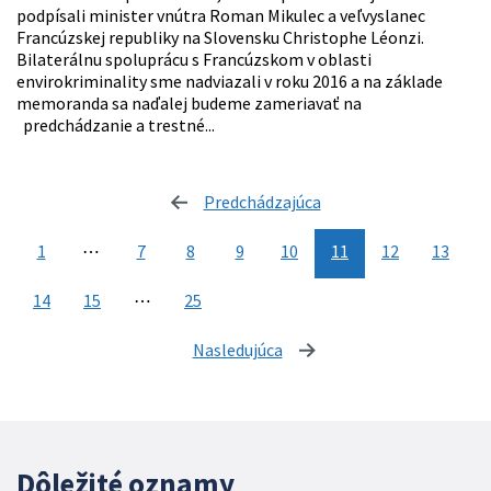
podpísali minister vnútra Roman Mikulec a veľvyslanec
Francúzskej republiky na Slovensku Christophe Léonzi.
Bilaterálnu spoluprácu s Francúzskom v oblasti
envirokriminality sme nadviazali v roku 2016 a na základe
memoranda sa naďalej budeme zameriavať na
predchádzanie a trestné...
Predchádzajúca
stránka
1
⋯
7
8
9
10
11
12
13
14
15
⋯
25
Nasledujúca
stránka
Dôležité oznamy