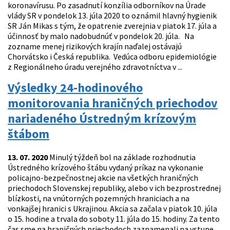
koronavírusu. Po zasadnutí konzília odborníkov na Úrade
vlády SR v pondelok 13. júla 2020 to oznámil hlavný hygienik
SR Ján Mikas s tým, že opatrenie zverejnia v piatok 17. júla a
účinnosť by malo nadobudnúť v pondelok 20. júla. Na
zozname menej rizikových krajín naďalej ostávajú
Chorvátsko i Česká republika. Vedúca odboru epidemiológie
z Regionálneho úradu verejného zdravotníctva v ...
Výsledky 24-hodinového
monitorovania hraničných priechodov
nariadeného Ústredným krízovým
štábom
13. 07. 2020
Minulý týždeň bol na základe rozhodnutia
Ústredného krízového štábu vydaný príkaz na vykonanie
policajno-bezpečnostnej akcie na všetkých hraničných
priechodoch Slovenskej republiky, alebo v ich bezprostrednej
blízkosti, na vnútorných pozemných hraniciach a na
vonkajšej hranici s Ukrajinou. Akcia sa začala v piatok 10. júla
o 15. hodine a trvala do soboty 11. júla do 15. hodiny. Za tento
čas sme na hraničných priechodoch zaznamenali na vstupe