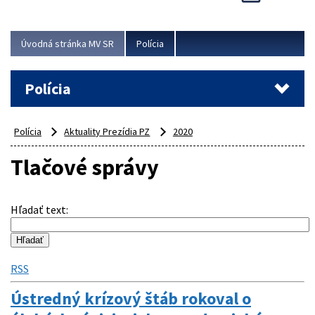
Viac
Úvodná stránka MV SR
Polícia
Polícia
Polícia
Aktuality Prezídia PZ
2020
Tlačové správy
Hľadať text
:
RSS
Ústredný krízový štáb rokoval o