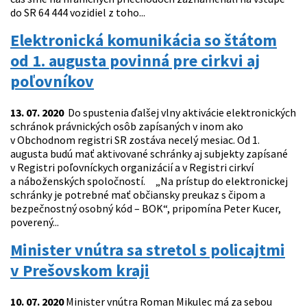
do SR 64 444 vozidiel z toho...
Elektronická komunikácia so štátom
od 1. augusta povinná pre cirkvi aj
poľovníkov
13. 07. 2020
Do spustenia ďalšej vlny aktivácie elektronických
schránok právnických osôb zapísaných v inom ako
v Obchodnom registri SR zostáva necelý mesiac. Od 1.
augusta budú mať aktivované schránky aj subjekty zapísané
v Registri poľovníckych organizácií a v Registri cirkví
a náboženských spoločností. „Na prístup do elektronickej
schránky je potrebné mať občiansky preukaz s čipom a
bezpečnostný osobný kód – BOK“, pripomína Peter Kucer,
poverený...
Minister vnútra sa stretol s policajtmi
v Prešovskom kraji
10. 07. 2020
Minister vnútra Roman Mikulec má za sebou