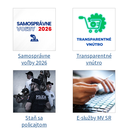
Samosprávne
Transparentné
voľby 2026
vnútro
Staň sa
E-služby MV SR
policajtom