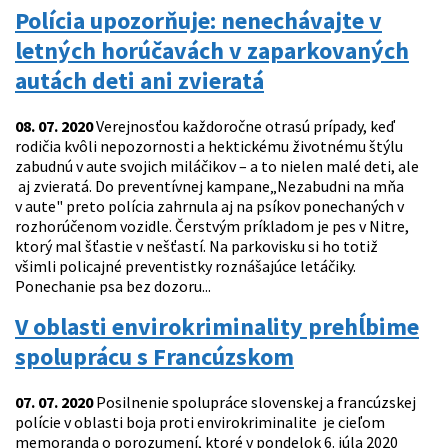
Polícia upozorňuje: nenechávajte v
letných horúčavách v zaparkovaných
autách deti ani zvieratá
08. 07. 2020
Verejnosťou každoročne otrasú prípady, keď
rodičia kvôli nepozornosti a hektickému životnému štýlu
zabudnú v aute svojich miláčikov – a to nielen malé deti, ale
aj zvieratá. Do preventívnej kampane„Nezabudni na mňa
v aute" preto polícia zahrnula aj na psíkov ponechaných v
rozhorúčenom vozidle. Čerstvým príkladom je pes v Nitre,
ktorý mal šťastie v nešťastí. Na parkovisku si ho totiž
všimli policajné preventistky roznášajúce letáčiky.
Ponechanie psa bez dozoru...
V oblasti envirokriminality prehĺbime
spoluprácu s Francúzskom
07. 07. 2020
Posilnenie spolupráce slovenskej a francúzskej
polície v oblasti boja proti envirokriminalite je cieľom
memoranda o porozumení, ktoré v pondelok 6. júla 2020