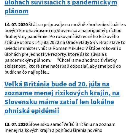
úlohách súvisiacich s pandemickým
plánom
14. 07. 2020
Štát sa pripravuje na možné zhoršenie situácie s
novým koronavírusom na Slovensku a na prípadný príchod
druhej vlny pandémie. Po rokovaní ústredného krízového
štábu v utorok 14. júla 2020 na Úrade vlády SR v Bratislave to
uviedol minister vnútra Roman Mikulec. V štábe rokovali o
úlohách pre jednotlivé rezorty, ktoré úzko súvisia s
pandemickým plánom. "Chceli sme zhodnotiť všetky
skúsenosti, ktoré sme načerpali doposiaľ, aby sme boli do
budúcna čo najlepšie...
Veľká Británia bude od 20. júla na
zozname menej rizikových krajín, na
Slovensku máme zatiaľ len lokálne
ohniská epidémií
13. 07. 2020
Slovensko zaradí Veľkú Britániu na zoznam
menej rizikových krajín z pohľadu šírenia nového