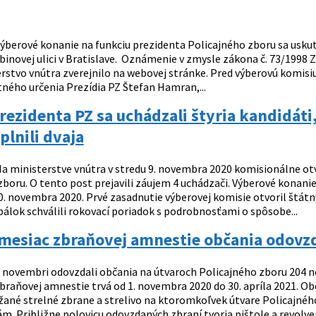
ýberové konanie na funkciu prezidenta Policajného zboru sa uskuto
binovej ulici v Bratislave. Oznámenie v zmysle zákona č. 73/1998 Z
rstvo vnútra zverejnilo na webovej stránke. Pred výberovú komisiu
tného určenia Prezídia PZ Štefan Hamran,...
rezidenta PZ sa uchádzali štyria kandidá
plnili dvaja
a ministerstve vnútra v stredu 9. novembra 2020 komisionálne otv
zboru. O tento post prejavili záujem 4 uchádzači. Výberové konani
30. novembra 2020. Prvé zasadnutie výberovej komisie otvoril štátn
álok schválili rokovací poriadok s podrobnosťami o spôsobe...
mesiac zbraňovej amnestie občania odovzd
 novembri odovzdali občania na útvaroch Policajného zboru 204 ne
zbraňovej amnestie trvá od 1. novembra 2020 do 30. apríla 2021. 
žané strelné zbrane a strelivo na ktoromkoľvek útvare Policajnéh
m. Približne polovicu odovzdaných zbraní tvoria pištole a revolver