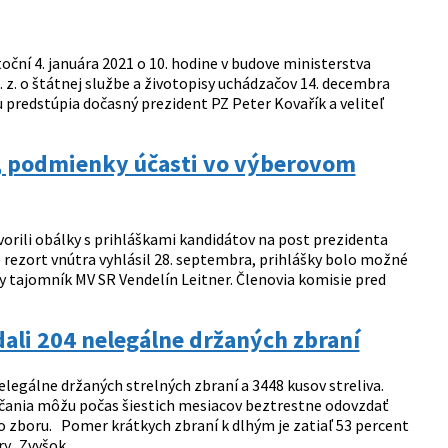
ční 4. januára 2021 o 10. hodine v budove ministerstva
. z. o štátnej službe a životopisy uchádzačov 14. decembra
 predstúpia dočasný prezident PZ Peter Kovařík a veliteľ
ti, podmienky účasti vo výberovom
orili obálky s prihláškami kandidátov na post prezidenta
e rezort vnútra vyhlásil 28. septembra, prihlášky bolo možné
y tajomník MV SR Vendelín Leitner. Členovia komisie pred
ali 204 nelegálne držaných zbraní
legálne držaných strelných zbraní a 3448 kusov streliva.
Občania môžu počas šiestich mesiacov beztrestne odovzdať
o zboru. Pomer krátkych zbraní k dlhým je zatiaľ 53 percent
y. Zvyšok...