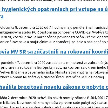
hygienických opatreniach pri vstupe na ú
ra
d utorka 8. decembra 2020 od 7. hodiny majú pendleri na hranicia
ntigénovým alebo PCR testom na ochorenie COVID-19. Vyplýva to 
33/2020, ktorá upravuje karanténne povinnosti osôb v rámci opatre
ranice Slovenska a majú výnimku z domácej izolácie a následného t
via MV SR sa zúčastnili na rokovaní koor
 pondelok 7. decembra 2020 zasadala na ministerstve zahraničnýc
i príprave na rokovanie Európskej rady, na ktorom sa okrem inéh
eľkej Británie a Severného írska. Ministerstvo vnútra na rokovaní
tnera Roman Ružbársky a riaditeľ úradu hraničnej a cudzineckej...
hválila brexitovú novelu zákona o pobyte 
láda 2. decembra 2020 schválila návrh novely zákona č. 404/2001 Z.
 Mikulec. Navrhované zmeny riešia v prvom rade pobytový status ob
0 využijú právo na voľný pohyb a zdržiavajú sa na území Slovenske