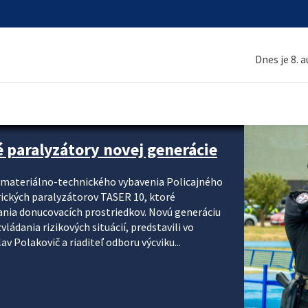
Dnes je 8. 
é paralyzátory novej generácie
i materiálno-technického vybavenia Policajného
rických paralyzátorov TASER 10, ktoré
ania donucovacích prostriedkov. Novú generáciu
ádania rizikových situácií, predstavili vo
v Polakovič a riaditeľ odboru výcviku...