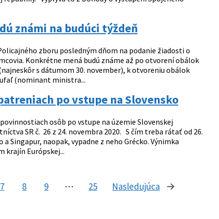
udú známi na budúci týždeň
Policajného zboru posledným dňom na podanie žiadosti o
jemcovia. Konkrétne mená budú známe až po otvorení obálok
 (najneskôr s dátumom 30. november), k otvoreniu obálok
ufaľ (nominant ministra...
atreniach po vstupe na Slovensko
povinnostiach osôb po vstupe na územie Slovenskej
íctva SR č. 26 z 24. novembra 2020. S čím treba rátať od 26.
o a Singapur, naopak, vypadne z neho Grécko. Výnimka
 krajín Európskej...
7
8
9
⋯
25
Nasledujúca
stránka