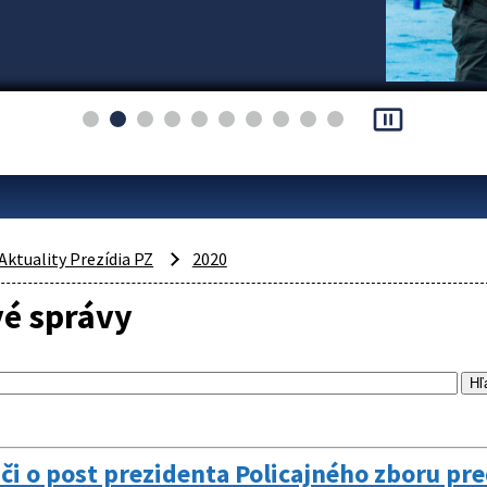
pause_presentation
Aktuality Prezídia PZ
2020
vé správy
i o post prezidenta Policajného zboru pr