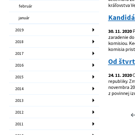
kráľovstva Ve
február
Kandidát
január
2019
30. 11. 2020
P
zaradenie do
2018
komisiou. Ke
komisia prist
2017
Od štvr
2016
24. 11. 2020
O
2015
republiky. Z
novembra 202
2014
z povinnej i
2013
2012
2011