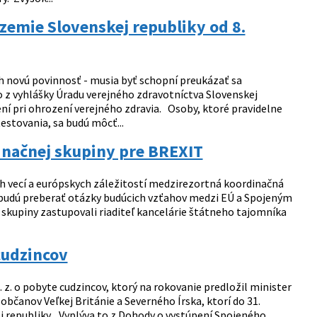
zemie Slovenskej republiky od 8.
ch novú povinnosť - musia byť schopní preukázať sa
z vyhlášky Úradu verejného zdravotníctva Slovenskej
ní pri ohrození verejného zdravia. Osoby, ktoré pravidelne
estovania, sa budú môcť...
dinačnej skupiny pre BREXIT
h vecí a európskych záležitostí medzirezortná koordinačná
o budú preberať otázky budúcich vzťahov medzi EÚ a Spojeným
 skupiny zastupovali riaditeľ kancelárie štátneho tajomníka
cudzincov
 z. o pobyte cudzincov, ktorý na rokovanie predložil minister
čanov Veľkej Británie a Severného Írska, ktorí do 31.
j republiky. Vyplýva to z Dohody o vystúpení Spojeného