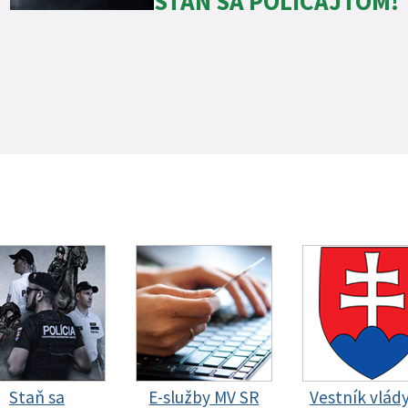
STAŇ SA POLICAJTOM!
Staň sa
E-služby MV SR
Vestník vlád