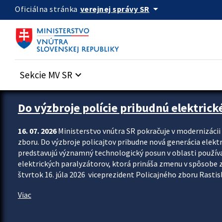
Preskocit na hlavný obsah
arrow_drop_down
verejnej správy SR
Oficiálna stránka
Sekcie MV SR
keyboard_arrow_down
Zastavit automatický posun upútavok
Do výzbroje polície pribudnú elektrick
16. 07. 2026
Ministerstvo vnútra SR pokračuje v modernizáci
zboru. Do výzbroje policajtov pribudne nová generácia elekt
predstavujú významný technologický posun v oblasti použív
elektrických paralyzátorov, ktorá prináša zmenu v spôsobe zvl
štvrtok 16. júla 2026 viceprezident Policajného zboru Rastisla
Viac