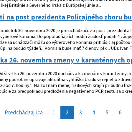
ľkej Británie a Severného Írska z Európskej únie a...
i na post prezidenta Policajného zboru b
ondelok 30. novembra 2020 je pre uchádzačov o post prezidenta 
 výberové konania. Do popoludňajších hodín žiadosť podali 4 záu
ďže sa uchádzači môžu do výberového konania prihlásiť aj poštou
úpi na budúci týždeň. Komisia bude mať 7 členov: plk. JUDr. Ivan F
tka 26. novembra zmeny v karanténnych op
d štvrtka 26. novembra 2020 dochádza k zmenám v karanténnych 
meny podrobne upravuje aktuálna vyhláška Úradu verejného zdravotn
0 od 7. hodiny? Na zoznam menej rizikových krajín pribudnú Írsk
zolácie za predpokladu predloženia negatívneho PCR testu sa okrem
Predchádzajúca
stránka
1
2
3
4
5
6