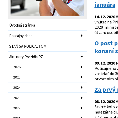
januára
14. 12. 2020
V
vnútra na Pri
Úvodná stránka
2020 ministe
útvaru osobi
Policajný zbor
O post p
STAŇ SA POLICAJTOM!
konaní s
Aktuality Prezídia PZ
09. 12. 2020
N
2026
Policajného 
zasielať do 
2025
otvorením ob
2024
Za prvý 
2023
08. 12. 2020
V
Štvrté kolo 
2022
nelegálne dr
k 47 percentá