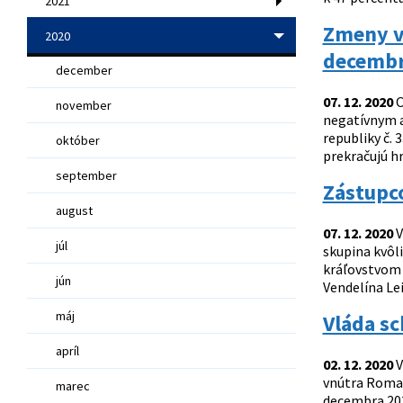
2021
Zmeny v 
2020
decemb
december
07. 12. 2020
O
november
negatívnym a
republiky č. 
október
prekračujú h
september
Zástupco
august
07. 12. 2020
V
júl
skupina kvôl
kráľovstvom V
jún
Vendelína Lei
máj
Vláda sc
apríl
02. 12. 2020
V
vnútra Roman
marec
decembra 202