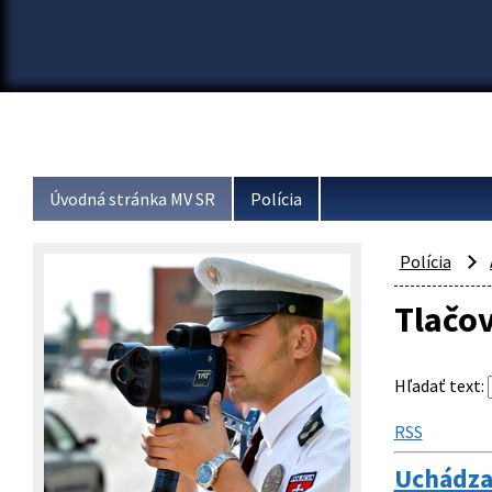
Úvodná stránka MV SR
Polícia
Polícia
Tlačo
Hľadať text
:
RSS
Uchádzač