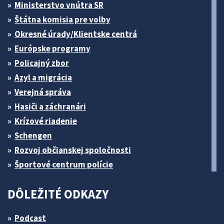
Ministerstvo vnútra SR
Štátna komisia pre volby
Okresné úrady/Klientske centrá
Európske programy
Policajný zbor
Azyl a migrácia
Verejná správa
Hasiči a záchranári
Krízové riadenie
Schengen
Rozvoj občianskej spoločnosti
Športové centrum polície
DÔLEŽITÉ ODKAZY
Podcast