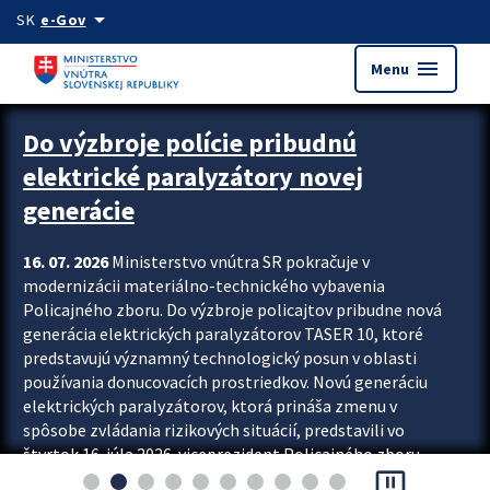
Preskocit na hlavný obsah
arrow_drop_down
SK
e-Gov
menu
Menu
Zastavit automatický posun upútavok
Do výzbroje polície pribudnú
elektrické paralyzátory novej
generácie
16. 07. 2026
Ministerstvo vnútra SR pokračuje v
modernizácii materiálno-technického vybavenia
Policajného zboru. Do výzbroje policajtov pribudne nová
generácia elektrických paralyzátorov TASER 10, ktoré
predstavujú významný technologický posun v oblasti
používania donucovacích prostriedkov. Novú generáciu
elektrických paralyzátorov, ktorá prináša zmenu v
spôsobe zvládania rizikových situácií, predstavili vo
štvrtok 16. júla 2026 viceprezident Policajného zboru
pause_presentation
Rastislav Polakovič a riaditeľ odboru výcviku...