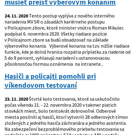
musieť prejsť výberovým konaním
24. 11. 2020
Tento postup vyplýva z nového interného
nariadenia MV SR o zásadách kariérneho postupu
v Policajnom zbore, ktoré minister vnútra Roman Mikulec
podpísal 6. novembra 2020. Všetky riadiace pozície
v Policajnom zbore sa budú obsadzovať na základe
výberového konania. Výberové konania na tzv. nižšie riadiace
funkcie, kde je dolná hranica rozpätia príplatku za riadenie od
5 do 9 percent, vyhlasujú nariadení s ustanovovacou
pôsobnosťou formou oznámenia na intranete...
Hasiči a policajti pomohli pri
víkendovom testovaní
23. 11. 2020
Štvrté kolo testovania, ktoré sa uskutočnilo
počas víkendu 21. - 22. novembra 2020 v takmer piatich
stovkách miest, bolo tentokrát dobrovoľné. Odberové
miesta posilnili aj hasiči, ktorí vytvorili 28 odberových tímov
zložených z jedného hasiča záchranára a jedného asistenta.
Na zabezpečení bezproblémového priebehu testovania sa