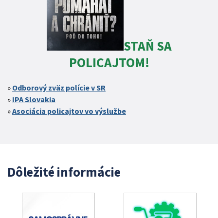
STAŇ SA
POLICAJTOM!
Odborový zväz polície v SR
IPA Slovakia
Asociácia policajtov vo výslužbe
Dôležité informácie