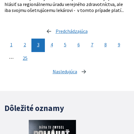
hlásiť sa regionálnemu úradu verejného zdravotníctva, ale
iba svojmu ošetrujúcemu lekárovi - v tomto prípade platí...
Predchádzajúca
stránka
1
2
3
4
5
6
7
8
9
⋯
25
Nasledujúca
stránka
Dôležité oznamy