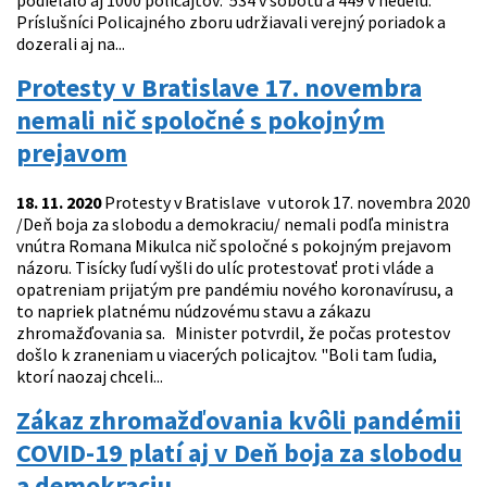
podieľalo aj 1000 policajtov: 534 v sobotu a 449 v nedeľu.
Príslušníci Policajného zboru udržiavali verejný poriadok a
dozerali aj na...
Protesty v Bratislave 17. novembra
nemali nič spoločné s pokojným
prejavom
18. 11. 2020
Protesty v Bratislave v utorok 17. novembra 2020
/Deň boja za slobodu a demokraciu/ nemali podľa ministra
vnútra Romana Mikulca nič spoločné s pokojným prejavom
názoru. Tisícky ľudí vyšli do ulíc protestovať proti vláde a
opatreniam prijatým pre pandémiu nového koronavírusu, a
to napriek platnému núdzovému stavu a zákazu
zhromažďovania sa. Minister potvrdil, že počas protestov
došlo k zraneniam u viacerých policajtov. "Boli tam ľudia,
ktorí naozaj chceli...
Zákaz zhromažďovania kvôli pandémii
COVID-19 platí aj v Deň boja za slobodu
a demokraciu