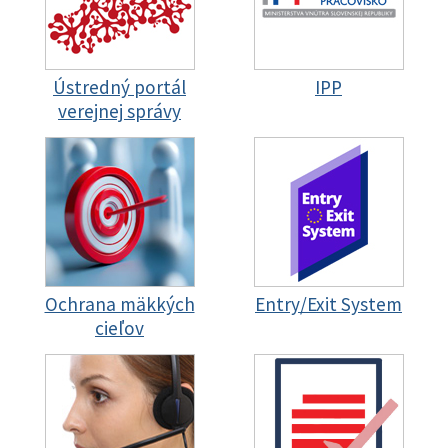
Ústredný portál
IPP
verejnej správy
Ochrana mäkkých
Entry/Exit System
cieľov