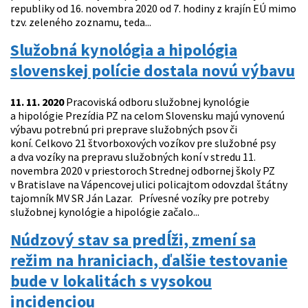
republiky od 16. novembra 2020 od 7. hodiny z krajín EÚ mimo
tzv. zeleného zoznamu, teda...
Služobná kynológia a hipológia
slovenskej polície dostala novú výbavu
11. 11. 2020
Pracoviská odboru služobnej kynológie
a hipológie Prezídia PZ na celom Slovensku majú vynovenú
výbavu potrebnú pri preprave služobných psov či
koní. Celkovo 21 štvorboxových vozíkov pre služobné psy
a dva vozíky na prepravu služobných koní v stredu 11.
novembra 2020 v priestoroch Strednej odbornej školy PZ
v Bratislave na Vápencovej ulici policajtom odovzdal štátny
tajomník MV SR Ján Lazar. Prívesné vozíky pre potreby
služobnej kynológie a hipológie začalo...
Núdzový stav sa predĺži, zmení sa
režim na hraniciach, ďalšie testovanie
bude v lokalitách s vysokou
incidenciou