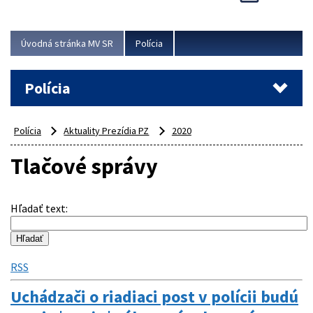
Viac
Úvodná stránka MV SR
Polícia
Polícia
Polícia
Aktuality Prezídia PZ
2020
Tlačové správy
Hľadať text
:
RSS
Uchádzači o riadiaci post v polícii budú