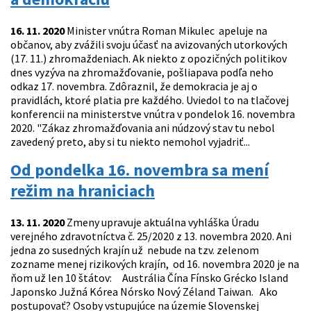
16. 11. 2020
Minister vnútra Roman Mikulec apeluje na
občanov, aby zvážili svoju účasť na avizovaných utorkových
(17. 11.) zhromaždeniach. Ak niekto z opozičných politikov
dnes vyzýva na zhromažďovanie, pošliapava podľa neho
odkaz 17. novembra. Zdôraznil, že demokracia je aj o
pravidlách, ktoré platia pre každého. Uviedol to na tlačovej
konferencii na ministerstve vnútra v pondelok 16. novembra
2020. "Zákaz zhromažďovania ani núdzový stav tu nebol
zavedený preto, aby si tu niekto nemohol vyjadriť...
Od pondelka 16. novembra sa mení
režim na hraniciach
13. 11. 2020
Zmeny upravuje aktuálna vyhláška Úradu
verejného zdravotníctva č. 25/2020 z 13. novembra 2020. Ani
jedna zo susedných krajín už nebude na tzv. zelenom
zozname menej rizikových krajín, od 16. novembra 2020 je na
ňom už len 10 štátov: Austrália Čína Fínsko Grécko Island
Japonsko Južná Kórea Nórsko Nový Zéland Taiwan. Ako
postupovať? Osoby vstupujúce na územie Slovenskej