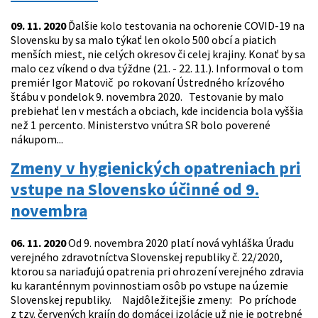
09. 11. 2020
Ďalšie kolo testovania na ochorenie COVID-19 na
Slovensku by sa malo týkať len okolo 500 obcí a piatich
menších miest, nie celých okresov či celej krajiny. Konať by sa
malo cez víkend o dva týždne (21. - 22. 11.). Informoval o tom
premiér Igor Matovič po rokovaní Ústredného krízového
štábu v pondelok 9. novembra 2020. Testovanie by malo
prebiehať len v mestách a obciach, kde incidencia bola vyššia
než 1 percento. Ministerstvo vnútra SR bolo poverené
nákupom...
Zmeny v hygienických opatreniach pri
vstupe na Slovensko účinné od 9.
novembra
06. 11. 2020
Od 9. novembra 2020 platí nová vyhláška Úradu
verejného zdravotníctva Slovenskej republiky č. 22/2020,
ktorou sa nariaďujú opatrenia pri ohrození verejného zdravia
ku karanténnym povinnostiam osôb po vstupe na územie
Slovenskej republiky. Najdôležitejšie zmeny: Po príchode
z tzv. červených krajín do domácej izolácie už nie je potrebné