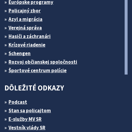
Európske programy
Policajný zbor
Azyl a migrácia
Verejná správa
Hasiči a záchranári
Krízové riadenie
Schengen
Rozvoj občianskej spoločnosti
Športové centrum polície
DÔLEŽITÉ ODKAZY
Podcast
Stan sa policajtom
E-služby MV SR
Vestník vlády SR