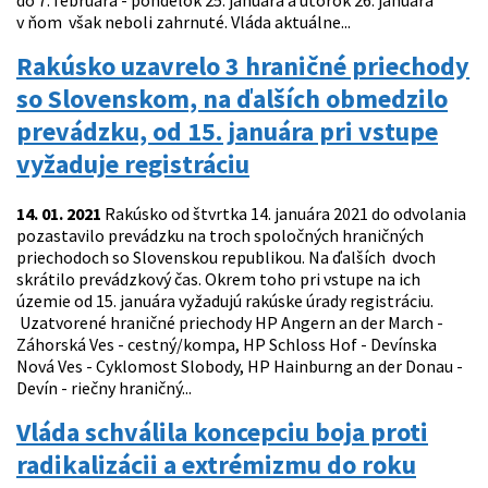
do 7. februára - pondelok 25. januára a utorok 26. januára
v ňom však neboli zahrnuté. Vláda aktuálne...
Rakúsko uzavrelo 3 hraničné priechody
so Slovenskom, na ďalších obmedzilo
prevádzku, od 15. januára pri vstupe
vyžaduje registráciu
14. 01. 2021
Rakúsko od štvrtka 14. januára 2021 do odvolania
pozastavilo prevádzku na troch spoločných hraničných
priechodoch so Slovenskou republikou. Na ďalších dvoch
skrátilo prevádzkový čas. Okrem toho pri vstupe na ich
územie od 15. januára vyžadujú rakúske úrady registráciu.
Uzatvorené hraničné priechody HP Angern an der March -
Záhorská Ves - cestný/kompa, HP Schloss Hof - Devínska
Nová Ves - Cyklomost Slobody, HP Hainburng an der Donau -
Devín - riečny hraničný...
Vláda schválila koncepciu boja proti
radikalizácii a extrémizmu do roku