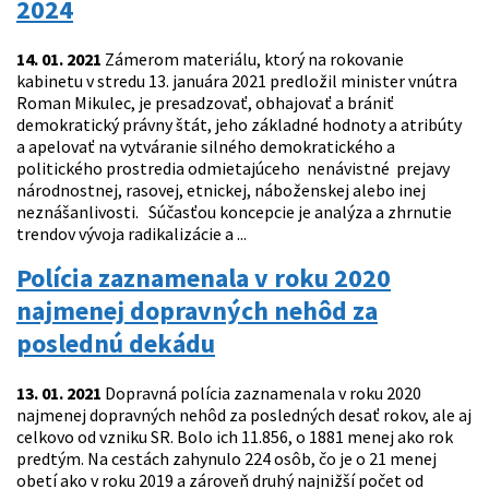
2024
14. 01. 2021
Zámerom materiálu, ktorý na rokovanie
kabinetu v stredu 13. januára 2021 predložil minister vnútra
Roman Mikulec, je presadzovať, obhajovať a brániť
demokratický právny štát, jeho základné hodnoty a atribúty
a apelovať na vytváranie silného demokratického a
politického prostredia odmietajúceho nenávistné prejavy
národnostnej, rasovej, etnickej, náboženskej alebo inej
neznášanlivosti. Súčasťou koncepcie je analýza a zhrnutie
trendov vývoja radikalizácie a ...
Polícia zaznamenala v roku 2020
najmenej dopravných nehôd za
poslednú dekádu
13. 01. 2021
Dopravná polícia zaznamenala v roku 2020
najmenej dopravných nehôd za posledných desať rokov, ale aj
celkovo od vzniku SR. Bolo ich 11.856, o 1881 menej ako rok
predtým. Na cestách zahynulo 224 osôb, čo je o 21 menej
obetí ako v roku 2019 a zároveň druhý najnižší počet od