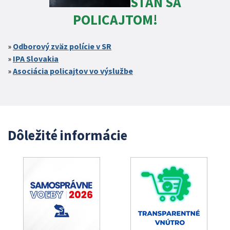
STAŇ SA
POLICAJTOM!
Odborový zväz polície v SR
IPA Slovakia
Asociácia policajtov vo výslužbe
Dôležité informácie