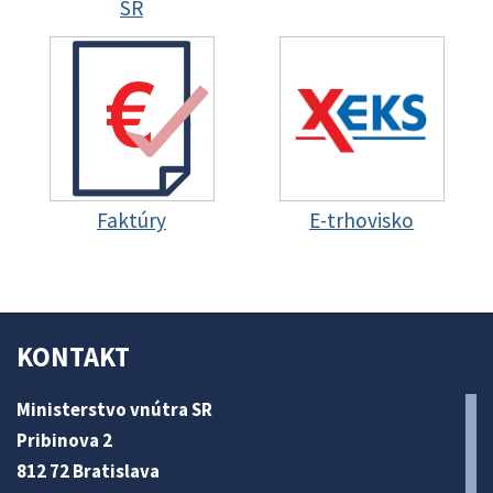
SR
Faktúry
E-trhovisko
KONTAKT
Ministerstvo vnútra SR
Pribinova 2
812 72 Bratislava