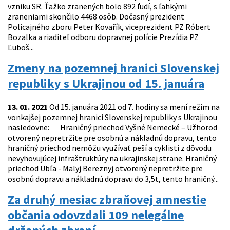
vzniku SR. Ťažko zranených bolo 892 ľudí, s ľahkými
zraneniami skončilo 4468 osôb. Dočasný prezident
Policajného zboru Peter Kovařík, viceprezident PZ Róbert
Bozalka a riaditeľ odboru dopravnej polície Prezídia PZ
Ľuboš...
Zmeny na pozemnej hranici Slovenskej
republiky s Ukrajinou od 15. januára
13. 01. 2021
Od 15. januára 2021 od 7. hodiny sa mení režim na
vonkajšej pozemnej hranici Slovenskej republiky s Ukrajinou
nasledovne: Hraničný priechod Vyšné Nemecké – Užhorod
otvorený nepretržite pre osobnú a nákladnú dopravu, tento
hraničný priechod nemôžu využívať peší a cyklisti z dôvodu
nevyhovujúcej infraštruktúry na ukrajinskej strane. Hraničný
priechod Ubľa - Malyj Bereznyj otvorený nepretržite pre
osobnú dopravu a nákladnú dopravu do 3,5t, tento hraničný...
Za druhý mesiac zbraňovej amnestie
občania odovzdali 109 nelegálne