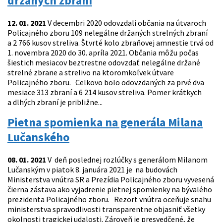
držaných zbraní
12. 01. 2021
V decembri 2020 odovzdali občania na útvaroch
Policajného zboru 109 nelegálne držaných strelných zbraní
a 2 766 kusov streliva. Štvrté kolo zbraňovej amnestie trvá od
1. novembra 2020 do 30. apríla 2021. Občania môžu počas
šiestich mesiacov beztrestne odovzdať nelegálne držané
strelné zbrane a strelivo na ktoromkoľvek útvare
Policajného zboru. Celkovo bolo odovzdaných za prvé dva
mesiace 313 zbraní a 6 214 kusov streliva. Pomer krátkych
a dlhých zbraní je približne...
Pietna spomienka na generála Milana
Lučanského
08. 01. 2021
V deň poslednej rozlúčky s generálom Milanom
Lučanským v piatok 8. januára 2021 je na budovách
Ministerstva vnútra SR a Prezídia Policajného zboru vyvesená
čierna zástava ako vyjadrenie pietnej spomienky na bývalého
prezidenta Policajného zboru. Rezort vnútra oceňuje snahu
ministerstva spravodlivosti transparentne objasniť všetky
okolnosti tragickej udalosti. Zároveň je presvedčené, že