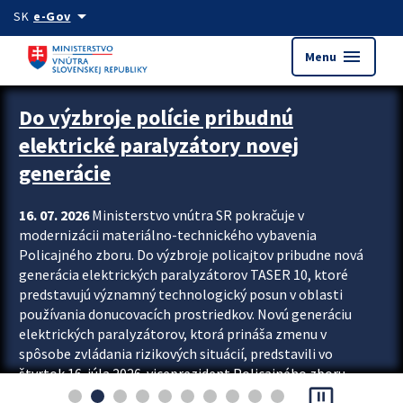
Preskocit na hlavný obsah
arrow_drop_down
SK
e-Gov
menu
Menu
Zastavit automatický posun upútavok
Do výzbroje polície pribudnú
elektrické paralyzátory novej
generácie
16. 07. 2026
Ministerstvo vnútra SR pokračuje v
modernizácii materiálno-technického vybavenia
Policajného zboru. Do výzbroje policajtov pribudne nová
generácia elektrických paralyzátorov TASER 10, ktoré
predstavujú významný technologický posun v oblasti
používania donucovacích prostriedkov. Novú generáciu
elektrických paralyzátorov, ktorá prináša zmenu v
spôsobe zvládania rizikových situácií, predstavili vo
štvrtok 16. júla 2026 viceprezident Policajného zboru
pause_presentation
Rastislav Polakovič a riaditeľ odboru výcviku...