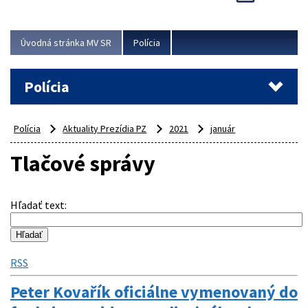
Viac
Úvodná stránka MV SR
Polícia
Polícia
Polícia
Aktuality Prezídia PZ
2021
január
Tlačové správy
Hľadať text
:
RSS
Peter Kovařík oficiálne vymenovaný do