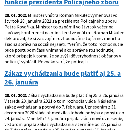
funkcie prezidenta Policajného zboru
28. 01. 2021
Minister vnútra Roman Mikulec vymenoval vo
štvrtok 28. januára 2021 za prezidenta Policajného zboru
Petra Kovaříka. Minister to oznámil vo štvrtok večer na
tlačovej konferencii na ministerstve vnútra. Roman Mikulec
deklaroval, že si za svojím rozhodnutím stojí a nezmení ho
žiadna správa na sociálnej sieti. "Verím, že toto rozhodnutie
bude postupom času vnímané ako správne rozhodnutie,
ktoré prispeje k tomu, že sa zvýši dôveryhodnosť občanov v
políciu," vyhlásil. Rovnako verí, že policajti...
Zákaz vychádzania bude platiť aj 25. a
26. januára
20. 01. 2021
Zákaz vychádzania bude platiť aj 25. a 26. januára.
V stredu 20. januára 2021 o tom rozhodla vláda. Následne
zákaz vychádzania potrvá do 7. februára. Uznesením z 31.
decembra 2020 vláda obmedzila slobodu pohybu a pobytu do
24. januára. V nedeľu 17. januára prijala vláda nové uznesenie,
v ktorom prijala zákaz vychádzania v termíne od 27. januára