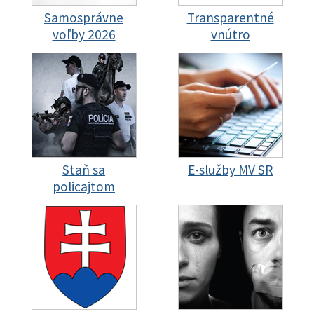
Samosprávne
Transparentné
voľby 2026
vnútro
Staň sa
E-služby MV SR
policajtom