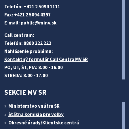
Telefón: +421 2 5094 1111
Fax: +421 2 5094 4397
E-mail:
public@minv
.sk
Call centrum:
Telefón: 0800 222 222
Nahlásenie problému:
Kontaktný formulár Call Centra MV SR
PO, UT, ŠT, PIA: 8.00 - 16.00
STREDA: 8.00 - 17.00
SEKCIE MV SR
Ministerstvo vnútra SR
Štátna komisia pre volby
Okresné úrady/Klientske centrá