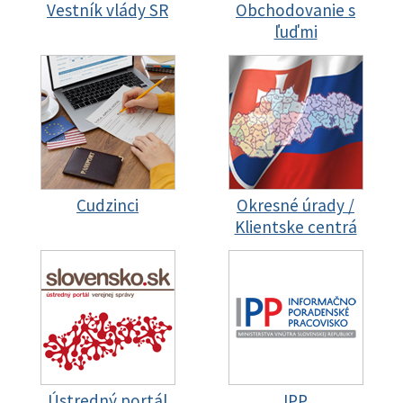
Vestník vlády SR
Obchodovanie s
ľuďmi
Cudzinci
Okresné úrady /
Klientske centrá
Ústredný portál
IPP