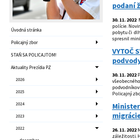
podaní ž
30. 11. 2022
M
polície. Novi
Úvodná stránka
pobytu či dl
spresnil min
Policajný zbor
VYTOČ S
STAŇ SA POLICAJTOM!
podvod
Aktuality Prezídia PZ
30. 11. 2022
P
2026
všeobecného
podvodníkovi,
2025
Policajný zb
2024
Minister
migráci
2023
2022
26. 11. 2022
M
záležitosti.
december