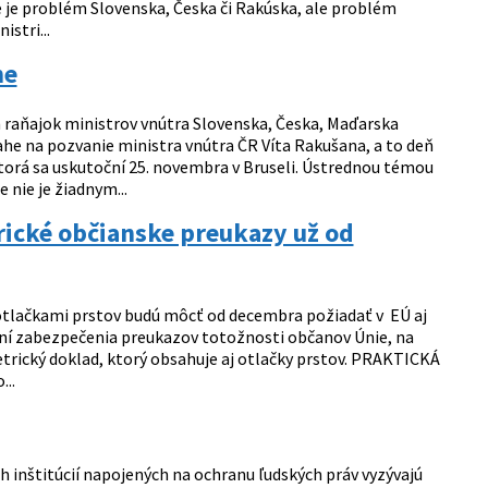
e je problém Slovenska, Česka či Rakúska, ale problém
stri...
he
raňajok ministrov vnútra Slovenska, Česka, Maďarska
rahe na pozvanie ministra vnútra ČR Víta Rakušana, a to deň
torá sa uskutoční 25. novembra v Bruseli. Ústrednou témou
nie je žiadnym...
rické občianske preukazy už od
otlačkami prstov budú môcť od decembra požiadať v EÚ aj
ní zabezpečenia preukazov totožnosti občanov Únie, na
trický doklad, ktorý obsahuje aj otlačky prstov. PRAKTICKÁ
..
h inštitúcií napojených na ochranu ľudských práv vyzývajú