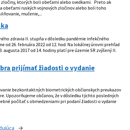
 zločiny, ktorých boli obeťami alebo svedkami. Preto ak
i sa obeťami ruských vojnových zločinov alebo boli toho
ilňovanie, mučenie,...
ska
ého zdravia II. stupňa v dôsledku pandémie infekčného
e od 26. februára 2022 od 12. hod. Na lokálnej úrovni prehľad
. augusta 2017 od 14. hodiny platí pre územie SR zvýšený II.
ra prijímať žiadosti o vydanie
ydávanie bezkontaktných biometrických občianskych preukazov
túre. Upozorňujeme občanov, že v dôsledku týchto posledných
ebné počítať s obmedzeniami pri podaní žiadosti o vydanie
dujúca
stránka