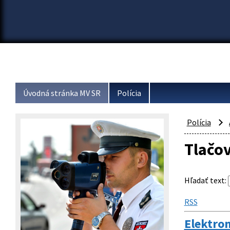
Úvodná stránka MV SR
Polícia
Polícia
Tlačo
Hľadať text
:
RSS
Elektron