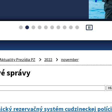
pause_presentation
Aktuality Prezídia PZ
2022
november
vé správy
ický rezervačný systém cudzineckej polície