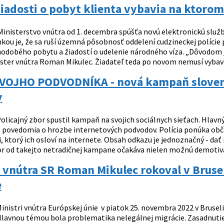
iadosti o pobyt klienta vybavia na ktoro
inisterstvo vnútra od 1. decembra spúšťa novú elektronickú služb
nkou je, že sa ruší územná pôsobnosť oddelení cudzineckej polície
hodobého pobytu a žiadostí o udelenie národného víza. „Dôvodom j
ister vnútra Roman Mikulec. Žiadateľ teda po novom nemusí vybavo
VOJHO PODVODNÍKA - nová kampaň slovensk
y
olicajný zbor spustil kampaň na svojich sociálnych sieťach. Hlavn
 povedomia o hrozbe internetových podvodov. Polícia ponúka o
 ktorý ich osloví na internete. Obsah odkazu je jednoznačný - dať 
or od takejto netradičnej kampane očakáva nielen možnú demotivác
 vnútra SR Roman Mikulec rokoval v Bruse
e
inistri vnútra Európskej únie v piatok 25. novembra 2022 v Brusel
 Hlavnou témou bola problematika nelegálnej migrácie. Zasadnutie