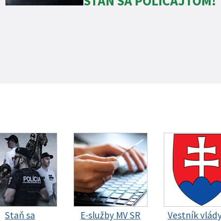
STAŇ SA POLICAJTOM!
Staň sa
E-služby MV SR
Vestník vlád