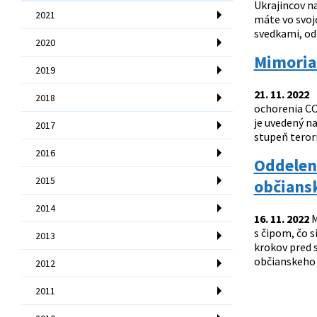
Ukrajincov n
2021
máte vo svojo
svedkami, odk
2020
Mimoria
2019
21. 11. 2022
N
2018
ochorenia COV
je uvedený na
2017
stupeň terori
2016
Oddeleni
2015
občians
2014
16. 11. 2022
M
s čipom, čo 
2013
krokov pred 
občianskeho 
2012
2011