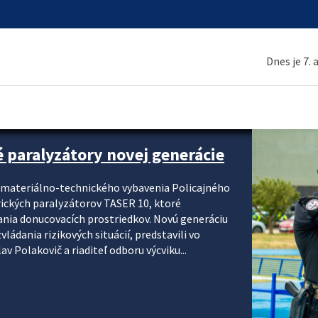
Dnes je 7.
é paralyzátory novej generácie
i materiálno-technického vybavenia Policajného
rických paralyzátorov TASER 10, ktoré
ania donucovacích prostriedkov. Novú generáciu
ádania rizikových situácií, predstavili vo
v Polakovič a riaditeľ odboru výcviku...