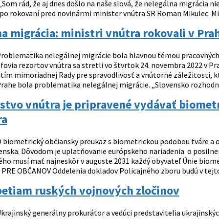
Som rád, že aj dnes došlo na naše slová, že nelegálna migrácia ni
po rokovaní pred novinármi minister vnútra SR Roman Mikulec. Mini
a migrácia: ministri vnútra rokovali v Pra
roblematika nelegálnej migrácie bola hlavnou témou pracovných 
fovia rezortov vnútra sa stretli vo štvrtok 24. novembra 2022 v P
tím mimoriadnej Rady pre spravodlivosť a vnútorné záležitosti, k
Prahe bola problematika nelegálnej migrácie. „Slovensko rozhodne 
stvo vnútra je pripravené vydávať biomet
ra
 biometrický občiansky preukaz s biometrickou podobou tváre a 
enska. Dôvodom je uplatňovanie európskeho nariadenia o posilne
ého musí mať najneskôr v auguste 2031 každý obyvateľ Únie biome
RE OBČANOV Oddelenia dokladov Policajného zboru budú v tejto.
betiam ruských vojnových zločinov
krajinský generálny prokurátor a vedúci predstavitelia ukrajinskýc