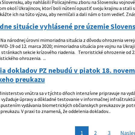
a Slovensku, aby nahlásili Policajnému zboru na Slovensku vojnové
m okolí Ukrajincov, ktorí boli nútení opustiť svoju krajinu a stal
ážte ich na túto výzvu, aby nemlčali a dali nám o tom vedieť. Znás
dne situácie vyhlásené pre územie Sloven
a národnej úrovni mimoriadna situácia z dôvodu ohrozenia verejn
ID-19 od 12. marca 2020; mimoriadna situácia pre vojnu na Ukrajin
 stránkach sekcie krízového riadenia. Teroristické ohrozenie od 23
stického ohrozenia. ...
a dokladov PZ nebudú v piatok 18. novemb
keho preukazu
inisterstvo vnútra sa v týchto dňoch intenzívne pripravuje na v
si vyžaduje úpravy a dôkladné testovanie v informačnej infraštruk
spustením vydávania biometrických občianskych preukazov je potr
preukazu. V praxi to znamená, že oddelenia dokladov...
1
2
3
Nasle