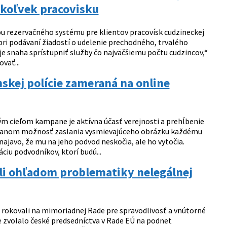
mkoľvek pracovisku
u rezervačného systému pre klientov pracovísk cudzineckej
 pri podávaní žiadostí o udelenie prechodného, trvalého
e snaha sprístupniť služby čo najväčšiemu počtu cudzincov,“
vať...
ej polície zameraná na online
ým cieľom kampane je aktívna účasť verejnosti a prehĺbenie
bčanom možnosť zaslania vysmievajúceho obrázku každému
najavo, že mu na jeho podvod neskočia, ale ho vytočia.
iu podvodníkov, ktorí budú...
li ohľadom problematiky nelegálnej
i rokovali na mimoriadnej Rade pre spravodlivosť a vnútorné
 zvolalo české predsedníctva v Rade EÚ na podnet