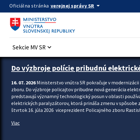
Preskocit na hlavný obsah
arrow_drop_down
verejnej správy SR
Oficiálna stránka
Sekcie MV SR
keyboard_arrow_down
Zastavit automatický posun upútavok
Do výzbroje polície pribudnú elektrick
16. 07. 2026
Ministerstvo vnútra SR pokračuje v modernizáci
zboru. Do výzbroje policajtov pribudne nová generácia elekt
predstavujú významný technologický posun v oblasti použív
elektrických paralyzátorov, ktorá prináša zmenu v spôsobe zvl
štvrtok 16. júla 2026 viceprezident Policajného zboru Rastisla
Viac