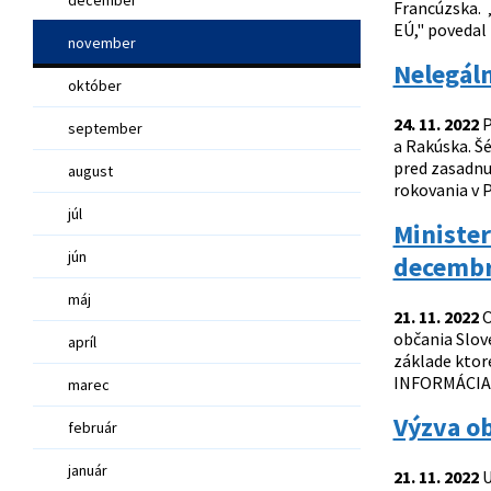
Francúzska. „
EÚ," povedal 
november
Nelegáln
október
24. 11. 2022
P
september
a Rakúska. Šé
pred zasadnu
august
rokovania v 
júl
Minister
jún
decemb
máj
21. 11. 2022
O
občania Slov
apríl
základe ktor
INFORMÁCIA P
marec
Výzva o
február
január
21. 11. 2022
U