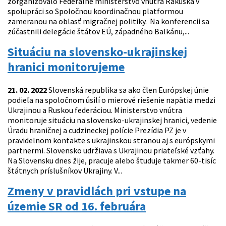
zorganizovalo Federálne ministerstvo vnútra Rakúska v
spolupráci so Spoločnou koordinačnou platformou
zameranou na oblasť migračnej politiky. Na konferencii sa
zúčastnili delegácie štátov EÚ, západného Balkánu,...
Situáciu na slovensko-ukrajinskej
hranici monitorujeme
21. 02. 2022
Slovenská republika sa ako člen Európskej únie
podieľa na spoločnom úsilí o mierové riešenie napätia medzi
Ukrajinou a Ruskou federáciou. Ministerstvo vnútra
monitoruje situáciu na slovensko-ukrajinskej hranici, vedenie
Úradu hraničnej a cudzineckej polície Prezídia PZ je v
pravidelnom kontakte s ukrajinskou stranou aj s európskymi
partnermi. Slovensko udržiava s Ukrajinou priateľské vzťahy.
Na Slovensku dnes žije, pracuje alebo študuje takmer 60-tisíc
štátnych príslušníkov Ukrajiny. V...
Zmeny v pravidlách pri vstupe na
územie SR od 16. februára