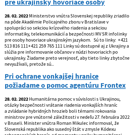
pre ukrajinsky hovoriace osoby
28. 02. 2022
Ministerstvo vnútra Slovenskej republiky zriadilo
na pôde Akadémie Policajného zboru v Bratislave v
spolupráci so sekciou krízového riadenia a sekciou
informatiky, telekomunikácií a bezpečnosti MV SR infolinky
pre osoby hovoriace ukrajinským jazykom. Sú to linky: +421
513 816 111+421 259 765 111 Linky sú dostupné aj z Ukrajiny a
slúžia pre informovanie občanov v núdzi hovoriacich po
ukrajinsky. Žiadame preto verejnosť, aby tieto linky zbytočne
nevyužívali, pretože sú...
Pri ochrane vonkajšej hranice
požiadame o pomoc agentúru Frontex
28. 02. 2022
Humanitárna pomoc v súvislosti s Ukrajinou,
otázky bezpečnosti vrátanie riadenia vonkajších hraníc
a zvládanie hybridných hrozieb boli témami rokovania
ministrov pre vnútorné záležitosti v nedeľu 27. februára 2022
v Bruseli. Minister vnútra Roman Mikulec informoval, že
Slovenská republika ako susedný štát v zmysle Kódexu