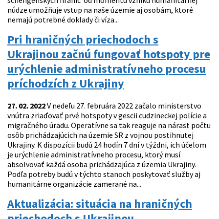
schengenských hraníc od momentu vzniku humanitárnej
núdze umožňuje vstup na naše územie aj osobám, ktoré
nemajú potrebné doklady či víza...
Pri hraničných priechodoch s
Ukrajinou začnú fungovať hotspoty pre
urýchlenie administratívneho procesu
príchodzích z Ukrajiny
27. 02. 2022
V nedeľu 27. februára 2022 začalo ministerstvo
vnútra zriaďovať prvé hotspoty v gescii cudzineckej polície a
migračného úradu. Operatívne sa tak reaguje na nárast počtu
osôb prichádzajúcich na územie SR z vojnou postihnutej
Ukrajiny. K dispozícii budú 24 hodín 7 dní v týždni, ich účelom
je urýchlenie administratívneho procesu, ktorý musí
absolvovať každá osoba prichádzajúca z územia Ukrajiny.
Podľa potreby budú v týchto stanoch poskytovať služby aj
humanitárne organizácie zamerané na...
Aktualizácia: situácia na hraničných
priechodoch s Ukrajinou