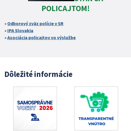
POLICAJTOM!
Odborový zväz polície v SR
IPA Slovakia
Asociácia policajtov vo výslužbe
Dôležité informácie