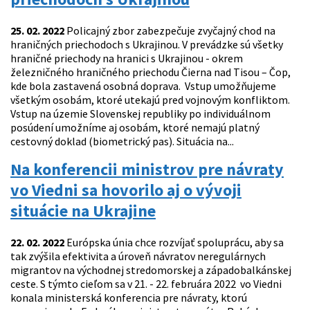
25. 02. 2022
Policajný zbor zabezpečuje zvyčajný chod na
hraničných priechodoch s Ukrajinou. V prevádzke sú všetky
hraničné priechody na hranici s Ukrajinou - okrem
železničného hraničného priechodu Čierna nad Tisou – Čop,
kde bola zastavená osobná doprava. Vstup umožňujeme
všetkým osobám, ktoré utekajú pred vojnovým konfliktom.
Vstup na územie Slovenskej republiky po individuálnom
posúdení umožníme aj osobám, ktoré nemajú platný
cestovný doklad (biometrický pas). Situácia na...
Na konferencii ministrov pre návraty
vo Viedni sa hovorilo aj o vývoji
situácie na Ukrajine
22. 02. 2022
Európska únia chce rozvíjať spoluprácu, aby sa
tak zvýšila efektivita a úroveň návratov neregulárnych
migrantov na východnej stredomorskej a západobalkánskej
ceste. S týmto cieľom sa v 21. - 22. februára 2022 vo Viedni
konala ministerská konferencia pre návraty, ktorú