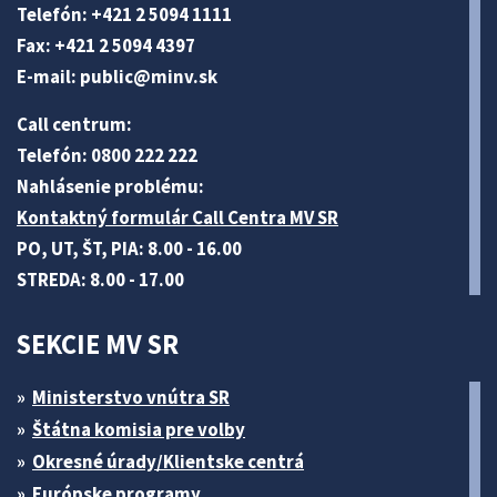
Telefón: +421 2 5094 1111
Fax: +421 2 5094 4397
E-mail:
public@minv
.sk
Call centrum:
Telefón: 0800 222 222
Nahlásenie problému:
Kontaktný formulár Call Centra MV SR
PO, UT, ŠT, PIA: 8.00 - 16.00
STREDA: 8.00 - 17.00
SEKCIE MV SR
Ministerstvo vnútra SR
Štátna komisia pre volby
Okresné úrady/Klientske centrá
Európske programy