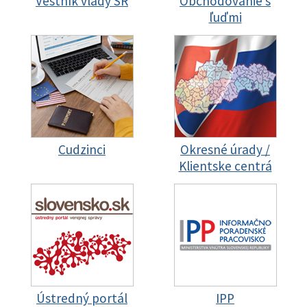
Vestník vlády SR
Obchodovanie s
ľuďmi
Cudzinci
Okresné úrady /
Klientske centrá
Ústredný portál
IPP