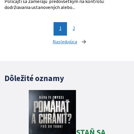
Policajti sa zamerajú predovšetkým na kontrolu:
dodržiavania ustanovených alebo...
1
2
Nasledujúca
stránka
Dôležité oznamy
STAŇ SA