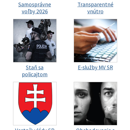
Samosprávne
Transparentné
voľby 2026
vnútro
Staň sa
E-služby MV SR
policajtom