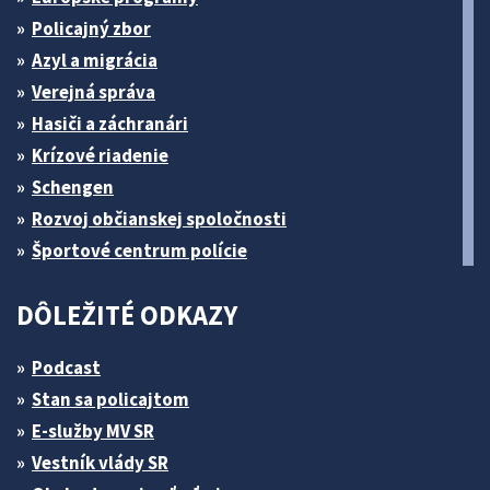
Policajný zbor
Azyl a migrácia
Verejná správa
Hasiči a záchranári
Krízové riadenie
Schengen
Rozvoj občianskej spoločnosti
Športové centrum polície
DÔLEŽITÉ ODKAZY
Podcast
Stan sa policajtom
E-služby MV SR
Vestník vlády SR