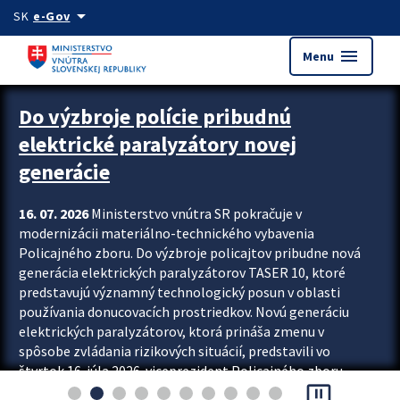
Preskocit na hlavný obsah
arrow_drop_down
SK
e-Gov
menu
Menu
Zastavit automatický posun upútavok
Do výzbroje polície pribudnú
elektrické paralyzátory novej
generácie
16. 07. 2026
Ministerstvo vnútra SR pokračuje v
modernizácii materiálno-technického vybavenia
Policajného zboru. Do výzbroje policajtov pribudne nová
generácia elektrických paralyzátorov TASER 10, ktoré
predstavujú významný technologický posun v oblasti
používania donucovacích prostriedkov. Novú generáciu
elektrických paralyzátorov, ktorá prináša zmenu v
spôsobe zvládania rizikových situácií, predstavili vo
štvrtok 16. júla 2026 viceprezident Policajného zboru
pause_presentation
Rastislav Polakovič a riaditeľ odboru výcviku...