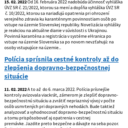
15. 02. 2022
Od 16. februára 2022 nadobúda účinnosť vyhláška
ÚVZ SR č. 21/2022, ktorou sa mení a dopĺňa vyhláška ÚVZ SR
č. 10/2022, ktorou sa nariaďujú opatrenia pri ohrození
verejného zdravia ku karanténnym povinnostiam osôb po
vstupe na územie Slovenskej republiky. Novelizácia vyhlášky
je reakciou na aktuálne dianie v súvislosti s Ukrajinou.
Povinná karanténa a registrácia v systéme eHranica po
vstupe na územie Slovenska sa po novom nevzťahujú: na
osoby vstupujúce na územie...
Polícia sprísnila cestné kontroly až do
zlepšenia dopravno-bezpečnostnej
situácie
11. 02. 2022
A to až do 6. marca 2022. Polícia prísnejšie
kontroly avizovala viackrát, zámerom je zlepšiť dopravno-
bezpečnostnú situáciu a zvrátiť nepriaznivý vývoj v počte
osôb usmrtených pri dopravných nehodách. Bude taktiež
analyzovať a vyhodnocovať dopravno-bezpečnostnú situáciu
a tomu prispôsobovať aj opatrenia v cestnej
premávke. Jazdite preto bezpečne a dávajte na seba pozor.