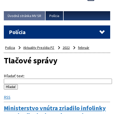
Viac
Úvodná stránka MV SR
Polícia
Polícia
Polícia
Aktuality Prezídia PZ
2022
február
Tlačové správy
Hľadať text
:
RSS
Ministerstvo vnútra zriadilo infolinky