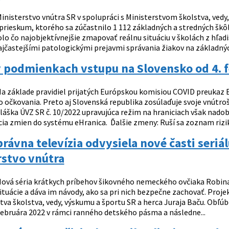
inisterstvo vnútra SR v spolupráci s Ministerstvom školstva, vedy
prieskum, ktorého sa zúčastnilo 1 112 základných a stredných škôl
lo čo najobjektívnejšie zmapovať reálnu situáciu v školách z hľad
ajčastejšími patologickými prejavmi správania žiakov na základných
 podmienkach vstupu na Slovensko od 4. 
a základe pravidiel prijatých Európskou komisiou COVID preukaz 
očkovania. Preto aj Slovenská republika zosúlaďuje svoje vnútro
hláška ÚVZ SR č. 10/2022 upravujúca režim na hraniciach však nado
a zmien do systému eHranica. Ďalšie zmeny: Ruší sa zoznam rizikov
rávna televízia odvysiela nové časti seriá
rstvo vnútra
ová séria krátkych príbehov šikovného nemeckého ovčiaka Robina 
tuácie a dáva im návody, ako sa pri nich bezpečne zachovať. Proje
tva školstva, vedy, výskumu a športu SR a herca Juraja Baču. Obľú
 februára 2022 v rámci ranného detského pásma a následne...