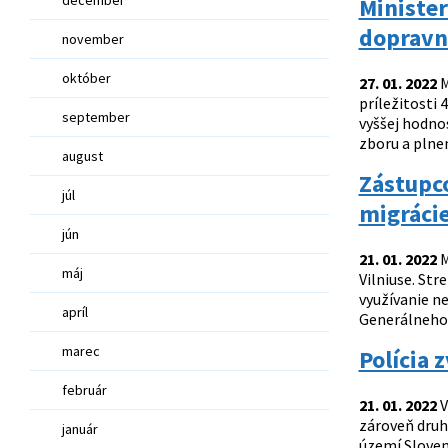
Minister
dopravnú
november
október
27. 01. 2022
M
príležitosti
september
vyššej hodnos
zboru a plnen
august
Zástupco
júl
migrácie
jún
21. 01. 2022
M
máj
Vilniuse. St
využívanie ne
apríl
Generálneho 
marec
Polícia 
február
21. 01. 2022
V
zároveň druhý
január
území Sloven