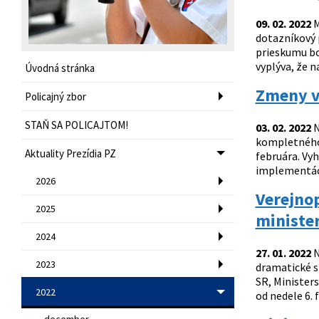
09. 02. 2022
M
dotazníkový 
prieskumu bo
vyplýva, že n
Úvodná stránka
Zmeny v
Policajný zbor
STAŇ SA POLICAJTOM!
03. 02. 2022
N
kompletného 
Aktuality Prezídia PZ
februára. Vy
implementáci
2026
Verejnop
2025
ministe
2024
27. 01. 2022
N
2023
dramatické si
SR, Ministers
2022
od nedele 6.
december