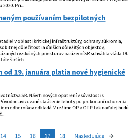
2020. Pri...
vneným používaním bezpilotných
iel v oblasti kritickej infraštruktúry, ochrany súkromia,
itnej dôležitosti a ďalších dôležitých objektov,
zaných vzdušných priestorov na území SR schválila vláda 19.
le širších...
od 19. januára platia nové hygienické
votníctva SR. Návrh nových opatrení v súvislosti s
 Pôvodne avizované skrátenie lehoty po prekonaní ochorenia
liom odborníkov odkladá. V režime OP a OTP tak naďalej budú
...
14
15
16
17
18
Nasledujúca
stránka