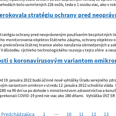
hodách bolo usmrtených 226 osôb, teda o 1 osobu viac, ako v roku 
rerokovala stratégiu ochrany pred neoprá
tratégiu ochrany pred neoprávneným používaním bezpilotných lietad
o monitorovania objektov štátneho záujmu, ochrany objektov osob
 prekročenia štátnej hranice alebo narušenia obmedzených a zaká
 V dôsledku rýchleho technologického rozvoja v tejto sfére a neustá
osti s koronavírusovým variantom omikron 
d 19. januára 2022 budú účinné nové vyhlášky Úradu verejného zdra
vým variantom omikron v stredu 12. januára 2022 schválila vláda.
180 na 90 dní sa po dohode s ministerstvom zdravotníctva a konzí
prekonali COVID-19 pred nie viac ako 180 dňami. Vyhláška ÚVZ SR č
Predchádzajúca
stránka
1
⋯
10
11
12
13