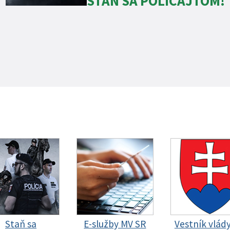
STAŇ SA POLICAJTOM!
Staň sa
E-služby MV SR
Vestník vlád