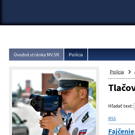
Úvodná stránka MV SR
Polícia
Polícia
Tlačo
Hľadať text
:
RSS
Fajčenie