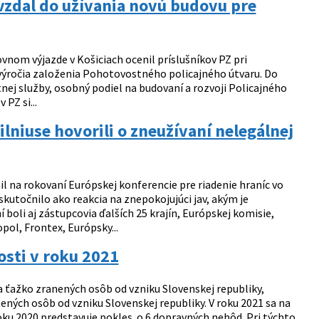
ovzdal do užívania novú budovu pre
vnom výjazde v Košiciach ocenil príslušníkov PZ pri
 výročia založenia Pohotovostného policajného útvaru. Do
tnej služby, osobný podiel na budovaní a rozvoji Policajného
PZ si...
ilniuse hovorili o zneužívaní nelegálnej
l na rokovaní Európskej konferencie pre riadenie hraníc vo
utočnilo ako reakcia na znepokojujúci jav, akým je
 boli aj zástupcovia ďalších 25 krajín, Európskej komisie,
ol, Frontex, Európsky...
osti v roku 2021
 ťažko zranených osôb od vzniku Slovenskej republiky,
ených osôb od vzniku Slovenskej republiky. V roku 2021 sa na
oku 2020 predstavuje pokles o 6 dopravných nehôd. Pri týchto