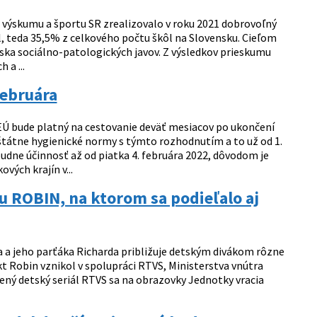
, výskumu a športu SR zrealizovalo v roku 2021 dobrovoľný
, teda 35,5% z celkového počtu škôl na Slovensku. Cieľom
iska sociálno-patologických javov. Z výsledkov prieskumu
 a ...
februára
EÚ bude platný na cestovanie deväť mesiacov po ukončení
štátne hygienické normy s týmto rozhodnutím a to už od 1.
budne účinnosť až od piatka 4. februára 2022, dôvodom je
ých krajín v...
lu ROBIN, na ktorom sa podieľalo aj
a jeho parťáka Richarda približuje detským divákom rôzne
kt Robin vznikol v spolupráci RTVS, Ministerstva vnútra
bený detský seriál RTVS sa na obrazovky Jednotky vracia