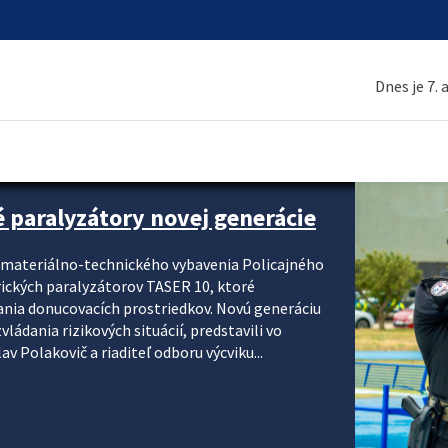
Dnes je 7.
é paralyzátory novej generácie
i materiálno-technického vybavenia Policajného
rických paralyzátorov TASER 10, ktoré
ania donucovacích prostriedkov. Novú generáciu
ádania rizikových situácií, predstavili vo
v Polakovič a riaditeľ odboru výcviku...