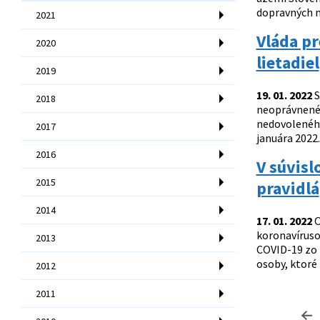
dopravných ne
2021
Vláda p
2020
lietadiel
2019
19. 01. 2022
S
2018
neoprávnenéh
nedovoleného
2017
januára 2022.
2016
V súvisl
2015
pravidlá
2014
17. 01. 2022
O
koronavíruso
2013
COVID-19 zo 
osoby, ktoré 
2012
2011