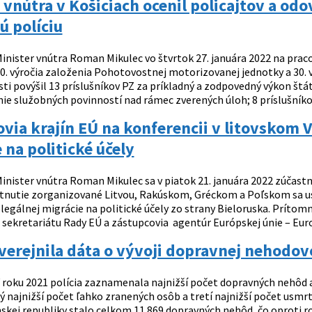
 vnútra v Košiciach ocenil policajtov a od
 políciu
inister vnútra Roman Mikulec vo štvrtok 27. januára 2022 na praco
 40. výročia založenia Pohotovostnej motorizovanej jednotky a 30.
ti povýšil 13 príslušníkov PZ za príkladný a zodpovedný výkon štá
ie služobných povinností nad rámec zverených úloh; 8 príslušníkov 
via krajín EÚ na konferencii v litovskom V
 na politické účely
inister vnútra Roman Mikulec sa v piatok 21. januára 2022 zúčastni
retnutie zorganizované Litvou, Rakúskom, Gréckom a Poľskom sa usk
legálnej migrácie na politické účely zo strany Bieloruska. Prítomní
sekretariátu Rady EÚ a zástupcovia agentúr Európskej únie – Europ
zverejnila dáta o vývoji dopravnej nehodov
 roku 2021 polícia zaznamenala najnižší počet dopravných nehôd a
 najnižší počet ľahko zranených osôb a tretí najnižší počet usmrt
skej republiky stalo celkom 11 869 dopravných nehôd, čo oproti r