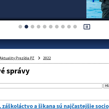
pause_presentation
Aktuality Prezídia PZ
2022
vé správy
, záškoláctvo a šikana sú najčastejšie soci