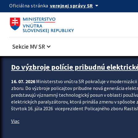
Preskocit na hlavný obsah
arrow_drop_down
verejnej správy SR
Oficiálna stránka
Sekcie MV SR
keyboard_arrow_down
Zastavit automatický posun upútavok
Do výzbroje polície pribudnú elektrick
16. 07. 2026
Ministerstvo vnútra SR pokračuje v modernizáci
zboru. Do výzbroje policajtov pribudne nová generácia elekt
predstavujú významný technologický posun v oblasti použív
elektrických paralyzátorov, ktorá prináša zmenu v spôsobe zvl
štvrtok 16. júla 2026 viceprezident Policajného zboru Rastisla
Viac