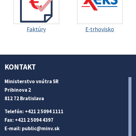
Faktúry
E-trhovisko
KONTAKT
Ministerstvo vnútra SR
Pribinova 2
812 72 Bratislava
Telefón: +421 2 5094 1111
Fax: +421 2 5094 4397
E-mail:
public@minv
.sk