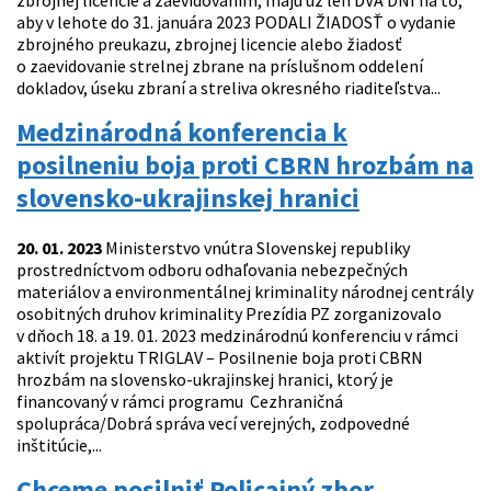
zbrojnej licencie a zaevidovaním, majú už len DVA DNI na to,
aby v lehote do 31. januára 2023 PODALI ŽIADOSŤ o vydanie
zbrojného preukazu, zbrojnej licencie alebo žiadosť
o zaevidovanie strelnej zbrane na príslušnom oddelení
dokladov, úseku zbraní a streliva okresného riaditeľstva...
Medzinárodná konferencia k
posilneniu boja proti CBRN hrozbám na
slovensko-ukrajinskej hranici
20. 01. 2023
Ministerstvo vnútra Slovenskej republiky
prostredníctvom odboru odhaľovania nebezpečných
materiálov a environmentálnej kriminality národnej centrály
osobitných druhov kriminality Prezídia PZ zorganizovalo
v dňoch 18. a 19. 01. 2023 medzinárodnú konferenciu v rámci
aktivít projektu TRIGLAV – Posilnenie boja proti CBRN
hrozbám na slovensko-ukrajinskej hranici, ktorý je
financovaný v rámci programu Cezhraničná
spolupráca/Dobrá správa vecí verejných, zodpovedné
inštitúcie,...
Chceme posilniť Policajný zbor