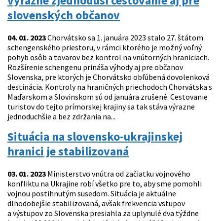
výrazne zjednoduší cestovanie aj pre
slovenských občanov
04. 01. 2023
Chorvátsko sa 1. januára 2023 stalo 27. štátom
schengenského priestoru, v rámci ktorého je možný voľný
pohyb osôb a tovarov bez kontrol na vnútorných hraniciach.
Rozšírenie schengenu prináša výhody aj pre občanov
Slovenska, pre ktorých je Chorvátsko obľúbená dovolenková
destinácia. Kontroly na hraničných priechodoch Chorvátska s
Maďarskom a Slovinskom sú od januára zrušené. Cestovanie
turistov do tejto prímorskej krajiny sa tak stáva výrazne
jednoduchšie a bez zdržania na...
Situácia na slovensko-ukrajinskej
hranici je stabilizovaná
03. 01. 2023
Ministerstvo vnútra od začiatku vojnového
konfliktu na Ukrajine robí všetko pre to, aby sme pomohli
vojnou postihnutým susedom. Situácia je aktuálne
dlhodobejšie stabilizovaná, avšak frekvencia vstupov
a výstupov zo Slovenska presiahla za uplynulé dva týždne