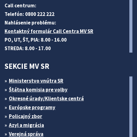
Call centrum:
Telefón: 0800 222 222
Nahlásenie problému:
Kontaktný formulár Call Centra MV SR
PO, UT, ŠT, PIA: 8.00 - 16.00
STREDA: 8.00 - 17.00
SEKCIE MV SR
Ministerstvo vnútra SR
Štátna komisia pre volby
Okresné úrady/Klientske centrá
Európske programy
Policajný zbor
Azyl a migrácia
Verejná správa