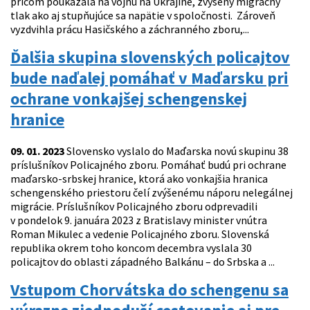
pričom poukázala na vojnu na Ukrajine, zvýšený migračný
tlak ako aj stupňujúce sa napätie v spoločnosti. Zároveň
vyzdvihla prácu Hasičského a záchranného zboru,...
Ďalšia skupina slovenských policajtov
bude naďalej pomáhať v Maďarsku pri
ochrane vonkajšej schengenskej
hranice
09. 01. 2023
Slovensko vyslalo do Maďarska novú skupinu 38
príslušníkov Policajného zboru. Pomáhať budú pri ochrane
maďarsko-srbskej hranice, ktorá ako vonkajšia hranica
schengenského priestoru čelí zvýšenému náporu nelegálnej
migrácie. Príslušníkov Policajného zboru odprevadili
v pondelok 9. januára 2023 z Bratislavy minister vnútra
Roman Mikulec a vedenie Policajného zboru. Slovenská
republika okrem toho koncom decembra vyslala 30
policajtov do oblasti západného Balkánu – do Srbska a ...
Vstupom Chorvátska do schengenu sa