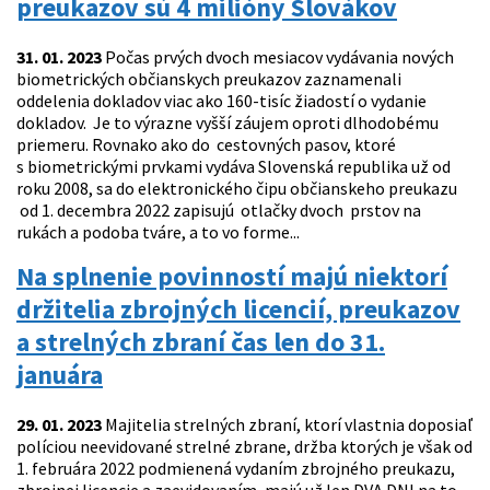
preukazov sú 4 milióny Slovákov
31. 01. 2023
Počas prvých dvoch mesiacov vydávania nových
biometrických občianskych preukazov zaznamenali
oddelenia dokladov viac ako 160-tisíc žiadostí o vydanie
dokladov. Je to výrazne vyšší záujem oproti dlhodobému
priemeru. Rovnako ako do cestovných pasov, ktoré
s biometrickými prvkami vydáva Slovenská republika už od
roku 2008, sa do elektronického čipu občianskeho preukazu
od 1. decembra 2022 zapisujú otlačky dvoch prstov na
rukách a podoba tváre, a to vo forme...
Na splnenie povinností majú niektorí
držitelia zbrojných licencií, preukazov
a strelných zbraní čas len do 31.
januára
29. 01. 2023
Majitelia strelných zbraní, ktorí vlastnia doposiaľ
políciou neevidované strelné zbrane, držba ktorých je však od
1. februára 2022 podmienená vydaním zbrojného preukazu,