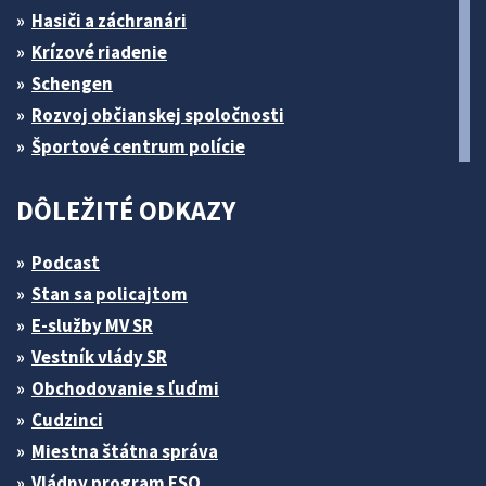
Hasiči a záchranári
Krízové riadenie
Schengen
Rozvoj občianskej spoločnosti
Športové centrum polície
DÔLEŽITÉ ODKAZY
Podcast
Stan sa policajtom
E-služby MV SR
Vestník vlády SR
Obchodovanie s ľuďmi
Cudzinci
Miestna štátna správa
Vládny program ESO