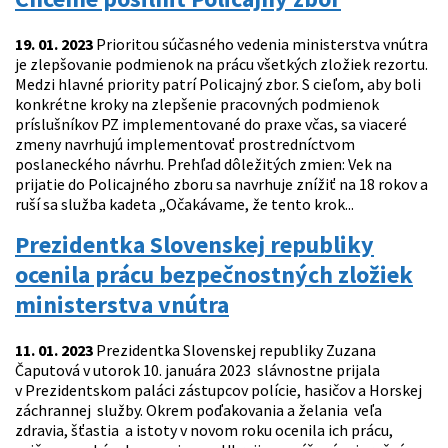
19. 01. 2023
Prioritou súčasného vedenia ministerstva vnútra
je zlepšovanie podmienok na prácu všetkých zložiek rezortu.
Medzi hlavné priority patrí Policajný zbor. S cieľom, aby boli
konkrétne kroky na zlepšenie pracovných podmienok
príslušníkov PZ implementované do praxe včas, sa viaceré
zmeny navrhujú implementovať prostredníctvom
poslaneckého návrhu. Prehľad dôležitých zmien: Vek na
prijatie do Policajného zboru sa navrhuje znížiť na 18 rokov a
ruší sa služba kadeta „Očakávame, že tento krok...
Prezidentka Slovenskej republiky
ocenila prácu bezpečnostných zložiek
ministerstva vnútra
11. 01. 2023
Prezidentka Slovenskej republiky Zuzana
Čaputová v utorok 10. januára 2023 slávnostne prijala
v Prezidentskom paláci zástupcov polície, hasičov a Horskej
záchrannej služby. Okrem poďakovania a želania veľa
zdravia, šťastia a istoty v novom roku ocenila ich prácu,