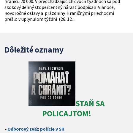
hranicu 20 000. V predchádzajúcich dvoch týždňoch sa pod
skokový denný stopercentný nárast podpísali Vianoce,
novoročné oslavy a prázdniny. Hraničnými priechodmi
prešlo v uplynulom týždni (26. 12....
Dôležité oznamy
STAŇ SA
POLICAJTOM!
Odborový zväz polície v SR