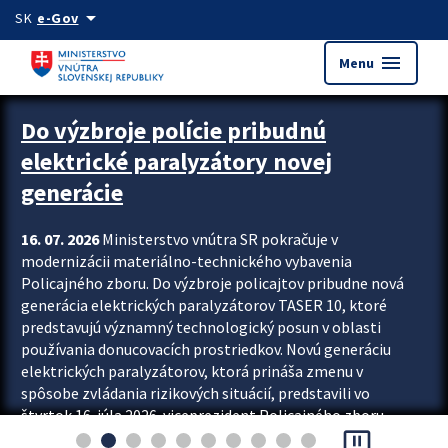
Preskocit na hlavný obsah
arrow_drop_down
SK
e-Gov
menu
Menu
Zastavit automatický posun upútavok
Do výzbroje polície pribudnú
elektrické paralyzátory novej
generácie
16. 07. 2026
Ministerstvo vnútra SR pokračuje v
modernizácii materiálno-technického vybavenia
Policajného zboru. Do výzbroje policajtov pribudne nová
generácia elektrických paralyzátorov TASER 10, ktoré
predstavujú významný technologický posun v oblasti
používania donucovacích prostriedkov. Novú generáciu
elektrických paralyzátorov, ktorá prináša zmenu v
spôsobe zvládania rizikových situácií, predstavili vo
štvrtok 16. júla 2026 viceprezident Policajného zboru
pause_presentation
Rastislav Polakovič a riaditeľ odboru výcviku...