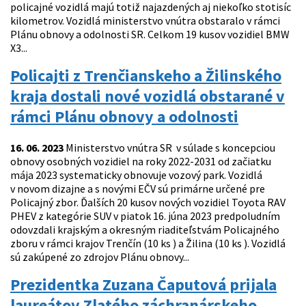
policajné vozidlá majú totiž najazdených aj niekoľko stotisíc
kilometrov. Vozidlá ministerstvo vnútra obstaralo v rámci
Plánu obnovy a odolnosti SR. Celkom 19 kusov vozidiel BMW
X3...
Policajti z Trenčianskeho a Žilinského
kraja dostali nové vozidlá obstarané v
rámci Plánu obnovy a odolnosti
16. 06. 2023
Ministerstvo vnútra SR v súlade s koncepciou
obnovy osobných vozidiel na roky 2022-2031 od začiatku
mája 2023 systematicky obnovuje vozový park. Vozidlá
v novom dizajne a s novými EČV sú primárne určené pre
Policajný zbor. Ďalších 20 kusov nových vozidiel Toyota RAV
PHEV z kategórie SUV v piatok 16. júna 2023 predpoludním
odovzdali krajským a okresným riaditeľstvám Policajného
zboru v rámci krajov Trenčín (10 ks ) a Žilina (10 ks ). Vozidlá
sú zakúpené zo zdrojov Plánu obnovy...
Prezidentka Zuzana Čaputová prijala
laureátov Zlatého záchranárskeho