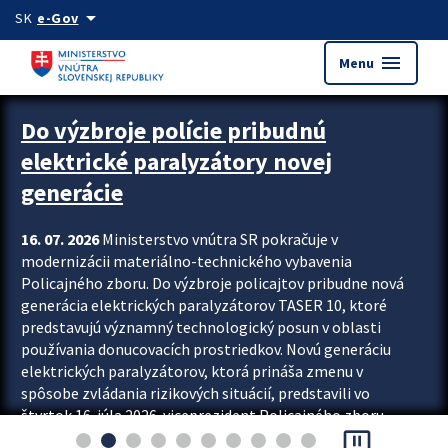
Preskocit na hlavný obsah
arrow_drop_down
SK
e-Gov
menu
Menu
Zastavit automatický posun upútavok
Do výzbroje polície pribudnú
elektrické paralyzátory novej
generácie
16. 07. 2026
Ministerstvo vnútra SR pokračuje v
modernizácii materiálno-technického vybavenia
Policajného zboru. Do výzbroje policajtov pribudne nová
generácia elektrických paralyzátorov TASER 10, ktoré
predstavujú významný technologický posun v oblasti
používania donucovacích prostriedkov. Novú generáciu
elektrických paralyzátorov, ktorá prináša zmenu v
spôsobe zvládania rizikových situácií, predstavili vo
štvrtok 16. júla 2026 viceprezident Policajného zboru
pause_presentation
Rastislav Polakovič a riaditeľ odboru výcviku...