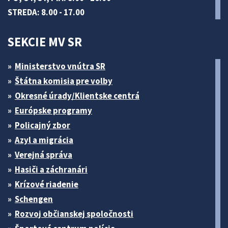
STREDA: 8.00 - 17.00
SEKCIE MV SR
Ministerstvo vnútra SR
Štátna komisia pre volby
Okresné úrady/Klientske centrá
Európske programy
Policajný zbor
Azyl a migrácia
Verejná správa
Hasiči a záchranári
Krízové riadenie
Schengen
Rozvoj občianskej spoločnosti