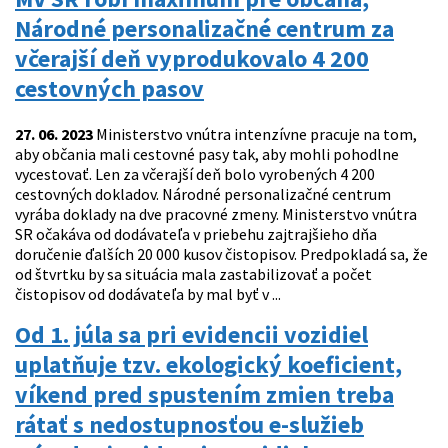
Národné personalizačné centrum za
včerajší deň vyprodukovalo 4 200
cestovných pasov
27. 06. 2023
Ministerstvo vnútra intenzívne pracuje na tom,
aby občania mali cestovné pasy tak, aby mohli pohodlne
vycestovať. Len za včerajší deň bolo vyrobených 4 200
cestovných dokladov. Národné personalizačné centrum
vyrába doklady na dve pracovné zmeny. Ministerstvo vnútra
SR očakáva od dodávateľa v priebehu zajtrajšieho dňa
doručenie ďalších 20 000 kusov čistopisov. Predpokladá sa, že
od štvrtku by sa situácia mala zastabilizovať a počet
čistopisov od dodávateľa by mal byť v ...
Od 1. júla sa pri evidencii vozidiel
uplatňuje tzv. ekologický koeficient,
víkend pred spustením zmien treba
rátať s nedostupnosťou e-služieb