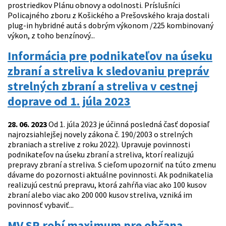
prostriedkov Plánu obnovy a odolnosti. Príslušníci
Policajného zboru z Košického a Prešovského kraja dostali
plug-in hybridné autá s dobrým výkonom /225 kombinovaný
výkon, z toho benzínový...
Informácia pre podnikateľov na úseku
zbraní a streliva k sledovaniu prepráv
strelných zbraní a streliva v cestnej
doprave od 1. júla 2023
28. 06. 2023
Od 1. júla 2023 je účinná posledná časť doposiaľ
najrozsiahlejšej novely zákona č. 190/2003 o strelných
zbraniach a strelive z roku 2022). Upravuje povinnosti
podnikateľov na úseku zbraní a streliva, ktorí realizujú
prepravy zbraní a streliva. S cieľom upozorniť na túto zmenu
dávame do pozornosti aktuálne povinnosti. Ak podnikatelia
realizujú cestnú prepravu, ktorá zahŕňa viac ako 100 kusov
zbraní alebo viac ako 200 000 kusov streliva, vzniká im
povinnosť vybaviť...
MV SR robí maximum pre občana,