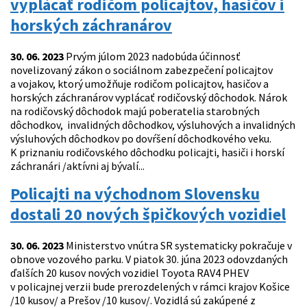
vyplácať rodičom policajtov, hasičov i
horských záchranárov
30. 06. 2023
Prvým júlom 2023 nadobúda účinnosť
novelizovaný zákon o sociálnom zabezpečení policajtov
a vojakov, ktorý umožňuje rodičom policajtov, hasičov a
horských záchranárov vyplácať rodičovský dôchodok. Nárok
na rodičovský dôchodok majú poberatelia starobných
dôchodkov, invalidných dôchodkov, výsluhových a invalidných
výsluhových dôchodkov po dovŕšení dôchodkového veku.
K priznaniu rodičovského dôchodku policajti, hasiči i horskí
záchranári /aktívni aj bývalí...
Policajti na východnom Slovensku
dostali 20 nových špičkových vozidiel
30. 06. 2023
Ministerstvo vnútra SR systematicky pokračuje v
obnove vozového parku. V piatok 30. júna 2023 odovzdaných
ďalších 20 kusov nových vozidiel Toyota RAV4 PHEV
v policajnej verzii bude prerozdelených v rámci krajov Košice
/10 kusov/ a Prešov /10 kusov/. Vozidlá sú zakúpené z