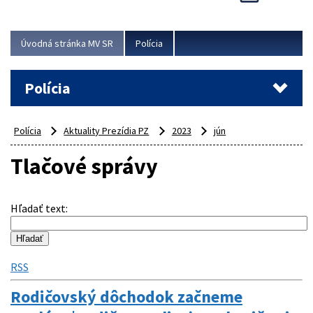
Viac
Úvodná stránka MV SR
Polícia
Polícia
Polícia
Aktuality Prezídia PZ
2023
jún
Tlačové správy
Hľadať text
:
RSS
Rodičovský dôchodok začneme