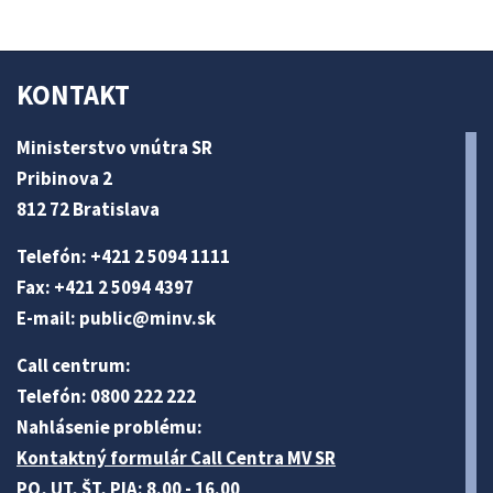
KONTAKT
Ministerstvo vnútra SR
Pribinova 2
812 72 Bratislava
Telefón: +421 2 5094 1111
Fax: +421 2 5094 4397
E-mail:
public@minv
.sk
Call centrum:
Telefón: 0800 222 222
Nahlásenie problému:
Kontaktný formulár Call Centra MV SR
PO, UT, ŠT, PIA: 8.00 - 16.00