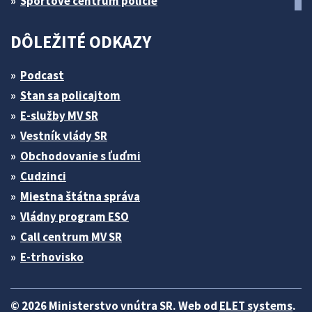
Športové centrum polície
DÔLEŽITÉ ODKAZY
Podcast
Stan sa policajtom
E-služby MV SR
Vestník vlády SR
Obchodovanie s ľuďmi
Cudzinci
Miestna štátna správa
Vládny program ESO
Call centrum MV SR
E-trhovisko
© 2026 Ministerstvo vnútra SR. Web od
ELET systems
.