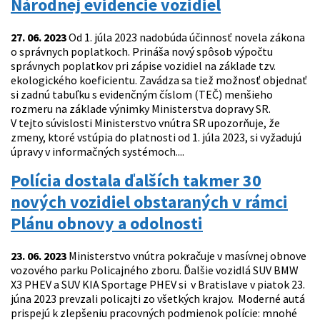
Národnej evidencie vozidiel
27. 06. 2023
Od 1. júla 2023 nadobúda účinnosť novela zákona
o správnych poplatkoch. Prináša nový spôsob výpočtu
správnych poplatkov pri zápise vozidiel na základe tzv.
ekologického koeficientu. Zavádza sa tiež možnosť objednať
si zadnú tabuľku s evidenčným číslom (TEČ) menšieho
rozmeru na základe výnimky Ministerstva dopravy SR.
V tejto súvislosti Ministerstvo vnútra SR upozorňuje, že
zmeny, ktoré vstúpia do platnosti od 1. júla 2023, si vyžadujú
úpravy v informačných systémoch....
Polícia dostala ďalších takmer 30
nových vozidiel obstaraných v rámci
Plánu obnovy a odolnosti
23. 06. 2023
Ministerstvo vnútra pokračuje v masívnej obnove
vozového parku Policajného zboru. Ďalšie vozidlá SUV BMW
X3 PHEV a SUV KIA Sportage PHEV si v Bratislave v piatok 23.
júna 2023 prevzali policajti zo všetkých krajov. Moderné autá
prispejú k zlepšeniu pracovných podmienok polície: mnohé