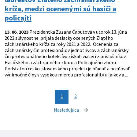
kríža, medzi ocenenými sú hasiči a
policajti
13. 06. 2023
Prezidentka Zuzana Čaputová v utorok 13. júna
2023 slávnostne prijala desiatky ocenených Zlatého
záchranárskeho kríža za roky 2021 a 2022. Ocenenia za
záchranársky čin profesionálov jednotlivcov a záchranársky
čin profesionálneho kolektívu získali viacerí z príslušníkov
Hasičského a záchranného zboru a Policajného zboru.
Podstatou česko-slovenského projektu je hľadať a oceňovať
výnimočné činy s vysokou mierou profesionality u laikov a ...
1
2
Nasledujúca
stránka