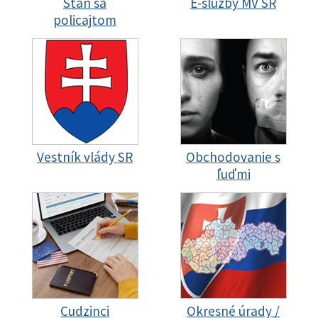
Staň sa
E-služby MV SR
policajtom
Vestník vlády SR
Obchodovanie s
ľuďmi
Cudzinci
Okresné úrady /